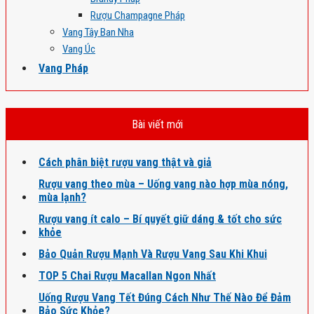
Rượu Champagne Pháp
Vang Tây Ban Nha
Vang Úc
Vang Pháp
Bài viết mới
Cách phân biệt rượu vang thật và giả
Rượu vang theo mùa – Uống vang nào hợp mùa nóng,
mùa lạnh?
Rượu vang ít calo – Bí quyết giữ dáng & tốt cho sức
khỏe
Bảo Quản Rượu Mạnh Và Rượu Vang Sau Khi Khui
TOP 5 Chai Rượu Macallan Ngon Nhất
Uống Rượu Vang Tết Đúng Cách Như Thế Nào Để Đảm
Bảo Sức Khỏe?