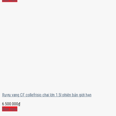
Rượu vang CF collefrisio chai lớn 1.5l phiên bản giới hạn
6.500.000
₫
Mua ngay