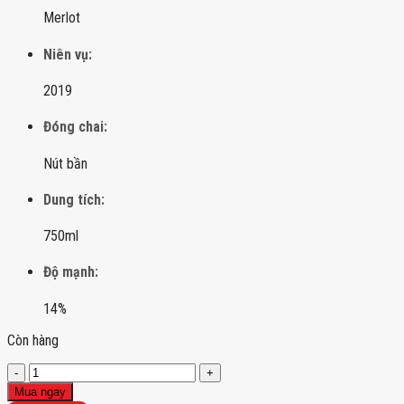
Merlot
Niên vụ:
2019
Đóng chai:
Nút bần
Dung tích:
750ml
Độ mạnh:
14%
Còn hàng
Rượu
vang
Mua ngay