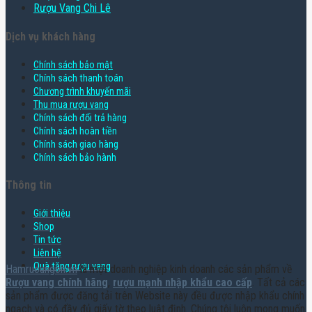
Rượu Vang Chi Lê
Dịch vụ khách hàng
Chính sách bảo mật
Chính sách thanh toán
Chương trình khuyến mãi
Thu mua rượu vang
Chính sách đổi trả hàng
Chính sách hoàn tiền
Chính sách giao hàng
Chính sách bảo hành
Thông tin
Giới thiệu
Shop
Tin tức
Liên hệ
Quà tặng rượu vang
Hamruoungon.vn
là một doanh nghiệp kinh doanh các sản phẩm về
Rượu vang chính hãng
,
rượu mạnh nhập khẩu cao cấp
. Tất cả các
sản phẩm được đăng tải trên Website này đều được nhập khẩu chính
ngạch và có đầy đủ giấy tờ theo luật định. Chúng tôi luôn mong muốn