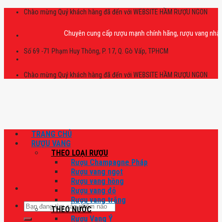
Skip
Chào mừng Quý khách hàng đã đến với WEBSITE HẦM RƯỢU NGON
to
content
Chuyên cung cấp rượu mạnh chính hãng, rượu vang nhập khẩu c
Số 69 -71 Phạm Huy Thông, P. 17, Q. Gò Vấp, TPHCM
Chào mừng Quý khách hàng đã đến với WEBSITE HẦM RƯỢU NGON
TRANG CHỦ
RƯỢU VANG
THEO LOẠI RƯỢU
Rượu Champagne Pháp
Rượu vang ngọt
Rượu vang hồng
Rượu vang đỏ
Rượu vang trắng
Tìm
THEO NƯỚC
kiếm:
Rượu Vang Ý