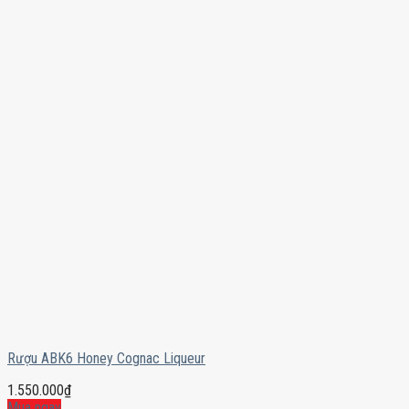
Rượu ABK6 Honey Cognac Liqueur
1.550.000
₫
Mua ngay