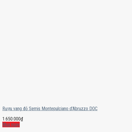
Rượu vang đỏ Semis Montepulciano d’Abruzzo DOC
1.650.000
₫
Mua ngay