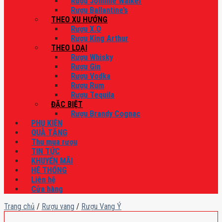
Rượu Johnnie Walker
Rượu Ballantine’s
THEO XU HƯỚNG
Rượu X.O
Rượu King Arthur
THEO LOẠI
Rượu Whisky
Rượu Gin
Rượu Vodka
Rượu Rum
Rượu Tequila
ĐẶC BIỆT
Rượu Brandy Cognac
PHỤ KIỆN
QUÀ TẶNG
Thu mua rượu
TIN TỨC
KHUYẾN MÃI
HỆ THỐNG
Liên hệ
Cửa hàng
Trang chủ
/
Rượu vang
/
Rượu Vang Ý