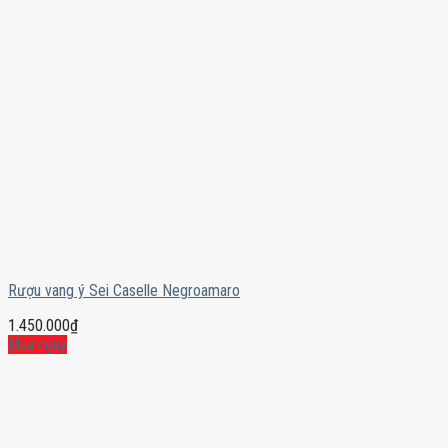
Rượu vang ý Sei Caselle Negroamaro
1.450.000
₫
Mua ngay