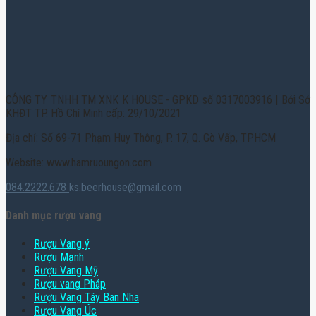
CÔNG TY TNHH TM XNK K HOUSE - GPKD số 0317003916 | Bởi Sở
KHĐT TP. Hồ Chí Minh cấp: 29/10/2021
Địa chỉ: Số 69-71 Phạm Huy Thông, P. 17, Q. Gò Vấp, TPHCM
Website: www.hamruoungon.com
084.2222.678
ks.beerhouse@gmail.com
Danh mục rượu vang
Rượu Vang ý
Rượu Mạnh
Rượu Vang Mỹ
Rượu vang Pháp
Rượu Vang Tây Ban Nha
Rượu Vang Úc