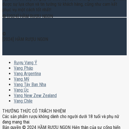
được sự lựa chọn và tin tưởng từ khách hàng, cũng như cam kết
phục vụ một cách tốt nhất!
© [2024] HẦM RƯỢU NGON
©
[2024] HẦM RƯỢU NGON
Rượu Vang Ý
Vang Pháp
Vang Argentina
Vang Mỹ
Vang Tây Ban Nha
Vang Úc
Vang New Zew Zealand
Vang Chile
THƯỞNG THỨC CÓ TRÁCH NHIỆM
Các sản phẩm rượu không dành cho người dưới 18 tuổi và phụ nữ
đang mang thai.
Bản quyền © 2024 HẦM RƯỢU NGON Hiện thân của sự cống hiến