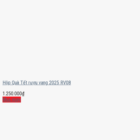
Hộp Quà Tết rượu vang 2025 RV08
1.250.000
₫
Mua ngay