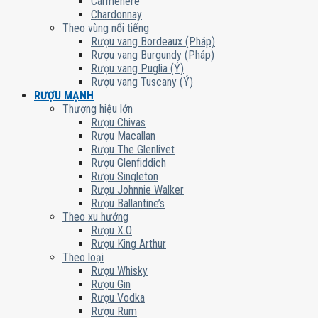
Carmenere
Chardonnay
Theo vùng nổi tiếng
Rượu vang Bordeaux (Pháp)
Rượu vang Burgundy (Pháp)
Rượu vang Puglia (Ý)
Rượu vang Tuscany (Ý)
RƯỢU MẠNH
Thương hiệu lớn
Rượu Chivas
Rượu Macallan
Rượu The Glenlivet
Rượu Glenfiddich
Rượu Singleton
Rượu Johnnie Walker
Rượu Ballantine’s
Theo xu hướng
Rượu X.O
Rượu King Arthur
Theo loại
Rượu Whisky
Rượu Gin
Rượu Vodka
Rượu Rum