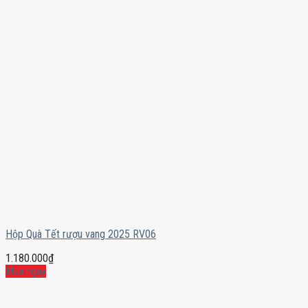
Hộp Quà Tết rượu vang 2025 RV06
1.180.000
₫
Mua ngay