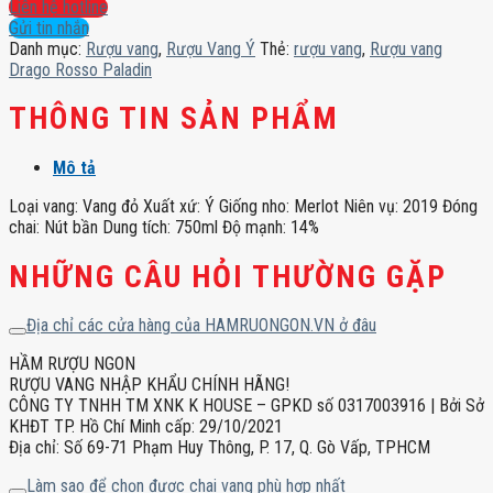
Drago
Liên hệ hotline
Rosso
Gửi tin nhắn
Paladin
Danh mục:
Rượu vang
,
Rượu Vang Ý
Thẻ:
rượu vang
,
Rượu vang
số
Drago Rosso Paladin
lượng
THÔNG TIN SẢN PHẨM
Mô tả
Loại vang: Vang đỏ Xuất xứ: Ý Giống nho: Merlot Niên vụ: 2019 Đóng
chai: Nút bần Dung tích: 750ml Độ mạnh: 14%
NHỮNG CÂU HỎI THƯỜNG GẶP
Địa chỉ các cửa hàng của HAMRUONGON.VN ở đâu
HẦM RƯỢU NGON
RƯỢU VANG NHẬP KHẨU CHÍNH HÃNG!
CÔNG TY TNHH TM XNK K HOUSE – GPKD số 0317003916 | Bởi Sở
KHĐT TP. Hồ Chí Minh cấp: 29/10/2021
Địa chỉ: Số 69-71 Phạm Huy Thông, P. 17, Q. Gò Vấp, TPHCM
Làm sao để chọn được chai vang phù hợp nhất