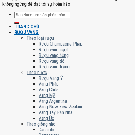
không ngừng để đạt tới sự hoàn hảo
Tìm
kiếm:
TRANG CHỦ
RƯỢU VANG
Theo loại rượu
Rượu Champagne Pháp
Rượu vang ngọt
Rượu vang hồng
Rượu vang đỏ
Rượu vang trắng
Theo nước
Rượu Vang Ý
Vang Pháp
Vang Chile
Vang Mỹ
Vang Argentina
Vang New Zew Zealand
Vang Tây Ban Nha
Vang Úc
Theo giống nho
Canaiolo