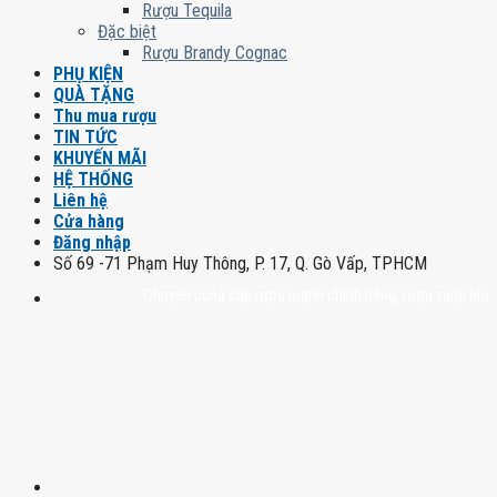
Rượu Tequila
Đặc biệt
Rượu Brandy Cognac
PHỤ KIỆN
QUÀ TẶNG
Thu mua rượu
TIN TỨC
KHUYẾN MÃI
HỆ THỐNG
Liên hệ
Cửa hàng
Đăng nhập
Số 69 -71 Phạm Huy Thông, P. 17, Q. Gò Vấp, TPHCM
Chuyên cung cấp rượu mạnh chính hãng, rượu vang nhập khẩu c