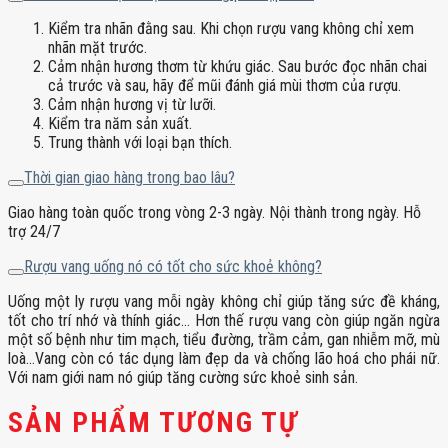
Kiểm tra nhãn đằng sau. Khi chọn rượu vang không chỉ xem
nhãn mặt trước.
Cảm nhận hương thơm từ khứu giác. Sau bước đọc nhãn chai
cả trước và sau, hãy để mũi đánh giá mùi thơm của rượu.
Cảm nhận hương vị từ lưỡi.
Kiểm tra năm sản xuất.
Trung thành với loại bạn thích.
Thời gian giao hàng trong bao lâu?
Giao hàng toàn quốc trong vòng 2-3 ngày. Nội thành trong ngày. Hỗ
trợ 24/7
Rượu vang uống nó có tốt cho sức khoẻ không?
Uống một ly rượu vang mỗi ngày không chỉ giúp tăng sức đề kháng,
tốt cho trí nhớ và thính giác… Hơn thế rượu vang còn giúp ngăn ngừa
một số bệnh như tim mạch, tiểu đường, trầm cảm, gan nhiễm mỡ, mù
loà…Vang còn có tác dụng làm đẹp da và chống lão hoá cho phái nữ.
Với nam giới nam nó giúp tăng cường sức khoẻ sinh sản.
SẢN PHẨM TƯƠNG TỰ