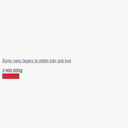
Rượu vang tagaro le phiên bản giới hạn
3.900.000
₫
Mua ngay