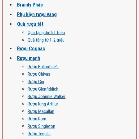
Brandy Pháp
Phụ kiện rượu vang
Quà rượu tết
Quà tặng dưới 1 triệu
Quà tặng từ 1-2 triệu
Rượu Cognac
Rượu mạnh
Rượu Ballantine's
Rượu Chivas
Rượu Gin
Rượu Glenfiddich
Rượu Johnnie Walker
Rượu King Arthur
Rượu Macallan
Rượu Rum
Rượu Singleton
Rượu Tequila