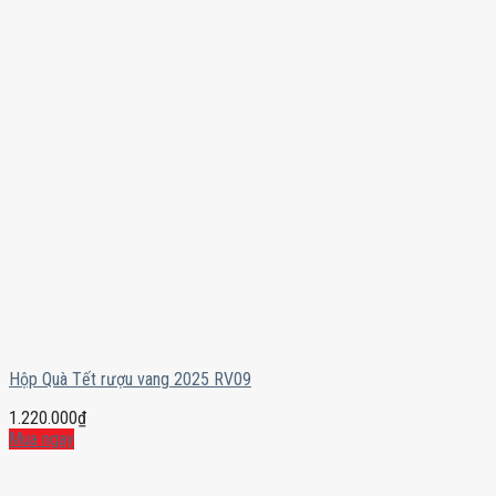
Hộp Quà Tết rượu vang 2025 RV09
1.220.000
₫
Mua ngay