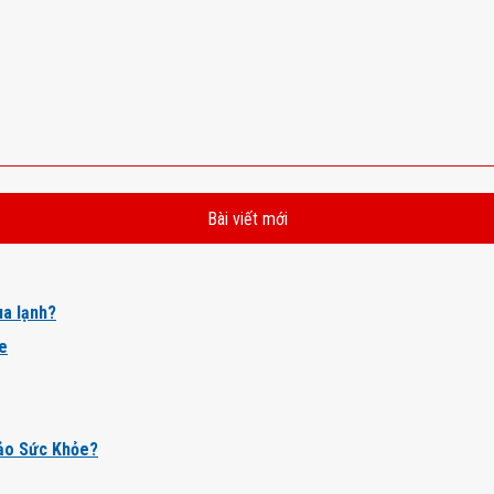
Bài viết mới
a lạnh?
ỏe
ảo Sức Khỏe?