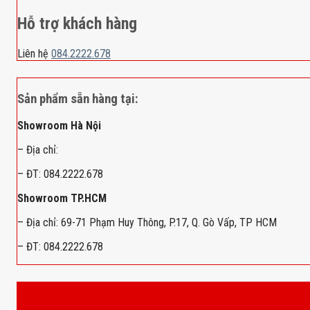
Hỗ trợ khách hàng
Liên hệ
084.2222.678
Sản phẩm sẵn hàng tại:
Showroom Hà Nội
– Địa chỉ:
– ĐT: 084.2222.678
Showroom TP.HCM
– Địa chỉ: 69-71 Phạm Huy Thông, P.17, Q. Gò Vấp, TP HCM
– ĐT: 084.2222.678