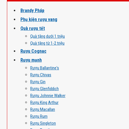
Brandy Pháp
Phụ kiện rượu vang
Quà rượu tết
Quà tặng dưới 1 triệu
Quà tặng từ 1-2 triệu
Rượu Cognac
Rượu mạnh
Rượu Ballantine's
Rượu Chivas
Rượu Gin
Rượu Glenfiddich
Rượu Johnnie Walker
Rượu King Arthur
Rượu Macallan
Rượu Rum
Rượu Singleton