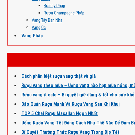
Brandy Pháp
Rượu Champagne Pháp
Vang Tây Ban Nha
Vang Úc
Vang Pháp
Cách phân biệt rượu vang thật và giả
Rượu vang theo mùa – Uống vang nào hợp mùa nóng, mù
Rượu vang ít calo – Bí quyết giữ dáng & tốt cho sức kh
Bảo Quản Rượu Mạnh Và Rượu Vang Sau Khi Khui
TOP 5 Chai Rượu Macallan Ngon Nhất
Uống Rượu Vang Tết Đúng Cách Như Thế Nào Để Đảm B
Bí Quyết Thưởng Thức Rượu Vang Trong Dịp Tết