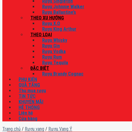
Rượu Singleton
Rượu Johnnie Walker
Rượu Ballantine’s
THEO XU HƯỚNG
Rượu X.O
Rượu King Arthur
THEO LOẠI
Rượu Whisky
Rượu Gin
Rượu Vodka
Rượu Rum
Rượu Tequila
ĐẶC BIỆT
Rượu Brandy Cognac
PHỤ KIỆN
QUÀ TẶNG
Thu mua rượu
TIN TỨC
KHUYẾN MÃI
HỆ THỐNG
Liên hệ
Cửa hàng
Trang chủ
/
Rượu vang
/
Rượu Vang Ý