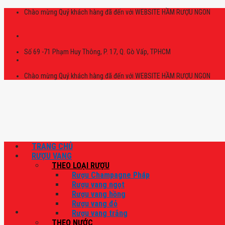
Skip
Chào mừng Quý khách hàng đã đến với WEBSITE HẦM RƯỢU NGON
to
content
Số 69 -71 Phạm Huy Thông, P. 17, Q. Gò Vấp, TPHCM
Chào mừng Quý khách hàng đã đến với WEBSITE HẦM RƯỢU NGON
TRANG CHỦ
RƯỢU VANG
THEO LOẠI RƯỢU
Rượu Champagne Pháp
Rượu vang ngọt
Rượu vang hồng
Rượu vang đỏ
Rượu vang trắng
THEO NƯỚC