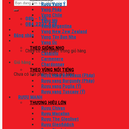
Tìm
Rượu Vang Ý
kiếm:
Vang Pháp
Vang Chile
08h - 17h
Vang Mỹ
084.2222.678
Vang Argentina
Vang New Zew Zealand
Đăng nhập
Vang Tây Ban Nha
Vang Úc
THEO GIỐNG NHO
Chưa có sản phẩm trong giỏ hàng.
Canaiolo
Carmenere
Giỏ hàng
Chardonnay
THEO VÙNG NỔI TIẾNG
Chưa có sản phẩm trong giỏ hàng.
Rượu vang Bordeaux (Pháp)
Rượu vang Burgundy (Pháp)
Rượu vang Puglia (Ý)
Rượu vang Tuscany (Ý)
RƯỢU MẠNH
THƯƠNG HIỆU LỚN
Rượu Chivas
Rượu Macallan
Rượu The Glenlivet
Rượu Glenfiddich