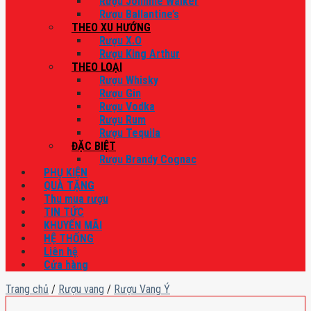
Rượu Johnnie Walker
Rượu Ballantine’s
THEO XU HƯỚNG
Rượu X.O
Rượu King Arthur
THEO LOẠI
Rượu Whisky
Rượu Gin
Rượu Vodka
Rượu Rum
Rượu Tequila
ĐẶC BIỆT
Rượu Brandy Cognac
PHỤ KIỆN
QUÀ TẶNG
Thu mua rượu
TIN TỨC
KHUYẾN MÃI
HỆ THỐNG
Liên hệ
Cửa hàng
Trang chủ
/
Rượu vang
/
Rượu Vang Ý