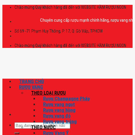
Skip
Chào mừng Quý khách hàng đã đến với WEBSITE HẦM RƯỢU NGON
to
content
Chuyên cung cấp rượu mạnh chính hãng, rượu vang nhập khẩu ca
Số 69 -71 Phạm Huy Thông, P. 17, Q. Gò Vấp, TPHCM
Chào mừng Quý khách hàng đã đến với WEBSITE HẦM RƯỢU NGON
TRANG CHỦ
RƯỢU VANG
THEO LOẠI RƯỢU
Rượu Champagne Pháp
Rượu vang ngọt
Rượu vang hồng
Rượu vang đỏ
Rượu vang trắng
Tìm
THEO NƯỚC
kiếm:
Rượu Vang Ý