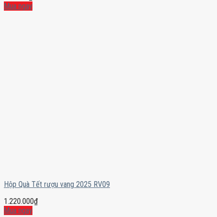
Mua ngay
Hộp Quà Tết rượu vang 2025 RV09
1.220.000
₫
Mua ngay