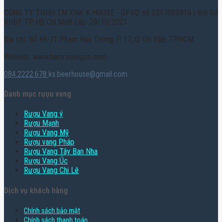
CÔNG TY TNHH TM XNK K HOUSE - GPKD số 0317003916 | Bởi Sở
KHĐT TP. Hồ Chí Minh cấp: 29/10/2021
Địa chỉ: Số 69-71 Phạm Huy Thông, P. 17, Q. Gò Vấp, TPHCM
Website: www.hamruoungon.com
084.2222.678
ks.beerhouse@gmail.com
Danh mục rượu vang
Rượu Vang ý
Rượu Mạnh
Rượu Vang Mỹ
Rượu vang Pháp
Rượu Vang Tây Ban Nha
Rượu Vang Úc
Rượu Vang Chi Lê
Dịch vụ khách hàng
Chính sách bảo mật
Chính sách thanh toán