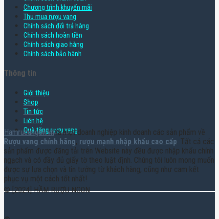
Chương trình khuyến mãi
Thu mua rượu vang
Chính sách đổi trả hàng
Chính sách hoàn tiền
Chính sách giao hàng
Chính sách bảo hành
Thông tin
Giới thiệu
Shop
Tin tức
Liên hệ
Quà tặng rượu vang
Hamruoungon.vn
là một doanh nghiệp kinh doanh các sản phẩm về
Rượu vang chính hãng
,
rượu mạnh nhập khẩu cao cấp
. Tất cả các
sản phẩm được đăng tải trên Website này đều được nhập khẩu chính
ngạch và có đầy đủ giấy tờ theo luật định. Chúng tôi luôn mong muốn
được sự lựa chọn và tin tưởng từ khách hàng, cũng như cam kết
phục vụ một cách tốt nhất!
© [2024] HẦM RƯỢU NGON