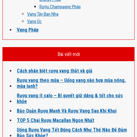
Rượu Champagne Pháp
Vang Tây Ban Nha
Vang Úc
Vang Pháp
Bài viết mới
Cách phân biệt rượu vang thật và giả
Rượu vang theo mùa – Uống vang nào hợp mùa nóng,
mùa lạnh?
Rượu vang ít calo – Bí quyết giữ dáng & tốt cho sức
khỏe
Bảo Quản Rượu Mạnh Và Rượu Vang Sau Khi Khui
TOP 5 Chai Rượu Macallan Ngon Nhất
Uống Rượu Vang Tết Đúng Cách Như Thế Nào Để Đảm
Bảo Sức Khỏe?