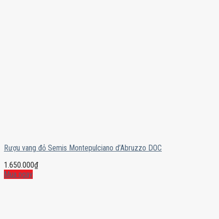
Rượu vang đỏ Semis Montepulciano d’Abruzzo DOC
1.650.000
₫
Mua ngay