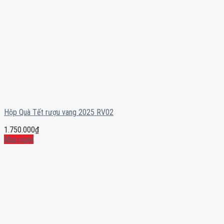
Hộp Quà Tết rượu vang 2025 RV02
1.750.000
₫
Mua ngay