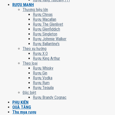
RƯỢU MẠNH
Thương hiệu lớn
Rượu Chivas
Rượu Macallan
Rượu The Glenlivet
Rượu Glenfiddich
Rượu Singleton
Rượu Johnnie Walker
Rượu Ballantine’s
Theo xu hướng
Rượu X.O
Rượu King Arthur
Theo loại
Rượu Whisky
Rượu Gin
Rượu Vodka
Rượu Rum
Rượu Tequila
Đặc biệt
Rượu Brandy Cognac
PHỤ KIỆN
QUÀ TẶNG
Thu mua rượu