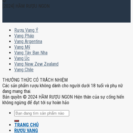
©
[2024] HẦM RƯỢU NGON
Rượu Vang Ý
Vang Pháp
Vang Argentina
Vang Mỹ
Vang Tây Ban Nha
Vang Úc
Vang New Zew Zealand
Vang Chile
THƯỞNG THỨC CÓ TRÁCH NHIỆM
Các sản phẩm rượu không dành cho người dưới 18 tuổi và phụ nữ
đang mang thai.
Bản quyền © 2024 HẦM RƯỢU NGON Hiện thân của sự cống hiến
không ngừng để đạt tới sự hoàn hảo
Tìm
kiếm:
TRANG CHỦ
RƯỢU VANG