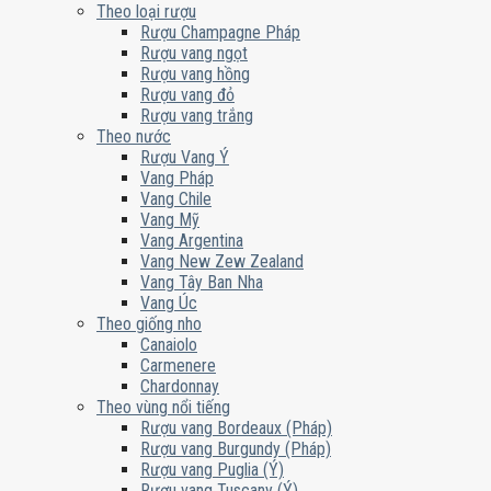
Theo loại rượu
Rượu Champagne Pháp
Rượu vang ngọt
Rượu vang hồng
Rượu vang đỏ
Rượu vang trắng
Theo nước
Rượu Vang Ý
Vang Pháp
Vang Chile
Vang Mỹ
Vang Argentina
Vang New Zew Zealand
Vang Tây Ban Nha
Vang Úc
Theo giống nho
Canaiolo
Carmenere
Chardonnay
Theo vùng nổi tiếng
Rượu vang Bordeaux (Pháp)
Rượu vang Burgundy (Pháp)
Rượu vang Puglia (Ý)
Rượu vang Tuscany (Ý)