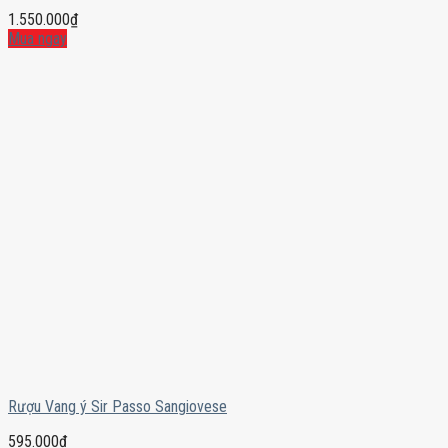
1.550.000
₫
Mua ngay
Rượu Vang ý Sir Passo Sangiovese
595.000
₫