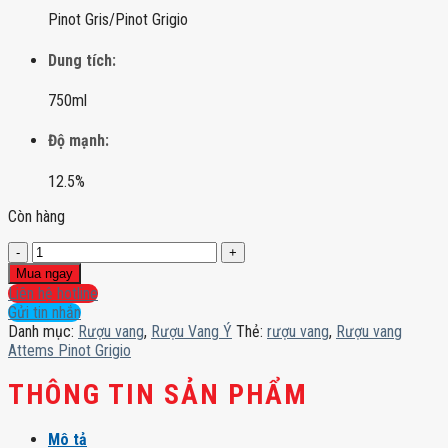
Pinot Gris/Pinot Grigio
Dung tích:
750ml
Độ mạnh:
12.5%
Còn hàng
Rượu
vang
Mua ngay
Attems
Liên hệ hotline
Pinot
Gửi tin nhắn
Grigio
Danh mục:
Rượu vang
,
Rượu Vang Ý
Thẻ:
rượu vang
,
Rượu vang
số
Attems Pinot Grigio
lượng
THÔNG TIN SẢN PHẨM
Mô tả