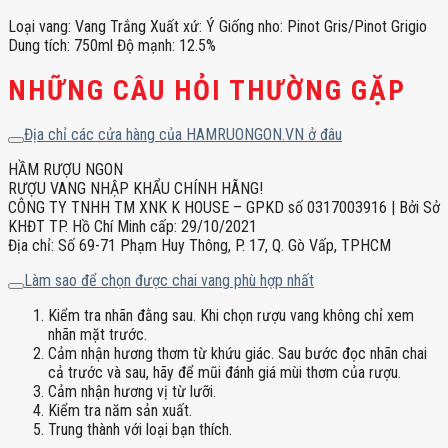
Loại vang: Vang Trắng Xuất xứ: Ý Giống nho: Pinot Gris/Pinot Grigio
Dung tích: 750ml Độ mạnh: 12.5%
NHỮNG CÂU HỎI THƯỜNG GẶP
Địa chỉ các cửa hàng của HAMRUONGON.VN ở đâu
HẦM RƯỢU NGON
RƯỢU VANG NHẬP KHẨU CHÍNH HÃNG!
CÔNG TY TNHH TM XNK K HOUSE – GPKD số 0317003916 | Bởi Sở
KHĐT TP. Hồ Chí Minh cấp: 29/10/2021
Địa chỉ: Số 69-71 Phạm Huy Thông, P. 17, Q. Gò Vấp, TPHCM
Làm sao để chọn được chai vang phù hợp nhất
Kiểm tra nhãn đằng sau. Khi chọn rượu vang không chỉ xem
nhãn mặt trước.
Cảm nhận hương thơm từ khứu giác. Sau bước đọc nhãn chai
cả trước và sau, hãy để mũi đánh giá mùi thơm của rượu.
Cảm nhận hương vị từ lưỡi.
Kiểm tra năm sản xuất.
Trung thành với loại bạn thích.