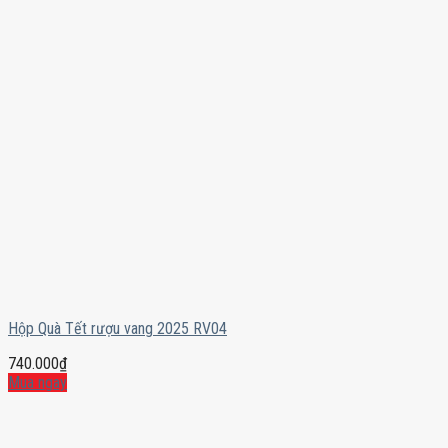
Hộp Quà Tết rượu vang 2025 RV04
740.000
₫
Mua ngay