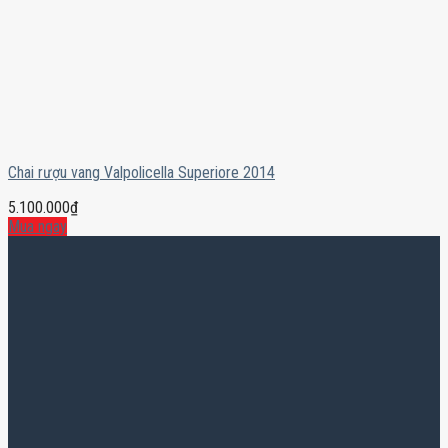
Chai rượu vang Valpolicella Superiore 2014
5.100.000
₫
Mua ngay