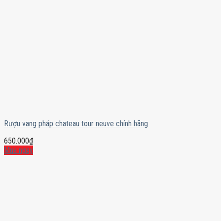
Rượu vang pháp chateau tour neuve chính hãng
650.000
₫
Mua ngay