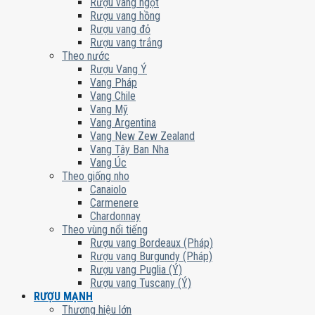
Rượu vang ngọt
Rượu vang hồng
Rượu vang đỏ
Rượu vang trắng
Theo nước
Rượu Vang Ý
Vang Pháp
Vang Chile
Vang Mỹ
Vang Argentina
Vang New Zew Zealand
Vang Tây Ban Nha
Vang Úc
Theo giống nho
Canaiolo
Carmenere
Chardonnay
Theo vùng nổi tiếng
Rượu vang Bordeaux (Pháp)
Rượu vang Burgundy (Pháp)
Rượu vang Puglia (Ý)
Rượu vang Tuscany (Ý)
RƯỢU MẠNH
Thương hiệu lớn