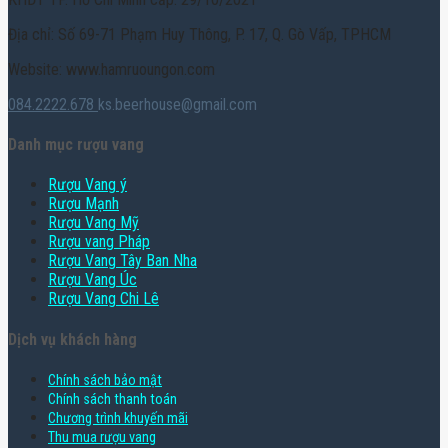
Địa chỉ: Số 69-71 Phạm Huy Thông, P. 17, Q. Gò Vấp, TPHCM
Website: www.hamruoungon.com
084.2222.678
ks.beerhouse@gmail.com
Danh mục rượu vang
Rượu Vang ý
Rượu Mạnh
Rượu Vang Mỹ
Rượu vang Pháp
Rượu Vang Tây Ban Nha
Rượu Vang Úc
Rượu Vang Chi Lê
Dịch vụ khách hàng
Chính sách bảo mật
Chính sách thanh toán
Chương trình khuyến mãi
Thu mua rượu vang