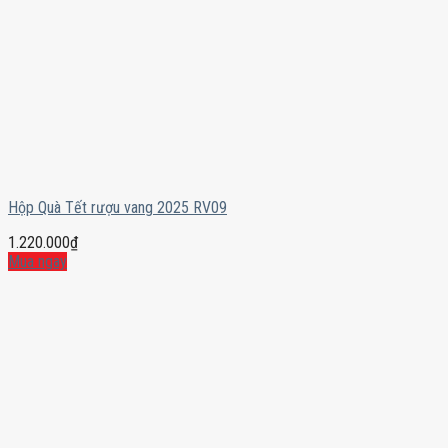
Hộp Quà Tết rượu vang 2025 RV09
1.220.000
₫
Mua ngay