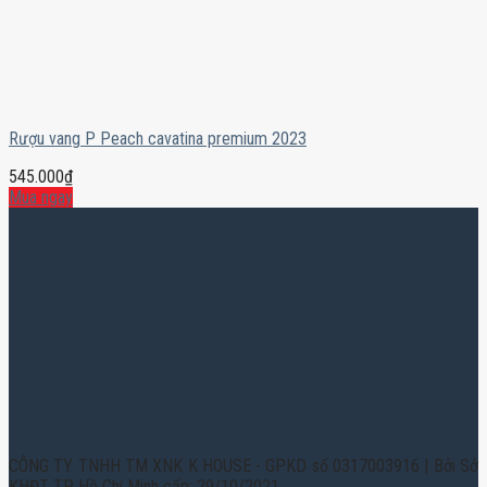
Rượu vang P Peach cavatina premium 2023
545.000
₫
Mua ngay
CÔNG TY TNHH TM XNK K HOUSE - GPKD số 0317003916 | Bởi Sở
KHĐT TP. Hồ Chí Minh cấp: 29/10/2021