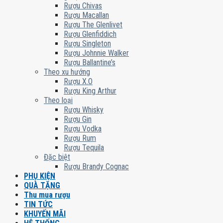
Rượu Chivas
Rượu Macallan
Rượu The Glenlivet
Rượu Glenfiddich
Rượu Singleton
Rượu Johnnie Walker
Rượu Ballantine’s
Theo xu hướng
Rượu X.O
Rượu King Arthur
Theo loại
Rượu Whisky
Rượu Gin
Rượu Vodka
Rượu Rum
Rượu Tequila
Đặc biệt
Rượu Brandy Cognac
PHỤ KIỆN
QUÀ TẶNG
Thu mua rượu
TIN TỨC
KHUYẾN MÃI