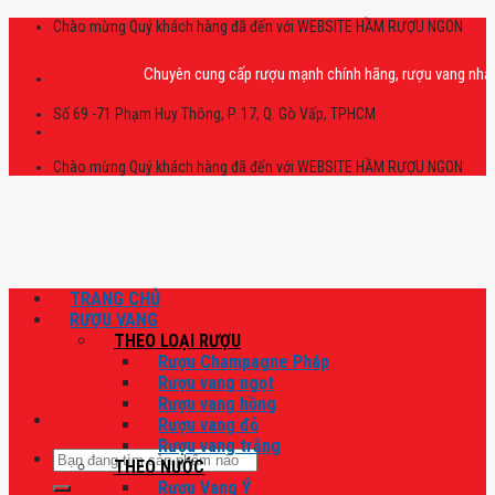
Skip
Chào mừng Quý khách hàng đã đến với WEBSITE HẦM RƯỢU NGON
to
content
Chuyên cung cấp rượu mạnh chính hãng, rượu vang nhập khẩu ca
Số 69 -71 Phạm Huy Thông, P. 17, Q. Gò Vấp, TPHCM
Chào mừng Quý khách hàng đã đến với WEBSITE HẦM RƯỢU NGON
TRANG CHỦ
RƯỢU VANG
THEO LOẠI RƯỢU
Rượu Champagne Pháp
Rượu vang ngọt
Rượu vang hồng
Rượu vang đỏ
Rượu vang trắng
Tìm
THEO NƯỚC
kiếm:
Rượu Vang Ý