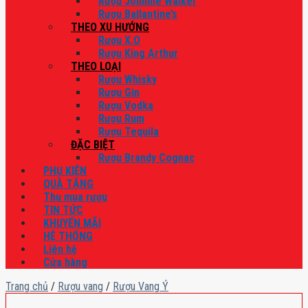
Rượu Johnnie Walker
Rượu Ballantine’s
THEO XU HƯỚNG
Rượu X.O
Rượu King Arthur
THEO LOẠI
Rượu Whisky
Rượu Gin
Rượu Vodka
Rượu Rum
Rượu Tequila
ĐẶC BIỆT
Rượu Brandy Cognac
PHỤ KIỆN
QUÀ TẶNG
Thu mua rượu
TIN TỨC
KHUYẾN MÃI
HỆ THỐNG
Liên hệ
Cửa hàng
Trang chủ
/
Rượu vang
/
Rượu Vang Ý