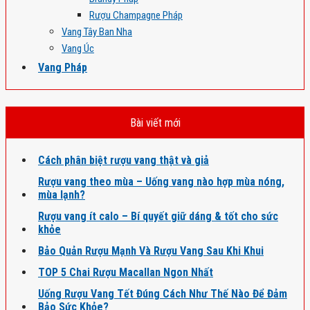
Rượu Champagne Pháp
Vang Tây Ban Nha
Vang Úc
Vang Pháp
Bài viết mới
Cách phân biệt rượu vang thật và giả
Rượu vang theo mùa – Uống vang nào hợp mùa nóng,
mùa lạnh?
Rượu vang ít calo – Bí quyết giữ dáng & tốt cho sức
khỏe
Bảo Quản Rượu Mạnh Và Rượu Vang Sau Khi Khui
TOP 5 Chai Rượu Macallan Ngon Nhất
Uống Rượu Vang Tết Đúng Cách Như Thế Nào Để Đảm
Bảo Sức Khỏe?