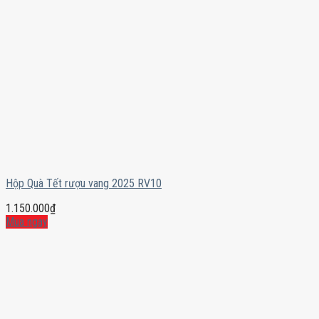
Hộp Quà Tết rượu vang 2025 RV10
1.150.000
₫
Mua ngay