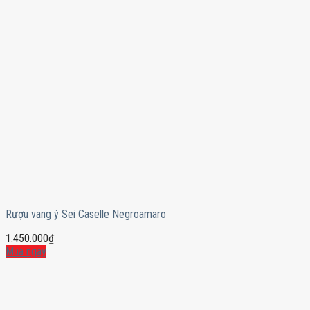
Rượu vang ý Sei Caselle Negroamaro
1.450.000
₫
Mua ngay