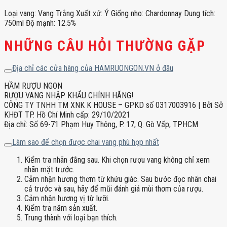
Loại vang: Vang Trắng Xuất xứ: Ý Giống nho: Chardonnay Dung tích:
750ml Độ mạnh: 12.5%
NHỮNG CÂU HỎI THƯỜNG GẶP
Địa chỉ các cửa hàng của HAMRUONGON.VN ở đâu
HẦM RƯỢU NGON
RƯỢU VANG NHẬP KHẨU CHÍNH HÃNG!
CÔNG TY TNHH TM XNK K HOUSE – GPKD số 0317003916 | Bởi Sở
KHĐT TP. Hồ Chí Minh cấp: 29/10/2021
Địa chỉ: Số 69-71 Phạm Huy Thông, P. 17, Q. Gò Vấp, TPHCM
Làm sao để chọn được chai vang phù hợp nhất
Kiểm tra nhãn đằng sau. Khi chọn rượu vang không chỉ xem
nhãn mặt trước.
Cảm nhận hương thơm từ khứu giác. Sau bước đọc nhãn chai
cả trước và sau, hãy để mũi đánh giá mùi thơm của rượu.
Cảm nhận hương vị từ lưỡi.
Kiểm tra năm sản xuất.
Trung thành với loại bạn thích.