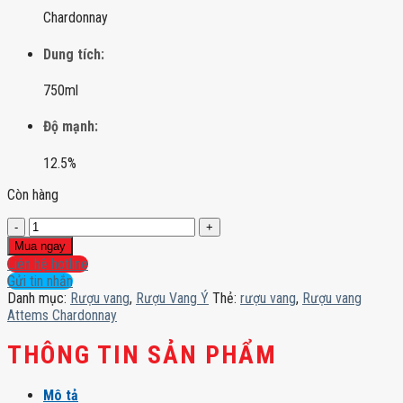
Chardonnay
Dung tích:
750ml
Độ mạnh:
12.5%
Còn hàng
Rượu
vang
Mua ngay
Attems
Liên hệ hotline
Chardonnay
Gửi tin nhắn
số
Danh mục:
Rượu vang
,
Rượu Vang Ý
Thẻ:
rượu vang
,
Rượu vang
lượng
Attems Chardonnay
THÔNG TIN SẢN PHẨM
Mô tả