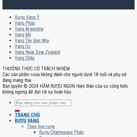
Rượu Vang Ý
Vang Pháp
Vang Argentina
Vang Mỹ
Vang Tây Ban Nha
Vang Úc
Vang New Zew Zealand
Vang Chile
THƯỞNG THỨC CÓ TRÁCH NHIỆM
Các sản phẩm rượu không dành cho người dưới 18 tuổi và phụ nữ
đang mang thai.
Bản quyền © 2024 HẦM RƯỢU NGON Hiện thân của sự cống hiến
không ngừng để đạt tới sự hoàn hảo
Tìm
kiếm:
TRANG CHỦ
RƯỢU VANG
Theo loại rượu
Rượu Champagne Pháp