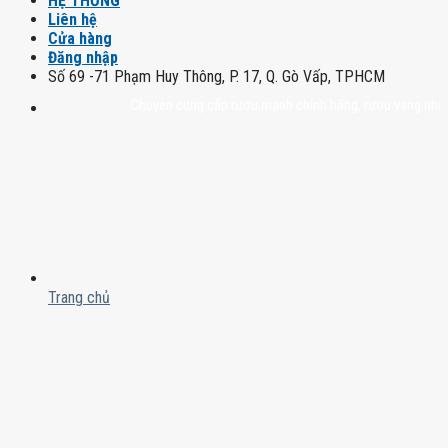
HỆ THỐNG
Liên hệ
Cửa hàng
Đăng nhập
Số 69 -71 Phạm Huy Thông, P. 17, Q. Gò Vấp, TPHCM
Chuyên cung cấp rượu mạnh chính hãng, rượu vang nhập khẩu ca
Trang chủ