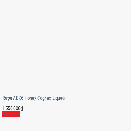
Rượu ABK6 Honey Cognac Liqueur
1.550.000
₫
Mua ngay