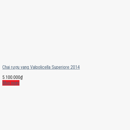
Chai rượu vang Valpolicella Superiore 2014
5.100.000
₫
Mua ngay