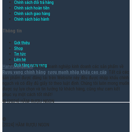
Chính sách đổi trả hàng
Chính sách hoàn tiền
Chính sách giao hàng
Chính sách bảo hành
Thông tin
Giới thiệu
Shop
Tin tức
Liên hệ
Quà tặng rượu vang
Hamruoungon.vn
là một doanh nghiệp kinh doanh các sản phẩm về
Rượu vang chính hãng
,
rượu mạnh nhập khẩu cao cấp
. Tất cả các
sản phẩm được đăng tải trên Website này đều được nhập khẩu chính
ngạch và có đầy đủ giấy tờ theo luật định. Chúng tôi luôn mong muốn
được sự lựa chọn và tin tưởng từ khách hàng, cũng như cam kết
phục vụ một cách tốt nhất!
© [2024] HẦM RƯỢU NGON
©
[2024] HẦM RƯỢU NGON