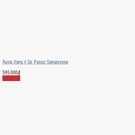
Rượu Vang ý Sir Passo Sangiovese
595.000
₫
Mua ngay