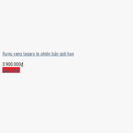
Rượu vang tagaro le phiên bản giới hạn
3.900.000
₫
Mua ngay