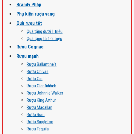
Brandy Pháp
Phụ kiện rượu vang
Quà rượu tết
Quà tặng dưới 1 triệu
Quà tặng từ 1-2 triệu
Rượu Cognac
Rượu mạnh
Rượu Ballantine's
Rượu Chivas
Rượu Gin
Rượu Glenfiddich
Rượu Johnnie Walker
Rượu King Arthur
Rượu Macallan
Rượu Rum
Rượu Singleton
Rượu Tequila