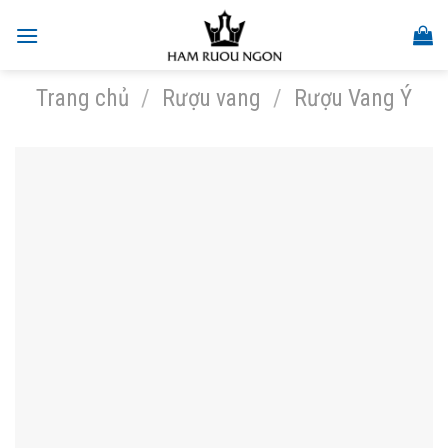
Skip
to
content
Trang chủ
/
Rượu vang
/
Rượu Vang Ý