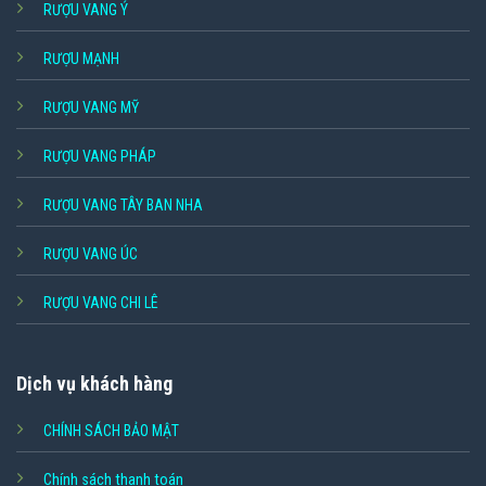
RƯỢU VANG Ý
RƯỢU MẠNH
RƯỢU VANG MỸ
RƯỢU VANG PHÁP
RƯỢU VANG TÂY BAN NHA
RƯỢU VANG ÚC
RƯỢU VANG CHI LÊ
Dịch vụ khách hàng
CHÍNH SÁCH BẢO MẬT
Chính sách thanh toán