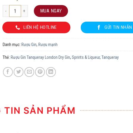
Rượu Gin Tanqueray London Dry Gin số lượng
MUA NGAY
LIÊN HỆ HOTLINE
GỬI TIN NHẮN
Danh mục:
Rượu Gin
,
Rượu mạnh
Thẻ:
Rượu Gin Tanqueray London Dry Gin
,
Spririts & Liqueur
,
Tanqueray
TIN SẢN PHẨM