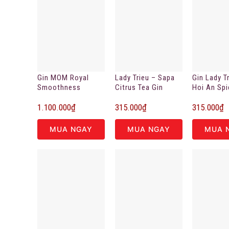
Gin MOM Royal
Lady Trieu – Sapa
Gin Lady T
Smoothness
Citrus Tea Gin
Hoi An Sp
200ml
Gin 200ml
1.100.000
₫
315.000
₫
315.000
₫
MUA NGAY
MUA NGAY
MUA 