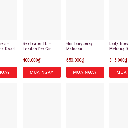
rieu –
Beefeater 1L –
Gin Tanqueray
Lady Trie
ice Road
London Dry Gin
Malacca
Mekong D
Gin 200m
400.000
₫
650.000
₫
315.000
₫
NGAY
MUA NGAY
MUA NGAY
MUA