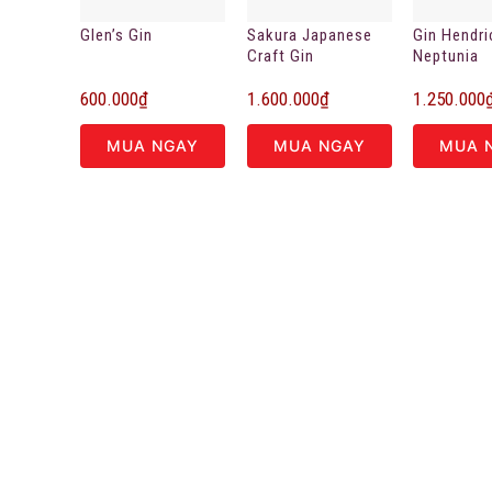
Glen’s Gin
Sakura Japanese
Gin Hendri
Craft Gin
Neptunia
600.000
₫
1.600.000
₫
1.250.000
MUA NGAY
MUA NGAY
MUA 