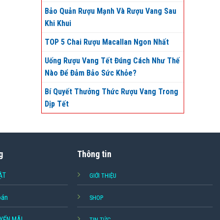
Bảo Quản Rượu Mạnh Và Rượu Vang Sau
Khi Khui
TOP 5 Chai Rượu Macallan Ngon Nhất
Uống Rượu Vang Tết Đúng Cách Như Thế
Nào Để Đảm Bảo Sức Khỏe?
Bí Quyết Thưởng Thức Rượu Vang Trong
Dịp Tết
g
Thông tin
ẬT
GIỚI THIỆU
oán
SHOP
YẾN MÃI
TIN TỨC