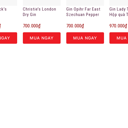
ck’s
Christie’s London
Gin Opihr Far East
Gin Lady 
Dry Gin
Szechuan Pepper
Hộp quà 
₫
700.000
₫
700.000
₫
970.000
₫
NGAY
MUA NGAY
MUA NGAY
MUA