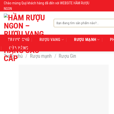
Skip
Chào mừng Quý khách hàng đã đến với WEBSITE HẦM RƯỢU
NGON
to
content
Tìm
kiếm:
TRANG CHỦ
RƯỢU VANG
RƯỢU MẠNH
P
CỬA HÀNG
Trang chủ
/
Rượu mạnh
/
Rượu Gin