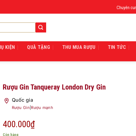
Chuyên cung cấp
HỤ KIỆN
QUÀ TẶNG
THU MUA RƯỢU
TIN TỨC
Rượu Gin Tanqueray London Dry Gin
Quốc gia
Rượu Gin
|
Rượu mạnh
400.000
₫
Còn hàng