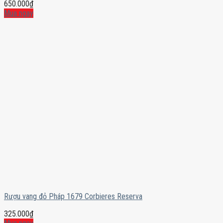
650.000
₫
Mua ngay
Rượu vang đỏ Pháp 1679 Corbieres Reserva
325.000
₫