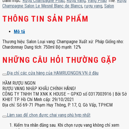
Danh mục:
Rượu Champagne Pháp
,
Rượu vang
,
Vang Pháp
Thẻ:
Rượu
Blanc
Champagne Salon Le Mesnil Blanc de Blancs
,
rượu vang
,
Salon
de
Blancs
THÔNG TIN SẢN PHẨM
số
lượng
Mô tả
Thương hiệu: Salon Loại vang: Champagne Xuất xứ: Pháp Giống nho:
Chardonnay Dung tích: 750ml Độ mạnh: 12%
NHỮNG CÂU HỎI THƯỜNG GẶP
Địa chỉ các cửa hàng của HAMRUONGON.VN ở đâu
HẦM RƯỢU NGON
RƯỢU VANG NHẬP KHẨU CHÍNH HÃNG!
CÔNG TY TNHH TM XNK K HOUSE – GPKD số 0317003916 | Bởi Sở
KHĐT TP. Hồ Chí Minh cấp: 29/10/2021
Địa chỉ: Số 69-71 Phạm Huy Thông, P. 17, Q. Gò Vấp, TPHCM
Làm sao để chọn được chai vang phù hợp nhất
Kiểm tra nhãn đằng sau. Khi chọn rượu vang không chỉ xem