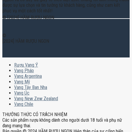
được sự lựa chọn và tin tưởng từ khách hàng, cũng như cam kết
phục vụ một cách tốt nhất!
© [2024] HẦM RƯỢU NGON
©
[2024] HẦM RƯỢU NGON
Rượu Vang Ý
Vang Pháp
Vang Argentina
Vang Mỹ
Vang Tây Ban Nha
Vang Úc
Vang New Zew Zealand
Vang Chile
THƯỞNG THỨC CÓ TRÁCH NHIỆM
Các sản phẩm rượu không dành cho người dưới 18 tuổi và phụ nữ
đang mang thai.
Bản quyền © 2024 HẦM RƯỢU NGON Hiện thân của sự cống hiến