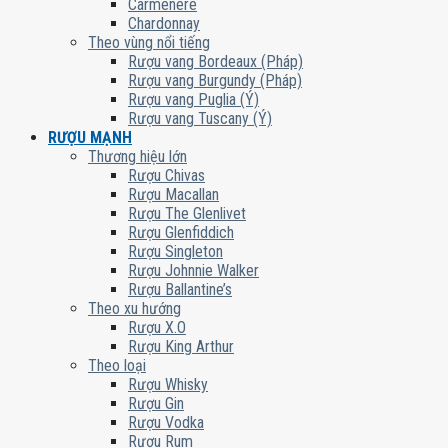
Carmenere
Chardonnay
Theo vùng nổi tiếng
Rượu vang Bordeaux (Pháp)
Rượu vang Burgundy (Pháp)
Rượu vang Puglia (Ý)
Rượu vang Tuscany (Ý)
RƯỢU MẠNH
Thương hiệu lớn
Rượu Chivas
Rượu Macallan
Rượu The Glenlivet
Rượu Glenfiddich
Rượu Singleton
Rượu Johnnie Walker
Rượu Ballantine’s
Theo xu hướng
Rượu X.O
Rượu King Arthur
Theo loại
Rượu Whisky
Rượu Gin
Rượu Vodka
Rượu Rum