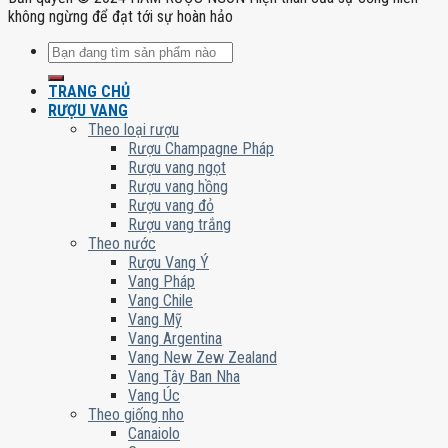
không ngừng để đạt tới sự hoàn hảo
Tìm
kiếm:
TRANG CHỦ
RƯỢU VANG
Theo loại rượu
Rượu Champagne Pháp
Rượu vang ngọt
Rượu vang hồng
Rượu vang đỏ
Rượu vang trắng
Theo nước
Rượu Vang Ý
Vang Pháp
Vang Chile
Vang Mỹ
Vang Argentina
Vang New Zew Zealand
Vang Tây Ban Nha
Vang Úc
Theo giống nho
Canaiolo