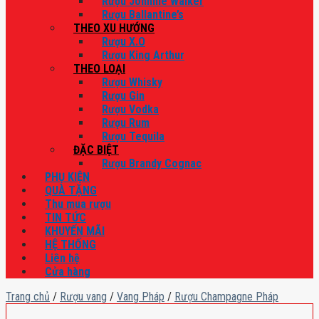
Rượu Johnnie Walker
Rượu Ballantine’s
THEO XU HƯỚNG
Rượu X.O
Rượu King Arthur
THEO LOẠI
Rượu Whisky
Rượu Gin
Rượu Vodka
Rượu Rum
Rượu Tequila
ĐẶC BIỆT
Rượu Brandy Cognac
PHỤ KIỆN
QUÀ TẶNG
Thu mua rượu
TIN TỨC
KHUYẾN MÃI
HỆ THỐNG
Liên hệ
Cửa hàng
Trang chủ
/
Rượu vang
/
Vang Pháp
/
Rượu Champagne Pháp