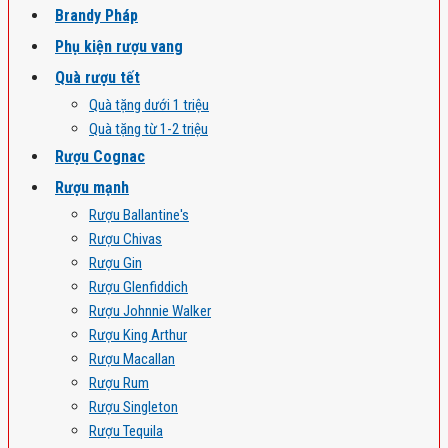
Brandy Pháp
Phụ kiện rượu vang
Quà rượu tết
Quà tặng dưới 1 triệu
Quà tặng từ 1-2 triệu
Rượu Cognac
Rượu mạnh
Rượu Ballantine's
Rượu Chivas
Rượu Gin
Rượu Glenfiddich
Rượu Johnnie Walker
Rượu King Arthur
Rượu Macallan
Rượu Rum
Rượu Singleton
Rượu Tequila