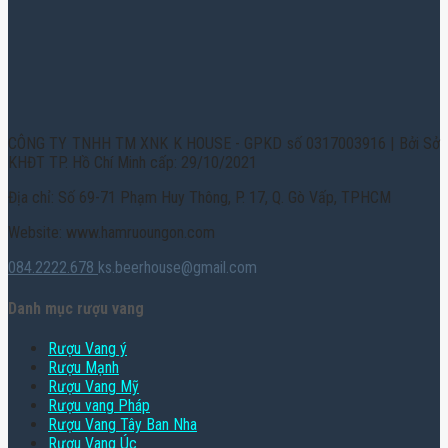
CÔNG TY TNHH TM XNK K HOUSE - GPKD số 0317003916 | Bởi Sở
KHĐT TP. Hồ Chí Minh cấp: 29/10/2021
Địa chỉ: Số 69-71 Phạm Huy Thông, P. 17, Q. Gò Vấp, TPHCM
Website: www.hamruoungon.com
084.2222.678
ks.beerhouse@gmail.com
Danh mục rượu vang
Rượu Vang ý
Rượu Mạnh
Rượu Vang Mỹ
Rượu vang Pháp
Rượu Vang Tây Ban Nha
Rượu Vang Úc