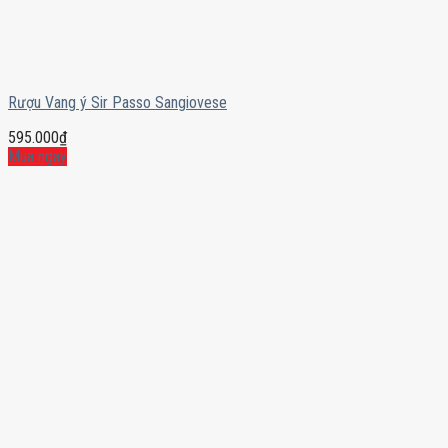
Rượu Vang ý Sir Passo Sangiovese
595.000
₫
Mua ngay