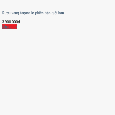
Rượu vang tagaro le phiên bản giới hạn
3.900.000
₫
Mua ngay