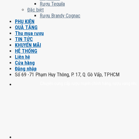
Rượu Tequila
Đặc biệt
Rượu Brandy Cognac
PHỤ KIỆN
QUÀ TẶNG
Thu mua rượu
TIN TỨC
KHUYẾN MÃI
HỆ THỐNG
Liên hệ
Cửa hàng
Đăng nhập
Số 69 -71 Phạm Huy Thông, P. 17, Q. Gò Vấp, TPHCM
Chuyên cung cấp rượu mạnh chính hãng, rượu vang nhập khẩu ca