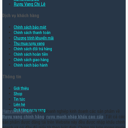
Rượu Vang Chi Lê
Dịch vụ khách hàng
Chính sách bảo mật
Chính sách thanh toán
Chương trình khuyến mãi
Thu mua rượu vang
Chính sách đổi trả hàng
Chính sách hoàn tiền
Chính sách giao hàng
Chính sách bảo hành
Thông tin
Giới thiệu
Shop
Tin tức
Liên hệ
Quà tặng rượu vang
Hamruoungon.vn
là một doanh nghiệp kinh doanh các sản phẩm về
Rượu vang chính hãng
,
rượu mạnh nhập khẩu cao cấp
. Tất cả các
sản phẩm được đăng tải trên Website này đều được nhập khẩu chính
ngạch và có đầy đủ giấy tờ theo luật định. Chúng tôi luôn mong muốn