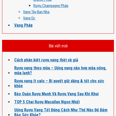
Rượu Champagne Pháp
Vang Tây Ban Nha
Vang Úc
Vang Pháp
Bài viết mới
Cách phân biệt rượu vang thật và giả
Rượu vang theo mùa – Uống vang nào hợp mùa nóng,
mùa lạnh?
Rượu vang ít calo – Bí quyết giữ dáng & tốt cho sức
khỏe
Bảo Quản Rượu Mạnh Và Rượu Vang Sau Khi Khui
TOP 5 Chai Rượu Macallan Ngon Nhất
Uống Rượu Vang Tết Đúng Cách Như Thế Nào Để Đảm
Bảo Sức Khỏe?