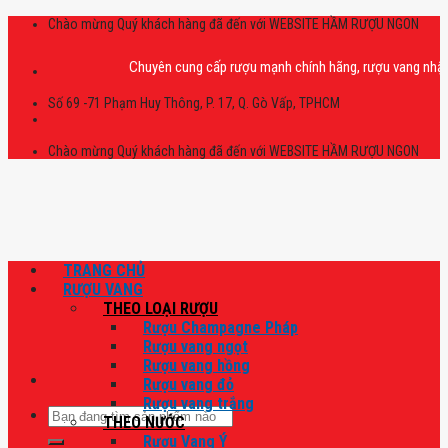
Skip
Chào mừng Quý khách hàng đã đến với WEBSITE HẦM RƯỢU NGON
to
content
Chuyên cung cấp rượu mạnh chính hãng, rượu vang nhập khẩu ca
Số 69 -71 Phạm Huy Thông, P. 17, Q. Gò Vấp, TPHCM
Chào mừng Quý khách hàng đã đến với WEBSITE HẦM RƯỢU NGON
TRANG CHỦ
RƯỢU VANG
THEO LOẠI RƯỢU
Rượu Champagne Pháp
Rượu vang ngọt
Rượu vang hồng
Rượu vang đỏ
Rượu vang trắng
Tìm
THEO NƯỚC
kiếm:
Rượu Vang Ý