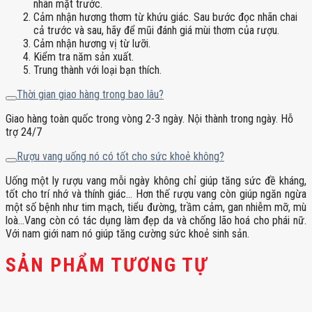
nhãn mặt trước.
Cảm nhận hương thơm từ khứu giác. Sau bước đọc nhãn chai
cả trước và sau, hãy để mũi đánh giá mùi thơm của rượu.
Cảm nhận hương vị từ lưỡi.
Kiểm tra năm sản xuất.
Trung thành với loại bạn thích.
Thời gian giao hàng trong bao lâu?
Giao hàng toàn quốc trong vòng 2-3 ngày. Nội thành trong ngày. Hỗ
trợ 24/7
Rượu vang uống nó có tốt cho sức khoẻ không?
Uống một ly rượu vang mỗi ngày không chỉ giúp tăng sức đề kháng,
tốt cho trí nhớ và thính giác… Hơn thế rượu vang còn giúp ngăn ngừa
một số bệnh như tim mạch, tiểu đường, trầm cảm, gan nhiễm mỡ, mù
loà…Vang còn có tác dụng làm đẹp da và chống lão hoá cho phái nữ.
Với nam giới nam nó giúp tăng cường sức khoẻ sinh sản.
SẢN PHẨM TƯƠNG TỰ