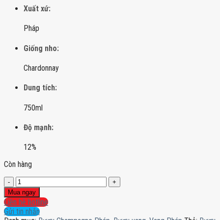
Xuất xứ:
Pháp
Giống nho:
Chardonnay
Dung tích:
750ml
Độ mạnh:
12%
Còn hàng
Rượu
Champagne
Mua ngay
Salon
Liên hệ hotline
Le
Gửi tin nhắn
Mesnil