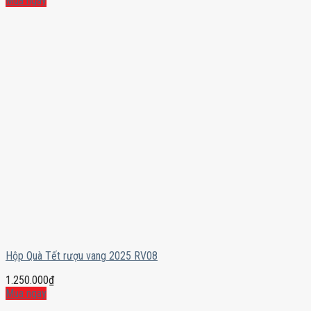
Mua ngay
Hộp Quà Tết rượu vang 2025 RV08
1.250.000
₫
Mua ngay