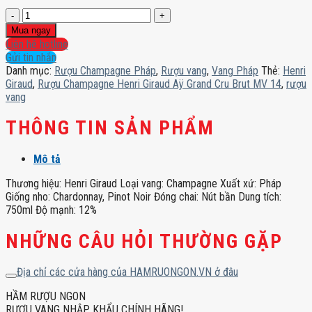
Rượu
Champagne
Mua ngay
Henri
Liên hệ hotline
Giraud
Gửi tin nhắn
Aÿ
Danh mục:
Rượu Champagne Pháp
,
Rượu vang
,
Vang Pháp
Thẻ:
Henri
Grand
Giraud
,
Rượu Champagne Henri Giraud Aÿ Grand Cru Brut MV 14
,
rượu
Cru
vang
Brut
MV
THÔNG TIN SẢN PHẨM
14
số
Mô tả
lượng
Thương hiệu: Henri Giraud Loại vang: Champagne Xuất xứ: Pháp
Giống nho: Chardonnay, Pinot Noir Đóng chai: Nút bần Dung tích:
750ml Độ mạnh: 12%
NHỮNG CÂU HỎI THƯỜNG GẶP
Địa chỉ các cửa hàng của HAMRUONGON.VN ở đâu
HẦM RƯỢU NGON
RƯỢU VANG NHẬP KHẨU CHÍNH HÃNG!