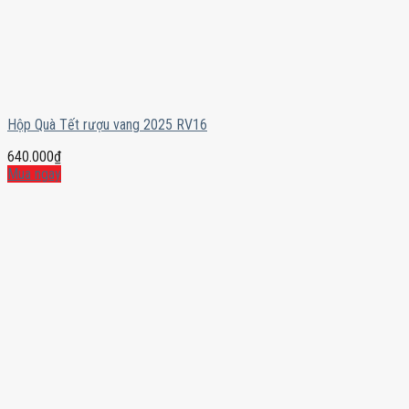
Hộp Quà Tết rượu vang 2025 RV16
640.000
₫
Mua ngay