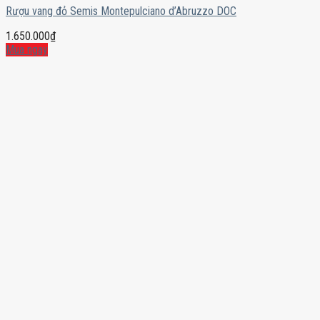
Rượu vang đỏ Semis Montepulciano d’Abruzzo DOC
1.650.000
₫
Mua ngay