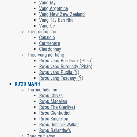
Vang Mỹ
Vang Argentina
Vang New Zew Zealand
Vang Tây Ban Nha
Vang Úc
Theo giống nho
Canaiolo
Carmenere
Chardonnay
Theo vùng nổi tiếng
Rượu vang Bordeaux (Pháp)
Rượu vang Burgundy (Pháp)
Rượu vang Puglia (Ý)
Rượu vang Tuscany (Ý)
RƯỢU MẠNH
Thương hiệu lớn
Rượu Chivas
Rượu Macallan
Rượu The Glenlivet
Rượu Glenfiddich
Rượu Singleton
Rượu Johnnie Walker
Rượu Ballantine’s
Theo xu hướng