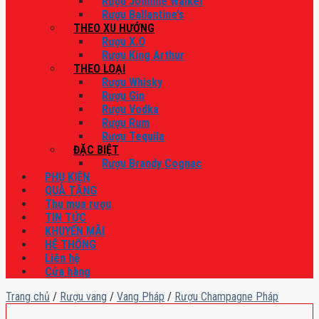
Rượu Johnnie Walker
Rượu Ballantine’s
THEO XU HƯỚNG
Rượu X.O
Rượu King Arthur
THEO LOẠI
Rượu Whisky
Rượu Gin
Rượu Vodka
Rượu Rum
Rượu Tequila
ĐẶC BIỆT
Rượu Brandy Cognac
PHỤ KIỆN
QUÀ TẶNG
Thu mua rượu
TIN TỨC
KHUYẾN MÃI
HỆ THỐNG
Liên hệ
Cửa hàng
Trang chủ
/
Rượu vang
/
Vang Pháp
/
Rượu Champagne Pháp