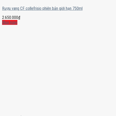
Rượu vang CF collefrisio phiên bản giới hạn 750ml
2.650.000
₫
Mua ngay