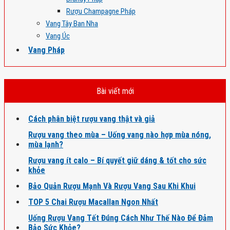
Rượu Champagne Pháp
Vang Tây Ban Nha
Vang Úc
Vang Pháp
Bài viết mới
Cách phân biệt rượu vang thật và giả
Rượu vang theo mùa – Uống vang nào hợp mùa nóng,
mùa lạnh?
Rượu vang ít calo – Bí quyết giữ dáng & tốt cho sức
khỏe
Bảo Quản Rượu Mạnh Và Rượu Vang Sau Khi Khui
TOP 5 Chai Rượu Macallan Ngon Nhất
Uống Rượu Vang Tết Đúng Cách Như Thế Nào Để Đảm
Bảo Sức Khỏe?