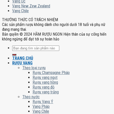
Vang Úc
Vang New Zew Zealand
Vang Chile
THƯỞNG THỨC CÓ TRÁCH NHIỆM
Các sản phẩm rượu không dành cho người dưới 18 tuổi và phụ nữ
đang mang thai.
Bản quyền © 2024 HẦM RƯỢU NGON Hiện thân của sự cống hiến
không ngừng để đạt tới sự hoàn hảo
Tìm
kiếm:
TRANG CHỦ
RƯỢU VANG
Theo loại rượu
Rượu Champagne Pháp
Rượu vang ngọt
Rượu vang hồng
Rượu vang đỏ
Rượu vang trắng
Theo nước
Rượu Vang Ý
Vang Pháp
Vang Chile