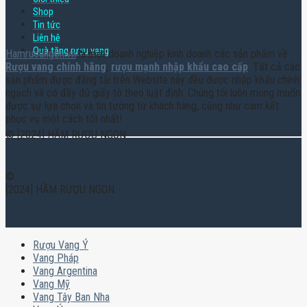
Shop
Tin tức
Liên hệ
Quà tặng rượu vang
Hamruoungon.vn
là một doanh nghiệp kinh doanh các sản phẩm về
Rượu vang chính hãng
,
rượu mạnh nhập khẩu cao cấp
. Tất cả các
sản phẩm được đăng tải trên Website này đều được nhập khẩu chính
ngạch và có đầy đủ giấy tờ theo luật định. Chúng tôi luôn mong muốn
được sự lựa chọn và tin tưởng từ khách hàng, cũng như cam kết
phục vụ một cách tốt nhất!
© [2024] HẦM RƯỢU NGON
©
[2024] HẦM RƯỢU NGON
Rượu Vang Ý
Vang Pháp
Vang Argentina
Vang Mỹ
Vang Tây Ban Nha