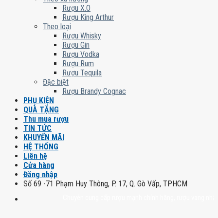
Rượu X.O
Rượu King Arthur
Theo loại
Rượu Whisky
Rượu Gin
Rượu Vodka
Rượu Rum
Rượu Tequila
Đặc biệt
Rượu Brandy Cognac
PHỤ KIỆN
QUÀ TẶNG
Thu mua rượu
TIN TỨC
KHUYẾN MÃI
HỆ THỐNG
Liên hệ
Cửa hàng
Đăng nhập
Số 69 -71 Phạm Huy Thông, P. 17, Q. Gò Vấp, TPHCM
Chuyên cung cấp rượu mạnh chính hãng, rượu vang nhập khẩu ca