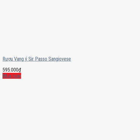
Rượu Vang ý Sir Passo Sangiovese
595.000
₫
Mua ngay