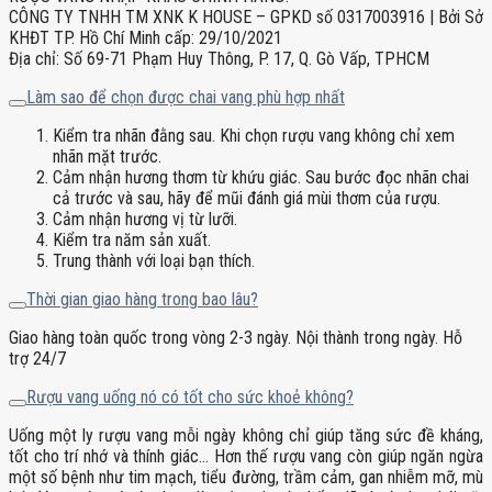
CÔNG TY TNHH TM XNK K HOUSE – GPKD số 0317003916 | Bởi Sở
KHĐT TP. Hồ Chí Minh cấp: 29/10/2021
Địa chỉ: Số 69-71 Phạm Huy Thông, P. 17, Q. Gò Vấp, TPHCM
Làm sao để chọn được chai vang phù hợp nhất
Kiểm tra nhãn đằng sau. Khi chọn rượu vang không chỉ xem
nhãn mặt trước.
Cảm nhận hương thơm từ khứu giác. Sau bước đọc nhãn chai
cả trước và sau, hãy để mũi đánh giá mùi thơm của rượu.
Cảm nhận hương vị từ lưỡi.
Kiểm tra năm sản xuất.
Trung thành với loại bạn thích.
Thời gian giao hàng trong bao lâu?
Giao hàng toàn quốc trong vòng 2-3 ngày. Nội thành trong ngày. Hỗ
trợ 24/7
Rượu vang uống nó có tốt cho sức khoẻ không?
Uống một ly rượu vang mỗi ngày không chỉ giúp tăng sức đề kháng,
tốt cho trí nhớ và thính giác… Hơn thế rượu vang còn giúp ngăn ngừa
một số bệnh như tim mạch, tiểu đường, trầm cảm, gan nhiễm mỡ, mù