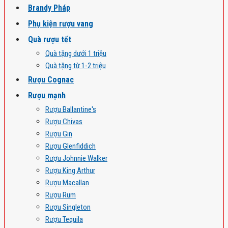
Brandy Pháp
Phụ kiện rượu vang
Quà rượu tết
Quà tặng dưới 1 triệu
Quà tặng từ 1-2 triệu
Rượu Cognac
Rượu mạnh
Rượu Ballantine's
Rượu Chivas
Rượu Gin
Rượu Glenfiddich
Rượu Johnnie Walker
Rượu King Arthur
Rượu Macallan
Rượu Rum
Rượu Singleton
Rượu Tequila