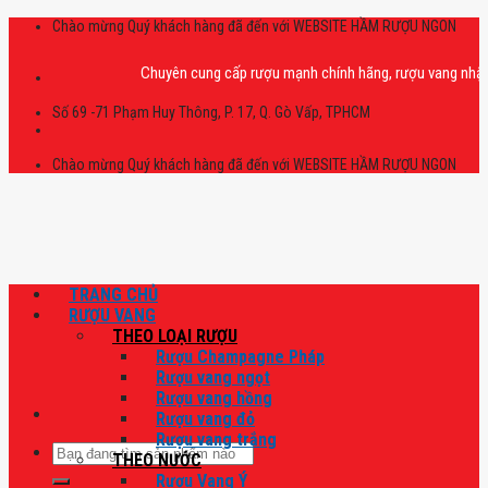
Skip
Chào mừng Quý khách hàng đã đến với WEBSITE HẦM RƯỢU NGON
to
content
Chuyên cung cấp rượu mạnh chính hãng, rượu vang nhập khẩu ca
Số 69 -71 Phạm Huy Thông, P. 17, Q. Gò Vấp, TPHCM
Chào mừng Quý khách hàng đã đến với WEBSITE HẦM RƯỢU NGON
TRANG CHỦ
RƯỢU VANG
THEO LOẠI RƯỢU
Rượu Champagne Pháp
Rượu vang ngọt
Rượu vang hồng
Rượu vang đỏ
Rượu vang trắng
Tìm
THEO NƯỚC
kiếm:
Rượu Vang Ý