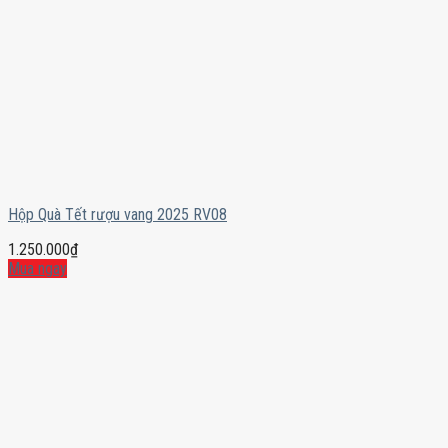
Hộp Quà Tết rượu vang 2025 RV08
1.250.000
₫
Mua ngay