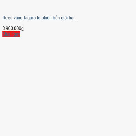
Rượu vang tagaro le phiên bản giới hạn
3.900.000
₫
Mua ngay