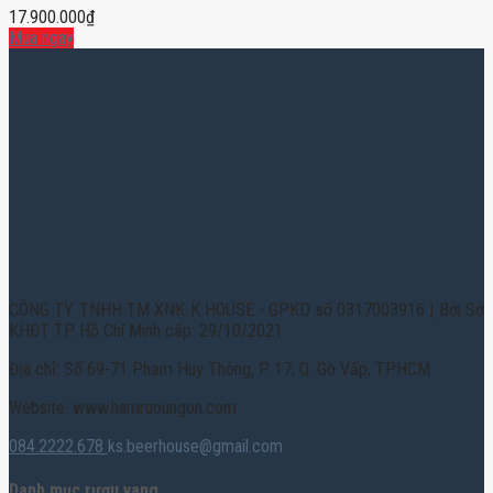
17.900.000
₫
Mua ngay
CÔNG TY TNHH TM XNK K HOUSE - GPKD số 0317003916 | Bởi Sở
KHĐT TP. Hồ Chí Minh cấp: 29/10/2021
Địa chỉ: Số 69-71 Phạm Huy Thông, P. 17, Q. Gò Vấp, TPHCM
Website: www.hamruoungon.com
084.2222.678
ks.beerhouse@gmail.com
Danh mục rượu vang