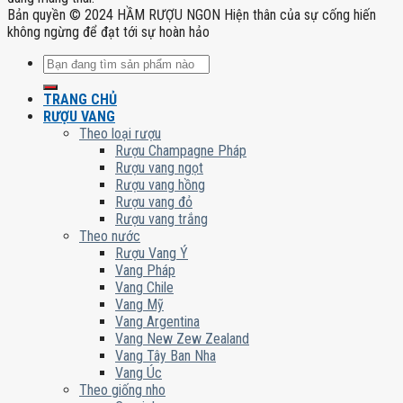
Bản quyền © 2024 HẦM RƯỢU NGON Hiện thân của sự cống hiến
không ngừng để đạt tới sự hoàn hảo
Tìm
kiếm:
TRANG CHỦ
RƯỢU VANG
Theo loại rượu
Rượu Champagne Pháp
Rượu vang ngọt
Rượu vang hồng
Rượu vang đỏ
Rượu vang trắng
Theo nước
Rượu Vang Ý
Vang Pháp
Vang Chile
Vang Mỹ
Vang Argentina
Vang New Zew Zealand
Vang Tây Ban Nha
Vang Úc
Theo giống nho