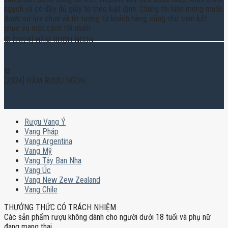
ngạch và có đầy đủ giấy tờ theo luật định. Chúng tôi luôn mong muốn
được sự lựa chọn và tin tưởng từ khách hàng, cũng như cam kết
phục vụ một cách tốt nhất!
© [2024] HẦM RƯỢU NGON
©
[2024] HẦM RƯỢU NGON
Rượu Vang Ý
Vang Pháp
Vang Argentina
Vang Mỹ
Vang Tây Ban Nha
Vang Úc
Vang New Zew Zealand
Vang Chile
THƯỞNG THỨC CÓ TRÁCH NHIỆM
Các sản phẩm rượu không dành cho người dưới 18 tuổi và phụ nữ
đang mang thai.