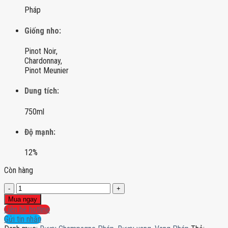
Pháp
Giống nho:
Pinot Noir,
Chardonnay,
Pinot Meunier
Dung tích:
750ml
Độ mạnh:
12%
Còn hàng
Rượu
Champagne
Mua ngay
Charles
Liên hệ hotline
Le
Gửi tin nhắn
Bel