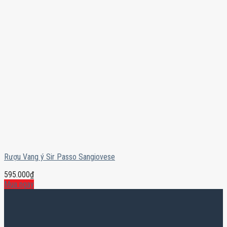
Rượu Vang ý Sir Passo Sangiovese
595.000
₫
Mua ngay