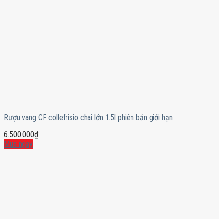
Rượu vang CF collefrisio chai lớn 1.5l phiên bản giới hạn
6.500.000
₫
Mua ngay