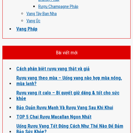
Rượu Champagne Pháp
Vang Tây Ban Nha
Vang Úc
Vang Pháp
Bài viết mới
Cách phân biệt rượu vang thật và giả
Rượu vang theo mùa – Uống vang nào hợp mùa nóng,
mùa lạnh?
Rượu vang ít calo – Bí quyết giữ dáng & tốt cho sức
khỏe
Bảo Quản Rượu Mạnh Và Rượu Vang Sau Khi Khui
TOP 5 Chai Rượu Macallan Ngon Nhất
Uống Rượu Vang Tết Đúng Cách Như Thế Nào Để Đảm
Bảo Sức Khỏe?