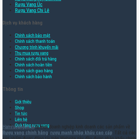
Rượu Vang Úc
Rượu Vang Chi Lê
Dịch vụ khách hàng
Chính sách bảo mật
Chính sách thanh toán
Chương trình khuyến mãi
Thu mua rượu vang
Chính sách đổi trả hàng
Chính sách hoàn tiền
Chính sách giao hàng
Chính sách bảo hành
Thông tin
Giới thiệu
Shop
Tin tức
Liên hệ
Quà tặng rượu vang
Hamruoungon.vn
là một doanh nghiệp kinh doanh các sản phẩm về
Rượu vang chính hãng
,
rượu mạnh nhập khẩu cao cấp
. Tất cả các
sản phẩm được đăng tải trên Website này đều được nhập khẩu chính