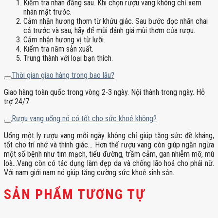
Kiểm tra nhãn đằng sau. Khi chọn rượu vang không chỉ xem
nhãn mặt trước.
Cảm nhận hương thơm từ khứu giác. Sau bước đọc nhãn chai
cả trước và sau, hãy để mũi đánh giá mùi thơm của rượu.
Cảm nhận hương vị từ lưỡi.
Kiểm tra năm sản xuất.
Trung thành với loại bạn thích.
Thời gian giao hàng trong bao lâu?
Giao hàng toàn quốc trong vòng 2-3 ngày. Nội thành trong ngày. Hỗ
trợ 24/7
Rượu vang uống nó có tốt cho sức khoẻ không?
Uống một ly rượu vang mỗi ngày không chỉ giúp tăng sức đề kháng,
tốt cho trí nhớ và thính giác… Hơn thế rượu vang còn giúp ngăn ngừa
một số bệnh như tim mạch, tiểu đường, trầm cảm, gan nhiễm mỡ, mù
loà…Vang còn có tác dụng làm đẹp da và chống lão hoá cho phái nữ.
Với nam giới nam nó giúp tăng cường sức khoẻ sinh sản.
SẢN PHẨM TƯƠNG TỰ