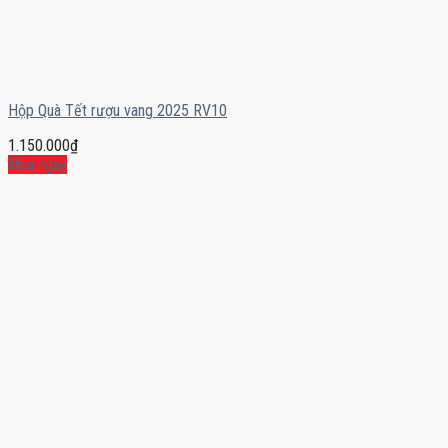
Hộp Quà Tết rượu vang 2025 RV10
1.150.000
₫
Mua ngay