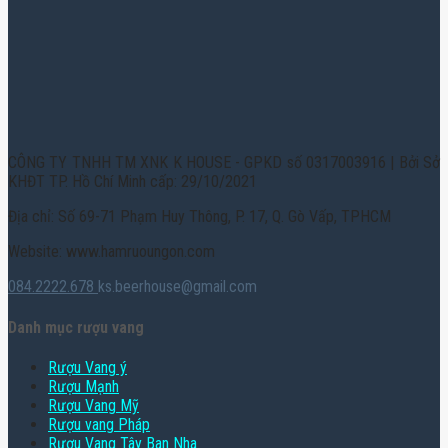
CÔNG TY TNHH TM XNK K HOUSE - GPKD số 0317003916 | Bởi Sở
KHĐT TP. Hồ Chí Minh cấp: 29/10/2021
Địa chỉ: Số 69-71 Phạm Huy Thông, P. 17, Q. Gò Vấp, TPHCM
Website: www.hamruoungon.com
084.2222.678
ks.beerhouse@gmail.com
Danh mục rượu vang
Rượu Vang ý
Rượu Mạnh
Rượu Vang Mỹ
Rượu vang Pháp
Rượu Vang Tây Ban Nha