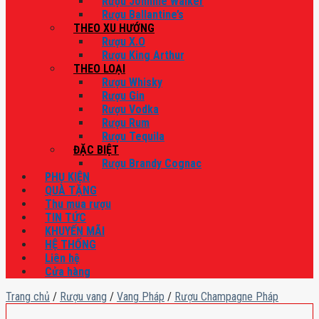
Rượu Johnnie Walker
Rượu Ballantine’s
THEO XU HƯỚNG
Rượu X.O
Rượu King Arthur
THEO LOẠI
Rượu Whisky
Rượu Gin
Rượu Vodka
Rượu Rum
Rượu Tequila
ĐẶC BIỆT
Rượu Brandy Cognac
PHỤ KIỆN
QUÀ TẶNG
Thu mua rượu
TIN TỨC
KHUYẾN MÃI
HỆ THỐNG
Liên hệ
Cửa hàng
Trang chủ
/
Rượu vang
/
Vang Pháp
/
Rượu Champagne Pháp