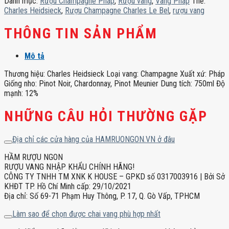
Danh mục:
Rượu Champagne Pháp
,
Rượu vang
,
Vang Pháp
Thẻ:
số
Charles Heidsieck
,
Rượu Champagne Charles Le Bel
,
rượu vang
lượng
THÔNG TIN SẢN PHẨM
Mô tả
Thương hiệu: Charles Heidsieck Loại vang: Champagne Xuất xứ: Pháp
Giống nho: Pinot Noir, Chardonnay, Pinot Meunier Dung tích: 750ml Độ
mạnh: 12%
NHỮNG CÂU HỎI THƯỜNG GẶP
Địa chỉ các cửa hàng của HAMRUONGON.VN ở đâu
HẦM RƯỢU NGON
RƯỢU VANG NHẬP KHẨU CHÍNH HÃNG!
CÔNG TY TNHH TM XNK K HOUSE – GPKD số 0317003916 | Bởi Sở
KHĐT TP. Hồ Chí Minh cấp: 29/10/2021
Địa chỉ: Số 69-71 Phạm Huy Thông, P. 17, Q. Gò Vấp, TPHCM
Làm sao để chọn được chai vang phù hợp nhất