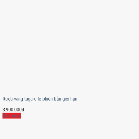
Rượu vang tagaro le phiên bản giới hạn
3.900.000
₫
Mua ngay