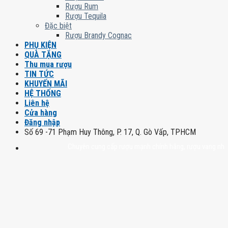
Rượu Rum
Rượu Tequila
Đặc biệt
Rượu Brandy Cognac
PHỤ KIỆN
QUÀ TẶNG
Thu mua rượu
TIN TỨC
KHUYẾN MÃI
HỆ THỐNG
Liên hệ
Cửa hàng
Đăng nhập
Số 69 -71 Phạm Huy Thông, P. 17, Q. Gò Vấp, TPHCM
Chuyên cung cấp rượu mạnh chính hãng, rượu vang nhập khẩu ca