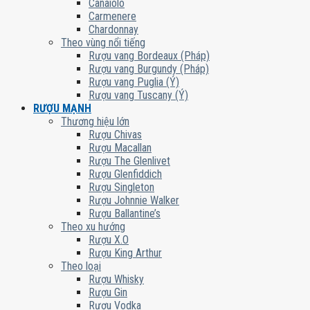
Canaiolo
Carmenere
Chardonnay
Theo vùng nổi tiếng
Rượu vang Bordeaux (Pháp)
Rượu vang Burgundy (Pháp)
Rượu vang Puglia (Ý)
Rượu vang Tuscany (Ý)
RƯỢU MẠNH
Thương hiệu lớn
Rượu Chivas
Rượu Macallan
Rượu The Glenlivet
Rượu Glenfiddich
Rượu Singleton
Rượu Johnnie Walker
Rượu Ballantine’s
Theo xu hướng
Rượu X.O
Rượu King Arthur
Theo loại
Rượu Whisky
Rượu Gin
Rượu Vodka