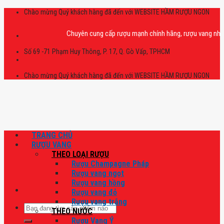
Skip
Chào mừng Quý khách hàng đã đến với WEBSITE HẦM RƯỢU NGON
to
content
Chuyên cung cấp rượu mạnh chính hãng, rượu vang nhập khẩu ca
Số 69 -71 Phạm Huy Thông, P. 17, Q. Gò Vấp, TPHCM
Chào mừng Quý khách hàng đã đến với WEBSITE HẦM RƯỢU NGON
TRANG CHỦ
RƯỢU VANG
THEO LOẠI RƯỢU
Rượu Champagne Pháp
Rượu vang ngọt
Rượu vang hồng
Rượu vang đỏ
Rượu vang trắng
Tìm
THEO NƯỚC
kiếm:
Rượu Vang Ý