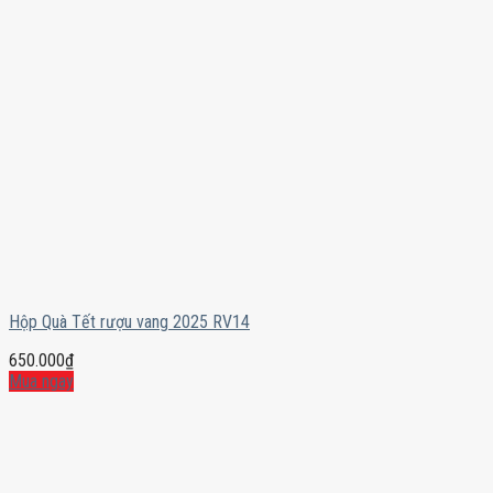
Hộp Quà Tết rượu vang 2025 RV14
650.000
₫
Mua ngay