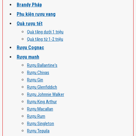
Brandy Pháp
Phụ kiện rượu vang
Quà rượu tết
Quà tặng dưới 1 triệu
Quà tặng từ 1-2 triệu
Rượu Cognac
Rượu mạnh
Rượu Ballantine's
Rượu Chivas
Rượu Gin
Rượu Glenfiddich
Rượu Johnnie Walker
Rượu King Arthur
Rượu Macallan
Rượu Rum
Rượu Singleton
Rượu Tequila