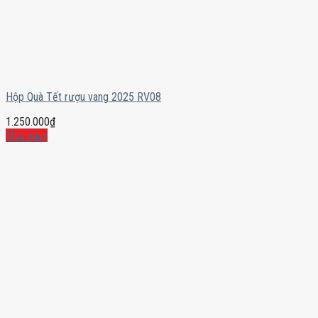
Hộp Quà Tết rượu vang 2025 RV08
1.250.000
₫
Mua ngay