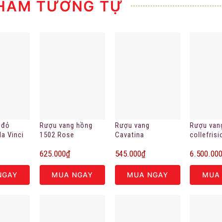
HẨM TƯƠNG TỰ
 đỏ
Rượu vang hồng
Rượu vang
Rượu van
a Vinci
1502 Rose
Cavatina
collefrisi
l’uso
Portocanale Di
Strawberry Blend
1.5l phiên
625.000
₫
545.000
₫
6.500.00
Cesenatico
white 7.5%vol
hạn
NGAY
MUA NGAY
MUA NGAY
MUA