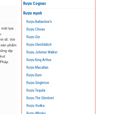
Rượu Cognac
Rượu mạnh
Rượu Ballantine's
 một lựa
Rượu Chivas
u
Rượu Gin
h tế. Với
Rượu Glenfiddich
, sản phẩm
hững dịp
Rượu Johnnie Walker
rut
Rượu King Arthur
 Pháp.
Rượu Macallan
Rượu Rum
Rượu Singleton
Rượu Tequila
Rượu The Glenlivet
Rượu Vodka
Rượu Whisky