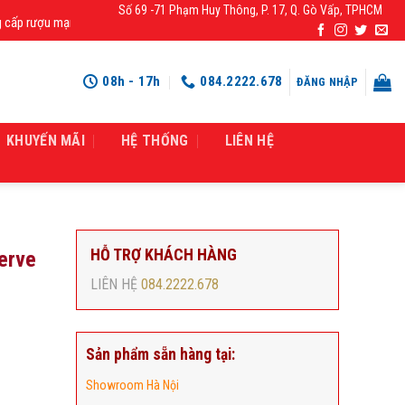
Số 69 -71 Phạm Huy Thông, P. 17, Q. Gò Vấp, TPHCM
 rượu mạnh chính hãng, rượu vang nhập khẩu cao cấp chính hãng giá rẻ số 1 t
08h - 17h
084.2222.678
ĐĂNG NHẬP
KHUYẾN MÃI
HỆ THỐNG
LIÊN HỆ
HỖ TRỢ KHÁCH HÀNG
erve
LIÊN HỆ
084.2222.678
Sản phẩm sẵn hàng tại:
Showroom Hà Nội