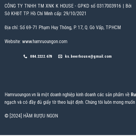
CÔNG TY TNHH TM XNK K HOUSE - GPKD số 0317003916 | Bởi
Sở KHĐT TP. Hồ Chí Minh cấp: 29/10/2021
Địa chỉ: Số 69-71 Phạm Huy Thông, P. 17, Q. Gò Vấp, TPHCM
Website: www.hamruoungon.com
084.2222.678
ks.beerhouse@gmail.com
Hamruoungon.vn
là một doanh nghiệp kinh doanh các sản phẩm về
Rư
ngạch và có đầy đủ giấy tờ theo luật định. Chúng tôi luôn mong muốn
© [2024] HẦM RƯỢU NGON