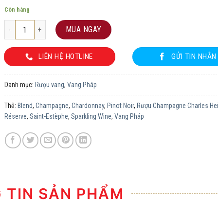
Còn hàng
Rượu Champagne Charles Heidsieck Brut Réserve số lượng
MUA NGAY
LIÊN HỆ HOTLINE
GỬI TIN NHẮN
Danh mục:
Rượu vang
,
Vang Pháp
Thẻ:
Blend
,
Champagne
,
Chardonnay
,
Pinot Noir
,
Rượu Champagne Charles Hei
Réserve
,
Saint-Estèphe
,
Sparkling Wine
,
Vang Pháp
TIN SẢN PHẨM