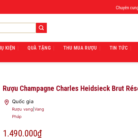
Chuyên cung cấp
HỤ KIỆN
QUÀ TẶNG
THU MUA RƯỢU
TIN TỨC
Rượu Champagne Charles Heidsieck Brut Rés
Quốc gia
Rượu vang
|
Vang
Pháp
1.490.000
₫