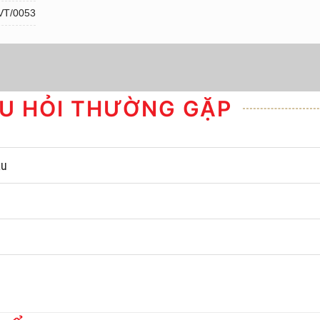
VT/0053
U HỎI THƯỜNG GẶP
âu