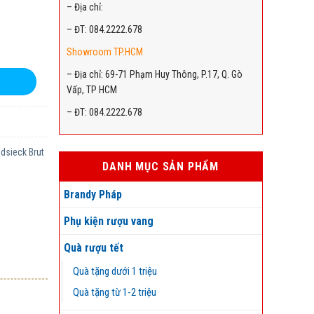
– Địa chỉ:
– ĐT: 084.2222.678
Showroom TP.HCM
– Địa chỉ: 69-71 Phạm Huy Thông, P.17, Q. Gò
Vấp, TP HCM
– ĐT: 084.2222.678
dsieck Brut
DANH MỤC SẢN PHẨM
Brandy Pháp
Phụ kiện rượu vang
Quà rượu tết
Quà tặng dưới 1 triệu
Quà tặng từ 1-2 triệu