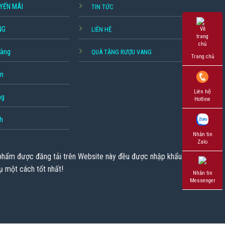
YẾN MÃI
TIN TỨC
NG
LIÊN HỆ
hàng
QUÀ TẶNG RƯỢU VANG
Trang chủ
ền
Liên hệ
ng
Hotline
h
Nhắn tin
Zalo
 phẩm được đăng tải trên Website này đều được nhập khẩu chính
ụ một cách tốt nhất!
Nhắn tin
Messenger