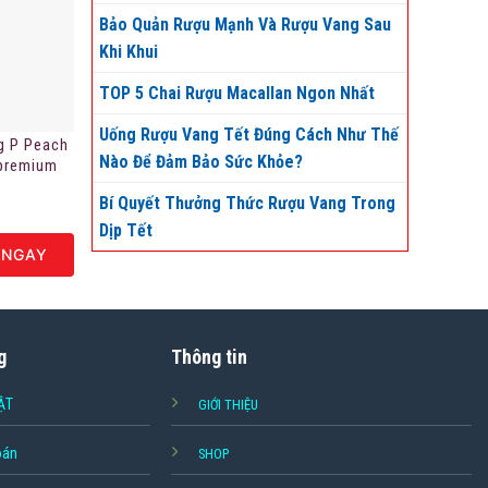
Bảo Quản Rượu Mạnh Và Rượu Vang Sau
Khi Khui
TOP 5 Chai Rượu Macallan Ngon Nhất
Uống Rượu Vang Tết Đúng Cách Như Thế
g P Peach
Nào Để Đảm Bảo Sức Khỏe?
 premium
Bí Quyết Thưởng Thức Rượu Vang Trong
Dịp Tết
 NGAY
g
Thông tin
ẬT
GIỚI THIỆU
oán
SHOP