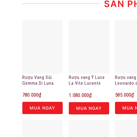
SẢN P
Rượu Vang Sủi
Rượu vang
Rượu vang Ý Luce
Gemma Di Luna
Leonardo d
La Vite Lucente
Prosecco Extra Dry
Governo Al
2017
780.000
₫
585.000
₫
Toscano
1.080.000
₫
MUA NGAY
MUA 
MUA NGAY