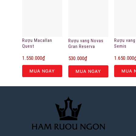
Rượu Macallan
Rượu vang
Rượu vang Novas
Quest
Semis
Gran Reserva
Montepulc
1.550.000
₫
1.650.000
d’Abruzzo
530.000
₫
MUA NGAY
MUA 
MUA NGAY