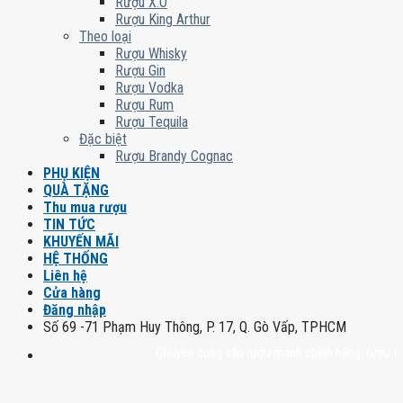
Rượu X.O
Rượu King Arthur
Theo loại
Rượu Whisky
Rượu Gin
Rượu Vodka
Rượu Rum
Rượu Tequila
Đặc biệt
Rượu Brandy Cognac
PHỤ KIỆN
QUÀ TẶNG
Thu mua rượu
TIN TỨC
KHUYẾN MÃI
HỆ THỐNG
Liên hệ
Cửa hàng
Đăng nhập
Số 69 -71 Phạm Huy Thông, P. 17, Q. Gò Vấp, TPHCM
Chuyên cung cấp rượu mạnh chính hãng, rượu vang nh