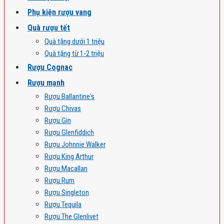
Phụ kiện rượu vang
Quà rượu tết
Quà tặng dưới 1 triệu
Quà tặng từ 1-2 triệu
Rượu Cognac
Rượu mạnh
Rượu Ballantine's
Rượu Chivas
Rượu Gin
Rượu Glenfiddich
Rượu Johnnie Walker
Rượu King Arthur
Rượu Macallan
Rượu Rum
Rượu Singleton
Rượu Tequila
Rượu The Glenlivet