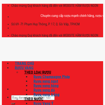
Skip
Chào mừng Quý khách hàng đã đến với WEBSITE HẦM RƯỢU NGON
to
content
Chuyên cung cấp rượu mạnh chính hãng, rượu vang nh
Số 69 -71 Phạm Huy Thông, P. 17, Q. Gò Vấp, TPHCM
Chào mừng Quý khách hàng đã đến với WEBSITE HẦM RƯỢU NGON
TRANG CHỦ
RƯỢU VANG
THEO LOẠI RƯỢU
Rượu Champagne Pháp
Rượu vang ngọt
Rượu vang hồng
Rượu vang đỏ
Rượu vang trắng
Tìm
THEO NƯỚC
kiếm:
Rượu Vang Ý