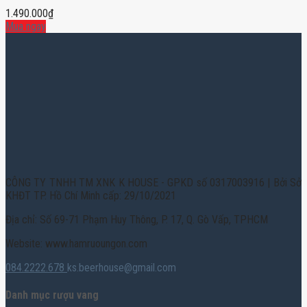
1.490.000
₫
Mua ngay
CÔNG TY TNHH TM XNK K HOUSE - GPKD số 0317003916 | Bởi Sở
KHĐT TP. Hồ Chí Minh cấp: 29/10/2021
Địa chỉ: Số 69-71 Phạm Huy Thông, P. 17, Q. Gò Vấp, TPHCM
Website: www.hamruoungon.com
084.2222.678
ks.beerhouse@gmail.com
Danh mục rượu vang