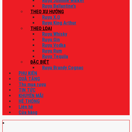
Rượu Johnnie Walker
Rượu Ballantine’s
THEO XU HƯỚNG
Rượu X.O
Rượu King Arthur
THEO LOẠI
Rượu Whisky
Rượu Gin
Rượu Vodka
Rượu Rum
Rượu Tequila
ĐẶC BIỆT
Rượu Brandy Cognac
PHỤ KIỆN
QUÀ TẶNG
Thu mua rượu
TIN TỨC
KHUYẾN MÃI
HỆ THỐNG
Liên hệ
Cửa hàng