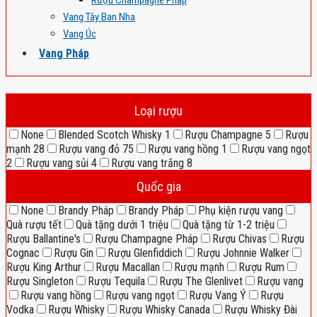
Rượu Champagne Pháp
Vang Tây Ban Nha
Vang Úc
Vang Pháp
Loại rượu
None
Blended Scotch Whisky
1
Rượu Champagne
5
Rượu
mạnh
28
Rượu vang đỏ
75
Rượu vang hồng
1
Rượu vang ngọt
2
Rượu vang sủi
4
Rượu vang trắng
8
Quốc gia
None
Brandy Pháp
Brandy Pháp
Phụ kiện rượu vang
Quà rượu tết
Quà tặng dưới 1 triệu
Quà tặng từ 1-2 triệu
Rượu Ballantine's
Rượu Champagne Pháp
Rượu Chivas
Rượu
Cognac
Rượu Gin
Rượu Glenfiddich
Rượu Johnnie Walker
Rượu King Arthur
Rượu Macallan
Rượu mạnh
Rượu Rum
Rượu Singleton
Rượu Tequila
Rượu The Glenlivet
Rượu vang
Rượu vang hồng
Rượu vang ngọt
Rượu Vang Ý
Rượu
Vodka
Rượu Whisky
Rượu Whisky Canada
Rượu Whisky Đài