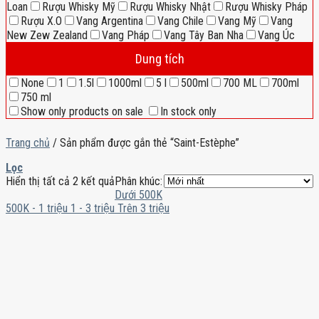
Loan
Rượu Whisky Mỹ
Rượu Whisky Nhật
Rượu Whisky Pháp
Rượu X.O
Vang Argentina
Vang Chile
Vang Mỹ
Vang
New Zew Zealand
Vang Pháp
Vang Tây Ban Nha
Vang Úc
Dung tích
None
1
1.5l
1000ml
5 l
500ml
700 ML
700ml
750 ml
Show only products on sale
In stock only
Trang chủ
/
Sản phẩm được gắn thẻ “Saint-Estèphe”
Lọc
Hiển thị tất cả 2 kết quả
Phân khúc:
Dưới 500K
500K - 1 triệu
1 - 3 triệu
Trên 3 triệu