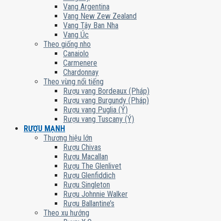
Vang Argentina
Vang New Zew Zealand
Vang Tây Ban Nha
Vang Úc
Theo giống nho
Canaiolo
Carmenere
Chardonnay
Theo vùng nổi tiếng
Rượu vang Bordeaux (Pháp)
Rượu vang Burgundy (Pháp)
Rượu vang Puglia (Ý)
Rượu vang Tuscany (Ý)
RƯỢU MẠNH
Thương hiệu lớn
Rượu Chivas
Rượu Macallan
Rượu The Glenlivet
Rượu Glenfiddich
Rượu Singleton
Rượu Johnnie Walker
Rượu Ballantine’s
Theo xu hướng