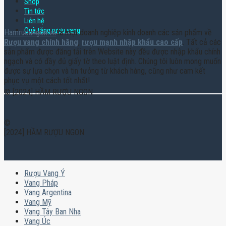
Shop
Tin tức
Liên hệ
Quà tặng rượu vang
Hamruoungon.vn
là một doanh nghiệp kinh doanh các sản phẩm về
Rượu vang chính hãng
,
rượu mạnh nhập khẩu cao cấp
. Tất cả các
sản phẩm được đăng tải trên Website này đều được nhập khẩu chính
ngạch và có đầy đủ giấy tờ theo luật định. Chúng tôi luôn mong muốn
được sự lựa chọn và tin tưởng từ khách hàng, cũng như cam kết
phục vụ một cách tốt nhất!
© [2024] HẦM RƯỢU NGON
©
[2024] HẦM RƯỢU NGON
Rượu Vang Ý
Vang Pháp
Vang Argentina
Vang Mỹ
Vang Tây Ban Nha
Vang Úc