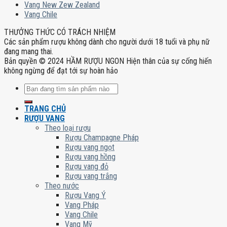
Vang New Zew Zealand
Vang Chile
THƯỞNG THỨC CÓ TRÁCH NHIỆM
Các sản phẩm rượu không dành cho người dưới 18 tuổi và phụ nữ
đang mang thai.
Bản quyền © 2024 HẦM RƯỢU NGON Hiện thân của sự cống hiến
không ngừng để đạt tới sự hoàn hảo
Tìm
kiếm:
TRANG CHỦ
RƯỢU VANG
Theo loại rượu
Rượu Champagne Pháp
Rượu vang ngọt
Rượu vang hồng
Rượu vang đỏ
Rượu vang trắng
Theo nước
Rượu Vang Ý
Vang Pháp
Vang Chile
Vang Mỹ