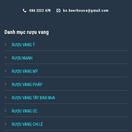
084.2222.678
ks.beerhouse@gmail.com
Danh mục rượu vang
RƯỢU VANG Ý
RƯỢU MẠNH
RƯỢU VANG MỸ
RƯỢU VANG PHÁP
RƯỢU VANG TÂY BAN NHA
RƯỢU VANG ÚC
RƯỢU VANG CHI LÊ