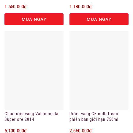
1.550.000
₫
1.180.000
₫
MUA NGAY
MUA NGAY
Chai rượu vang Valpolicella
Rượu vang CF collefrisio
Superiore 2014
phiên bản giới hạn 750ml
5.100.000
₫
2.650.000
₫