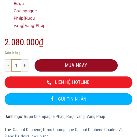
Rượu
Champagne
Pháp
|
Rượu
vang
|
Vang Pháp
2.080.000
₫
Còn hàng
Rượu Champagne Canard Duchene Charles VII Blanc De Noirs số lượng
MUA NGAY
LIÊN HỆ HOTLINE
GỬI TIN NHẮN
Danh mục:
Rượu Champagne Pháp
,
Rượu vang
,
Vang Pháp
Thẻ:
Canard Duchene
,
Rượu Champagne Canard Duchene Charles VII
Blanc De Noirs
,
rượu vang