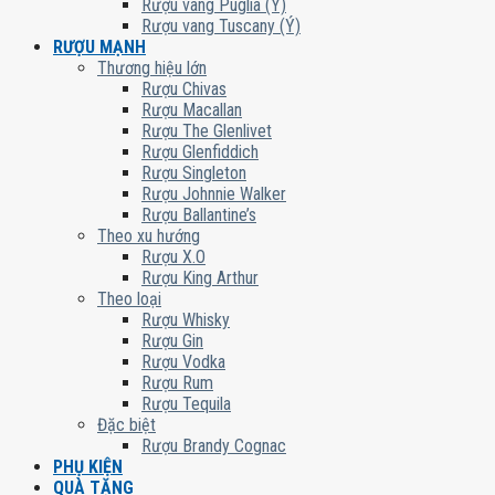
Rượu vang Puglia (Ý)
Rượu vang Tuscany (Ý)
RƯỢU MẠNH
Thương hiệu lớn
Rượu Chivas
Rượu Macallan
Rượu The Glenlivet
Rượu Glenfiddich
Rượu Singleton
Rượu Johnnie Walker
Rượu Ballantine’s
Theo xu hướng
Rượu X.O
Rượu King Arthur
Theo loại
Rượu Whisky
Rượu Gin
Rượu Vodka
Rượu Rum
Rượu Tequila
Đặc biệt
Rượu Brandy Cognac
PHỤ KIỆN
QUÀ TẶNG