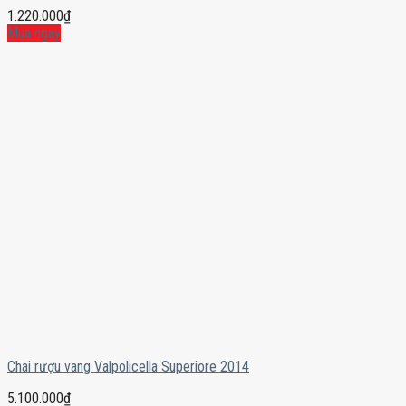
1.220.000
₫
Mua ngay
Chai rượu vang Valpolicella Superiore 2014
5.100.000
₫