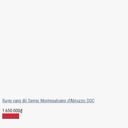
Rượu vang đỏ Semis Montepulciano d’Abruzzo DOC
1.650.000
₫
Mua ngay