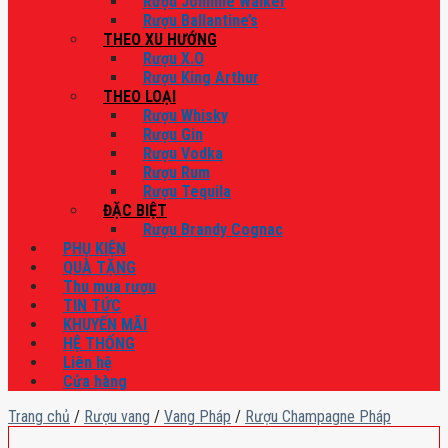
Rượu Johnnie Walker
Rượu Ballantine’s
THEO XU HƯỚNG
Rượu X.O
Rượu King Arthur
THEO LOẠI
Rượu Whisky
Rượu Gin
Rượu Vodka
Rượu Rum
Rượu Tequila
ĐẶC BIỆT
Rượu Brandy Cognac
PHỤ KIỆN
QUÀ TẶNG
Thu mua rượu
TIN TỨC
KHUYẾN MÃI
HỆ THỐNG
Liên hệ
Cửa hàng
Trang chủ
/
Rượu vang
/
Vang Pháp
/
Rượu Champagne Pháp