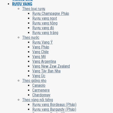
RƯỢU VANG
Theo loại rượu
Rượu Champagne Pháp
Rượu vang ngọt
Rượu vang hồng
Rượu vang đỏ
Rượu vang trắng
Theo nước
Rượu Vang Ý
Vang Pháp
Vang Chile
Vang Mỹ
Vang Argentina
Vang New Zew Zealand
Vang Tây Ban Nha
Vang Úc
Theo giống nho
Canaiolo
Carmenere
Chardonnay
Theo vùng nổi tiếng
Rượu vang Bordeaux (Pháp)
Rượu vang Burgundy (Pháp)