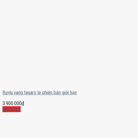
Rượu vang tagaro le phiên bản giới hạn
3.900.000
₫
Mua ngay