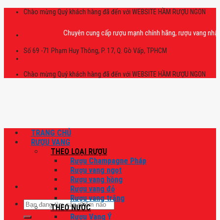
Skip
Chào mừng Quý khách hàng đã đến với WEBSITE HẦM RƯỢU NGON
to
content
Chuyên cung cấp rượu mạnh chính hãng, rượu vang nhập khẩu cao
Số 69 -71 Phạm Huy Thông, P. 17, Q. Gò Vấp, TPHCM
Chào mừng Quý khách hàng đã đến với WEBSITE HẦM RƯỢU NGON
TRANG CHỦ
RƯỢU VANG
THEO LOẠI RƯỢU
Rượu Champagne Pháp
Rượu vang ngọt
Rượu vang hồng
Rượu vang đỏ
Rượu vang trắng
Tìm
THEO NƯỚC
kiếm:
Rượu Vang Ý