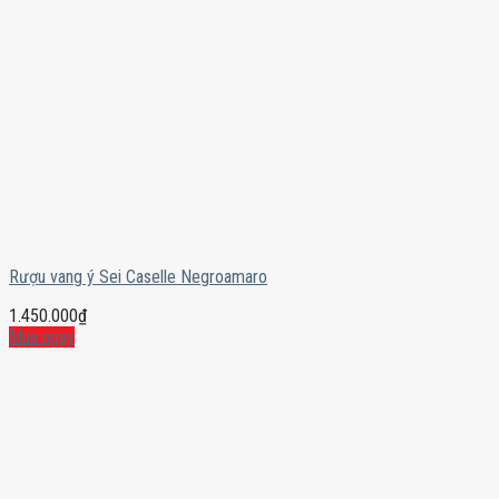
Rượu vang ý Sei Caselle Negroamaro
1.450.000
₫
Mua ngay