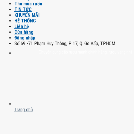
Thu mua rượu
TIN TỨC
KHUYẾN MÃI
HỆ THỐNG
Liên hệ
Cửa hàng
Đăng nhập
Số 69 -71 Phạm Huy Thông, P. 17, Q. Gò Vấp, TPHCM
Chuyên cung cấp rượu mạnh chính hãng, rượu vang nhập khẩu cao
Trang chủ