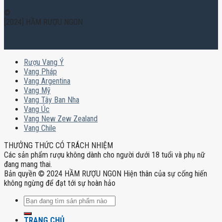
©
[2024] HẦM RƯỢU NGON
Rượu Vang Ý
Vang Pháp
Vang Argentina
Vang Mỹ
Vang Tây Ban Nha
Vang Úc
Vang New Zew Zealand
Vang Chile
THƯỞNG THỨC CÓ TRÁCH NHIỆM
Các sản phẩm rượu không dành cho người dưới 18 tuổi và phụ nữ
đang mang thai.
Bản quyền © 2024 HẦM RƯỢU NGON Hiện thân của sự cống hiến
không ngừng để đạt tới sự hoàn hảo
Tìm
kiếm:
TRANG CHỦ