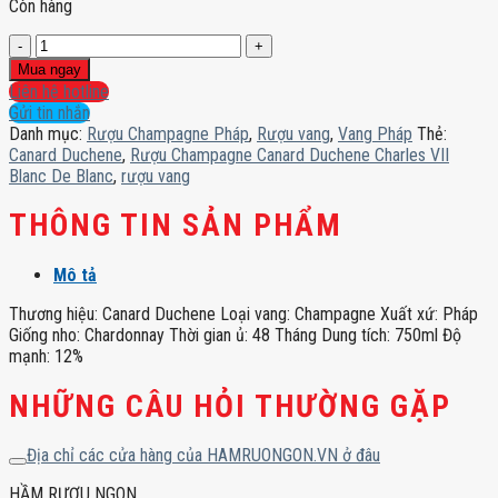
Còn hàng
Rượu
Champagne
Mua ngay
Canard
Liên hệ hotline
Duchene
Gửi tin nhắn
Charles
Danh mục:
Rượu Champagne Pháp
,
Rượu vang
,
Vang Pháp
Thẻ:
VII
Canard Duchene
,
Rượu Champagne Canard Duchene Charles VII
Blanc
Blanc De Blanc
,
rượu vang
De
Blanc
THÔNG TIN SẢN PHẨM
số
lượng
Mô tả
Thương hiệu: Canard Duchene Loại vang: Champagne Xuất xứ: Pháp
Giống nho: Chardonnay Thời gian ủ: 48 Tháng Dung tích: 750ml Độ
mạnh: 12%
NHỮNG CÂU HỎI THƯỜNG GẶP
Địa chỉ các cửa hàng của HAMRUONGON.VN ở đâu
HẦM RƯỢU NGON