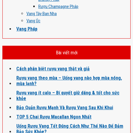
Rượu Champagne Pháp
Vang Tây Ban Nha
Vang Úc
Vang Pháp
Bài viết mới
Cách phân biệt rượu vang thật và giả
Rượu vang theo mùa – Uống vang nào hợp mùa nóng,
mùa lạnh?
Rượu vang ít calo – Bí quyết giữ dáng & tốt cho sức
khỏe
Bảo Quản Rượu Mạnh Và Rượu Vang Sau Khi Khui
TOP 5 Chai Rượu Macallan Ngon Nhất
Uống Rượu Vang Tết Đúng Cách Như Thế Nào Để Đảm
Bảo Sức Khỏe?