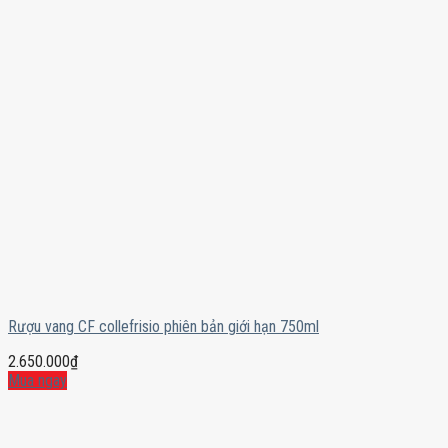
Rượu vang CF collefrisio phiên bản giới hạn 750ml
2.650.000
₫
Mua ngay