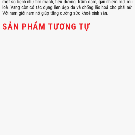
một số bệnh như tim mạch, tiểu đường, trầm cảm, gan nhiễm mỡ, mù
loà…Vang còn có tác dụng làm đẹp da và chống lão hoá cho phái nữ.
Với nam giới nam nó giúp tăng cường sức khoẻ sinh sản.
SẢN PHẨM TƯƠNG TỰ