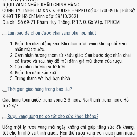
RƯỢU VANG NHẬP KHẨU CHÍNH HÃNG!
CÔNG TY TNHH TM XNK K HOUSE – GPKD số 0317003916 | Bởi Sở
KHĐT TP. Hồ Chí Minh cấp: 29/10/2021
Địa chỉ: Số 69-71 Phạm Huy Thông, P. 17, Q. Gò Vấp, TPHCM
Làm sao để chọn được chai vang phù hợp nhất
Kiểm tra nhãn đằng sau. Khi chọn rượu vang không chỉ xem
nhãn mặt trước.
Cảm nhận hương thơm từ khứu giác. Sau bước đọc nhãn chai
cả trước và sau, hãy để mũi đánh giá mùi thơm của rượu.
Cảm nhận hương vị từ lưỡi.
Kiểm tra năm sản xuất.
Trung thành với loại bạn thích.
Thời gian giao hàng trong bao lâu?
Giao hàng toàn quốc trong vòng 2-3 ngày. Nội thành trong ngày. Hỗ
trợ 24/7
Rượu vang uống nó có tốt cho sức khoẻ không?
Uống một ly rượu vang mỗi ngày không chỉ giúp tăng sức đề kháng,
tốt cho trí nhớ và thính giác… Hơn thế rượu vang còn giúp ngăn ngừa