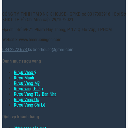
CÔNG TY TNHH TM XNK K HOUSE - GPKD số 0317003916 | Bởi Sở
KHĐT TP. Hồ Chí Minh cấp: 29/10/2021
Địa chỉ: Số 69-71 Phạm Huy Thông, P. 17, Q. Gò Vấp, TPHCM
Website: www.hamruoungon.com
084.2222.678
ks.beerhouse@gmail.com
Danh mục rượu vang
Rượu Vang ý
Rượu Mạnh
Rượu Vang Mỹ
Rượu vang Pháp
Rượu Vang Tây Ban Nha
Rượu Vang Úc
Rượu Vang Chi Lê
Dịch vụ khách hàng