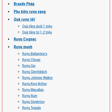
Brandy Pháp
Phụ kiện rượu vang
Quà rượu tết
Quà tặng dưới 1 triệu
Quà tặng từ 1-2 triệu
Rượu Cognac
Rượu mạnh
Rượu Ballantine's
Rượu Chivas
Rượu Gin
Rượu Glenfiddich
Rượu Johnnie Walker
Rượu King Arthur
Rượu Macallan
Rượu Rum
Rượu Singleton
Rượu Tequila