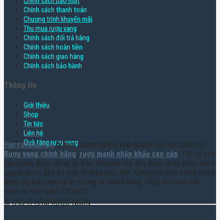
Chính sách bảo mật
Chính sách thanh toán
Chương trình khuyến mãi
Thu mua rượu vang
Chính sách đổi trả hàng
Chính sách hoàn tiền
Chính sách giao hàng
Chính sách bảo hành
Thông tin
Giới thiệu
Shop
Tin tức
Liên hệ
Quà tặng rượu vang
Hamruoungon.vn
là một doanh nghiệp kinh doanh các sản phẩm về
Rượu vang chính hãng
,
rượu mạnh nhập khẩu cao cấp
. Tất cả các
sản phẩm được đăng tải trên Website này đều được nhập khẩu chính
ngạch và có đầy đủ giấy tờ theo luật định. Chúng tôi luôn mong muốn
được sự lựa chọn và tin tưởng từ khách hàng, cũng như cam kết
phục vụ một cách tốt nhất!
© [2024] HẦM RƯỢU NGON