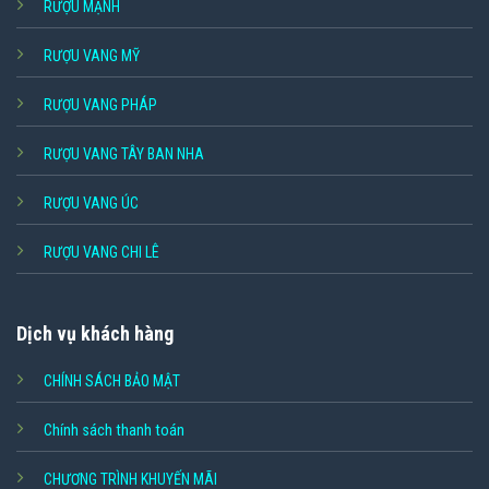
RƯỢU MẠNH
RƯỢU VANG MỸ
RƯỢU VANG PHÁP
RƯỢU VANG TÂY BAN NHA
RƯỢU VANG ÚC
RƯỢU VANG CHI LÊ
Dịch vụ khách hàng
CHÍNH SÁCH BẢO MẬT
Chính sách thanh toán
CHƯƠNG TRÌNH KHUYẾN MÃI