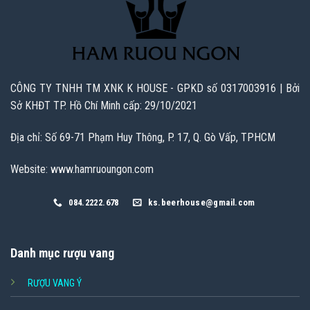
CÔNG TY TNHH TM XNK K HOUSE - GPKD số 0317003916 | Bởi
Sở KHĐT TP. Hồ Chí Minh cấp: 29/10/2021
Địa chỉ: Số 69-71 Phạm Huy Thông, P. 17, Q. Gò Vấp, TPHCM
Website: www.hamruoungon.com
084.2222.678
ks.beerhouse@gmail.com
Danh mục rượu vang
RƯỢU VANG Ý