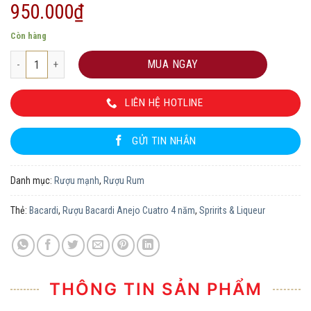
950.000
₫
Còn hàng
Rượu Bacardi Anejo Cuatro 4 năm số lượng
MUA NGAY
LIÊN HỆ HOTLINE
GỬI TIN NHẮN
Danh mục:
Rượu mạnh
,
Rượu Rum
Thẻ:
Bacardi
,
Rượu Bacardi Anejo Cuatro 4 năm
,
Spririts & Liqueur
THÔNG TIN SẢN PHẨM