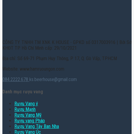
CÔNG TY TNHH TM XNK K HOUSE - GPKD số 0317003916 | Bởi Sở
KHĐT TP. Hồ Chí Minh cấp: 29/10/2021
Địa chỉ: Số 69-71 Phạm Huy Thông, P. 17, Q. Gò Vấp, TPHCM
Website: www.hamruoungon.com
084.2222.678
ks.beerhouse@gmail.com
Danh mục rượu vang
Rượu Vang ý
Rượu Mạnh
Rượu Vang Mỹ
Rượu vang Pháp
Rượu Vang Tây Ban Nha
Rượu Vang Úc