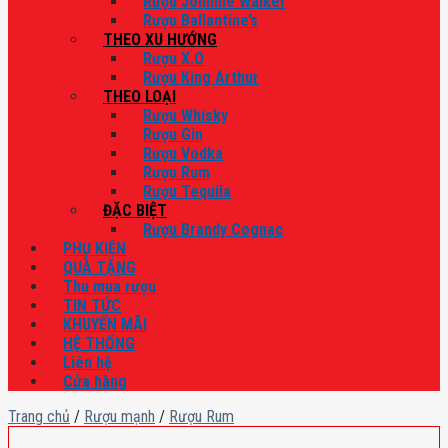
Rượu Johnnie Walker
Rượu Ballantine’s
THEO XU HƯỚNG
Rượu X.O
Rượu King Arthur
THEO LOẠI
Rượu Whisky
Rượu Gin
Rượu Vodka
Rượu Rum
Rượu Tequila
ĐẶC BIỆT
Rượu Brandy Cognac
PHỤ KIỆN
QUÀ TẶNG
Thu mua rượu
TIN TỨC
KHUYẾN MÃI
HỆ THỐNG
Liên hệ
Cửa hàng
Trang chủ
/
Rượu mạnh
/
Rượu Rum