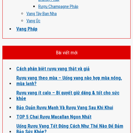
Rượu Champagne Pháp
Vang Tây Ban Nha
Vang Úc
Vang Pháp
Bài viết mới
Cách phân biệt rượu vang thật và giả
Rượu vang theo mùa – Uống vang nào hợp mùa nóng,
mùa lạnh?
Rượu vang ít calo – Bí quyết giữ dáng & tốt cho sức
khỏe
Bảo Quản Rượu Mạnh Và Rượu Vang Sau Khi Khui
TOP 5 Chai Rượu Macallan Ngon Nhất
Uống Rượu Vang Tết Đúng Cách Như Thế Nào Để Đảm
Bảo Sức Khỏe?