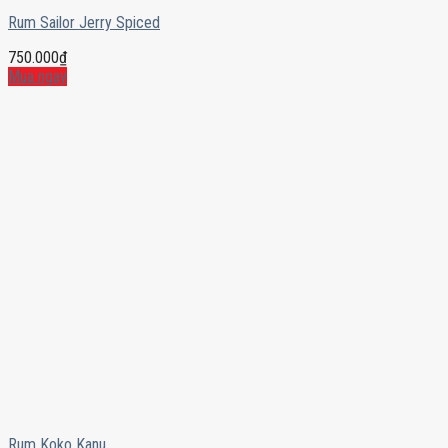
Rum Sailor Jerry Spiced
750.000
₫
Mua ngay
Rum Koko Kanu