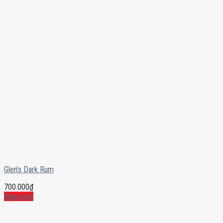
Glen’s Dark Rum
700.000
₫
Mua ngay