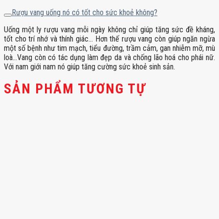
Rượu vang uống nó có tốt cho sức khoẻ không?
Uống một ly rượu vang mỗi ngày không chỉ giúp tăng sức đề kháng,
tốt cho trí nhớ và thính giác… Hơn thế rượu vang còn giúp ngăn ngừa
một số bệnh như tim mạch, tiểu đường, trầm cảm, gan nhiễm mỡ, mù
loà…Vang còn có tác dụng làm đẹp da và chống lão hoá cho phái nữ.
Với nam giới nam nó giúp tăng cường sức khoẻ sinh sản.
SẢN PHẨM TƯƠNG TỰ