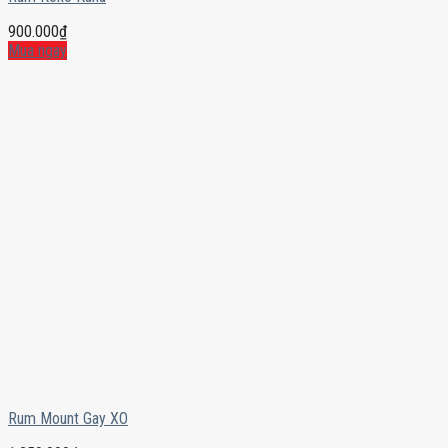
900.000
₫
Mua ngay
Rum Mount Gay XO