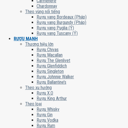
Carmenere
Chardonnay
Theo vùng nổi tiếng
Rượu vang Bordeaux (Pháp)
Rượu vang Burgundy (Pháp)
Rượu vang Puglia (Ý)
Rượu vang Tuscany (Ý)
RƯỢU MẠNH
Thương hiệu lớn
Rượu Chivas
Rượu Macallan
Rượu The Glenlivet
Rượu Glenfiddich
Rượu Singleton
Rượu Johnnie Walker
Rượu Ballantine’s
Theo xu hướng
Rượu X.O
Rượu King Arthur
Theo loại
Rượu Whisky
Rượu Gin
Rượu Vodka
Rượu Rum