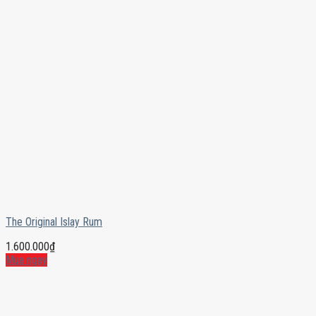
The Original Islay Rum
1.600.000
₫
Mua ngay