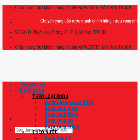
Skip
Chào mừng Quý khách hàng đã đến với WEBSITE HẦM RƯỢU NGON
to
content
Chuyên cung cấp rượu mạnh chính hãng, rượu vang nhập khẩu ca
Số 69 -71 Phạm Huy Thông, P. 17, Q. Gò Vấp, TPHCM
Chào mừng Quý khách hàng đã đến với WEBSITE HẦM RƯỢU NGON
TRANG CHỦ
RƯỢU VANG
THEO LOẠI RƯỢU
Rượu Champagne Pháp
Rượu vang ngọt
Rượu vang hồng
Rượu vang đỏ
Rượu vang trắng
Tìm
THEO NƯỚC
kiếm:
Rượu Vang Ý