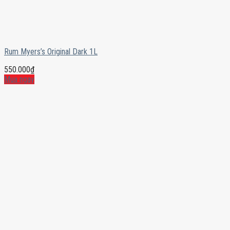
Rum Myers’s Original Dark 1L
550.000
₫
Mua ngay