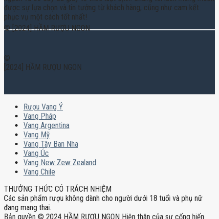
được sự lựa chọn và tin tưởng từ khách hàng, cũng như cam kết
phục vụ một cách tốt nhất!
© [2024] HẦM RƯỢU NGON
©
[2024] HẦM RƯỢU NGON
Rượu Vang Ý
Vang Pháp
Vang Argentina
Vang Mỹ
Vang Tây Ban Nha
Vang Úc
Vang New Zew Zealand
Vang Chile
THƯỞNG THỨC CÓ TRÁCH NHIỆM
Các sản phẩm rượu không dành cho người dưới 18 tuổi và phụ nữ
đang mang thai.
Bản quyền © 2024 HẦM RƯỢU NGON Hiện thân của sự cống hiến