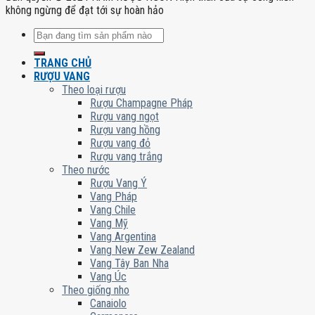
không ngừng để đạt tới sự hoàn hảo
Tìm
kiếm:
TRANG CHỦ
RƯỢU VANG
Theo loại rượu
Rượu Champagne Pháp
Rượu vang ngọt
Rượu vang hồng
Rượu vang đỏ
Rượu vang trắng
Theo nước
Rượu Vang Ý
Vang Pháp
Vang Chile
Vang Mỹ
Vang Argentina
Vang New Zew Zealand
Vang Tây Ban Nha
Vang Úc
Theo giống nho
Canaiolo