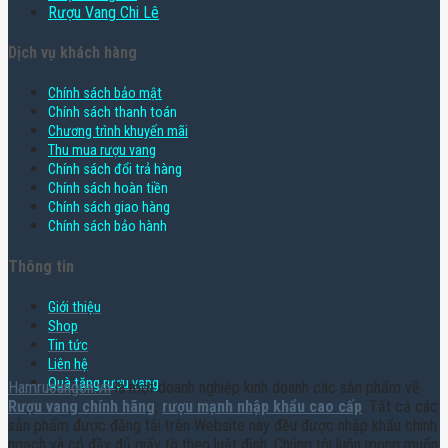
Rượu Vang Chi Lê
Dịch vụ khách hàng
Chính sách bảo mật
Chính sách thanh toán
Chương trình khuyến mãi
Thu mua rượu vang
Chính sách đổi trả hàng
Chính sách hoàn tiền
Chính sách giao hàng
Chính sách bảo hành
Thông tin
Giới thiệu
Shop
Tin tức
Liên hệ
Quà tặng rượu vang
Hamruoungon.vn
là một doanh nghiệp kinh doanh các sản phẩm về
Rượu vang chính hãng
,
rượu mạnh nhập khẩu cao cấp
. Tất cả các
sản phẩm được đăng tải trên Website này đều được nhập khẩu chính
ngạch và có đầy đủ giấy tờ theo luật định. Chúng tôi luôn mong muốn