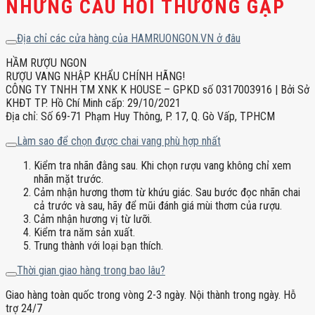
NHỮNG CÂU HỎI THƯỜNG GẶP
Địa chỉ các cửa hàng của HAMRUONGON.VN ở đâu
HẦM RƯỢU NGON
RƯỢU VANG NHẬP KHẨU CHÍNH HÃNG!
CÔNG TY TNHH TM XNK K HOUSE – GPKD số 0317003916 | Bởi Sở
KHĐT TP. Hồ Chí Minh cấp: 29/10/2021
Địa chỉ: Số 69-71 Phạm Huy Thông, P. 17, Q. Gò Vấp, TPHCM
Làm sao để chọn được chai vang phù hợp nhất
Kiểm tra nhãn đằng sau. Khi chọn rượu vang không chỉ xem
nhãn mặt trước.
Cảm nhận hương thơm từ khứu giác. Sau bước đọc nhãn chai
cả trước và sau, hãy để mũi đánh giá mùi thơm của rượu.
Cảm nhận hương vị từ lưỡi.
Kiểm tra năm sản xuất.
Trung thành với loại bạn thích.
Thời gian giao hàng trong bao lâu?
Giao hàng toàn quốc trong vòng 2-3 ngày. Nội thành trong ngày. Hỗ
trợ 24/7