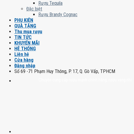
Rượu Tequila
Đặc biệt
Rượu Brandy Cognac
PHỤ KIỆN
QUÀ TẶNG
Thu mua rượu
TIN TỨC
KHUYẾN MÃI
HỆ THỐNG
Liên hệ
Cửa hàng
Đăng nhập
Số 69 -71 Phạm Huy Thông, P. 17, Q. Gò Vấp, TPHCM
Chuyên cung cấp rượu mạnh chính hãng, rượu vang nhập khẩu ca