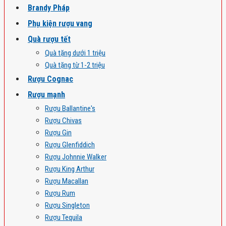
Brandy Pháp
Phụ kiện rượu vang
Quà rượu tết
Quà tặng dưới 1 triệu
Quà tặng từ 1-2 triệu
Rượu Cognac
Rượu mạnh
Rượu Ballantine's
Rượu Chivas
Rượu Gin
Rượu Glenfiddich
Rượu Johnnie Walker
Rượu King Arthur
Rượu Macallan
Rượu Rum
Rượu Singleton
Rượu Tequila