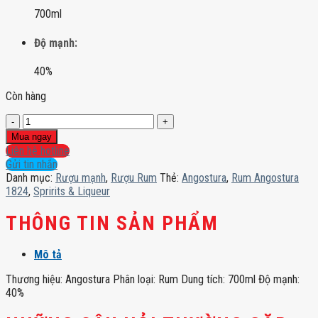
700ml
Độ mạnh:
40%
Còn hàng
Rum
Angostura
Mua ngay
1824
Liên hệ hotline
số
Gửi tin nhắn
lượng
Danh mục:
Rượu mạnh
,
Rượu Rum
Thẻ:
Angostura
,
Rum Angostura
1824
,
Spririts & Liqueur
THÔNG TIN SẢN PHẨM
Mô tả
Thương hiệu: Angostura Phân loại: Rum Dung tích: 700ml Độ mạnh:
40%