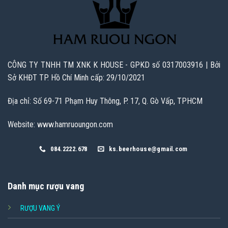
CÔNG TY TNHH TM XNK K HOUSE - GPKD số 0317003916 | Bởi
Sở KHĐT TP. Hồ Chí Minh cấp: 29/10/2021
Địa chỉ: Số 69-71 Phạm Huy Thông, P. 17, Q. Gò Vấp, TPHCM
Website: www.hamruoungon.com
084.2222.678
ks.beerhouse@gmail.com
Danh mục rượu vang
RƯỢU VANG Ý