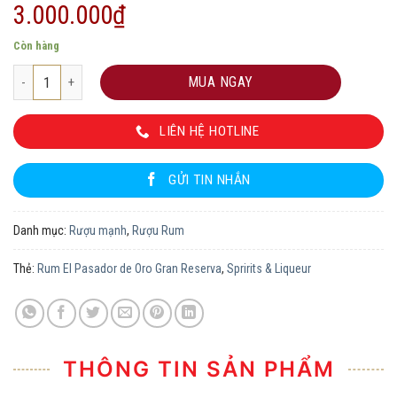
3.000.000
₫
Còn hàng
Rum El Pasador de Oro Gran Reserva số lượng
MUA NGAY
LIÊN HỆ HOTLINE
GỬI TIN NHẮN
Danh mục:
Rượu mạnh
,
Rượu Rum
Thẻ:
Rum El Pasador de Oro Gran Reserva
,
Spririts & Liqueur
THÔNG TIN SẢN PHẨM