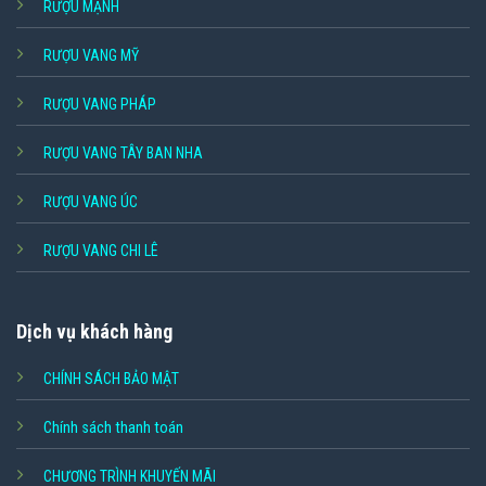
RƯỢU MẠNH
RƯỢU VANG MỸ
RƯỢU VANG PHÁP
RƯỢU VANG TÂY BAN NHA
RƯỢU VANG ÚC
RƯỢU VANG CHI LÊ
Dịch vụ khách hàng
CHÍNH SÁCH BẢO MẬT
Chính sách thanh toán
CHƯƠNG TRÌNH KHUYẾN MÃI