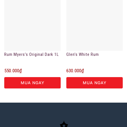
Rum Myers’s Original Dark 1L
Glen’s White Rum
550.000
₫
630.000
₫
MUA NGAY
MUA NGAY