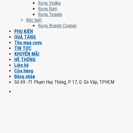
Rượu Vodka
Rượu Rum
Rượu Tequila
Đặc biệt
Rượu Brandy Cognac
PHỤ KIỆN
QUÀ TẶNG
Thu mua rượu
TIN TỨC
KHUYẾN MÃI
HỆ THỐNG
Liên hệ
Cửa hàng
Đăng nhập
Số 69 -71 Phạm Huy Thông, P. 17, Q. Gò Vấp, TPHCM
Chuyên cung cấp rượu mạnh chính hãng, rượu vang nhập khẩu c