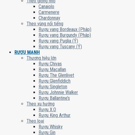
Theo giống nho
Canaiolo
Carmenere
Chardonnay
Theo vùng nổi tiếng
Rượu vang Bordeaux (Pháp)
Rượu vang Burgundy (Pháp)
Rượu vang Puglia (Ý)
Rượu vang Tuscany (Ý)
RƯỢU MẠNH
Thương hiệu lớn
Rượu Chivas
Rượu Macallan
Rượu The Glenlivet
Rượu Glenfiddich
Rượu Singleton
Rượu Johnnie Walker
Rượu Ballantine’s
Theo xu hướng
Rượu X.O
Rượu King Arthur
Theo loại
Rượu Whisky
Rượu Gin