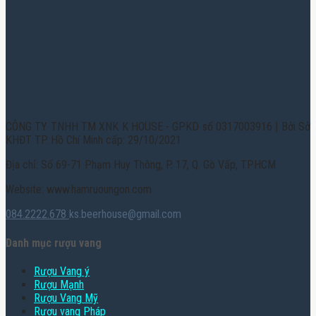
CÔNG TY TNHH TM XNK K HOUSE - GPKD số 0317003916 | Bởi Sở
KHĐT TP. Hồ Chí Minh cấp: 29/10/2021
Địa chỉ: Số 69-71 Phạm Huy Thông, P. 17, Q. Gò Vấp, TPHCM
Website: www.hamruoungon.com
084.2222.678
ks.beerhouse@gmail.com
Danh mục rượu vang
Rượu Vang ý
Rượu Mạnh
Rượu Vang Mỹ
Rượu vang Pháp