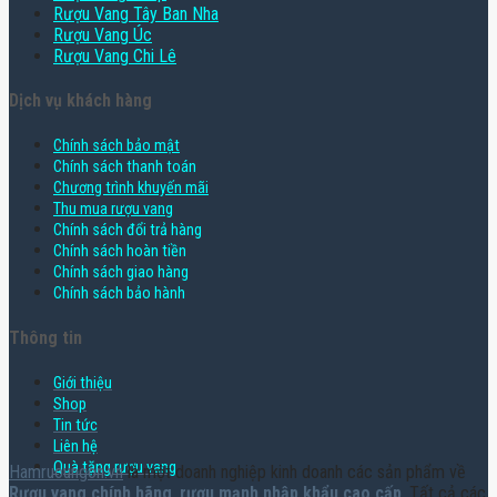
Rượu Vang Tây Ban Nha
Rượu Vang Úc
Rượu Vang Chi Lê
Dịch vụ khách hàng
Chính sách bảo mật
Chính sách thanh toán
Chương trình khuyến mãi
Thu mua rượu vang
Chính sách đổi trả hàng
Chính sách hoàn tiền
Chính sách giao hàng
Chính sách bảo hành
Thông tin
Giới thiệu
Shop
Tin tức
Liên hệ
Quà tặng rượu vang
Hamruoungon.vn
là một doanh nghiệp kinh doanh các sản phẩm về
Rượu vang chính hãng
,
rượu mạnh nhập khẩu cao cấp
. Tất cả các