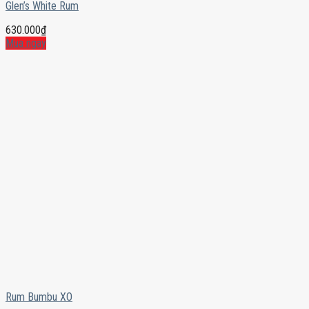
Glen’s White Rum
630.000
₫
Mua ngay
Rum Bumbu XO