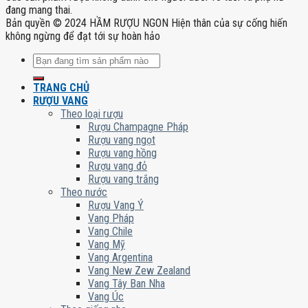
đang mang thai.
Bản quyền © 2024 HẦM RƯỢU NGON Hiện thân của sự cống hiến
không ngừng để đạt tới sự hoàn hảo
Tìm
kiếm:
TRANG CHỦ
RƯỢU VANG
Theo loại rượu
Rượu Champagne Pháp
Rượu vang ngọt
Rượu vang hồng
Rượu vang đỏ
Rượu vang trắng
Theo nước
Rượu Vang Ý
Vang Pháp
Vang Chile
Vang Mỹ
Vang Argentina
Vang New Zew Zealand
Vang Tây Ban Nha
Vang Úc