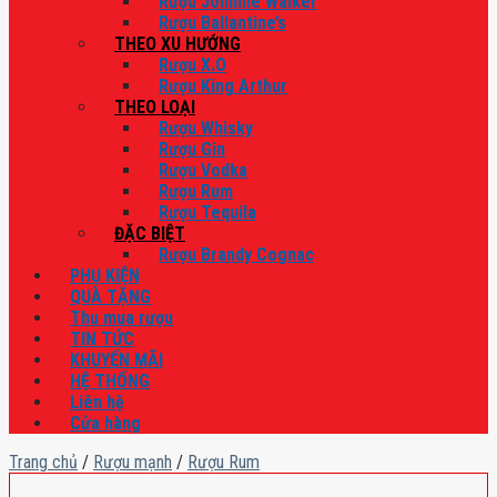
Rượu Johnnie Walker
Rượu Ballantine’s
THEO XU HƯỚNG
Rượu X.O
Rượu King Arthur
THEO LOẠI
Rượu Whisky
Rượu Gin
Rượu Vodka
Rượu Rum
Rượu Tequila
ĐẶC BIỆT
Rượu Brandy Cognac
PHỤ KIỆN
QUÀ TẶNG
Thu mua rượu
TIN TỨC
KHUYẾN MÃI
HỆ THỐNG
Liên hệ
Cửa hàng
Trang chủ
/
Rượu mạnh
/
Rượu Rum