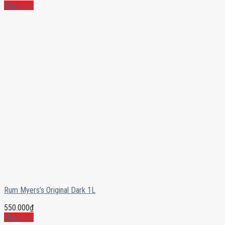
Mua ngay
Rum Myers’s Original Dark 1L
550.000
₫
Mua ngay