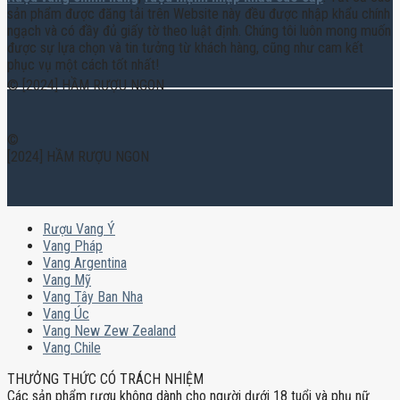
sản phẩm được đăng tải trên Website này đều được nhập khẩu chính
ngạch và có đầy đủ giấy tờ theo luật định. Chúng tôi luôn mong muốn
được sự lựa chọn và tin tưởng từ khách hàng, cũng như cam kết
phục vụ một cách tốt nhất!
© [2024] HẦM RƯỢU NGON
©
[2024] HẦM RƯỢU NGON
Rượu Vang Ý
Vang Pháp
Vang Argentina
Vang Mỹ
Vang Tây Ban Nha
Vang Úc
Vang New Zew Zealand
Vang Chile
THƯỞNG THỨC CÓ TRÁCH NHIỆM
Các sản phẩm rượu không dành cho người dưới 18 tuổi và phụ nữ