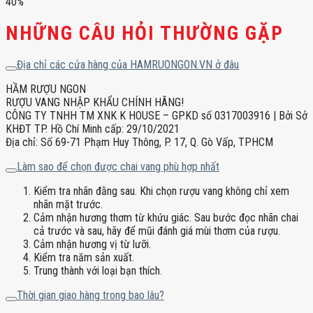
40%
NHỮNG CÂU HỎI THƯỜNG GẶP
Địa chỉ các cửa hàng của HAMRUONGON.VN ở đâu
HẦM RƯỢU NGON
RƯỢU VANG NHẬP KHẨU CHÍNH HÃNG!
CÔNG TY TNHH TM XNK K HOUSE – GPKD số 0317003916 | Bởi Sở
KHĐT TP. Hồ Chí Minh cấp: 29/10/2021
Địa chỉ: Số 69-71 Phạm Huy Thông, P. 17, Q. Gò Vấp, TPHCM
Làm sao để chọn được chai vang phù hợp nhất
Kiểm tra nhãn đằng sau. Khi chọn rượu vang không chỉ xem
nhãn mặt trước.
Cảm nhận hương thơm từ khứu giác. Sau bước đọc nhãn chai
cả trước và sau, hãy để mũi đánh giá mùi thơm của rượu.
Cảm nhận hương vị từ lưỡi.
Kiểm tra năm sản xuất.
Trung thành với loại bạn thích.
Thời gian giao hàng trong bao lâu?