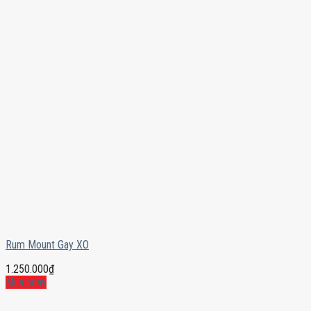
Rum Mount Gay XO
1.250.000
₫
Mua ngay