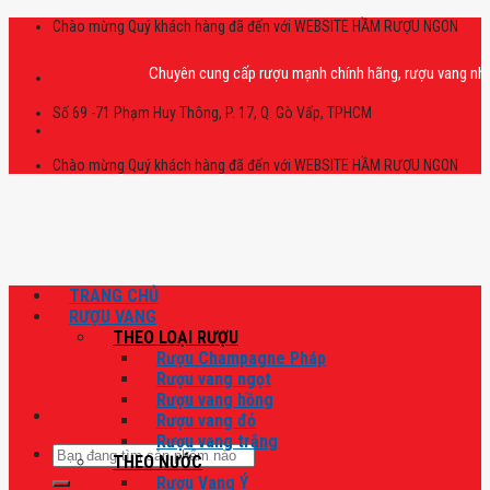
Skip
Chào mừng Quý khách hàng đã đến với WEBSITE HẦM RƯỢU NGON
to
content
Chuyên cung cấp rượu mạnh chính hãng, rượu vang nhập khẩu c
Số 69 -71 Phạm Huy Thông, P. 17, Q. Gò Vấp, TPHCM
Chào mừng Quý khách hàng đã đến với WEBSITE HẦM RƯỢU NGON
TRANG CHỦ
RƯỢU VANG
THEO LOẠI RƯỢU
Rượu Champagne Pháp
Rượu vang ngọt
Rượu vang hồng
Rượu vang đỏ
Rượu vang trắng
Tìm
THEO NƯỚC
kiếm:
Rượu Vang Ý