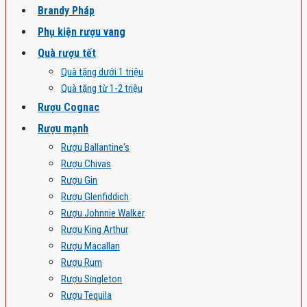
Brandy Pháp
Phụ kiện rượu vang
Quà rượu tết
Quà tặng dưới 1 triệu
Quà tặng từ 1-2 triệu
Rượu Cognac
Rượu mạnh
Rượu Ballantine's
Rượu Chivas
Rượu Gin
Rượu Glenfiddich
Rượu Johnnie Walker
Rượu King Arthur
Rượu Macallan
Rượu Rum
Rượu Singleton
Rượu Tequila