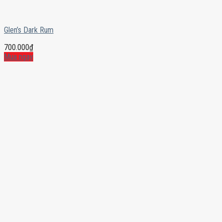
Glen’s Dark Rum
700.000
₫
Mua ngay