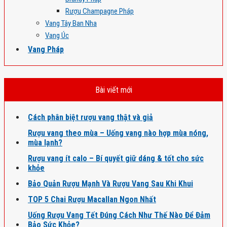
Rượu Champagne Pháp
Vang Tây Ban Nha
Vang Úc
Vang Pháp
Bài viết mới
Cách phân biệt rượu vang thật và giả
Rượu vang theo mùa – Uống vang nào hợp mùa nóng,
mùa lạnh?
Rượu vang ít calo – Bí quyết giữ dáng & tốt cho sức
khỏe
Bảo Quản Rượu Mạnh Và Rượu Vang Sau Khi Khui
TOP 5 Chai Rượu Macallan Ngon Nhất
Uống Rượu Vang Tết Đúng Cách Như Thế Nào Để Đảm
Bảo Sức Khỏe?