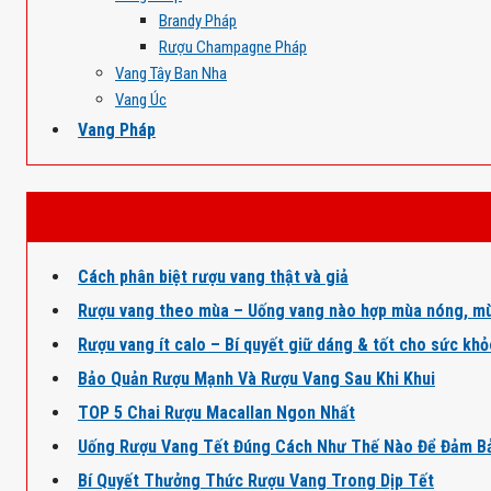
Brandy Pháp
Rượu Champagne Pháp
Vang Tây Ban Nha
Vang Úc
Vang Pháp
Cách phân biệt rượu vang thật và giả
Rượu vang theo mùa – Uống vang nào hợp mùa nóng, mù
Rượu vang ít calo – Bí quyết giữ dáng & tốt cho sức kh
Bảo Quản Rượu Mạnh Và Rượu Vang Sau Khi Khui
TOP 5 Chai Rượu Macallan Ngon Nhất
Uống Rượu Vang Tết Đúng Cách Như Thế Nào Để Đảm B
Bí Quyết Thưởng Thức Rượu Vang Trong Dịp Tết