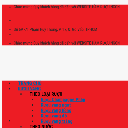
Skip
Chào mừng Quý khách hàng đã đến với WEBSITE HẦM RƯỢU NGON
to
content
Số 69 -71 Phạm Huy Thông, P. 17, Q. Gò Vấp, TPHCM
Chào mừng Quý khách hàng đã đến với WEBSITE HẦM RƯỢU NGON
TRANG CHỦ
RƯỢU VANG
THEO LOẠI RƯỢU
Rượu Champagne Pháp
Rượu vang ngọt
Rượu vang hồng
Rượu vang đỏ
Rượu vang trắng
THEO NƯỚC