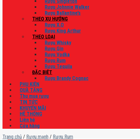
Rượu Singleton
Rượu Johnnie Walker
Rượu Ballantine’s
THEO XU HƯỚNG
Rượu X.O
Rượu King Arthur
THEO LOẠI
Rượu Whisky
Rượu Gin
Rượu Vodka
Rượu Rum
Rượu Tequila
ĐẶC BIỆT
Rượu Brandy Cognac
PHỤ KIỆN
QUÀ TẶNG
Thu mua rượu
TIN TỨC
KHUYẾN MÃI
HỆ THỐNG
Liên hệ
Cửa hàng
Trang chủ
/
Rượu mạnh
/
Rượu Rum