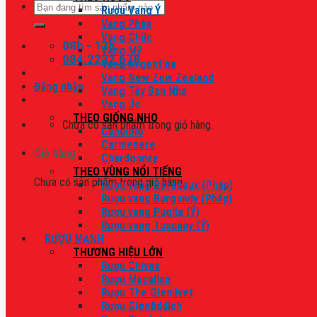
Tìm
Rượu Vang Ý
kiếm:
Vang Pháp
Vang Chile
08h - 17h
Vang Mỹ
084.2222.678
Vang Argentina
Vang New Zew Zealand
Đăng nhập
Vang Tây Ban Nha
Vang Úc
THEO GIỐNG NHO
Chưa có sản phẩm trong giỏ hàng.
Canaiolo
Carmenere
Giỏ hàng
Chardonnay
THEO VÙNG NỔI TIẾNG
Chưa có sản phẩm trong giỏ hàng.
Rượu vang Bordeaux (Pháp)
Rượu vang Burgundy (Pháp)
Rượu vang Puglia (Ý)
Rượu vang Tuscany (Ý)
RƯỢU MẠNH
THƯƠNG HIỆU LỚN
Rượu Chivas
Rượu Macallan
Rượu The Glenlivet
Rượu Glenfiddich