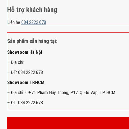
Hỗ trợ khách hàng
Liên hệ
084.2222.678
Sản phẩm sẵn hàng tại:
Showroom Hà Nội
– Địa chỉ:
– ĐT: 084.2222.678
Showroom TP.HCM
– Địa chỉ: 69-71 Phạm Huy Thông, P.17, Q. Gò Vấp, TP HCM
– ĐT: 084.2222.678