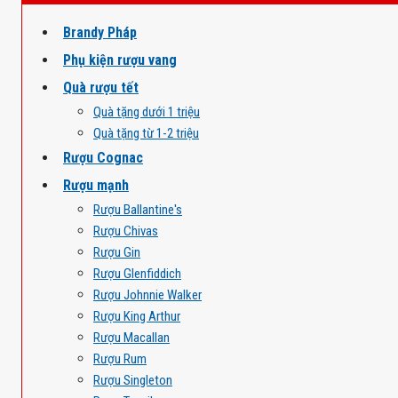
Brandy Pháp
Phụ kiện rượu vang
Quà rượu tết
Quà tặng dưới 1 triệu
Quà tặng từ 1-2 triệu
Rượu Cognac
Rượu mạnh
Rượu Ballantine's
Rượu Chivas
Rượu Gin
Rượu Glenfiddich
Rượu Johnnie Walker
Rượu King Arthur
Rượu Macallan
Rượu Rum
Rượu Singleton