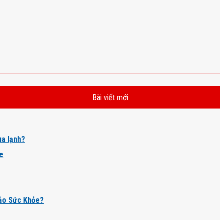
Bài viết mới
a lạnh?
ỏe
ảo Sức Khỏe?