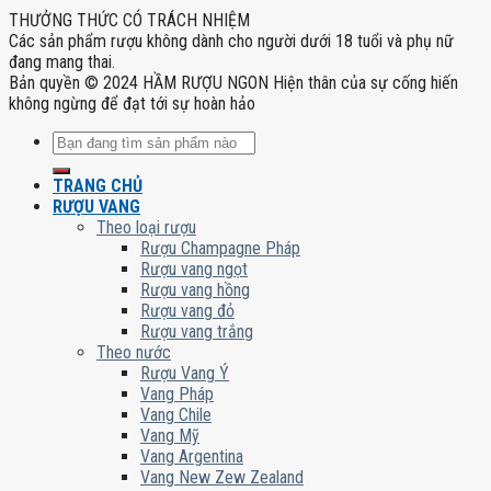
THƯỞNG THỨC CÓ TRÁCH NHIỆM
Các sản phẩm rượu không dành cho người dưới 18 tuổi và phụ nữ
đang mang thai.
Bản quyền © 2024 HẦM RƯỢU NGON Hiện thân của sự cống hiến
không ngừng để đạt tới sự hoàn hảo
Tìm
kiếm:
TRANG CHỦ
RƯỢU VANG
Theo loại rượu
Rượu Champagne Pháp
Rượu vang ngọt
Rượu vang hồng
Rượu vang đỏ
Rượu vang trắng
Theo nước
Rượu Vang Ý
Vang Pháp
Vang Chile
Vang Mỹ
Vang Argentina
Vang New Zew Zealand