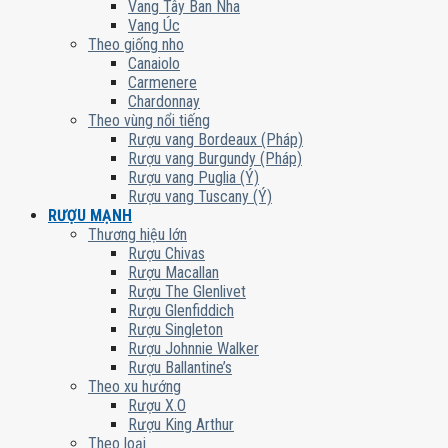
Vang Tây Ban Nha
Vang Úc
Theo giống nho
Canaiolo
Carmenere
Chardonnay
Theo vùng nổi tiếng
Rượu vang Bordeaux (Pháp)
Rượu vang Burgundy (Pháp)
Rượu vang Puglia (Ý)
Rượu vang Tuscany (Ý)
RƯỢU MẠNH
Thương hiệu lớn
Rượu Chivas
Rượu Macallan
Rượu The Glenlivet
Rượu Glenfiddich
Rượu Singleton
Rượu Johnnie Walker
Rượu Ballantine’s
Theo xu hướng
Rượu X.O
Rượu King Arthur
Theo loại