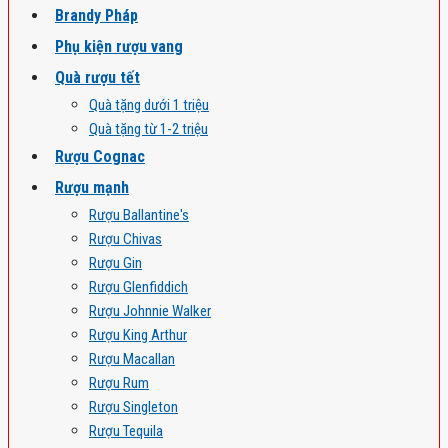
Brandy Pháp
Phụ kiện rượu vang
Quà rượu tết
Quà tặng dưới 1 triệu
Quà tặng từ 1-2 triệu
Rượu Cognac
Rượu mạnh
Rượu Ballantine's
Rượu Chivas
Rượu Gin
Rượu Glenfiddich
Rượu Johnnie Walker
Rượu King Arthur
Rượu Macallan
Rượu Rum
Rượu Singleton
Rượu Tequila