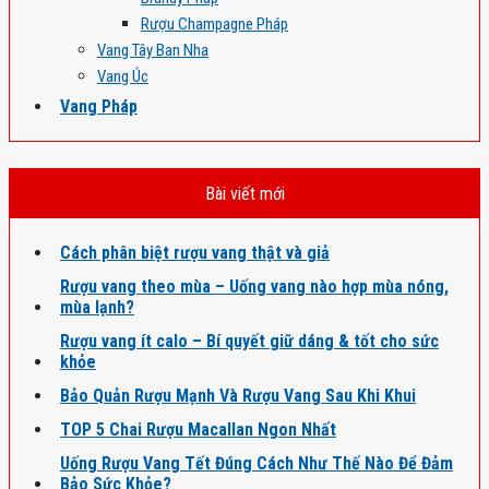
Rượu Champagne Pháp
Vang Tây Ban Nha
Vang Úc
Vang Pháp
Bài viết mới
Cách phân biệt rượu vang thật và giả
Rượu vang theo mùa – Uống vang nào hợp mùa nóng,
mùa lạnh?
Rượu vang ít calo – Bí quyết giữ dáng & tốt cho sức
khỏe
Bảo Quản Rượu Mạnh Và Rượu Vang Sau Khi Khui
TOP 5 Chai Rượu Macallan Ngon Nhất
Uống Rượu Vang Tết Đúng Cách Như Thế Nào Để Đảm
Bảo Sức Khỏe?