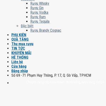
Rượu Whisky
Rượu Gin
Rượu Vodka
Rượu Rum
Rượu Tequila
Đặc biệt
Rượu Brandy Cognac
PHỤ KIỆN
QUÀ TẶNG
Thu mua rượu
TIN TỨC
KHUYẾN MÃI
HỆ THỐNG
Liên hệ
Cửa hàng
Đăng nhập
Số 69 -71 Phạm Huy Thông, P. 17, Q. Gò Vấp, TPHCM
Chuyên cung cấp rượu mạnh chính hãng, rượu vang nhập khẩu cao c