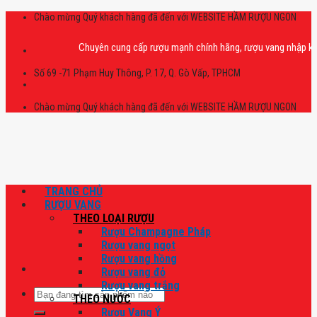
Skip
Chào mừng Quý khách hàng đã đến với WEBSITE HẦM RƯỢU NGON
to
content
Chuyên cung cấp rượu mạnh chính hãng, rượu vang nhập khẩu cao c
Số 69 -71 Phạm Huy Thông, P. 17, Q. Gò Vấp, TPHCM
Chào mừng Quý khách hàng đã đến với WEBSITE HẦM RƯỢU NGON
TRANG CHỦ
RƯỢU VANG
THEO LOẠI RƯỢU
Rượu Champagne Pháp
Rượu vang ngọt
Rượu vang hồng
Rượu vang đỏ
Rượu vang trắng
Tìm
THEO NƯỚC
kiếm:
Rượu Vang Ý