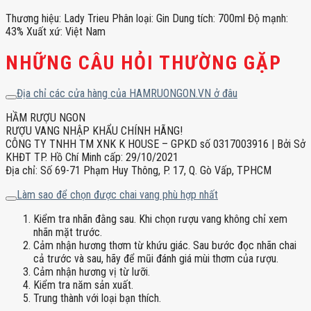
Thương hiệu: Lady Trieu Phân loại: Gin Dung tích: 700ml Độ mạnh:
43% Xuất xứ: Việt Nam
NHỮNG CÂU HỎI THƯỜNG GẶP
Địa chỉ các cửa hàng của HAMRUONGON.VN ở đâu
HẦM RƯỢU NGON
RƯỢU VANG NHẬP KHẨU CHÍNH HÃNG!
CÔNG TY TNHH TM XNK K HOUSE – GPKD số 0317003916 | Bởi Sở
KHĐT TP. Hồ Chí Minh cấp: 29/10/2021
Địa chỉ: Số 69-71 Phạm Huy Thông, P. 17, Q. Gò Vấp, TPHCM
Làm sao để chọn được chai vang phù hợp nhất
Kiểm tra nhãn đằng sau. Khi chọn rượu vang không chỉ xem
nhãn mặt trước.
Cảm nhận hương thơm từ khứu giác. Sau bước đọc nhãn chai
cả trước và sau, hãy để mũi đánh giá mùi thơm của rượu.
Cảm nhận hương vị từ lưỡi.
Kiểm tra năm sản xuất.
Trung thành với loại bạn thích.