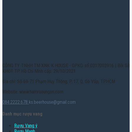
CÔNG TY TNHH TM XNK K HOUSE - GPKD số 0317003916 | Bởi Sở
KHĐT TP. Hồ Chí Minh cấp: 29/10/2021
Địa chỉ: Số 69-71 Phạm Huy Thông, P. 17, Q. Gò Vấp, TPHCM
Website: www.hamruoungon.com
084.2222.678
ks.beerhouse@gmail.com
Danh mục rượu vang
Rượu Vang ý
Rượu Mạnh