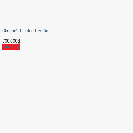
Christie’s London Dry Gin
700.000
₫
Mua ngay