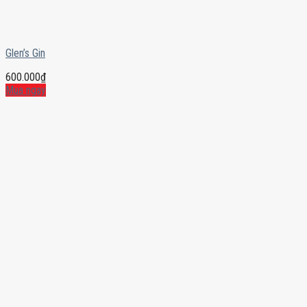
Glen’s Gin
600.000
₫
Mua ngay