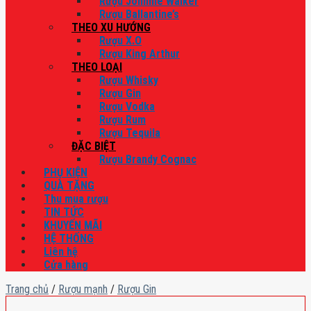
Rượu Johnnie Walker
Rượu Ballantine’s
THEO XU HƯỚNG
Rượu X.O
Rượu King Arthur
THEO LOẠI
Rượu Whisky
Rượu Gin
Rượu Vodka
Rượu Rum
Rượu Tequila
ĐẶC BIỆT
Rượu Brandy Cognac
PHỤ KIỆN
QUÀ TẶNG
Thu mua rượu
TIN TỨC
KHUYẾN MÃI
HỆ THỐNG
Liên hệ
Cửa hàng
Trang chủ
/
Rượu mạnh
/
Rượu Gin