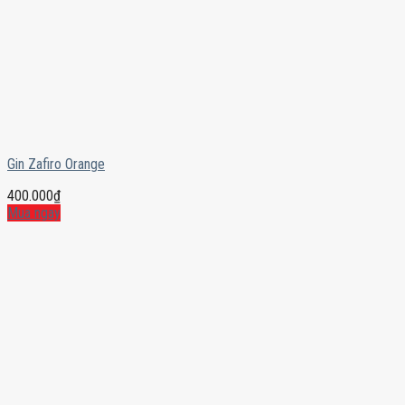
Gin Zafiro Orange
400.000
₫
Mua ngay