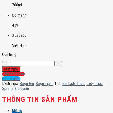
700ml
Độ mạnh:
43%
Xuất xứ:
Việt Nam
Còn hàng
Gin
Lady
Mua ngay
Trieu
Liên hệ hotline
số
Gửi tin nhắn
lượng
Danh mục:
Rượu Gin
,
Rượu mạnh
Thẻ:
Gin Lady Trieu
,
Lady Trieu
,
Spririts & Liqueur
THÔNG TIN SẢN PHẨM
Mô tả