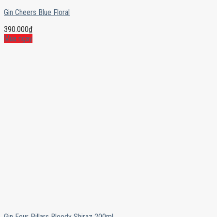
Gin Cheers Blue Floral
390.000
₫
Mua ngay
Gin Four Pillars Bloody Shiraz 200ml