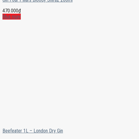
470.000
₫
Mua ngay
Beefeater 1L – London Dry Gin