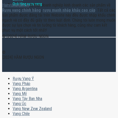
Quà tặng rượu vang
Hamruoungon.vn
là một doanh nghiệp kinh doanh các sản phẩm về
Rượu vang chính hãng
,
rượu mạnh nhập khẩu cao cấp
. Tất cả các
sản phẩm được đăng tải trên Website này đều được nhập khẩu chính
ngạch và có đầy đủ giấy tờ theo luật định. Chúng tôi luôn mong muốn
được sự lựa chọn và tin tưởng từ khách hàng, cũng như cam kết
phục vụ một cách tốt nhất!
© [2024] HẦM RƯỢU NGON
©
[2024] HẦM RƯỢU NGON
Rượu Vang Ý
Vang Pháp
Vang Argentina
Vang Mỹ
Vang Tây Ban Nha
Vang Úc
Vang New Zew Zealand
Vang Chile