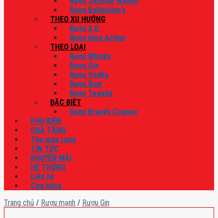
Rượu Johnnie Walker
Rượu Ballantine’s
THEO XU HƯỚNG
Rượu X.O
Rượu King Arthur
THEO LOẠI
Rượu Whisky
Rượu Gin
Rượu Vodka
Rượu Rum
Rượu Tequila
ĐẶC BIỆT
Rượu Brandy Cognac
PHỤ KIỆN
QUÀ TẶNG
Thu mua rượu
TIN TỨC
KHUYẾN MÃI
HỆ THỐNG
Liên hệ
Cửa hàng
Trang chủ
/
Rượu mạnh
/
Rượu Gin