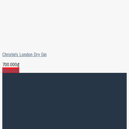
Christie’s London Dry Gin
700.000
₫
Mua ngay