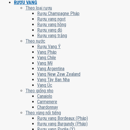
RƯỢU VANG
Theo loại rượu
Rượu Champagne Pháp
Rượu vang ngọt
Rượu vang hồng
Rượu vang đỏ
Rượu vang trắng
Theo nước
Rượu Vang Ý
Vang Pháp
Vang Chile
Vang Mỹ
Vang Argentina
Vang New Zew Zealand
Vang Tây Ban Nha
Vang Úc
Theo giống nho
Canaiolo
Carmenere
Chardonnay
Theo vùng nổi tiếng
Rượu vang Bordeaux (Pháp)
Rượu vang Burgundy (Pháp)
Rượu vang Puglia (Ý)