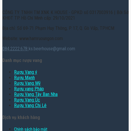
CÔNG TY TNHH TM XNK K HOUSE - GPKD số 0317003916 | Bởi Sở
KHĐT TP. Hồ Chí Minh cấp: 29/10/2021
Địa chỉ: Số 69-71 Phạm Huy Thông, P. 17, Q. Gò Vấp, TPHCM
Website: www.hamruoungon.com
084.2222.678
ks.beerhouse@gmail.com
Danh mục rượu vang
Rượu Vang ý
Rượu Mạnh
Rượu Vang Mỹ
Rượu vang Pháp
Rượu Vang Tây Ban Nha
Rượu Vang Úc
Rượu Vang Chi Lê
Dịch vụ khách hàng
Chính sách bảo mật