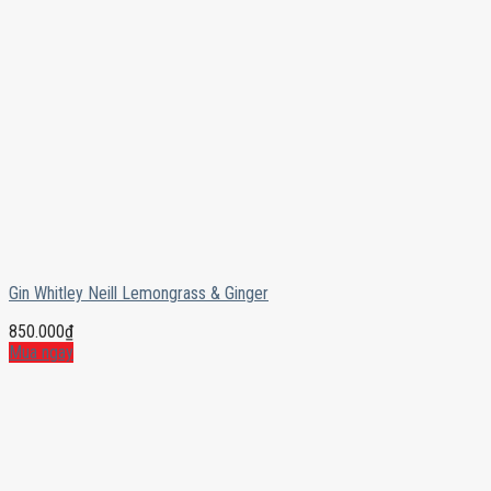
Gin Whitley Neill Lemongrass & Ginger
850.000
₫
Mua ngay