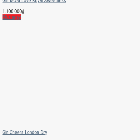
Gin MOM Love Royal Sweetness
1.100.000
₫
Mua ngay
Gin Cheers London Dry