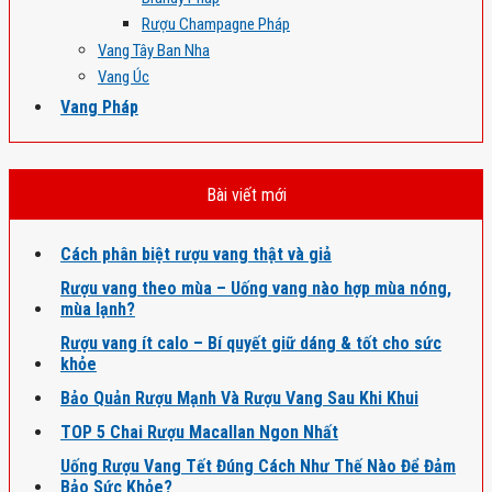
Rượu Champagne Pháp
Vang Tây Ban Nha
Vang Úc
Vang Pháp
Bài viết mới
Cách phân biệt rượu vang thật và giả
Rượu vang theo mùa – Uống vang nào hợp mùa nóng,
mùa lạnh?
Rượu vang ít calo – Bí quyết giữ dáng & tốt cho sức
khỏe
Bảo Quản Rượu Mạnh Và Rượu Vang Sau Khi Khui
TOP 5 Chai Rượu Macallan Ngon Nhất
Uống Rượu Vang Tết Đúng Cách Như Thế Nào Để Đảm
Bảo Sức Khỏe?