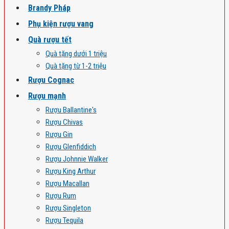
Brandy Pháp
Phụ kiện rượu vang
Quà rượu tết
Quà tặng dưới 1 triệu
Quà tặng từ 1-2 triệu
Rượu Cognac
Rượu mạnh
Rượu Ballantine's
Rượu Chivas
Rượu Gin
Rượu Glenfiddich
Rượu Johnnie Walker
Rượu King Arthur
Rượu Macallan
Rượu Rum
Rượu Singleton
Rượu Tequila