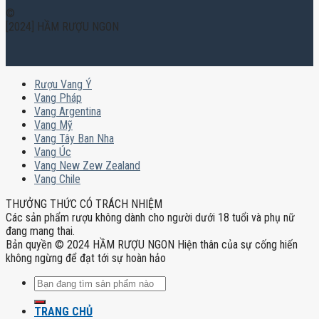
©
[2024] HẦM RƯỢU NGON
Rượu Vang Ý
Vang Pháp
Vang Argentina
Vang Mỹ
Vang Tây Ban Nha
Vang Úc
Vang New Zew Zealand
Vang Chile
THƯỞNG THỨC CÓ TRÁCH NHIỆM
Các sản phẩm rượu không dành cho người dưới 18 tuổi và phụ nữ
đang mang thai.
Bản quyền © 2024 HẦM RƯỢU NGON Hiện thân của sự cống hiến
không ngừng để đạt tới sự hoàn hảo
Tìm
kiếm:
TRANG CHỦ