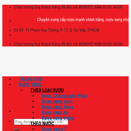
Skip
Chào mừng Quý khách hàng đã đến với WEBSITE HẦM RƯỢU NGON
to
content
Chuyên cung cấp rượu mạnh chính hãng, rượu vang nhập khẩu cao
Số 69 -71 Phạm Huy Thông, P. 17, Q. Gò Vấp, TPHCM
Chào mừng Quý khách hàng đã đến với WEBSITE HẦM RƯỢU NGON
TRANG CHỦ
RƯỢU VANG
THEO LOẠI RƯỢU
Rượu Champagne Pháp
Rượu vang ngọt
Rượu vang hồng
Rượu vang đỏ
Rượu vang trắng
Tìm
THEO NƯỚC
kiếm:
Rượu Vang Ý