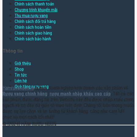
Chính sách thanh toán
Chương trình khuyến mãi
Thu mua rượu vang
Chính sách đổi trả hàng
Chính sách hoàn tiền
Chính sách giao hàng
Chính sách bảo hành
Thông tin
Giới thiệu
Shop
Tin tức
Liên hệ
Quà tặng rượu vang
Hamruoungon.vn
là một doanh nghiệp kinh doanh các sản phẩm về
Rượu vang chính hãng
,
rượu mạnh nhập khẩu cao cấp
. Tất cả các
sản phẩm được đăng tải trên Website này đều được nhập khẩu chính
ngạch và có đầy đủ giấy tờ theo luật định. Chúng tôi luôn mong muốn
được sự lựa chọn và tin tưởng từ khách hàng, cũng như cam kết
phục vụ một cách tốt nhất!
© [2024] HẦM RƯỢU NGON