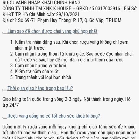
RƯỢU VANG NHẬP KHẨU CHÍNH HÃNG!
CÔNG TY TNHH TM XNK K HOUSE – GPKD số 0317003916 | Bởi Sở
KHĐT TP. Hồ Chí Minh cấp: 29/10/2021
Địa chỉ: Số 69-71 Phạm Huy Thông, P. 17, Q. Gò Vấp, TPHCM
Làm sao để chọn được chai vang phù hợp nhất
Kiểm tra nhãn đằng sau. Khi chọn rượu vang không chỉ xem
nhãn mặt trước.
Cảm nhận hương thơm từ khứu giác. Sau bước đọc nhãn chai
cả trước và sau, hãy để mũi đánh giá mùi thơm của rượu.
Cảm nhận hương vị từ lưỡi.
Kiểm tra năm sản xuất.
Trung thành với loại bạn thích.
Thời gian giao hàng trong bao lâu?
Giao hàng toàn quốc trong vòng 2-3 ngày. Nội thành trong ngày. Hỗ
trợ 24/7
Rượu vang uống nó có tốt cho sức khoẻ không?
Uống một ly rượu vang mỗi ngày không chỉ giúp tăng sức đề kháng,
tốt cho trí nhớ và thính giác… Hơn thế rượu vang còn giúp ngăn ngừa
một số bệnh như tim mạch, tiểu đường, trầm cảm, gan nhiễm mỡ, mù