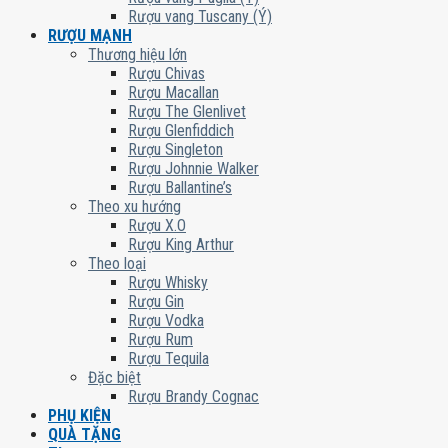
Rượu vang Tuscany (Ý)
RƯỢU MẠNH
Thương hiệu lớn
Rượu Chivas
Rượu Macallan
Rượu The Glenlivet
Rượu Glenfiddich
Rượu Singleton
Rượu Johnnie Walker
Rượu Ballantine’s
Theo xu hướng
Rượu X.O
Rượu King Arthur
Theo loại
Rượu Whisky
Rượu Gin
Rượu Vodka
Rượu Rum
Rượu Tequila
Đặc biệt
Rượu Brandy Cognac
PHỤ KIỆN
QUÀ TẶNG