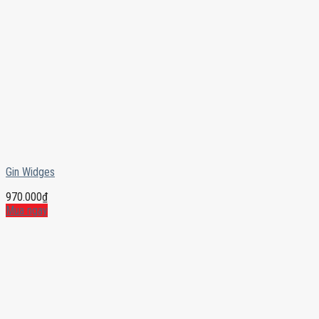
Gin Widges
970.000
₫
Mua ngay