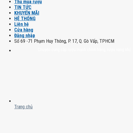
Thu mua rượu
TIN TỨC
KHUYẾN MÃI
HỆ THỐNG
Liên hệ
Cửa hàng
Đăng nhập
Số 69 -71 Phạm Huy Thông, P. 17, Q. Gò Vấp, TPHCM
Chuyên cung cấp rượu mạnh chính hãng, rượu vang nhập khẩu cao
Trang chủ