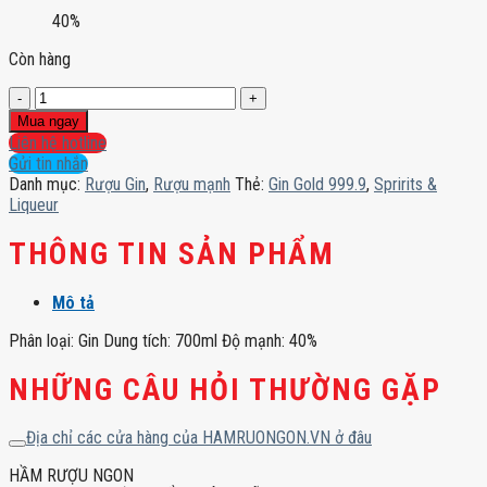
40%
Còn hàng
Gin
Gold
Mua ngay
999.9
Liên hệ hotline
số
Gửi tin nhắn
lượng
Danh mục:
Rượu Gin
,
Rượu mạnh
Thẻ:
Gin Gold 999.9
,
Spririts &
Liqueur
THÔNG TIN SẢN PHẨM
Mô tả
Phân loại: Gin Dung tích: 700ml Độ mạnh: 40%
NHỮNG CÂU HỎI THƯỜNG GẶP
Địa chỉ các cửa hàng của HAMRUONGON.VN ở đâu
HẦM RƯỢU NGON