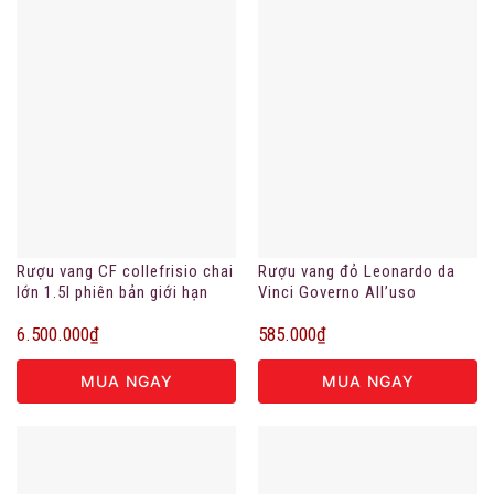
Rượu vang CF collefrisio chai
Rượu vang đỏ Leonardo da
lớn 1.5l phiên bản giới hạn
Vinci Governo All’uso
Toscano
6.500.000
₫
585.000
₫
MUA NGAY
MUA NGAY