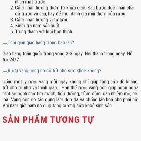
nhãn mặt trước.
Cảm nhận hương thơm từ khứu giác. Sau bước đọc nhãn chai
cả trước và sau, hãy để mũi đánh giá mùi thơm của rượu.
Cảm nhận hương vị từ lưỡi.
Kiểm tra năm sản xuất.
Trung thành với loại bạn thích.
Thời gian giao hàng trong bao lâu?
Giao hàng toàn quốc trong vòng 2-3 ngày. Nội thành trong ngày. Hỗ
trợ 24/7
Rượu vang uống nó có tốt cho sức khoẻ không?
Uống một ly rượu vang mỗi ngày không chỉ giúp tăng sức đề kháng,
tốt cho trí nhớ và thính giác… Hơn thế rượu vang còn giúp ngăn ngừa
một số bệnh như tim mạch, tiểu đường, trầm cảm, gan nhiễm mỡ, mù
loà…Vang còn có tác dụng làm đẹp da và chống lão hoá cho phái nữ.
Với nam giới nam nó giúp tăng cường sức khoẻ sinh sản.
SẢN PHẨM TƯƠNG TỰ