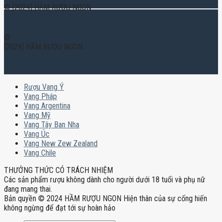
© [2024] HẦM RƯỢU NGON
©
[2024] HẦM RƯỢU NGON
Rượu Vang Ý
Vang Pháp
Vang Argentina
Vang Mỹ
Vang Tây Ban Nha
Vang Úc
Vang New Zew Zealand
Vang Chile
THƯỞNG THỨC CÓ TRÁCH NHIỆM
Các sản phẩm rượu không dành cho người dưới 18 tuổi và phụ nữ
đang mang thai.
Bản quyền © 2024 HẦM RƯỢU NGON Hiện thân của sự cống hiến
không ngừng để đạt tới sự hoàn hảo