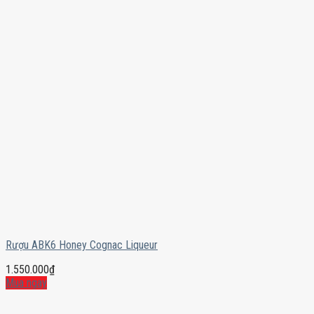
Rượu ABK6 Honey Cognac Liqueur
1.550.000
₫
Mua ngay