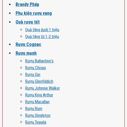
Brandy Pháp
Phụ kiện rượu vang
Quà rượu tết
Quà tặng dưới 1 triệu
Quà tặng từ 1-2 triệu
Rượu Cognac
Rượu mạnh
Rượu Ballantine's
Rượu Chivas
Rượu Gin
Rượu Glenfiddich
Rượu Johnnie Walker
Rượu King Arthur
Rượu Macallan
Rượu Rum
Rượu Singleton
Rượu Tequila