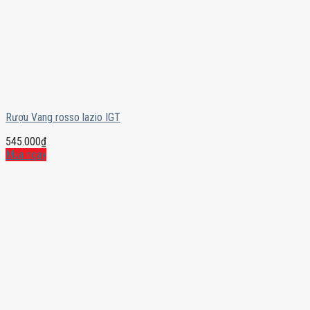
Rượu Vang rosso lazio IGT
545.000
₫
Mua ngay