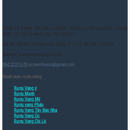
CÔNG TY TNHH TM XNK K HOUSE - GPKD số 0317003916 | Bởi Sở
KHĐT TP. Hồ Chí Minh cấp: 29/10/2021
Địa chỉ: Số 69-71 Phạm Huy Thông, P. 17, Q. Gò Vấp, TPHCM
Website: www.hamruoungon.com
084.2222.678
ks.beerhouse@gmail.com
Danh mục rượu vang
Rượu Vang ý
Rượu Mạnh
Rượu Vang Mỹ
Rượu vang Pháp
Rượu Vang Tây Ban Nha
Rượu Vang Úc
Rượu Vang Chi Lê