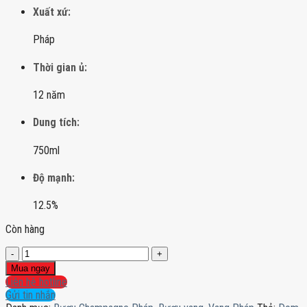
Xuất xứ:
Pháp
Thời gian ủ:
12 năm
Dung tích:
750ml
Độ mạnh:
12.5%
Còn hàng
Dom
Perignon
Mua ngay
Rose
Liên hệ hotline
Luminous
Gửi tin nhắn
-