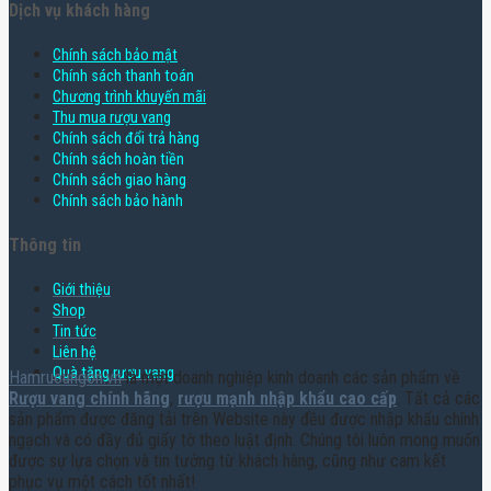
Dịch vụ khách hàng
Chính sách bảo mật
Chính sách thanh toán
Chương trình khuyến mãi
Thu mua rượu vang
Chính sách đổi trả hàng
Chính sách hoàn tiền
Chính sách giao hàng
Chính sách bảo hành
Thông tin
Giới thiệu
Shop
Tin tức
Liên hệ
Quà tặng rượu vang
Hamruoungon.vn
là một doanh nghiệp kinh doanh các sản phẩm về
Rượu vang chính hãng
,
rượu mạnh nhập khẩu cao cấp
. Tất cả các
sản phẩm được đăng tải trên Website này đều được nhập khẩu chính
ngạch và có đầy đủ giấy tờ theo luật định. Chúng tôi luôn mong muốn
được sự lựa chọn và tin tưởng từ khách hàng, cũng như cam kết
phục vụ một cách tốt nhất!