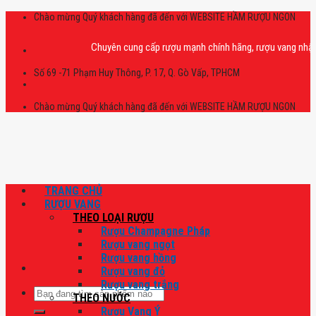
Skip
Chào mừng Quý khách hàng đã đến với WEBSITE HẦM RƯỢU NGON
to
content
Chuyên cung cấp rượu mạnh chính hãng, rượu vang nhập khẩu ca
Số 69 -71 Phạm Huy Thông, P. 17, Q. Gò Vấp, TPHCM
Chào mừng Quý khách hàng đã đến với WEBSITE HẦM RƯỢU NGON
TRANG CHỦ
RƯỢU VANG
THEO LOẠI RƯỢU
Rượu Champagne Pháp
Rượu vang ngọt
Rượu vang hồng
Rượu vang đỏ
Rượu vang trắng
Tìm
THEO NƯỚC
kiếm:
Rượu Vang Ý