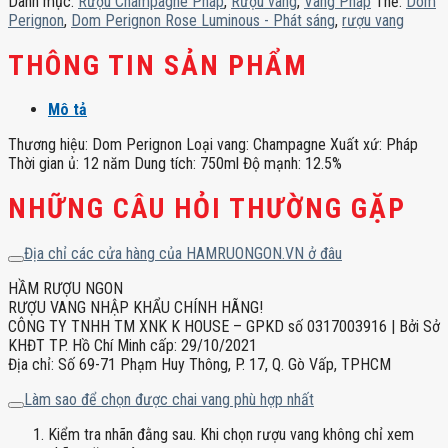
Danh mục:
Rượu Champagne Pháp
,
Rượu vang
,
Vang Pháp
Thẻ:
Dom
Phát
Perignon
,
Dom Perignon Rose Luminous - Phát sáng
,
rượu vang
sáng
số
THÔNG TIN SẢN PHẨM
lượng
Mô tả
Thương hiệu: Dom Perignon Loại vang: Champagne Xuất xứ: Pháp
Thời gian ủ: 12 năm Dung tích: 750ml Độ mạnh: 12.5%
NHỮNG CÂU HỎI THƯỜNG GẶP
Địa chỉ các cửa hàng của HAMRUONGON.VN ở đâu
HẦM RƯỢU NGON
RƯỢU VANG NHẬP KHẨU CHÍNH HÃNG!
CÔNG TY TNHH TM XNK K HOUSE – GPKD số 0317003916 | Bởi Sở
KHĐT TP. Hồ Chí Minh cấp: 29/10/2021
Địa chỉ: Số 69-71 Phạm Huy Thông, P. 17, Q. Gò Vấp, TPHCM
Làm sao để chọn được chai vang phù hợp nhất
Kiểm tra nhãn đằng sau. Khi chọn rượu vang không chỉ xem