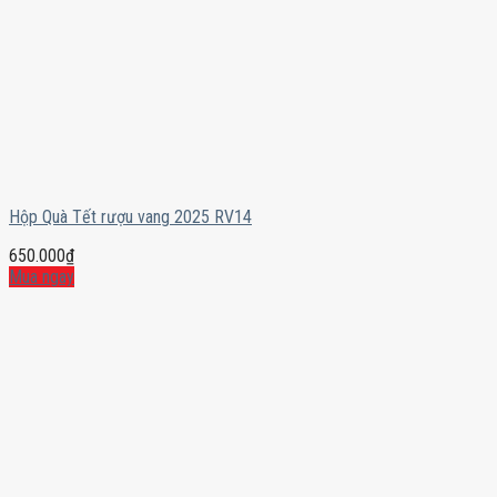
Hộp Quà Tết rượu vang 2025 RV14
650.000
₫
Mua ngay