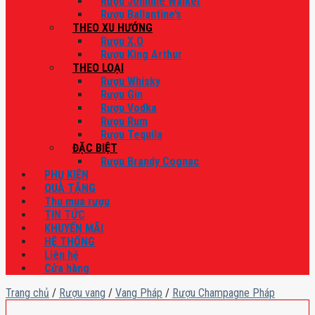
Rượu Johnnie Walker
Rượu Ballantine’s
THEO XU HƯỚNG
Rượu X.O
Rượu King Arthur
THEO LOẠI
Rượu Whisky
Rượu Gin
Rượu Vodka
Rượu Rum
Rượu Tequila
ĐẶC BIỆT
Rượu Brandy Cognac
PHỤ KIỆN
QUÀ TẶNG
Thu mua rượu
TIN TỨC
KHUYẾN MÃI
HỆ THỐNG
Liên hệ
Cửa hàng
Trang chủ
/
Rượu vang
/
Vang Pháp
/
Rượu Champagne Pháp