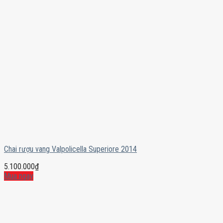
Chai rượu vang Valpolicella Superiore 2014
5.100.000
₫
Mua ngay