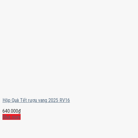
Hộp Quà Tết rượu vang 2025 RV16
640.000
₫
Mua ngay