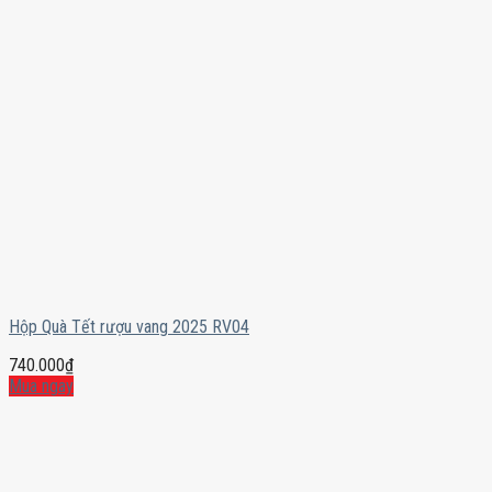
Hộp Quà Tết rượu vang 2025 RV04
740.000
₫
Mua ngay