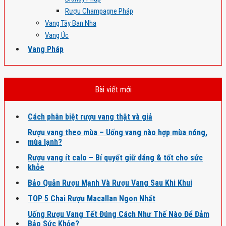
Rượu Champagne Pháp
Vang Tây Ban Nha
Vang Úc
Vang Pháp
Bài viết mới
Cách phân biệt rượu vang thật và giả
Rượu vang theo mùa – Uống vang nào hợp mùa nóng,
mùa lạnh?
Rượu vang ít calo – Bí quyết giữ dáng & tốt cho sức
khỏe
Bảo Quản Rượu Mạnh Và Rượu Vang Sau Khi Khui
TOP 5 Chai Rượu Macallan Ngon Nhất
Uống Rượu Vang Tết Đúng Cách Như Thế Nào Để Đảm
Bảo Sức Khỏe?