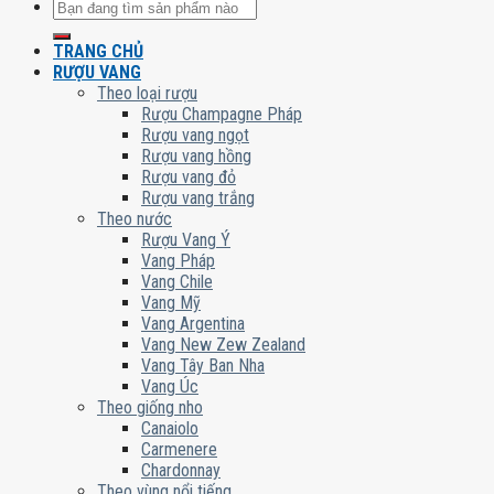
Tìm
kiếm:
TRANG CHỦ
RƯỢU VANG
Theo loại rượu
Rượu Champagne Pháp
Rượu vang ngọt
Rượu vang hồng
Rượu vang đỏ
Rượu vang trắng
Theo nước
Rượu Vang Ý
Vang Pháp
Vang Chile
Vang Mỹ
Vang Argentina
Vang New Zew Zealand
Vang Tây Ban Nha
Vang Úc
Theo giống nho
Canaiolo
Carmenere
Chardonnay
Theo vùng nổi tiếng