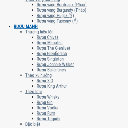
Rượu vang Bordeaux (Pháp)
Rượu vang Burgundy (Pháp)
Rượu vang Puglia (Ý)
Rượu vang Tuscany (Ý)
RƯỢU MẠNH
Thương hiệu lớn
Rượu Chivas
Rượu Macallan
Rượu The Glenlivet
Rượu Glenfiddich
Rượu Singleton
Rượu Johnnie Walker
Rượu Ballantine’s
Theo xu hướng
Rượu X.O
Rượu King Arthur
Theo loại
Rượu Whisky
Rượu Gin
Rượu Vodka
Rượu Rum
Rượu Tequila
Đặc biệt