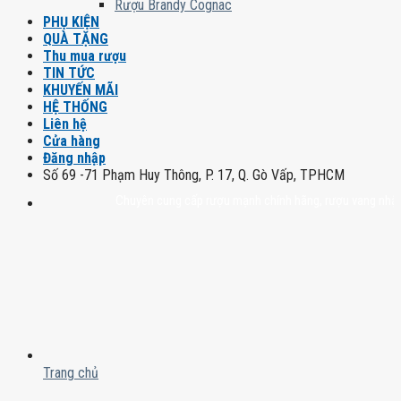
Rượu Brandy Cognac
PHỤ KIỆN
QUÀ TẶNG
Thu mua rượu
TIN TỨC
KHUYẾN MÃI
HỆ THỐNG
Liên hệ
Cửa hàng
Đăng nhập
Số 69 -71 Phạm Huy Thông, P. 17, Q. Gò Vấp, TPHCM
Chuyên cung cấp rượu mạnh chính hãng, rượu vang nhập khẩu ca
Trang chủ