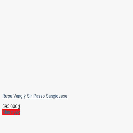
Rượu Vang ý Sir Passo Sangiovese
595.000
₫
Mua ngay