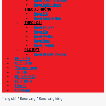
Rượu Johnnie Walker
Rượu Ballantine’s
THEO XU HƯỚNG
Rượu X.O
Rượu King Arthur
THEO LOẠI
Rượu Whisky
Rượu Gin
Rượu Vodka
Rượu Rum
Rượu Tequila
ĐẶC BIỆT
Rượu Brandy Cognac
PHỤ KIỆN
QUÀ TẶNG
Thu mua rượu
TIN TỨC
KHUYẾN MÃI
HỆ THỐNG
Liên hệ
Cửa hàng
Trang chủ
/
Rượu vang
/
Rượu vang hồng