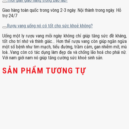
Thời gian giao hàng trong bao lâu?
Giao hàng toàn quốc trong vòng 2-3 ngày. Nội thành trong ngày. Hỗ
trợ 24/7
Rượu vang uống nó có tốt cho sức khoẻ không?
Uống một ly rượu vang mỗi ngày không chỉ giúp tăng sức đề kháng,
tốt cho trí nhớ và thính giác… Hơn thế rượu vang còn giúp ngăn ngừa
một số bệnh như tim mạch, tiểu đường, trầm cảm, gan nhiễm mỡ, mù
loà…Vang còn có tác dụng làm đẹp da và chống lão hoá cho phái nữ.
Với nam giới nam nó giúp tăng cường sức khoẻ sinh sản.
SẢN PHẨM TƯƠNG TỰ