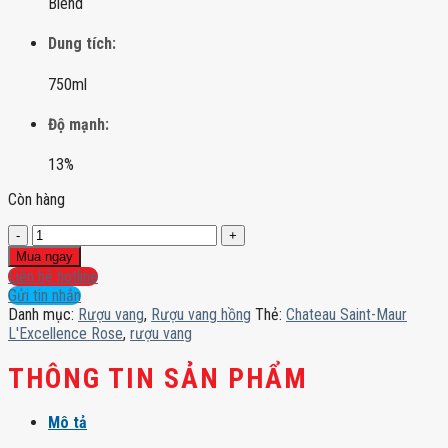
Blend
Dung tích:
750ml
Độ mạnh:
13%
Còn hàng
Chateau
Saint-
Mua ngay
Maur
Liên hệ hotline
L'Excellence
Gửi tin nhắn
Rose
Danh mục:
Rượu vang
,
Rượu vang hồng
Thẻ:
Chateau Saint-Maur
số
L'Excellence Rose
,
rượu vang
lượng
THÔNG TIN SẢN PHẨM
Mô tả