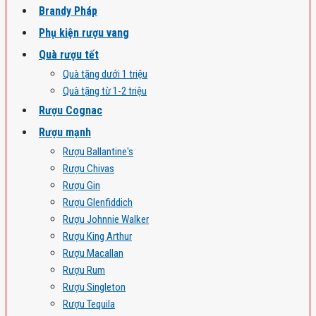
Brandy Pháp
Phụ kiện rượu vang
Quà rượu tết
Quà tặng dưới 1 triệu
Quà tặng từ 1-2 triệu
Rượu Cognac
Rượu mạnh
Rượu Ballantine's
Rượu Chivas
Rượu Gin
Rượu Glenfiddich
Rượu Johnnie Walker
Rượu King Arthur
Rượu Macallan
Rượu Rum
Rượu Singleton
Rượu Tequila