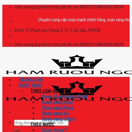
Skip
Chào mừng Quý khách hàng đã đến với WEBSITE HẦM RƯỢU NGON
to
content
Chuyên cung cấp rượu mạnh chính hãng, rượu vang nhập khẩu ca
Số 69 -71 Phạm Huy Thông, P. 17, Q. Gò Vấp, TPHCM
Chào mừng Quý khách hàng đã đến với WEBSITE HẦM RƯỢU NGON
TRANG CHỦ
RƯỢU VANG
THEO LOẠI RƯỢU
Rượu Champagne Pháp
Rượu vang ngọt
Rượu vang hồng
Rượu vang đỏ
Rượu vang trắng
Tìm
THEO NƯỚC
kiếm:
Rượu Vang Ý