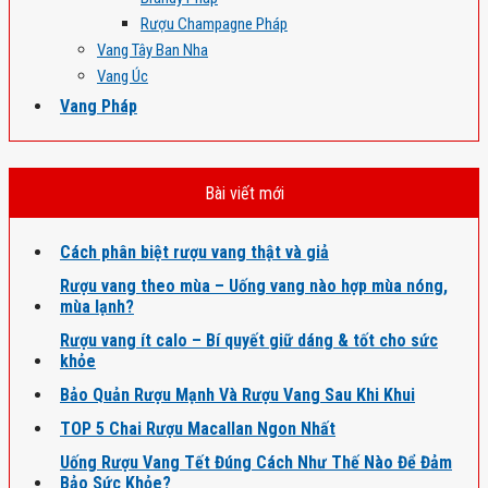
Rượu Champagne Pháp
Vang Tây Ban Nha
Vang Úc
Vang Pháp
Bài viết mới
Cách phân biệt rượu vang thật và giả
Rượu vang theo mùa – Uống vang nào hợp mùa nóng,
mùa lạnh?
Rượu vang ít calo – Bí quyết giữ dáng & tốt cho sức
khỏe
Bảo Quản Rượu Mạnh Và Rượu Vang Sau Khi Khui
TOP 5 Chai Rượu Macallan Ngon Nhất
Uống Rượu Vang Tết Đúng Cách Như Thế Nào Để Đảm
Bảo Sức Khỏe?