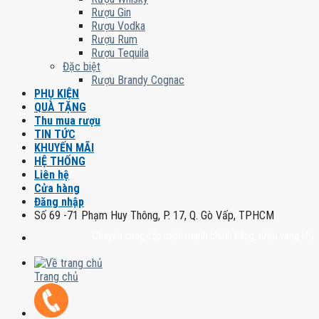
Rượu Gin
Rượu Vodka
Rượu Rum
Rượu Tequila
Đặc biệt
Rượu Brandy Cognac
PHỤ KIỆN
QUÀ TẶNG
Thu mua rượu
TIN TỨC
KHUYẾN MÃI
HỆ THỐNG
Liên hệ
Cửa hàng
Đăng nhập
Số 69 -71 Phạm Huy Thông, P. 17, Q. Gò Vấp, TPHCM
Chuyên cung cấp rượu mạnh chính hãng, rượu vang nhập khẩu ca
Trang chủ