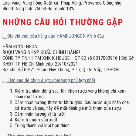
Loại vang: Vang hồng Xuất xứ: Pháp Vùng: Provence Giống nho:
Blend Dung tích: 750ml Độ mạnh: 13%
NHỮNG CÂU HỎI THƯỜNG GẶP
Địa chỉ các cửa hàng của HAMRUONGON.VN ở đâu
HẦM RƯỢU NGON
RƯỢU VANG NHẬP KHẨU CHÍNH HÃNG!
CÔNG TY TNHH TM XNK K HOUSE – GPKD số 0317003916 | Bởi Sở
KHĐT TP. Hồ Chí Minh cấp: 29/10/2021
Địa chỉ: Số 69-71 Phạm Huy Thông, P. 17, Q. Gò Vấp, TPHCM
Làm sao để chọn được chai vang phù hợp nhất
Kiểm tra nhãn đằng sau. Khi chọn rượu vang không chỉ xem
nhãn mặt trước.
Cảm nhận hương thơm từ khứu giác. Sau bước đọc nhãn chai
cả trước và sau, hãy để mũi đánh giá mùi thơm của rượu.
Cảm nhận hương vị từ lưỡi.
Kiểm tra năm sản xuất.
Trung thành với loại bạn thích.