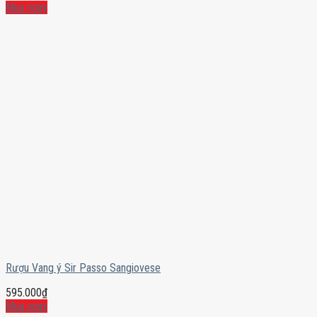
Mua ngay
Rượu Vang ý Sir Passo Sangiovese
595.000
₫
Mua ngay