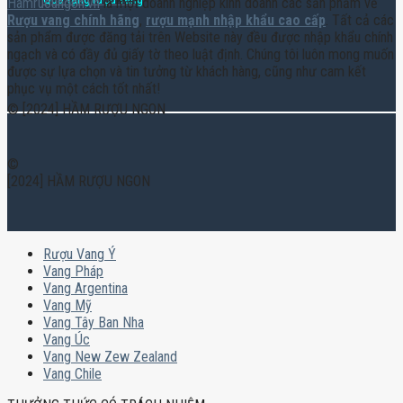
Hamruoungon.vn
là một doanh nghiệp kinh doanh các sản phẩm về
Rượu vang chính hãng
,
rượu mạnh nhập khẩu cao cấp
. Tất cả các
sản phẩm được đăng tải trên Website này đều được nhập khẩu chính
ngạch và có đầy đủ giấy tờ theo luật định. Chúng tôi luôn mong muốn
được sự lựa chọn và tin tưởng từ khách hàng, cũng như cam kết
phục vụ một cách tốt nhất!
© [2024] HẦM RƯỢU NGON
©
[2024] HẦM RƯỢU NGON
Rượu Vang Ý
Vang Pháp
Vang Argentina
Vang Mỹ
Vang Tây Ban Nha
Vang Úc
Vang New Zew Zealand
Vang Chile