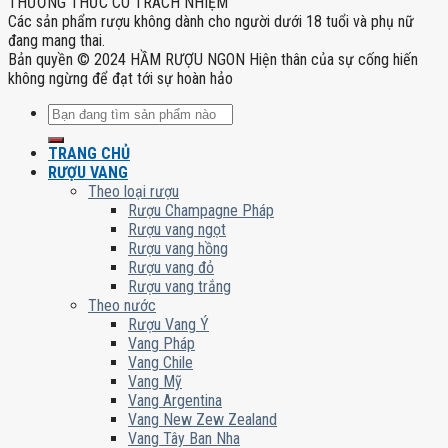
THƯỞNG THỨC CÓ TRÁCH NHIỆM
Các sản phẩm rượu không dành cho người dưới 18 tuổi và phụ nữ
đang mang thai.
Bản quyền © 2024 HẦM RƯỢU NGON Hiện thân của sự cống hiến
không ngừng để đạt tới sự hoàn hảo
Tìm
kiếm:
TRANG CHỦ
RƯỢU VANG
Theo loại rượu
Rượu Champagne Pháp
Rượu vang ngọt
Rượu vang hồng
Rượu vang đỏ
Rượu vang trắng
Theo nước
Rượu Vang Ý
Vang Pháp
Vang Chile
Vang Mỹ
Vang Argentina
Vang New Zew Zealand
Vang Tây Ban Nha