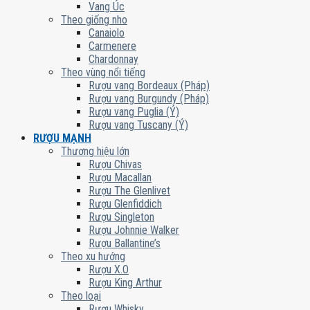
Vang Úc
Theo giống nho
Canaiolo
Carmenere
Chardonnay
Theo vùng nổi tiếng
Rượu vang Bordeaux (Pháp)
Rượu vang Burgundy (Pháp)
Rượu vang Puglia (Ý)
Rượu vang Tuscany (Ý)
RƯỢU MẠNH
Thương hiệu lớn
Rượu Chivas
Rượu Macallan
Rượu The Glenlivet
Rượu Glenfiddich
Rượu Singleton
Rượu Johnnie Walker
Rượu Ballantine’s
Theo xu hướng
Rượu X.O
Rượu King Arthur
Theo loại
Rượu Whisky