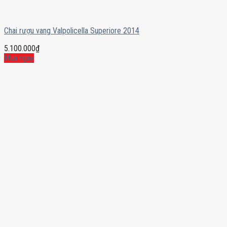
Chai rượu vang Valpolicella Superiore 2014
5.100.000
₫
Mua ngay