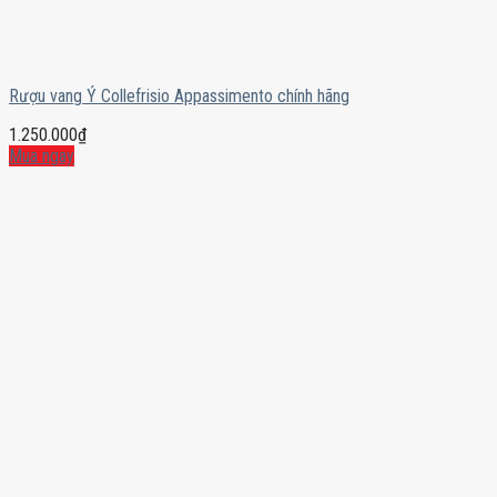
Rượu vang Ý Collefrisio Appassimento chính hãng
1.250.000
₫
Mua ngay