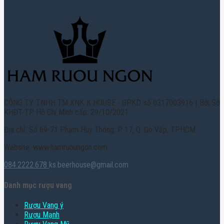
CÔNG TY TNHH TM XNK K HOUSE - GPKD số 0317003916 | Bởi Sở
KHĐT TP. Hồ Chí Minh cấp: 29/10/2021
Địa chỉ: Số 69-71 Phạm Huy Thông, P. 17, Q. Gò Vấp, TPHCM
Website: www.hamruoungon.com
084.2222.678
ks.beerhouse@gmail.com
Danh mục rượu vang
Rượu Vang ý
Rượu Mạnh