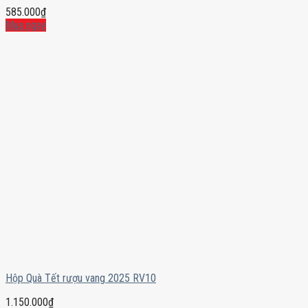
585.000
₫
Mua ngay
Hộp Quà Tết rượu vang 2025 RV10
1.150.000
₫