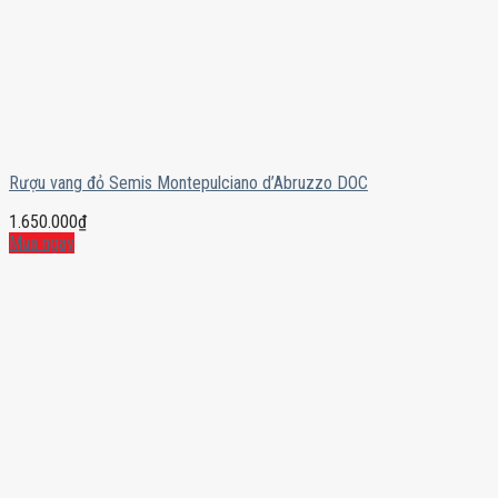
Rượu vang đỏ Semis Montepulciano d’Abruzzo DOC
1.650.000
₫
Mua ngay