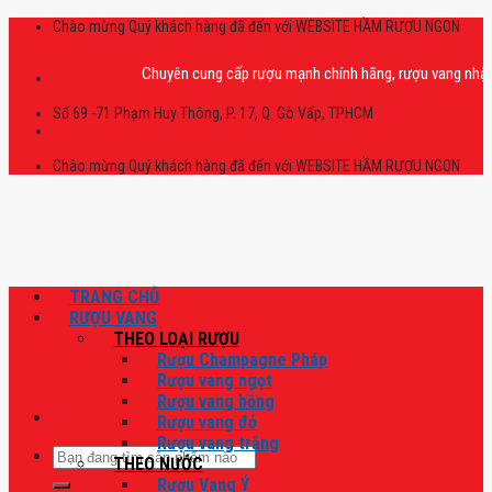
Skip
Chào mừng Quý khách hàng đã đến với WEBSITE HẦM RƯỢU NGON
to
content
Chuyên cung cấp rượu mạnh chính hãng, rượu vang nhập khẩu ca
Số 69 -71 Phạm Huy Thông, P. 17, Q. Gò Vấp, TPHCM
Chào mừng Quý khách hàng đã đến với WEBSITE HẦM RƯỢU NGON
TRANG CHỦ
RƯỢU VANG
THEO LOẠI RƯỢU
Rượu Champagne Pháp
Rượu vang ngọt
Rượu vang hồng
Rượu vang đỏ
Rượu vang trắng
Tìm
THEO NƯỚC
kiếm:
Rượu Vang Ý