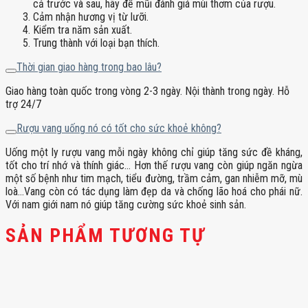
cả trước và sau, hãy để mũi đánh giá mùi thơm của rượu.
Cảm nhận hương vị từ lưỡi.
Kiểm tra năm sản xuất.
Trung thành với loại bạn thích.
Thời gian giao hàng trong bao lâu?
Giao hàng toàn quốc trong vòng 2-3 ngày. Nội thành trong ngày. Hỗ
trợ 24/7
Rượu vang uống nó có tốt cho sức khoẻ không?
Uống một ly rượu vang mỗi ngày không chỉ giúp tăng sức đề kháng,
tốt cho trí nhớ và thính giác… Hơn thế rượu vang còn giúp ngăn ngừa
một số bệnh như tim mạch, tiểu đường, trầm cảm, gan nhiễm mỡ, mù
loà…Vang còn có tác dụng làm đẹp da và chống lão hoá cho phái nữ.
Với nam giới nam nó giúp tăng cường sức khoẻ sinh sản.
SẢN PHẨM TƯƠNG TỰ