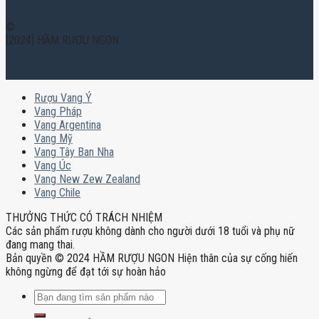
©
[2024] HẦM RƯỢU NGON
Rượu Vang Ý
Vang Pháp
Vang Argentina
Vang Mỹ
Vang Tây Ban Nha
Vang Úc
Vang New Zew Zealand
Vang Chile
THƯỞNG THỨC CÓ TRÁCH NHIỆM
Các sản phẩm rượu không dành cho người dưới 18 tuổi và phụ nữ
đang mang thai.
Bản quyền © 2024 HẦM RƯỢU NGON Hiện thân của sự cống hiến
không ngừng để đạt tới sự hoàn hảo
Tìm
kiếm: