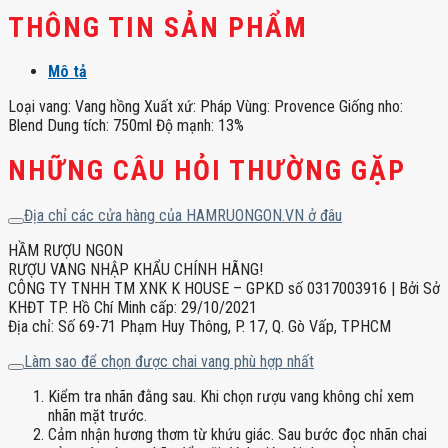
lượng
THÔNG TIN SẢN PHẨM
Mô tả
Loại vang: Vang hồng Xuất xứ: Pháp Vùng: Provence Giống nho:
Blend Dung tích: 750ml Độ mạnh: 13%
NHỮNG CÂU HỎI THƯỜNG GẶP
Địa chỉ các cửa hàng của HAMRUONGON.VN ở đâu
HẦM RƯỢU NGON
RƯỢU VANG NHẬP KHẨU CHÍNH HÃNG!
CÔNG TY TNHH TM XNK K HOUSE – GPKD số 0317003916 | Bởi Sở
KHĐT TP. Hồ Chí Minh cấp: 29/10/2021
Địa chỉ: Số 69-71 Phạm Huy Thông, P. 17, Q. Gò Vấp, TPHCM
Làm sao để chọn được chai vang phù hợp nhất
Kiểm tra nhãn đằng sau. Khi chọn rượu vang không chỉ xem
nhãn mặt trước.
Cảm nhận hương thơm từ khứu giác. Sau bước đọc nhãn chai