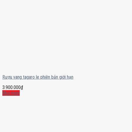
Rượu vang tagaro le phiên bản giới hạn
3.900.000
₫
Mua ngay