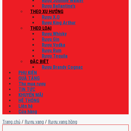
Rượu Johnnie Walker
Rượu Ballantine’s
THEO XU HƯỚNG
Rượu X.O
Rượu King Arthur
THEO LOẠI
Rượu Whisky
Rượu Gin
Rượu Vodka
Rượu Rum
Rượu Tequila
ĐẶC BIỆT
Rượu Brandy Cognac
PHỤ KIỆN
QUÀ TẶNG
Thu mua rượu
TIN TỨC
KHUYẾN MÃI
HỆ THỐNG
Liên hệ
Cửa hàng
Trang chủ
/
Rượu vang
/
Rượu vang hồng