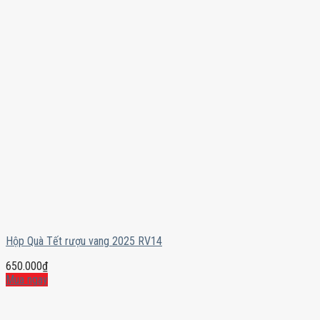
Hộp Quà Tết rượu vang 2025 RV14
650.000
₫
Mua ngay