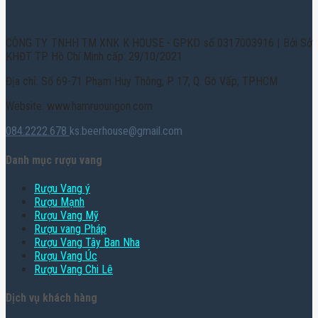
CÔNG TY TNHH TM XNK K HOUSE - GPKD số 0317003916 | Bởi Sở
KHĐT TP. Hồ Chí Minh cấp: 29/10/2021
Địa chỉ: Số 69-71 Phạm Huy Thông, P. 17, Q. Gò Vấp, TPHCM
Website: www.hamruoungon.com
084.2222.678
ks.beerhouse@gmail.com
Danh mục rượu vang
Rượu Vang ý
Rượu Mạnh
Rượu Vang Mỹ
Rượu vang Pháp
Rượu Vang Tây Ban Nha
Rượu Vang Úc
Rượu Vang Chi Lê
Dịch vụ khách hàng