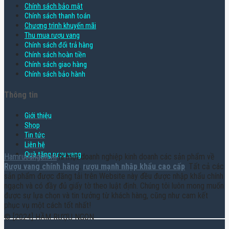
Chính sách bảo mật
Chính sách thanh toán
Chương trình khuyến mãi
Thu mua rượu vang
Chính sách đổi trả hàng
Chính sách hoàn tiền
Chính sách giao hàng
Chính sách bảo hành
Thông tin
Giới thiệu
Shop
Tin tức
Liên hệ
Quà tặng rượu vang
Hamruoungon.vn
là một doanh nghiệp kinh doanh các sản phẩm về
Rượu vang chính hãng
,
rượu mạnh nhập khẩu cao cấp
. Tất cả các
sản phẩm được đăng tải trên Website này đều được nhập khẩu chính
ngạch và có đầy đủ giấy tờ theo luật định. Chúng tôi luôn mong muốn
được sự lựa chọn và tin tưởng từ khách hàng, cũng như cam kết
phục vụ một cách tốt nhất!
© [2024] HẦM RƯỢU NGON