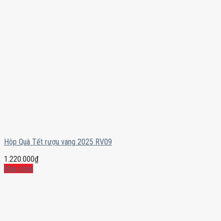
Hộp Quà Tết rượu vang 2025 RV09
1.220.000
₫
Mua ngay