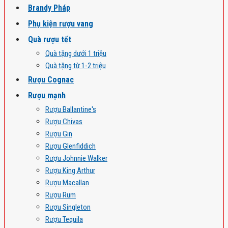
Brandy Pháp
Phụ kiện rượu vang
Quà rượu tết
Quà tặng dưới 1 triệu
Quà tặng từ 1-2 triệu
Rượu Cognac
Rượu mạnh
Rượu Ballantine's
Rượu Chivas
Rượu Gin
Rượu Glenfiddich
Rượu Johnnie Walker
Rượu King Arthur
Rượu Macallan
Rượu Rum
Rượu Singleton
Rượu Tequila