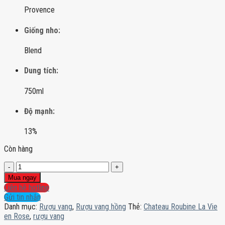
Provence
Giống nho:
Blend
Dung tích:
750ml
Độ mạnh:
13%
Còn hàng
Chateau
Roubine
Mua ngay
La
Liên hệ hotline
Vie
Gửi tin nhắn
en
Danh mục:
Rượu vang
,
Rượu vang hồng
Thẻ:
Chateau Roubine La Vie
Rose
en Rose
,
rượu vang
số