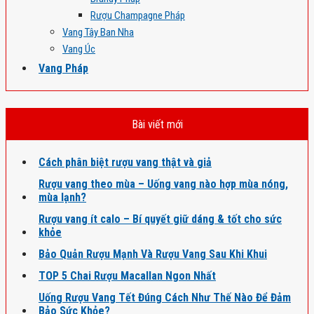
Rượu Champagne Pháp
Vang Tây Ban Nha
Vang Úc
Vang Pháp
Bài viết mới
Cách phân biệt rượu vang thật và giả
Rượu vang theo mùa – Uống vang nào hợp mùa nóng,
mùa lạnh?
Rượu vang ít calo – Bí quyết giữ dáng & tốt cho sức
khỏe
Bảo Quản Rượu Mạnh Và Rượu Vang Sau Khi Khui
TOP 5 Chai Rượu Macallan Ngon Nhất
Uống Rượu Vang Tết Đúng Cách Như Thế Nào Để Đảm
Bảo Sức Khỏe?