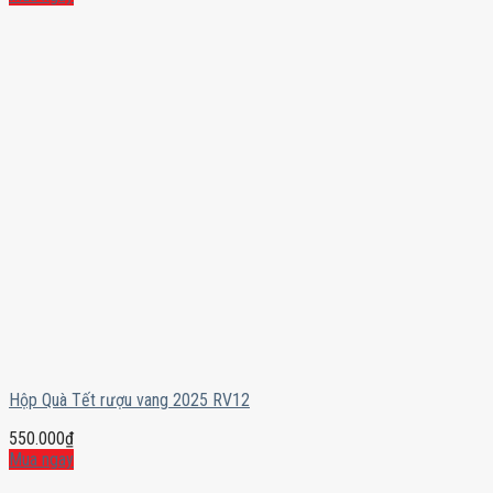
Hộp Quà Tết rượu vang 2025 RV12
550.000
₫
Mua ngay