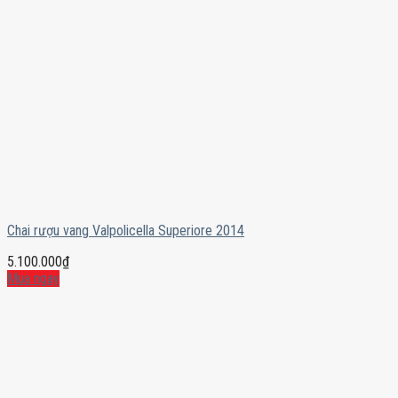
Chai rượu vang Valpolicella Superiore 2014
5.100.000
₫
Mua ngay