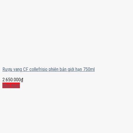
Rượu vang CF collefrisio phiên bản giới hạn 750ml
2.650.000
₫
Mua ngay