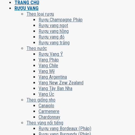
TRANG CHỦ
RƯỢU VANG
Theo loại rượu
Rượu Champagne Pháp
Rượu vang ngọt
Rượu vang hồng
Rượu vang đỏ
Rượu vang trắng
Theo nước
Rượu Vang Ý
Vang Pháp
Vang Chile
Vang Mỹ
Vang Argentina
Vang New Zew Zealand
Vang Tây Ban Nha
Vang Úc
Theo giống nho
Canaiolo
Carmenere
Chardonnay
Theo vùng nổi tiếng
Rượu vang Bordeaux (Pháp)
Rượu vang Burgundy (Pháp)