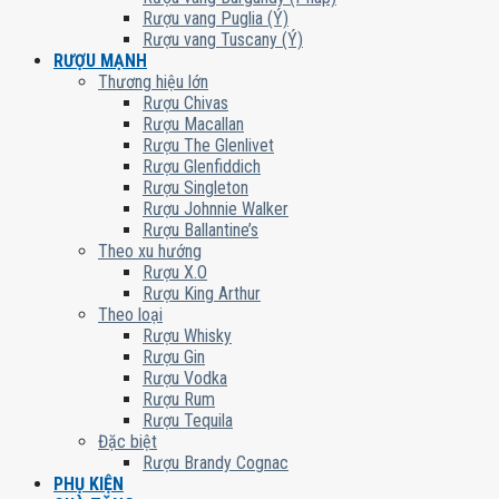
Rượu vang Puglia (Ý)
Rượu vang Tuscany (Ý)
RƯỢU MẠNH
Thương hiệu lớn
Rượu Chivas
Rượu Macallan
Rượu The Glenlivet
Rượu Glenfiddich
Rượu Singleton
Rượu Johnnie Walker
Rượu Ballantine’s
Theo xu hướng
Rượu X.O
Rượu King Arthur
Theo loại
Rượu Whisky
Rượu Gin
Rượu Vodka
Rượu Rum
Rượu Tequila
Đặc biệt
Rượu Brandy Cognac
PHỤ KIỆN