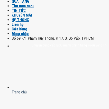
QUÀ TẶNG
Thu mua rượu
TIN TỨC
KHUYẾN MÃI
HỆ THỐNG
Liên hệ
Cửa hàng
Đăng nhập
Số 69 -71 Phạm Huy Thông, P. 17, Q. Gò Vấp, TPHCM
Chuyên cung cấp rượu mạnh chính hãng, rượu vang nhập khẩu ca
Trang chủ