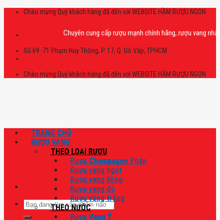
Skip
Chào mừng Quý khách hàng đã đến với WEBSITE HẦM RƯỢU NGON
to
content
Chuyên cung cấp rượu mạnh chính hãng, rượu vang nhập khẩu ca
Số 69 -71 Phạm Huy Thông, P. 17, Q. Gò Vấp, TPHCM
Chào mừng Quý khách hàng đã đến với WEBSITE HẦM RƯỢU NGON
TRANG CHỦ
RƯỢU VANG
THEO LOẠI RƯỢU
Rượu Champagne Pháp
Rượu vang ngọt
Rượu vang hồng
Rượu vang đỏ
Rượu vang trắng
Tìm
THEO NƯỚC
kiếm:
Rượu Vang Ý