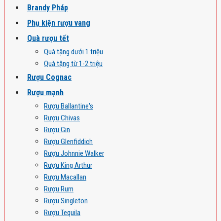
Brandy Pháp
Phụ kiện rượu vang
Quà rượu tết
Quà tặng dưới 1 triệu
Quà tặng từ 1-2 triệu
Rượu Cognac
Rượu mạnh
Rượu Ballantine's
Rượu Chivas
Rượu Gin
Rượu Glenfiddich
Rượu Johnnie Walker
Rượu King Arthur
Rượu Macallan
Rượu Rum
Rượu Singleton
Rượu Tequila