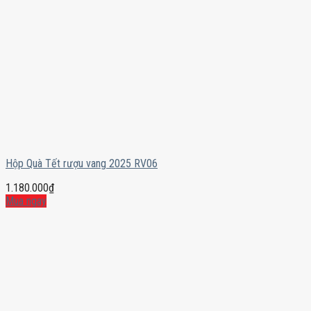
Hộp Quà Tết rượu vang 2025 RV06
1.180.000
₫
Mua ngay