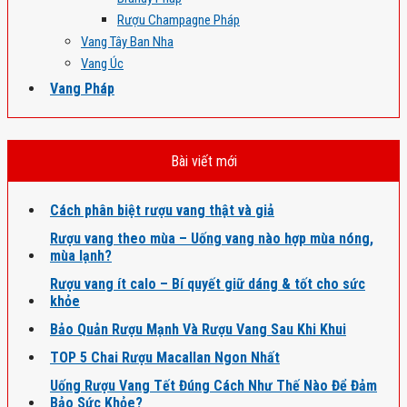
Rượu Champagne Pháp
Vang Tây Ban Nha
Vang Úc
Vang Pháp
Bài viết mới
Cách phân biệt rượu vang thật và giả
Rượu vang theo mùa – Uống vang nào hợp mùa nóng,
mùa lạnh?
Rượu vang ít calo – Bí quyết giữ dáng & tốt cho sức
khỏe
Bảo Quản Rượu Mạnh Và Rượu Vang Sau Khi Khui
TOP 5 Chai Rượu Macallan Ngon Nhất
Uống Rượu Vang Tết Đúng Cách Như Thế Nào Để Đảm
Bảo Sức Khỏe?