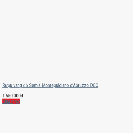
Rượu vang đỏ Semis Montepulciano d’Abruzzo DOC
1.650.000
₫
Mua ngay