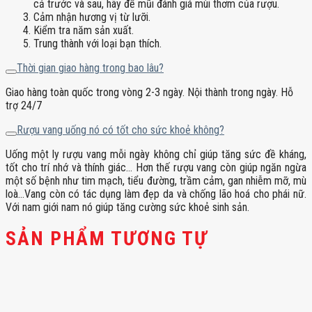
cả trước và sau, hãy để mũi đánh giá mùi thơm của rượu.
Cảm nhận hương vị từ lưỡi.
Kiểm tra năm sản xuất.
Trung thành với loại bạn thích.
Thời gian giao hàng trong bao lâu?
Giao hàng toàn quốc trong vòng 2-3 ngày. Nội thành trong ngày. Hỗ
trợ 24/7
Rượu vang uống nó có tốt cho sức khoẻ không?
Uống một ly rượu vang mỗi ngày không chỉ giúp tăng sức đề kháng,
tốt cho trí nhớ và thính giác… Hơn thế rượu vang còn giúp ngăn ngừa
một số bệnh như tim mạch, tiểu đường, trầm cảm, gan nhiễm mỡ, mù
loà…Vang còn có tác dụng làm đẹp da và chống lão hoá cho phái nữ.
Với nam giới nam nó giúp tăng cường sức khoẻ sinh sản.
SẢN PHẨM TƯƠNG TỰ