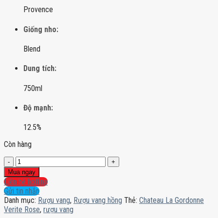
Provence
Giống nho:
Blend
Dung tích:
750ml
Độ mạnh:
12.5%
Còn hàng
Chateau
La
Mua ngay
Gordonne
Liên hệ hotline
Verite
Gửi tin nhắn
Rose
Danh mục:
Rượu vang
,
Rượu vang hồng
Thẻ:
Chateau La Gordonne
số
Verite Rose
,
rượu vang
lượng