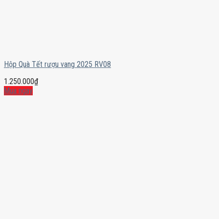
Hộp Quà Tết rượu vang 2025 RV08
1.250.000
₫
Mua ngay