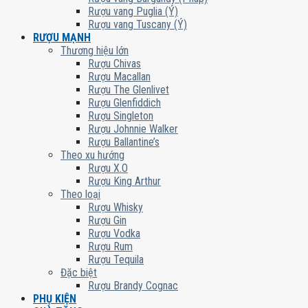
Rượu vang Puglia (Ý)
Rượu vang Tuscany (Ý)
RƯỢU MẠNH
Thương hiệu lớn
Rượu Chivas
Rượu Macallan
Rượu The Glenlivet
Rượu Glenfiddich
Rượu Singleton
Rượu Johnnie Walker
Rượu Ballantine’s
Theo xu hướng
Rượu X.O
Rượu King Arthur
Theo loại
Rượu Whisky
Rượu Gin
Rượu Vodka
Rượu Rum
Rượu Tequila
Đặc biệt
Rượu Brandy Cognac
PHỤ KIỆN