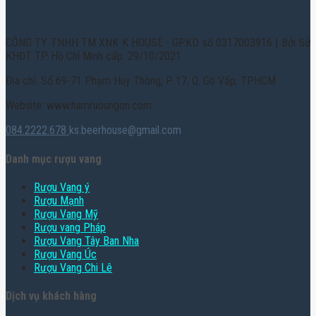
CÔNG TY TNHH TM XNK K HOUSE - GPKD số 0317003916 | Bởi Sở
KHĐT TP. Hồ Chí Minh cấp: 29/10/2021
Địa chỉ: Số 69-71 Phạm Huy Thông, P. 17, Q. Gò Vấp, TPHCM
Website: www.hamruoungon.com
084.2222.678
ks.beerhouse@gmail.com
Danh mục rượu vang
Rượu Vang ý
Rượu Mạnh
Rượu Vang Mỹ
Rượu vang Pháp
Rượu Vang Tây Ban Nha
Rượu Vang Úc
Rượu Vang Chi Lê
Dịch vụ khách hàng