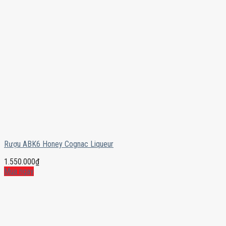
Rượu ABK6 Honey Cognac Liqueur
1.550.000
₫
Mua ngay