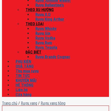
Rượu Johnnie Walker
Rượu Ballantine’s
THEO XU HƯỚNG
Rượu X.O
Rượu King Arthur
THEO LOẠI
Rượu Whisky
Rượu Gin
Rượu Vodka
Rượu Rum
Rượu Tequila
ĐẶC BIỆT
Rượu Brandy Cognac
PHỤ KIỆN
QUÀ TẶNG
Thu mua rượu
TIN TỨC
KHUYẾN MÃI
HỆ THỐNG
Liên hệ
Cửa hàng
Trang chủ
/
Rượu vang
/
Rượu vang hồng