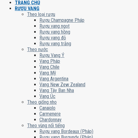
TRANG CHỦ
RƯỢU VANG
Theo loại rượu
Rượu Champagne Pháp
Rượu vang ngọt
Rượu vang hồng
Rượu vang đỏ
Rượu vang trắng
Theo nước
Rượu Vang Ý
Vang Pháp
Vang Chile
Vang Mỹ
Vang Argentina
Vang New Zew Zealand
Vang Tây Ban Nha
Vang Úc
Theo giống nho
Canaiolo
Carmenere
Chardonnay
Theo vùng nổi tiếng
Rượu vang Bordeaux (Pháp)
Rượu vang Burgundy (Pháp)