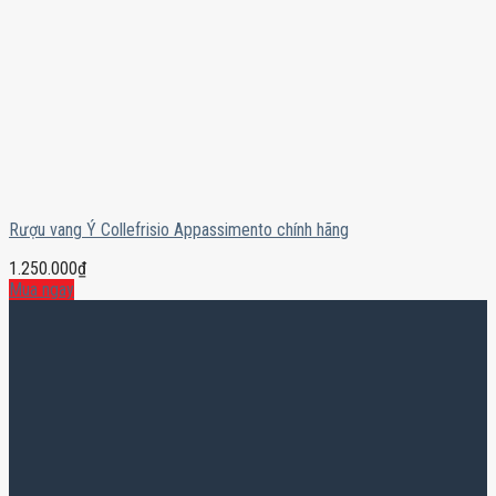
Rượu vang Ý Collefrisio Appassimento chính hãng
1.250.000
₫
Mua ngay