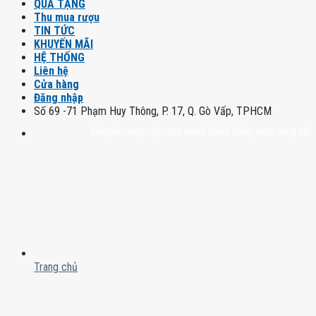
QUÀ TẶNG
Thu mua rượu
TIN TỨC
KHUYẾN MÃI
HỆ THỐNG
Liên hệ
Cửa hàng
Đăng nhập
Số 69 -71 Phạm Huy Thông, P. 17, Q. Gò Vấp, TPHCM
Chuyên cung cấp rượu mạnh chính hãng, rượu vang nhập khẩu ca
Trang chủ