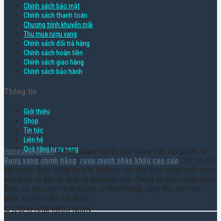
Chính sách bảo mật
Chính sách thanh toán
Chương trình khuyến mãi
Thu mua rượu vang
Chính sách đổi trả hàng
Chính sách hoàn tiền
Chính sách giao hàng
Chính sách bảo hành
Thông tin
Giới thiệu
Shop
Tin tức
Liên hệ
Quà tặng rượu vang
Hamruoungon.vn
là một doanh nghiệp kinh doanh các sản phẩm về
Rượu vang chính hãng
,
rượu mạnh nhập khẩu cao cấp
. Tất cả các
sản phẩm được đăng tải trên Website này đều được nhập khẩu chính
ngạch và có đầy đủ giấy tờ theo luật định. Chúng tôi luôn mong muốn
được sự lựa chọn và tin tưởng từ khách hàng, cũng như cam kết
phục vụ một cách tốt nhất!
© [2024] HẦM RƯỢU NGON