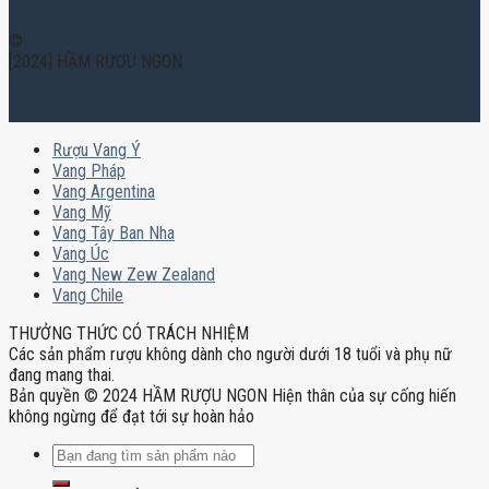
©
[2024] HẦM RƯỢU NGON
Rượu Vang Ý
Vang Pháp
Vang Argentina
Vang Mỹ
Vang Tây Ban Nha
Vang Úc
Vang New Zew Zealand
Vang Chile
THƯỞNG THỨC CÓ TRÁCH NHIỆM
Các sản phẩm rượu không dành cho người dưới 18 tuổi và phụ nữ
đang mang thai.
Bản quyền © 2024 HẦM RƯỢU NGON Hiện thân của sự cống hiến
không ngừng để đạt tới sự hoàn hảo
Tìm
kiếm: