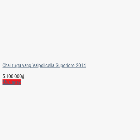
Chai rượu vang Valpolicella Superiore 2014
5.100.000
₫
Mua ngay