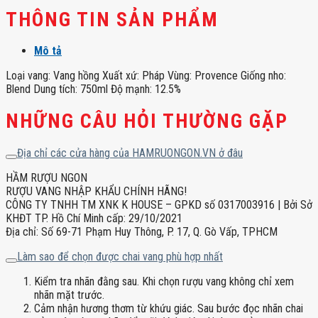
THÔNG TIN SẢN PHẨM
Mô tả
Loại vang: Vang hồng Xuất xứ: Pháp Vùng: Provence Giống nho:
Blend Dung tích: 750ml Độ mạnh: 12.5%
NHỮNG CÂU HỎI THƯỜNG GẶP
Địa chỉ các cửa hàng của HAMRUONGON.VN ở đâu
HẦM RƯỢU NGON
RƯỢU VANG NHẬP KHẨU CHÍNH HÃNG!
CÔNG TY TNHH TM XNK K HOUSE – GPKD số 0317003916 | Bởi Sở
KHĐT TP. Hồ Chí Minh cấp: 29/10/2021
Địa chỉ: Số 69-71 Phạm Huy Thông, P. 17, Q. Gò Vấp, TPHCM
Làm sao để chọn được chai vang phù hợp nhất
Kiểm tra nhãn đằng sau. Khi chọn rượu vang không chỉ xem
nhãn mặt trước.
Cảm nhận hương thơm từ khứu giác. Sau bước đọc nhãn chai