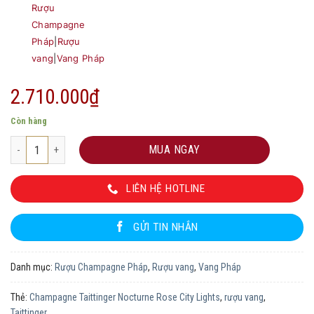
Rượu
Champagne
Pháp
|
Rượu
vang
|
Vang Pháp
2.710.000
₫
Còn hàng
Champagne Taittinger Nocturne Rose City Lights số lượng
MUA NGAY
LIÊN HỆ HOTLINE
GỬI TIN NHẮN
Danh mục:
Rượu Champagne Pháp
,
Rượu vang
,
Vang Pháp
Thẻ:
Champagne Taittinger Nocturne Rose City Lights
,
rượu vang
,
Taittinger