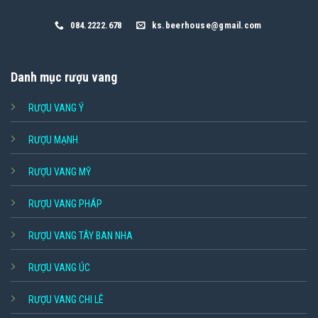
084.2222.678
ks.beerhouse@gmail.com
Danh mục rượu vang
RƯỢU VANG Ý
RƯỢU MẠNH
RƯỢU VANG MỸ
RƯỢU VANG PHÁP
RƯỢU VANG TÂY BAN NHA
RƯỢU VANG ÚC
RƯỢU VANG CHI LÊ