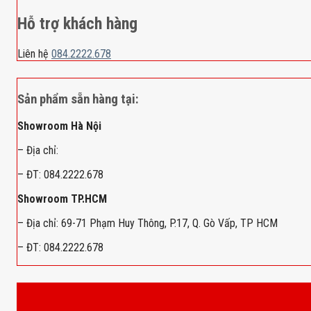
Hỗ trợ khách hàng
Liên hệ
084.2222.678
Sản phẩm sẵn hàng tại:
Showroom Hà Nội
– Địa chỉ:
– ĐT: 084.2222.678
Showroom TP.HCM
– Địa chỉ: 69-71 Phạm Huy Thông, P.17, Q. Gò Vấp, TP HCM
– ĐT: 084.2222.678