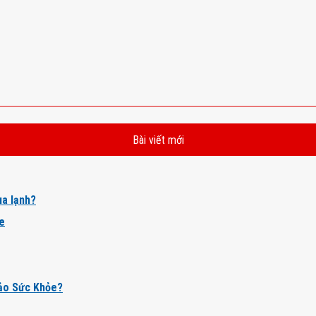
Bài viết mới
a lạnh?
ỏe
ảo Sức Khỏe?