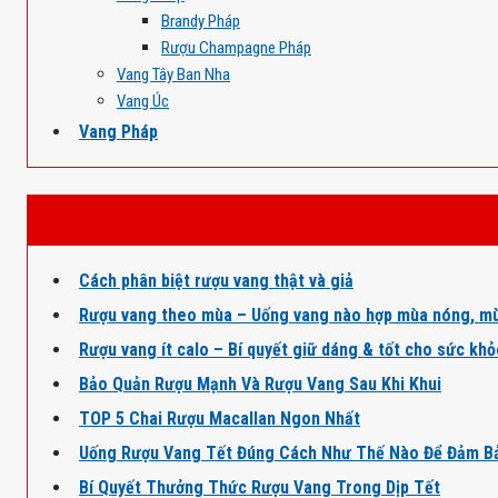
Brandy Pháp
Rượu Champagne Pháp
Vang Tây Ban Nha
Vang Úc
Vang Pháp
Cách phân biệt rượu vang thật và giả
Rượu vang theo mùa – Uống vang nào hợp mùa nóng, mù
Rượu vang ít calo – Bí quyết giữ dáng & tốt cho sức kh
Bảo Quản Rượu Mạnh Và Rượu Vang Sau Khi Khui
TOP 5 Chai Rượu Macallan Ngon Nhất
Uống Rượu Vang Tết Đúng Cách Như Thế Nào Để Đảm B
Bí Quyết Thưởng Thức Rượu Vang Trong Dịp Tết