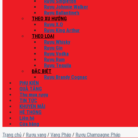
Rượu Singleton
Rượu Johnnie Walker
Rượu Ballantine’s
THEO XU HƯỚNG
Rượu X.O
Rượu King Arthur
THEO LOẠI
Rượu Whisky
Rượu Gin
Rượu Vodka
Rượu Rum
Rượu Tequila
ĐẶC BIỆT
Rượu Brandy Cognac
PHỤ KIỆN
QUÀ TẶNG
Thu mua rượu
TIN TỨC
KHUYẾN MÃI
HỆ THỐNG
Liên hệ
Cửa hàng
Trang chủ
/
Rượu vang
/
Vang Pháp
/
Rượu Champagne Pháp