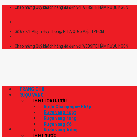
Skip
Chào mừng Quý khách hàng đã đến với WEBSITE HẦM RƯỢU NGON
to
content
Số 69 -71 Phạm Huy Thông, P. 17, Q. Gò Vấp, TPHCM
Chào mừng Quý khách hàng đã đến với WEBSITE HẦM RƯỢU NGON
TRANG CHỦ
RƯỢU VANG
THEO LOẠI RƯỢU
Rượu Champagne Pháp
Rượu vang ngọt
Rượu vang hồng
Rượu vang đỏ
Rượu vang trắng
THEO NƯỚC