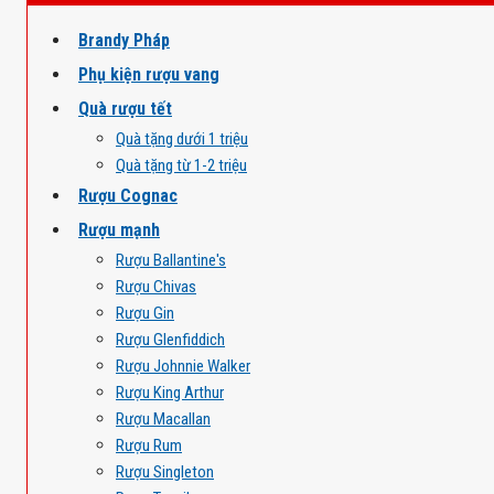
Brandy Pháp
Phụ kiện rượu vang
Quà rượu tết
Quà tặng dưới 1 triệu
Quà tặng từ 1-2 triệu
Rượu Cognac
Rượu mạnh
Rượu Ballantine's
Rượu Chivas
Rượu Gin
Rượu Glenfiddich
Rượu Johnnie Walker
Rượu King Arthur
Rượu Macallan
Rượu Rum
Rượu Singleton