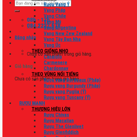
Tìm
Rượu Vang Ý
kiếm:
Vang Pháp
Vang Chile
08h - 17h
Vang Mỹ
084.2222.678
Vang Argentina
Vang New Zew Zealand
Đăng nhập
Vang Tây Ban Nha
Vang Úc
THEO GIỐNG NHO
Chưa có sản phẩm trong giỏ hàng.
Canaiolo
Carmenere
Giỏ hàng
Chardonnay
THEO VÙNG NỔI TIẾNG
Chưa có sản phẩm trong giỏ hàng.
Rượu vang Bordeaux (Pháp)
Rượu vang Burgundy (Pháp)
Rượu vang Puglia (Ý)
Rượu vang Tuscany (Ý)
RƯỢU MẠNH
THƯƠNG HIỆU LỚN
Rượu Chivas
Rượu Macallan
Rượu The Glenlivet
Rượu Glenfiddich