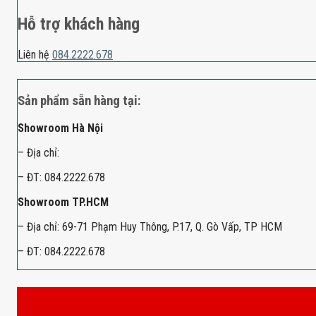
Hỗ trợ khách hàng
Liên hệ
084.2222.678
Sản phẩm sẵn hàng tại:
Showroom Hà Nội
– Địa chỉ:
– ĐT: 084.2222.678
Showroom TP.HCM
– Địa chỉ: 69-71 Phạm Huy Thông, P.17, Q. Gò Vấp, TP HCM
– ĐT: 084.2222.678