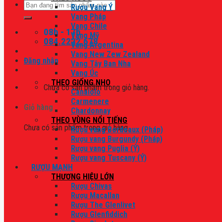
Tìm
Rượu Vang Ý
kiếm:
Vang Pháp
Vang Chile
08h - 17h
Vang Mỹ
084.2222.678
Vang Argentina
Vang New Zew Zealand
Đăng nhập
Vang Tây Ban Nha
Vang Úc
THEO GIỐNG NHO
Chưa có sản phẩm trong giỏ hàng.
Canaiolo
Carmenere
Giỏ hàng
Chardonnay
THEO VÙNG NỔI TIẾNG
Chưa có sản phẩm trong giỏ hàng.
Rượu vang Bordeaux (Pháp)
Rượu vang Burgundy (Pháp)
Rượu vang Puglia (Ý)
Rượu vang Tuscany (Ý)
RƯỢU MẠNH
THƯƠNG HIỆU LỚN
Rượu Chivas
Rượu Macallan
Rượu The Glenlivet
Rượu Glenfiddich