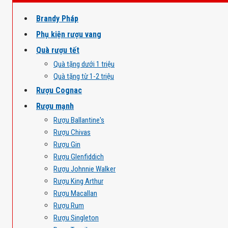
Brandy Pháp
Phụ kiện rượu vang
Quà rượu tết
Quà tặng dưới 1 triệu
Quà tặng từ 1-2 triệu
Rượu Cognac
Rượu mạnh
Rượu Ballantine's
Rượu Chivas
Rượu Gin
Rượu Glenfiddich
Rượu Johnnie Walker
Rượu King Arthur
Rượu Macallan
Rượu Rum
Rượu Singleton