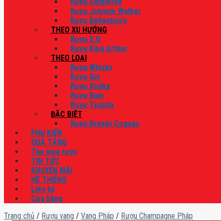
Rượu Singleton
Rượu Johnnie Walker
Rượu Ballantine’s
THEO XU HƯỚNG
Rượu X.O
Rượu King Arthur
THEO LOẠI
Rượu Whisky
Rượu Gin
Rượu Vodka
Rượu Rum
Rượu Tequila
ĐẶC BIỆT
Rượu Brandy Cognac
PHỤ KIỆN
QUÀ TẶNG
Thu mua rượu
TIN TỨC
KHUYẾN MÃI
HỆ THỐNG
Liên hệ
Cửa hàng
Trang chủ
/
Rượu vang
/
Vang Pháp
/
Rượu Champagne Pháp