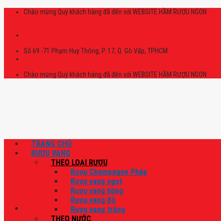
Skip
Chào mừng Quý khách hàng đã đến với WEBSITE HẦM RƯỢU NGON
to
content
Số 69 -71 Phạm Huy Thông, P. 17, Q. Gò Vấp, TPHCM
Chào mừng Quý khách hàng đã đến với WEBSITE HẦM RƯỢU NGON
TRANG CHỦ
RƯỢU VANG
THEO LOẠI RƯỢU
Rượu Champagne Pháp
Rượu vang ngọt
Rượu vang hồng
Rượu vang đỏ
Rượu vang trắng
THEO NƯỚC