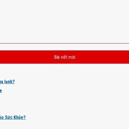
Bài viết mới
a lạnh?
ỏe
ảo Sức Khỏe?