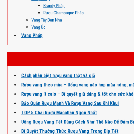
Brandy Pháp
Rượu Champagne Pháp
Vang Tây Ban Nha
Vang Úc
Vang Pháp
Cách phân biệt rượu vang thật và giả
Rượu vang theo mùa – Uống vang nào hợp mùa nóng, mù
Rượu vang ít calo – Bí quyết giữ dáng & tốt cho sức kh
Bảo Quản Rượu Mạnh Và Rượu Vang Sau Khi Khui
TOP 5 Chai Rượu Macallan Ngon Nhất
Uống Rượu Vang Tết Đúng Cách Như Thế Nào Để Đảm B
Bí Quyết Thưởng Thức Rượu Vang Trong Dịp Tết