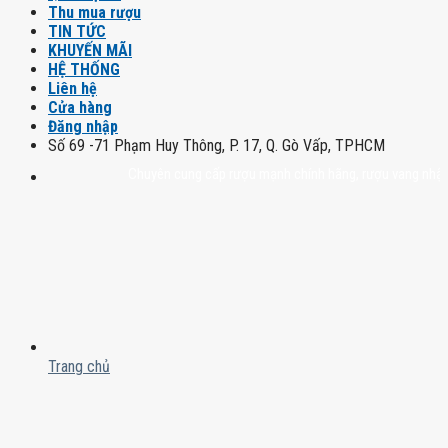
Thu mua rượu
TIN TỨC
KHUYẾN MÃI
HỆ THỐNG
Liên hệ
Cửa hàng
Đăng nhập
Số 69 -71 Phạm Huy Thông, P. 17, Q. Gò Vấp, TPHCM
Chuyên cung cấp rượu mạnh chính hãng, rượu vang nhập khẩu ca
Trang chủ