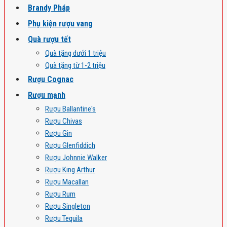
Brandy Pháp
Phụ kiện rượu vang
Quà rượu tết
Quà tặng dưới 1 triệu
Quà tặng từ 1-2 triệu
Rượu Cognac
Rượu mạnh
Rượu Ballantine's
Rượu Chivas
Rượu Gin
Rượu Glenfiddich
Rượu Johnnie Walker
Rượu King Arthur
Rượu Macallan
Rượu Rum
Rượu Singleton
Rượu Tequila