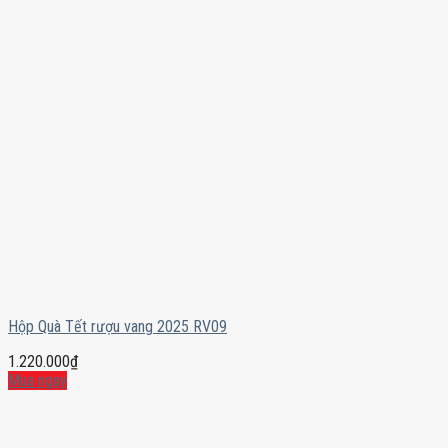
Hộp Quà Tết rượu vang 2025 RV09
1.220.000
₫
Mua ngay