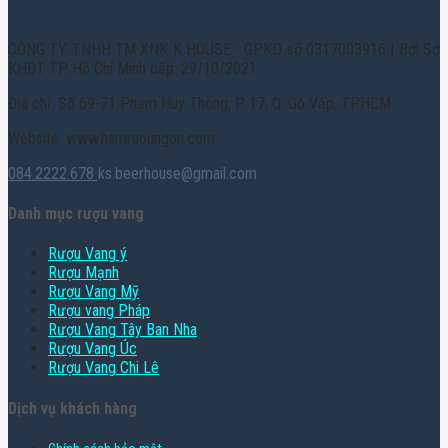
CÔNG TY TNHH TM XNK K HOUSE - GPKD số 0317003916 | Bởi Sở
KHĐT TP. Hồ Chí Minh cấp: 29/10/2021
Địa chỉ: Số 69-71 Phạm Huy Thông, P. 17, Q. Gò Vấp, TPHCM
Website: www.hamruoungon.com
084.2222.678
ks.beerhouse@gmail.com
Danh mục rượu vang
Rượu Vang ý
Rượu Mạnh
Rượu Vang Mỹ
Rượu vang Pháp
Rượu Vang Tây Ban Nha
Rượu Vang Úc
Rượu Vang Chi Lê
Dịch vụ khách hàng