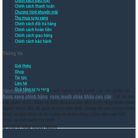
Chính sách bảo mật
Chính sách thanh toán
Chương trình khuyến mãi
Thu mua rượu vang
Chính sách đổi trả hàng
Chính sách hoàn tiền
Chính sách giao hàng
Chính sách bảo hành
Thông tin
Giới thiệu
Shop
Tin tức
Liên hệ
Quà tặng rượu vang
Hamruoungon.vn
là một doanh nghiệp kinh doanh các sản phẩm về
Rượu vang chính hãng
,
rượu mạnh nhập khẩu cao cấp
. Tất cả các
sản phẩm được đăng tải trên Website này đều được nhập khẩu chính
ngạch và có đầy đủ giấy tờ theo luật định. Chúng tôi luôn mong muốn
được sự lựa chọn và tin tưởng từ khách hàng, cũng như cam kết
phục vụ một cách tốt nhất!
© [2024] HẦM RƯỢU NGON