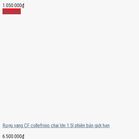
1.050.000
₫
Mua ngay
Rượu vang CF collefrisio chai lớn 1.5l phiên bản giới hạn
6.500.000
₫