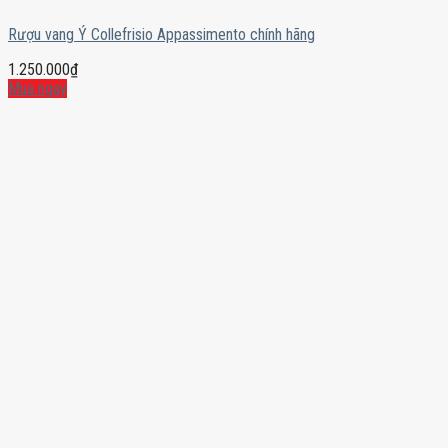
Rượu vang Ý Collefrisio Appassimento chính hãng
1.250.000
₫
Mua ngay