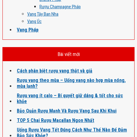
Rượu Champagne Pháp
Vang Tây Ban Nha
Vang Úc
Vang Pháp
Bài viết mới
Cách phân biệt rượu vang thật và giả
Rượu vang theo mùa – Uống vang nào hợp mùa nóng,
mùa lạnh?
Rượu vang ít calo – Bí quyết giữ dáng & tốt cho sức
khỏe
Bảo Quản Rượu Mạnh Và Rượu Vang Sau Khi Khui
TOP 5 Chai Rượu Macallan Ngon Nhất
Uống Rượu Vang Tết Đúng Cách Như Thế Nào Để Đảm
Bảo Sức Khỏe?