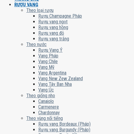
RƯỢU VANG
Theo loại rượu
Rượu Champagne Pháp
Rượu vang ngọt
Rượu vang hồng
Rượu vang đỏ
Rượu vang trắng
Theo nước
Rượu Vang Ý
Vang Pháp
Vang Chile
Vang Mỹ
Vang Argentina
Vang New Zew Zealand
Vang Tây Ban Nha
Vang Úc
Theo giống nho
Canaiolo
Carmenere
Chardonnay
Theo vùng nổi tiếng
Rượu vang Bordeaux (Pháp)
Rượu vang Burgundy (Pháp)