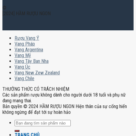
©
[2024] HẦM RƯỢU NGON
Rượu Vang Ý
Vang Pháp
Vang Argentina
Vang Mỹ
Vang Tây Ban Nha
Vang Úc
Vang New Zew Zealand
Vang Chile
THƯỞNG THỨC CÓ TRÁCH NHIỆM
Các sản phẩm rượu không dành cho người dưới 18 tuổi và phụ nữ
đang mang thai.
Bản quyền © 2024 HẦM RƯỢU NGON Hiện thân của sự cống hiến
không ngừng để đạt tới sự hoàn hảo
Tìm
kiếm:
TRANG CHỦ