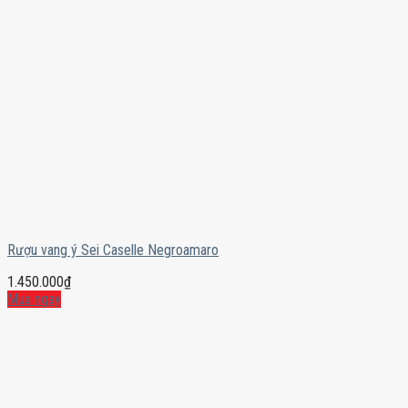
Rượu vang ý Sei Caselle Negroamaro
1.450.000
₫
Mua ngay