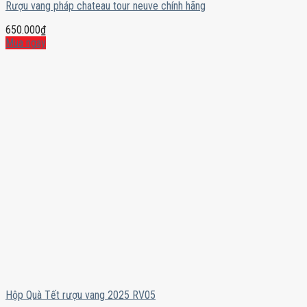
Rượu vang pháp chateau tour neuve chính hãng
650.000
₫
Mua ngay
Hộp Quà Tết rượu vang 2025 RV05