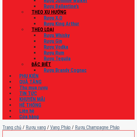
Rượu Johnnie Walker
Rượu Ballantine’s
THEO XU HƯỚNG
Rượu X.O
Rượu King Arthur
THEO LOẠI
Rượu Whisky
Rượu Gin
Rượu Vodka
Rượu Rum
Rượu Tequila
ĐẶC BIỆT
Rượu Brandy Cognac
PHỤ KIỆN
QUÀ TẶNG
Thu mua rượu
TIN TỨC
KHUYẾN MÃI
HỆ THỐNG
Liên hệ
Cửa hàng
Trang chủ
/
Rượu vang
/
Vang Pháp
/
Rượu Champagne Pháp