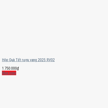
Hộp Quà Tết rượu vang 2025 RV02
1.750.000
₫
Mua ngay