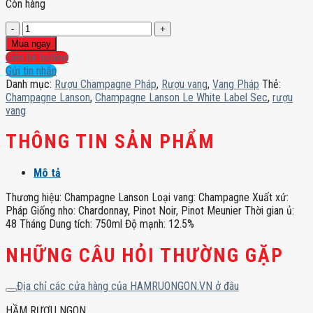
Còn hàng
Champagne
Lanson
Mua ngay
Le
Liên hệ hotline
White
Gửi tin nhắn
Label
Danh mục:
Rượu Champagne Pháp
,
Rượu vang
,
Vang Pháp
Thẻ:
Sec
Champagne Lanson
,
Champagne Lanson Le White Label Sec
,
rượu
số
vang
lượng
THÔNG TIN SẢN PHẨM
Mô tả
Thương hiệu: Champagne Lanson Loại vang: Champagne Xuất xứ:
Pháp Giống nho: Chardonnay, Pinot Noir, Pinot Meunier Thời gian ủ:
48 Tháng Dung tích: 750ml Độ mạnh: 12.5%
NHỮNG CÂU HỎI THƯỜNG GẶP
Địa chỉ các cửa hàng của HAMRUONGON.VN ở đâu
HẦM RƯỢU NGON