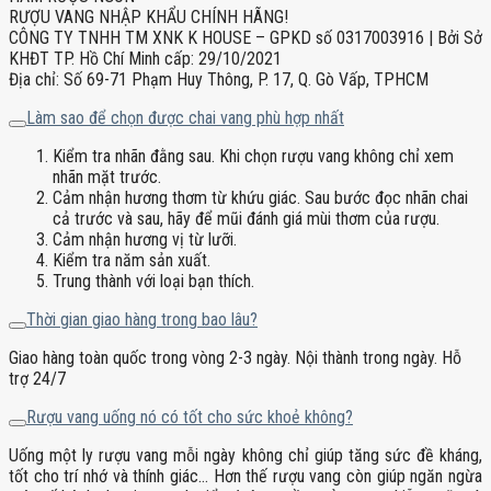
RƯỢU VANG NHẬP KHẨU CHÍNH HÃNG!
CÔNG TY TNHH TM XNK K HOUSE – GPKD số 0317003916 | Bởi Sở
KHĐT TP. Hồ Chí Minh cấp: 29/10/2021
Địa chỉ: Số 69-71 Phạm Huy Thông, P. 17, Q. Gò Vấp, TPHCM
Làm sao để chọn được chai vang phù hợp nhất
Kiểm tra nhãn đằng sau. Khi chọn rượu vang không chỉ xem
nhãn mặt trước.
Cảm nhận hương thơm từ khứu giác. Sau bước đọc nhãn chai
cả trước và sau, hãy để mũi đánh giá mùi thơm của rượu.
Cảm nhận hương vị từ lưỡi.
Kiểm tra năm sản xuất.
Trung thành với loại bạn thích.
Thời gian giao hàng trong bao lâu?
Giao hàng toàn quốc trong vòng 2-3 ngày. Nội thành trong ngày. Hỗ
trợ 24/7
Rượu vang uống nó có tốt cho sức khoẻ không?
Uống một ly rượu vang mỗi ngày không chỉ giúp tăng sức đề kháng,
tốt cho trí nhớ và thính giác… Hơn thế rượu vang còn giúp ngăn ngừa