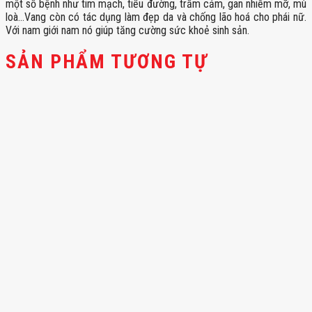
một số bệnh như tim mạch, tiểu đường, trầm cảm, gan nhiễm mỡ, mù
loà…Vang còn có tác dụng làm đẹp da và chống lão hoá cho phái nữ.
Với nam giới nam nó giúp tăng cường sức khoẻ sinh sản.
SẢN PHẨM TƯƠNG TỰ