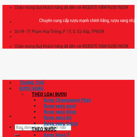
Skip
Chào mừng Quý khách hàng đã đến với WEBSITE HẦM RƯỢU NGON
to
content
Chuyên cung cấp rượu mạnh chính hãng, rượu vang nhập khẩu ca
Số 69 -71 Phạm Huy Thông, P. 17, Q. Gò Vấp, TPHCM
Chào mừng Quý khách hàng đã đến với WEBSITE HẦM RƯỢU NGON
TRANG CHỦ
RƯỢU VANG
THEO LOẠI RƯỢU
Rượu Champagne Pháp
Rượu vang ngọt
Rượu vang hồng
Rượu vang đỏ
Rượu vang trắng
Tìm
THEO NƯỚC
kiếm:
Rượu Vang Ý