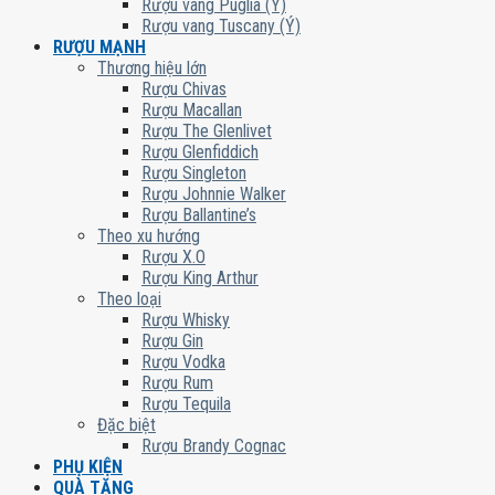
Rượu vang Puglia (Ý)
Rượu vang Tuscany (Ý)
RƯỢU MẠNH
Thương hiệu lớn
Rượu Chivas
Rượu Macallan
Rượu The Glenlivet
Rượu Glenfiddich
Rượu Singleton
Rượu Johnnie Walker
Rượu Ballantine’s
Theo xu hướng
Rượu X.O
Rượu King Arthur
Theo loại
Rượu Whisky
Rượu Gin
Rượu Vodka
Rượu Rum
Rượu Tequila
Đặc biệt
Rượu Brandy Cognac
PHỤ KIỆN
QUÀ TẶNG