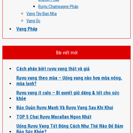
Rượu Champagne Pháp
Vang Tây Ban Nha
Vang Úc
Vang Pháp
Bài viết mới
Cách phân biệt rượu vang thật và giả
Rượu vang theo mùa – Uống vang nào hợp mùa nóng,
mùa lạnh?
Rượu vang ít calo – Bí quyết giữ dáng & tốt cho sức
khỏe
Bảo Quản Rượu Mạnh Và Rượu Vang Sau Khi Khui
TOP 5 Chai Rượu Macallan Ngon Nhất
Uống Rượu Vang Tết Đúng Cách Như Thế Nào Để Đảm
Bảo Sức Khỏe?