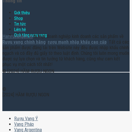
Thông tin
Giới thiệu
Shop
Tin tức
Liên hệ
Quà tặng rượu vang
Hamruoungon.vn
là một doanh nghiệp kinh doanh các sản phẩm về
Rượu vang chính hãng
,
rượu mạnh nhập khẩu cao cấp
. Tất cả các
sản phẩm được đăng tải trên Website này đều được nhập khẩu chính
ngạch và có đầy đủ giấy tờ theo luật định. Chúng tôi luôn mong muốn
được sự lựa chọn và tin tưởng từ khách hàng, cũng như cam kết
phục vụ một cách tốt nhất!
© [2024] HẦM RƯỢU NGON
©
[2024] HẦM RƯỢU NGON
Rượu Vang Ý
Vang Pháp
Vang Argentina