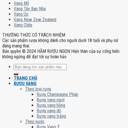
Vang Mỹ
Vang Tây Ban Nha
Vang Úc
Vang New Zew Zealand
Vang Chile
THƯỞNG THỨC CÓ TRÁCH NHIỆM
Các sản phẩm rượu không dành cho người dưới 18 tuổi và phụ nữ
đang mang thai.
Bản quyền © 2024 HẦM RƯỢU NGON Hiện thân của sự cống hiến
không ngừng để đạt tới sự hoàn hảo
Tìm
kiếm:
TRANG CHỦ
RƯỢU VANG
Theo loại rượu
Rượu Champagne Pháp
Rượu vang ngọt
Rượu vang hồng
Rượu vang đỏ
Rượu vang trắng
Theo nước
Rượu Vang Ý