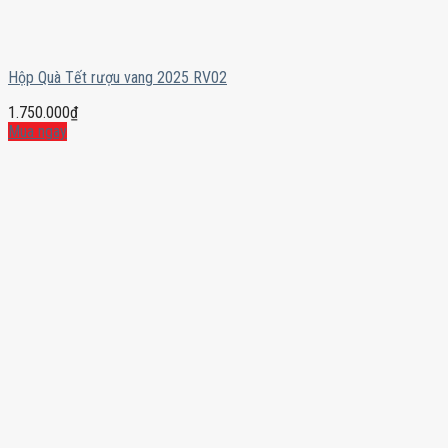
Hộp Quà Tết rượu vang 2025 RV02
1.750.000
₫
Mua ngay