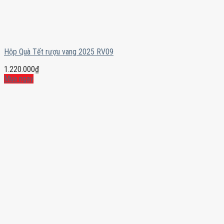
Hộp Quà Tết rượu vang 2025 RV09
1.220.000
₫
Mua ngay