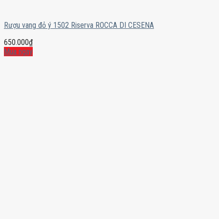
Rượu vang đỏ ý 1502 Riserva ROCCA DI CESENA
650.000
₫
Mua ngay