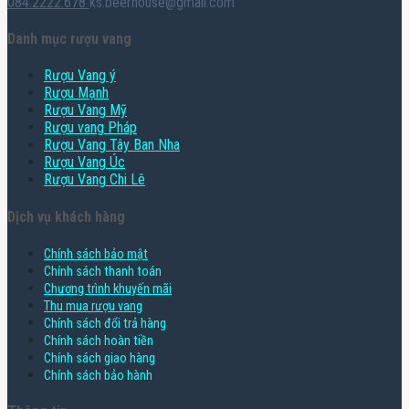
084.2222.678
ks.beerhouse@gmail.com
Danh mục rượu vang
Rượu Vang ý
Rượu Mạnh
Rượu Vang Mỹ
Rượu vang Pháp
Rượu Vang Tây Ban Nha
Rượu Vang Úc
Rượu Vang Chi Lê
Dịch vụ khách hàng
Chính sách bảo mật
Chính sách thanh toán
Chương trình khuyến mãi
Thu mua rượu vang
Chính sách đổi trả hàng
Chính sách hoàn tiền
Chính sách giao hàng
Chính sách bảo hành