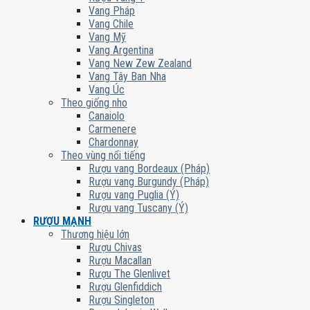
Vang Pháp
Vang Chile
Vang Mỹ
Vang Argentina
Vang New Zew Zealand
Vang Tây Ban Nha
Vang Úc
Theo giống nho
Canaiolo
Carmenere
Chardonnay
Theo vùng nổi tiếng
Rượu vang Bordeaux (Pháp)
Rượu vang Burgundy (Pháp)
Rượu vang Puglia (Ý)
Rượu vang Tuscany (Ý)
RƯỢU MẠNH
Thương hiệu lớn
Rượu Chivas
Rượu Macallan
Rượu The Glenlivet
Rượu Glenfiddich
Rượu Singleton