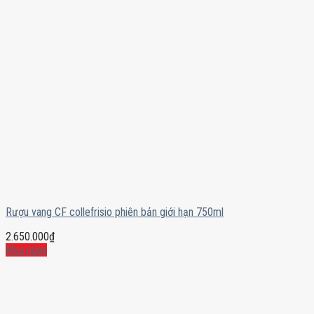
Rượu vang CF collefrisio phiên bản giới hạn 750ml
2.650.000
₫
Mua ngay