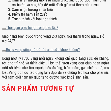
Cảm nhận hương thơm từ khứu giác. Sau bước đọc nhãn chai
cả trước và sau, hãy để mũi đánh giá mùi thơm của rượu.
Cảm nhận hương vị từ lưỡi.
Kiểm tra năm sản xuất.
Trung thành với loại bạn thích.
Thời gian giao hàng trong bao lâu?
Giao hàng toàn quốc trong vòng 2-3 ngày. Nội thành trong ngày. Hỗ
trợ 24/7
Rượu vang uống nó có tốt cho sức khoẻ không?
Uống một ly rượu vang mỗi ngày không chỉ giúp tăng sức đề kháng,
tốt cho trí nhớ và thính giác… Hơn thế rượu vang còn giúp ngăn ngừa
một số bệnh như tim mạch, tiểu đường, trầm cảm, gan nhiễm mỡ, mù
loà…Vang còn có tác dụng làm đẹp da và chống lão hoá cho phái nữ.
Với nam giới nam nó giúp tăng cường sức khoẻ sinh sản.
SẢN PHẨM TƯƠNG TỰ