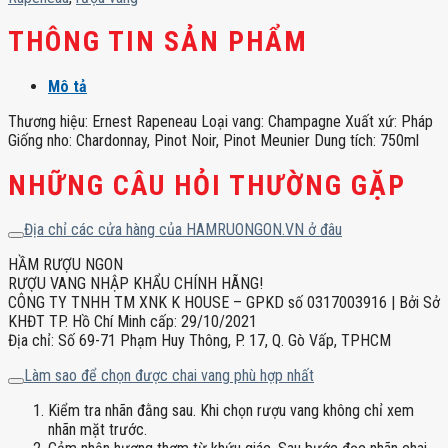
số
lượng
THÔNG TIN SẢN PHẨM
Mô tả
Thương hiệu: Ernest Rapeneau Loại vang: Champagne Xuất xứ: Pháp
Giống nho: Chardonnay, Pinot Noir, Pinot Meunier Dung tích: 750ml
NHỮNG CÂU HỎI THƯỜNG GẶP
Địa chỉ các cửa hàng của HAMRUONGON.VN ở đâu
HẦM RƯỢU NGON
RƯỢU VANG NHẬP KHẨU CHÍNH HÃNG!
CÔNG TY TNHH TM XNK K HOUSE – GPKD số 0317003916 | Bởi Sở
KHĐT TP. Hồ Chí Minh cấp: 29/10/2021
Địa chỉ: Số 69-71 Phạm Huy Thông, P. 17, Q. Gò Vấp, TPHCM
Làm sao để chọn được chai vang phù hợp nhất
Kiểm tra nhãn đằng sau. Khi chọn rượu vang không chỉ xem
nhãn mặt trước.