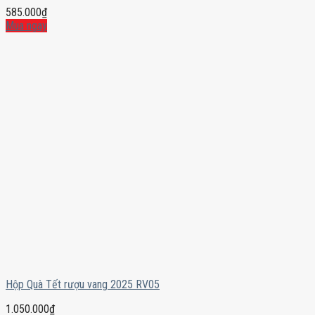
585.000
₫
Mua ngay
Hộp Quà Tết rượu vang 2025 RV05
1.050.000
₫