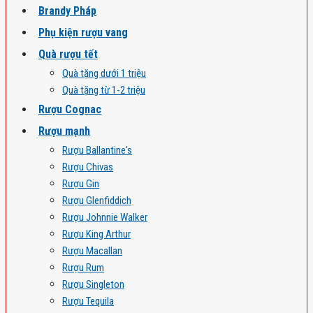
Brandy Pháp
Phụ kiện rượu vang
Quà rượu tết
Quà tặng dưới 1 triệu
Quà tặng từ 1-2 triệu
Rượu Cognac
Rượu mạnh
Rượu Ballantine's
Rượu Chivas
Rượu Gin
Rượu Glenfiddich
Rượu Johnnie Walker
Rượu King Arthur
Rượu Macallan
Rượu Rum
Rượu Singleton
Rượu Tequila