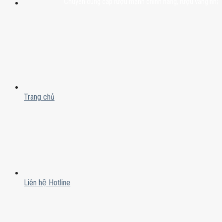
Chuyên cung cấp rượu mạnh chính hãng, rượu vang nhập khẩu ca
Trang chủ
Liên hệ Hotline