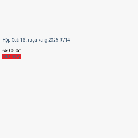
Hộp Quà Tết rượu vang 2025 RV14
650.000
₫
Mua ngay