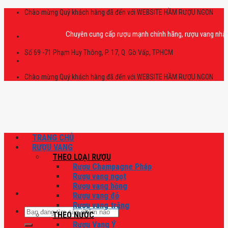
Skip
Chào mừng Quý khách hàng đã đến với WEBSITE HẦM RƯỢU NGON
to
content
Chuyên cung cấp rượu mạnh chính hãng, rượu vang nhập khẩu ca
Số 69 -71 Phạm Huy Thông, P. 17, Q. Gò Vấp, TPHCM
Chào mừng Quý khách hàng đã đến với WEBSITE HẦM RƯỢU NGON
TRANG CHỦ
RƯỢU VANG
THEO LOẠI RƯỢU
Rượu Champagne Pháp
Rượu vang ngọt
Rượu vang hồng
Rượu vang đỏ
Rượu vang trắng
Tìm
THEO NƯỚC
kiếm:
Rượu Vang Ý