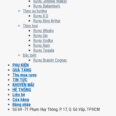
Rượu Johnnie Walker
Rượu Ballantine’s
Theo xu hướng
Rượu X.O
Rượu King Arthur
Theo loại
Rượu Whisky
Rượu Gin
Rượu Vodka
Rượu Rum
Rượu Tequila
Đặc biệt
Rượu Brandy Cognac
PHỤ KIỆN
QUÀ TẶNG
Thu mua rượu
TIN TỨC
KHUYẾN MÃI
HỆ THỐNG
Liên hệ
Cửa hàng
Đăng nhập
Số 69 -71 Phạm Huy Thông, P. 17, Q. Gò Vấp, TPHCM