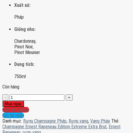
Xuất xứ:
Pháp
Giống nho:
Chardonnay,
Pinot Noir,
Pinot Meunier
Dung tích:
750ml
Còn hàng
Champagne
Ernest
Mua ngay
Rapeneau
Liên hệ hotline
Edition
Gửi tin nhắn
Extreme
Danh mục:
Rượu Champagne Pháp
,
Rượu vang
,
Vang Pháp
Thẻ:
Extra
Champagne Ernest Rapeneau Edition Extreme Extra Brut
,
Ernest
Brut
Rapeneau
,
rượu vang