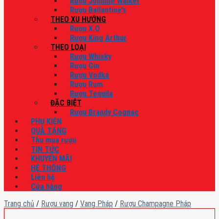
Rượu Johnnie Walker
Rượu Ballantine’s
THEO XU HƯỚNG
Rượu X.O
Rượu King Arthur
THEO LOẠI
Rượu Whisky
Rượu Gin
Rượu Vodka
Rượu Rum
Rượu Tequila
ĐẶC BIỆT
Rượu Brandy Cognac
PHỤ KIỆN
QUÀ TẶNG
Thu mua rượu
TIN TỨC
KHUYẾN MÃI
HỆ THỐNG
Liên hệ
Cửa hàng
Trang chủ
/
Rượu vang
/
Vang Pháp
/
Rượu Champagne Pháp