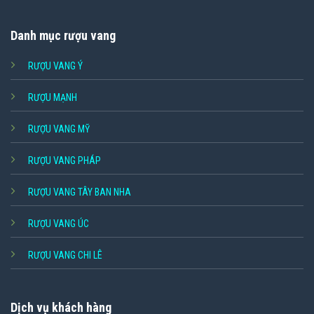
Danh mục rượu vang
RƯỢU VANG Ý
RƯỢU MẠNH
RƯỢU VANG MỸ
RƯỢU VANG PHÁP
RƯỢU VANG TÂY BAN NHA
RƯỢU VANG ÚC
RƯỢU VANG CHI LÊ
Dịch vụ khách hàng