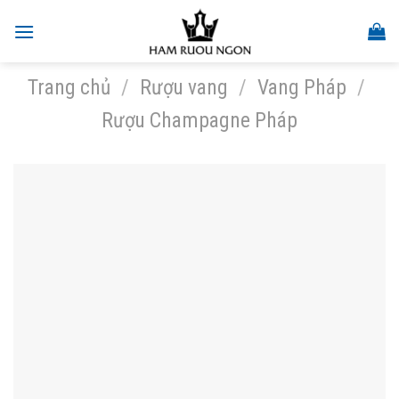
Skip
to
content
Trang chủ
/
Rượu vang
/
Vang Pháp
/
Rượu Champagne Pháp