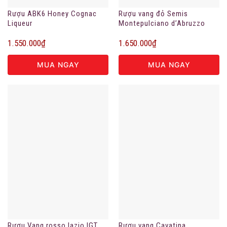
Rượu ABK6 Honey Cognac
Rượu vang đỏ Semis
Liqueur
Montepulciano d’Abruzzo
DOC
1.550.000
₫
1.650.000
₫
MUA NGAY
MUA NGAY
Rượu Vang rosso lazio IGT
Rượu vang Cavatina