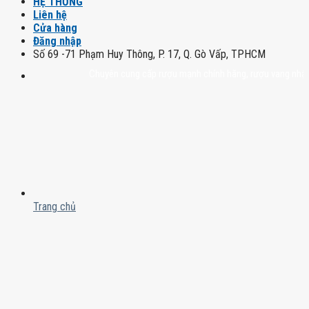
HỆ THỐNG
Liên hệ
Cửa hàng
Đăng nhập
Số 69 -71 Phạm Huy Thông, P. 17, Q. Gò Vấp, TPHCM
Chuyên cung cấp rượu mạnh chính hãng, rượu vang nhập khẩu ca
Trang chủ