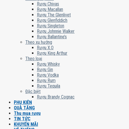
Rượu Chivas
Rượu Macallan
Rượu The Glenlivet
Rượu Glenfiddich
Rượu Singleton
Rượu Johnnie Walker
Rượu Ballantine’s
Theo xu hướng
Rượu X.O
Rượu King Arthur
Theo loại
Rượu Whisky
Rượu Gin
Rượu Vodka
Rượu Rum
Rượu Tequila
Đặc biệt
Rượu Brandy Cognac
PHỤ KIỆN
QUÀ TẶNG
Thu mua rượu
TIN TỨC
KHUYẾN MÃI