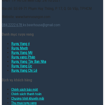
KHĐT TP. Hồ Chí Minh cấp: 29/10/2021
Địa chỉ: Số 69-71 Phạm Huy Thông, P. 17, Q. Gò Vấp, TPHCM
Website: www.hamruoungon.com
084.2222.678
ks.beerhouse@gmail.com
Danh mục rượu vang
Rượu Vang ý
Rượu Mạnh
Rượu Vang Mỹ
Rượu vang Pháp
Rượu Vang Tây Ban Nha
Rượu Vang Úc
Rượu Vang Chi Lê
Dịch vụ khách hàng
Chính sách bảo mật
Chính sách thanh toán
Chương trình khuyến mãi
Thu mua rượu vang