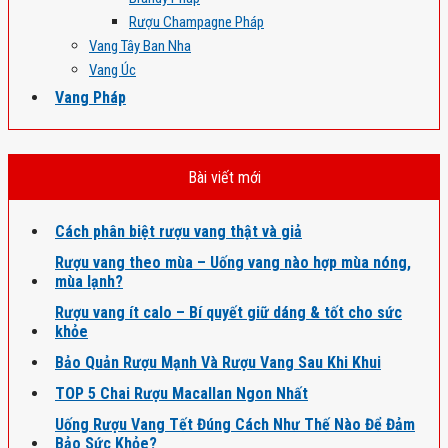
Rượu Champagne Pháp
Vang Tây Ban Nha
Vang Úc
Vang Pháp
Bài viết mới
Cách phân biệt rượu vang thật và giả
Rượu vang theo mùa – Uống vang nào hợp mùa nóng,
mùa lạnh?
Rượu vang ít calo – Bí quyết giữ dáng & tốt cho sức
khỏe
Bảo Quản Rượu Mạnh Và Rượu Vang Sau Khi Khui
TOP 5 Chai Rượu Macallan Ngon Nhất
Uống Rượu Vang Tết Đúng Cách Như Thế Nào Để Đảm
Bảo Sức Khỏe?