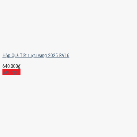
Hộp Quà Tết rượu vang 2025 RV16
640.000
₫
Mua ngay