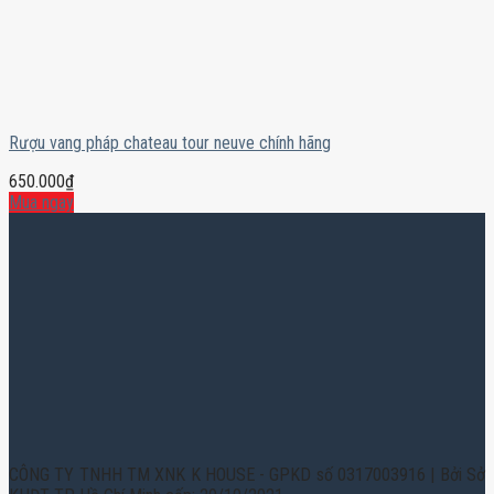
Rượu vang pháp chateau tour neuve chính hãng
650.000
₫
Mua ngay
CÔNG TY TNHH TM XNK K HOUSE - GPKD số 0317003916 | Bởi Sở