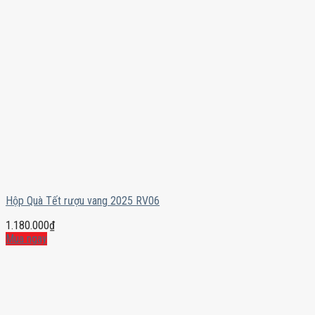
Hộp Quà Tết rượu vang 2025 RV06
1.180.000
₫
Mua ngay