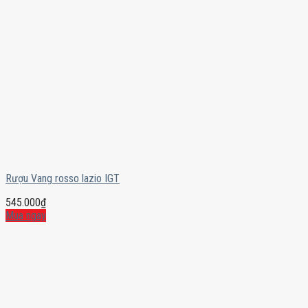
Rượu Vang rosso lazio IGT
545.000
₫
Mua ngay