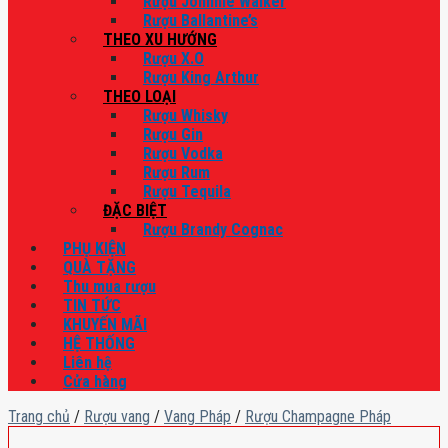
Rượu Johnnie Walker
Rượu Ballantine’s
THEO XU HƯỚNG
Rượu X.O
Rượu King Arthur
THEO LOẠI
Rượu Whisky
Rượu Gin
Rượu Vodka
Rượu Rum
Rượu Tequila
ĐẶC BIỆT
Rượu Brandy Cognac
PHỤ KIỆN
QUÀ TẶNG
Thu mua rượu
TIN TỨC
KHUYẾN MÃI
HỆ THỐNG
Liên hệ
Cửa hàng
Trang chủ
/
Rượu vang
/
Vang Pháp
/
Rượu Champagne Pháp