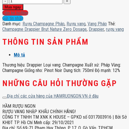
Champagne
Drappier
Mua ngay
Brut
Liên hệ hotline
Nature
Gửi tin nhắn
Zero
Danh mục:
Rượu Champagne Pháp
,
Rượu vang
,
Vang Pháp
Thẻ:
Dosage
Champagne Drappier Brut Nature Zero Dosage
,
Drappier
,
rượu vang
số
lượng
THÔNG TIN SẢN PHẨM
Mô tả
Thương hiệu: Drappier Loại vang: Champagne Xuất xứ: Pháp Vùng:
Champagne Giống nho: Pinot Noir Dung tích: 750ml Độ mạnh: 12%
NHỮNG CÂU HỎI THƯỜNG GẶP
Địa chỉ các cửa hàng của HAMRUONGON.VN ở đâu
HẦM RƯỢU NGON
RƯỢU VANG NHẬP KHẨU CHÍNH HÃNG!
CÔNG TY TNHH TM XNK K HOUSE – GPKD số 0317003916 | Bởi Sở
KHĐT TP. Hồ Chí Minh cấp: 29/10/2021
Địa chỉ: Số 69-71 Phạm Huy Thông, P. 17, Q. Gò Vấp, TPHCM