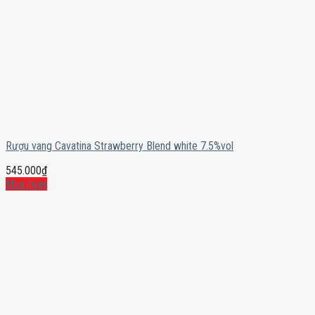
Rượu vang Cavatina Strawberry Blend white 7.5%vol
545.000
₫
Mua ngay