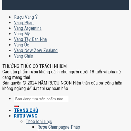
Rượu Vang Ý
Vang Pháp
Vang Argentina
Vang Mỹ
Vang Tây Ban Nha
Vang Úc
Vang New Zew Zealand
Vang Chile
THƯỞNG THỨC CÓ TRÁCH NHIỆM
Các sản phẩm rượu không dành cho người dưới 18 tuổi và phụ nữ
đang mang thai.
Bản quyền © 2024 HẦM RƯỢU NGON Hiện thân của sự cống hiến
không ngừng để đạt tới sự hoàn hảo
Tìm
kiếm:
TRANG CHỦ
RƯỢU VANG
Theo loại rượu
Rượu Champagne Pháp