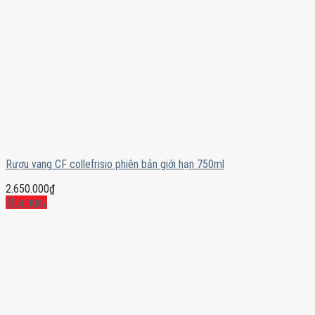
Rượu vang CF collefrisio phiên bản giới hạn 750ml
2.650.000
₫
Mua ngay