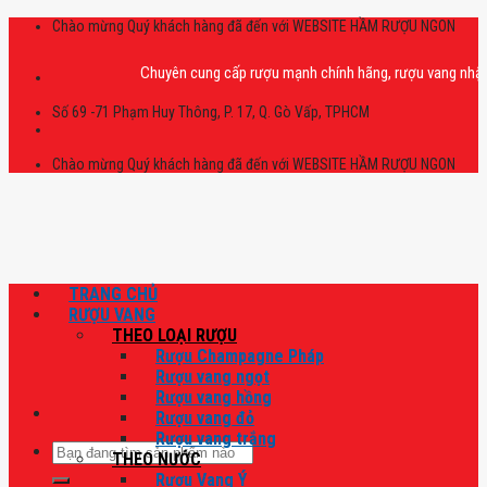
Skip
Chào mừng Quý khách hàng đã đến với WEBSITE HẦM RƯỢU NGON
to
content
Chuyên cung cấp rượu mạnh chính hãng, rượu vang nhập khẩu ca
Số 69 -71 Phạm Huy Thông, P. 17, Q. Gò Vấp, TPHCM
Chào mừng Quý khách hàng đã đến với WEBSITE HẦM RƯỢU NGON
TRANG CHỦ
RƯỢU VANG
THEO LOẠI RƯỢU
Rượu Champagne Pháp
Rượu vang ngọt
Rượu vang hồng
Rượu vang đỏ
Rượu vang trắng
Tìm
THEO NƯỚC
kiếm:
Rượu Vang Ý