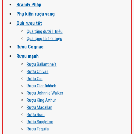
Brandy Pháp
Phụ kiện rượu vang
Quà rượu tết
Quà tặng dưới 1 triệu
Quà tặng từ 1-2 triệu
Rượu Cognac
Rượu mạnh
Rượu Ballantine's
Rượu Chivas
Rượu Gin
Rượu Glenfiddich
Rượu Johnnie Walker
Rượu King Arthur
Rượu Macallan
Rượu Rum
Rượu Singleton
Rượu Tequila