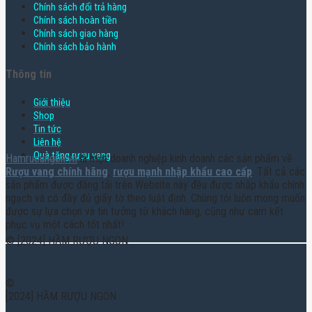
Chính sách đổi trả hàng
Chính sách hoàn tiền
Chính sách giao hàng
Chính sách bảo hành
Thông tin
Giới thiệu
Shop
Tin tức
Liên hệ
Quà tặng rượu vang
Hamruoungon.vn
là một doanh nghiệp kinh doanh các sản phẩm về
Rượu vang chính hãng
,
rượu mạnh nhập khẩu cao cấp
. Tất cả các
sản phẩm được đăng tải trên Website này đều được nhập khẩu chính
ngạch và có đầy đủ giấy tờ theo luật định. Chúng tôi luôn mong muốn
được sự lựa chọn và tin tưởng từ khách hàng, cũng như cam kết
phục vụ một cách tốt nhất!
© [2024] HẦM RƯỢU NGON
©
[2024] HẦM RƯỢU NGON