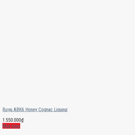
Rượu ABK6 Honey Cognac Liqueur
1.550.000
₫
Mua ngay