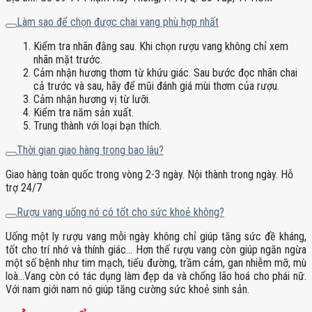
Làm sao để chọn được chai vang phù hợp nhất
Kiểm tra nhãn đằng sau. Khi chọn rượu vang không chỉ xem
nhãn mặt trước.
Cảm nhận hương thơm từ khứu giác. Sau bước đọc nhãn chai
cả trước và sau, hãy để mũi đánh giá mùi thơm của rượu.
Cảm nhận hương vị từ lưỡi.
Kiểm tra năm sản xuất.
Trung thành với loại bạn thích.
Thời gian giao hàng trong bao lâu?
Giao hàng toàn quốc trong vòng 2-3 ngày. Nội thành trong ngày. Hỗ
trợ 24/7
Rượu vang uống nó có tốt cho sức khoẻ không?
Uống một ly rượu vang mỗi ngày không chỉ giúp tăng sức đề kháng,
tốt cho trí nhớ và thính giác… Hơn thế rượu vang còn giúp ngăn ngừa
một số bệnh như tim mạch, tiểu đường, trầm cảm, gan nhiễm mỡ, mù
loà…Vang còn có tác dụng làm đẹp da và chống lão hoá cho phái nữ.
Với nam giới nam nó giúp tăng cường sức khoẻ sinh sản.