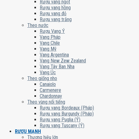
Rượu vang ngọt
Rượu vang hồng
Rượu vang đỏ
Rượu vang trắng
Theo nước
Rượu Vang Ý
Vang Pháp
Vang Chile
Vang Mỹ
Vang Argentina
Vang New Zew Zealand
Vang Tây Ban Nha
Vang Úc
Theo giống nho
Canaiolo
Carmenere
Chardonnay
Theo vùng nổi tiếng
Rượu vang Bordeaux (Pháp)
Rượu vang Burgundy (Pháp)
Rượu vang Puglia (Ý)
Rượu vang Tuscany (Ý)
RƯỢU MẠNH
Thương hiệu lớn