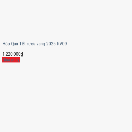
Hộp Quà Tết rượu vang 2025 RV09
1.220.000
₫
Mua ngay