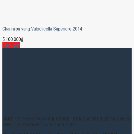
Chai rượu vang Valpolicella Superiore 2014
5.100.000
₫
Mua ngay
CÔNG TY TNHH TM XNK K HOUSE - GPKD số 0317003916 | Bởi Sở
KHĐT TP. Hồ Chí Minh cấp: 29/10/2021