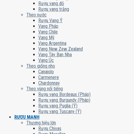
Rượu vang đỏ
Rượu vang trắng
Theo nước
Rượu Vang Ý
Vang Pháp
Vang Chile
Vang Mỹ
Vang Argentina
Vang New Zew Zealand
Vang Tây Ban Nha
Vang Úc
Theo giống nho
Canaiolo
Carmenere
Chardonnay
Theo vùng nổi tiếng
Rượu vang Bordeaux (Pháp)
Rượu vang Burgundy (Pháp)
Rượu vang Puglia (Ý)
Rượu vang Tuscany (Ý)
RƯỢU MẠNH
Thương hiệu lớn
Rượu Chivas