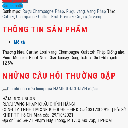
Liên hệ hotline
Premier
Gửi tin nhắn
Cru
Danh mục:
Rượu Champagne Pháp
,
Rượu vang
,
Vang Pháp
Thẻ:
số
Cattier
,
Champagne Cattier Brut Premier Cru
,
rượu vang
lượng
THÔNG TIN SẢN PHẨM
Mô tả
Thương hiệu: Cattier Loại vang: Champagne Xuất xứ: Pháp Giống nho:
Pinot Meunier, Pinot Noir, Chardonnay Dung tích: 750ml Độ mạnh:
12.5%
NHỮNG CÂU HỎI THƯỜNG GẶP
Địa chỉ các cửa hàng của HAMRUONGON.VN ở đâu
HẦM RƯỢU NGON
RƯỢU VANG NHẬP KHẨU CHÍNH HÃNG!
CÔNG TY TNHH TM XNK K HOUSE – GPKD số 0317003916 | Bởi Sở
KHĐT TP. Hồ Chí Minh cấp: 29/10/2021
Địa chỉ: Số 69-71 Phạm Huy Thông, P. 17, Q. Gò Vấp, TPHCM