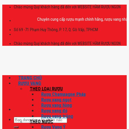
Skip
Chào mừng Quý khách hàng đã đến với WEBSITE HẦM RƯỢU NGON
to
content
Chuyên cung cấp rượu mạnh chính hãng, rượu vang nhập khẩu ca
Số 69 -71 Phạm Huy Thông, P. 17, Q. Gò Vấp, TPHCM
Chào mừng Quý khách hàng đã đến với WEBSITE HẦM RƯỢU NGON
TRANG CHỦ
RƯỢU VANG
THEO LOẠI RƯỢU
Rượu Champagne Pháp
Rượu vang ngọt
Rượu vang hồng
Rượu vang đỏ
Rượu vang trắng
Tìm
THEO NƯỚC
kiếm:
Rượu Vang Ý