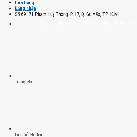
Cửa hàng
Đăng nhập
Số 69 -71 Phạm Huy Thông, P. 17, Q. Gò Vấp, TPHCM
Chuyên cung cấp rượu mạnh chính hãng, rượu vang nhập khẩu ca
Trang chủ
Liên hệ Hotline