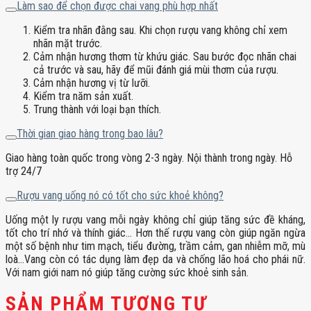
Làm sao để chọn được chai vang phù hợp nhất
Kiểm tra nhãn đằng sau. Khi chọn rượu vang không chỉ xem
nhãn mặt trước.
Cảm nhận hương thơm từ khứu giác. Sau bước đọc nhãn chai
cả trước và sau, hãy để mũi đánh giá mùi thơm của rượu.
Cảm nhận hương vị từ lưỡi.
Kiểm tra năm sản xuất.
Trung thành với loại bạn thích.
Thời gian giao hàng trong bao lâu?
Giao hàng toàn quốc trong vòng 2-3 ngày. Nội thành trong ngày. Hỗ
trợ 24/7
Rượu vang uống nó có tốt cho sức khoẻ không?
Uống một ly rượu vang mỗi ngày không chỉ giúp tăng sức đề kháng,
tốt cho trí nhớ và thính giác… Hơn thế rượu vang còn giúp ngăn ngừa
một số bệnh như tim mạch, tiểu đường, trầm cảm, gan nhiễm mỡ, mù
loà…Vang còn có tác dụng làm đẹp da và chống lão hoá cho phái nữ.
Với nam giới nam nó giúp tăng cường sức khoẻ sinh sản.
SẢN PHẨM TƯƠNG TỰ