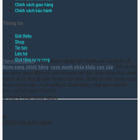
Chính sách giao hàng
Chính sách bảo hành
Thông tin
Giới thiệu
Shop
Tin tức
Liên hệ
Quà tặng rượu vang
Hamruoungon.vn
là một doanh nghiệp kinh doanh các sản phẩm về
Rượu vang chính hãng
,
rượu mạnh nhập khẩu cao cấp
. Tất cả các
sản phẩm được đăng tải trên Website này đều được nhập khẩu chính
ngạch và có đầy đủ giấy tờ theo luật định. Chúng tôi luôn mong muốn
được sự lựa chọn và tin tưởng từ khách hàng, cũng như cam kết
phục vụ một cách tốt nhất!
© [2024] HẦM RƯỢU NGON
©
[2024] HẦM RƯỢU NGON