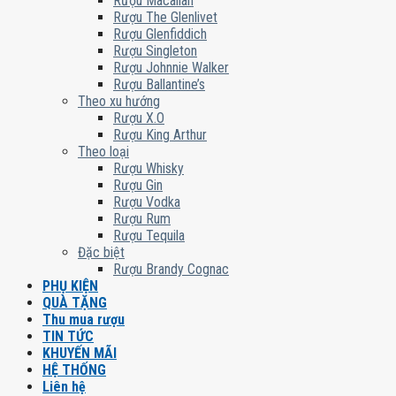
Rượu Macallan
Rượu The Glenlivet
Rượu Glenfiddich
Rượu Singleton
Rượu Johnnie Walker
Rượu Ballantine’s
Theo xu hướng
Rượu X.O
Rượu King Arthur
Theo loại
Rượu Whisky
Rượu Gin
Rượu Vodka
Rượu Rum
Rượu Tequila
Đặc biệt
Rượu Brandy Cognac
PHỤ KIỆN
QUÀ TẶNG
Thu mua rượu
TIN TỨC
KHUYẾN MÃI
HỆ THỐNG
Liên hệ