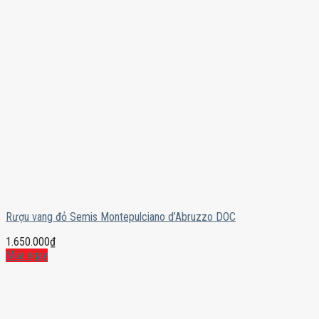
Rượu vang đỏ Semis Montepulciano d’Abruzzo DOC
1.650.000
₫
Mua ngay