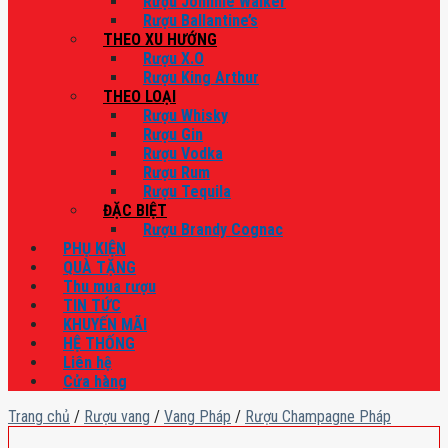
Rượu Johnnie Walker
Rượu Ballantine’s
THEO XU HƯỚNG
Rượu X.O
Rượu King Arthur
THEO LOẠI
Rượu Whisky
Rượu Gin
Rượu Vodka
Rượu Rum
Rượu Tequila
ĐẶC BIỆT
Rượu Brandy Cognac
PHỤ KIỆN
QUÀ TẶNG
Thu mua rượu
TIN TỨC
KHUYẾN MÃI
HỆ THỐNG
Liên hệ
Cửa hàng
Trang chủ
/
Rượu vang
/
Vang Pháp
/
Rượu Champagne Pháp