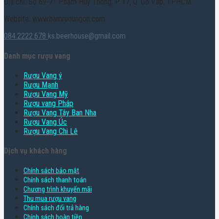
Địa chỉ: Số 69-71 Phạm Huy Thông, P. 17, Q. Gò Vấp, TPHCM
Website: www.hamruoungon.com
084.2222.678
ks.beerhouse@gmail.com
Danh mục rượu vang
Rượu Vang ý
Rượu Mạnh
Rượu Vang Mỹ
Rượu vang Pháp
Rượu Vang Tây Ban Nha
Rượu Vang Úc
Rượu Vang Chi Lê
Dịch vụ khách hàng
Chính sách bảo mật
Chính sách thanh toán
Chương trình khuyến mãi
Thu mua rượu vang
Chính sách đổi trả hàng
Chính sách hoàn tiền