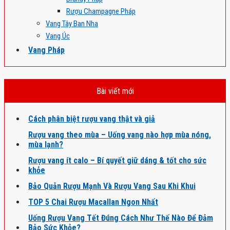
Rượu Champagne Pháp
Vang Tây Ban Nha
Vang Úc
Vang Pháp
Bài viết mới
Cách phân biệt rượu vang thật và giả
Rượu vang theo mùa – Uống vang nào hợp mùa nóng,
mùa lạnh?
Rượu vang ít calo – Bí quyết giữ dáng & tốt cho sức
khỏe
Bảo Quản Rượu Mạnh Và Rượu Vang Sau Khi Khui
TOP 5 Chai Rượu Macallan Ngon Nhất
Uống Rượu Vang Tết Đúng Cách Như Thế Nào Để Đảm
Bảo Sức Khỏe?