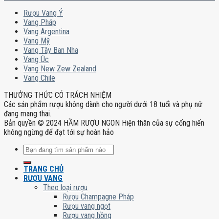
Rượu Vang Ý
Vang Pháp
Vang Argentina
Vang Mỹ
Vang Tây Ban Nha
Vang Úc
Vang New Zew Zealand
Vang Chile
THƯỞNG THỨC CÓ TRÁCH NHIỆM
Các sản phẩm rượu không dành cho người dưới 18 tuổi và phụ nữ
đang mang thai.
Bản quyền © 2024 HẦM RƯỢU NGON Hiện thân của sự cống hiến
không ngừng để đạt tới sự hoàn hảo
Tìm
kiếm:
TRANG CHỦ
RƯỢU VANG
Theo loại rượu
Rượu Champagne Pháp
Rượu vang ngọt
Rượu vang hồng