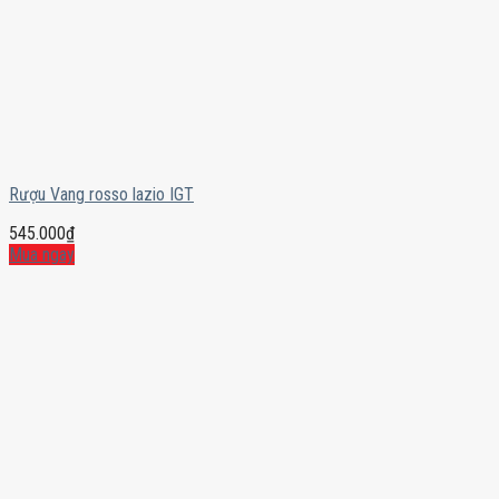
Rượu Vang rosso lazio IGT
545.000
₫
Mua ngay