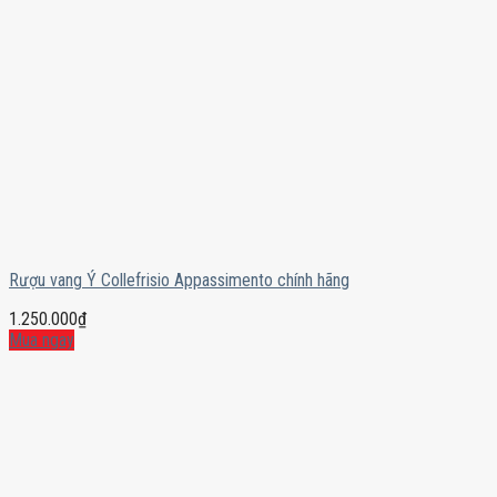
Rượu vang Ý Collefrisio Appassimento chính hãng
1.250.000
₫
Mua ngay