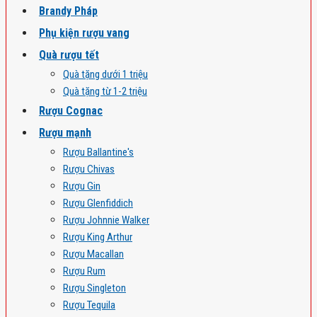
Brandy Pháp
Phụ kiện rượu vang
Quà rượu tết
Quà tặng dưới 1 triệu
Quà tặng từ 1-2 triệu
Rượu Cognac
Rượu mạnh
Rượu Ballantine's
Rượu Chivas
Rượu Gin
Rượu Glenfiddich
Rượu Johnnie Walker
Rượu King Arthur
Rượu Macallan
Rượu Rum
Rượu Singleton
Rượu Tequila