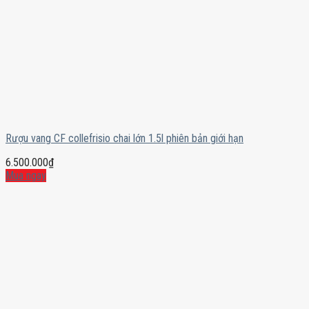
Rượu vang CF collefrisio chai lớn 1.5l phiên bản giới hạn
6.500.000
₫
Mua ngay