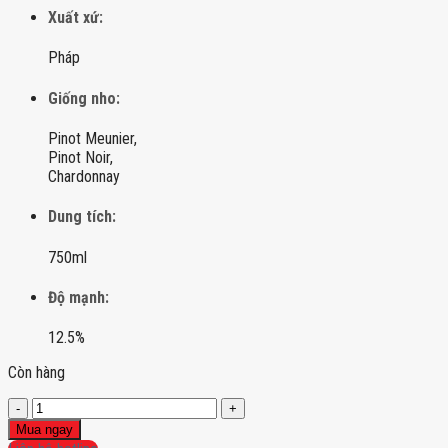
Xuất xứ:
Pháp
Giống nho:
Pinot Meunier,
Pinot Noir,
Chardonnay
Dung tích:
750ml
Độ mạnh:
12.5%
Còn hàng
Champagne
Cattier
Mua ngay
Brut