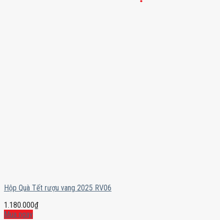
Hộp Quà Tết rượu vang 2025 RV06
1.180.000
₫
Mua ngay