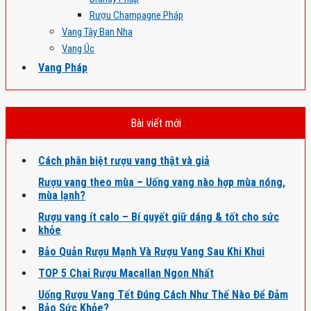
Rượu Champagne Pháp
Vang Tây Ban Nha
Vang Úc
Vang Pháp
Bài viết mới
Cách phân biệt rượu vang thật và giả
Rượu vang theo mùa – Uống vang nào hợp mùa nóng,
mùa lạnh?
Rượu vang ít calo – Bí quyết giữ dáng & tốt cho sức
khỏe
Bảo Quản Rượu Mạnh Và Rượu Vang Sau Khi Khui
TOP 5 Chai Rượu Macallan Ngon Nhất
Uống Rượu Vang Tết Đúng Cách Như Thế Nào Để Đảm
Bảo Sức Khỏe?