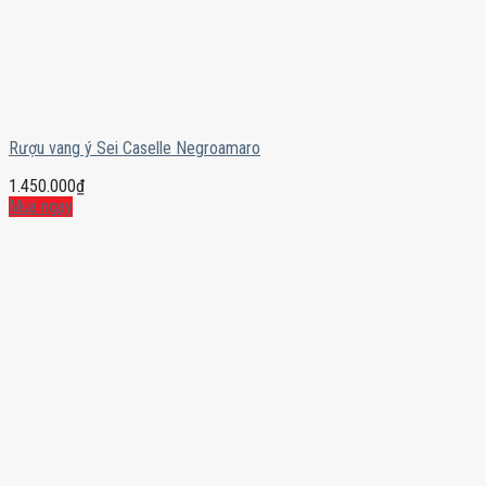
Rượu vang ý Sei Caselle Negroamaro
1.450.000
₫
Mua ngay