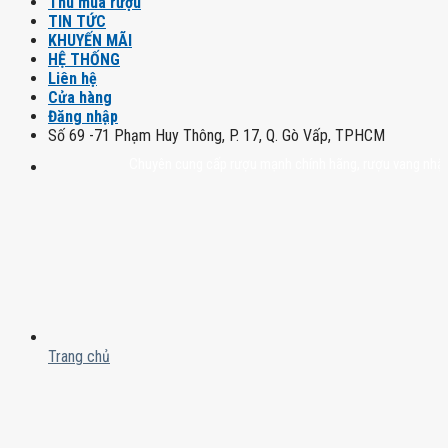
Thu mua rượu
TIN TỨC
KHUYẾN MÃI
HỆ THỐNG
Liên hệ
Cửa hàng
Đăng nhập
Số 69 -71 Phạm Huy Thông, P. 17, Q. Gò Vấp, TPHCM
Chuyên cung cấp rượu mạnh chính hãng, rượu vang nhập khẩu cao
Trang chủ