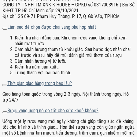
CÔNG TY TNHH TM XNK K HOUSE – GPKD số 0317003916 | Bởi Sở
KHĐT TP. Hồ Chí Minh cấp: 29/10/2021
Địa chỉ: Số 69-71 Phạm Huy Thông, P. 17, Q. Gò Vấp, TPHCM
Làm sao để chọn được chai vang phù hợp nhất
Kiểm tra nhãn đằng sau. Khi chọn rượu vang không chỉ xem
nhãn mặt trước.
Cảm nhận hương thơm từ khứu giác. Sau bước đọc nhãn chai
cả trước và sau, hãy để mũi đánh giá mùi thơm của rượu.
Cảm nhận hương vị từ lưỡi.
Kiểm tra năm sản xuất.
Trung thành với loại bạn thích.
Thời gian giao hàng trong bao lâu?
Giao hàng toàn quốc trong vòng 2-3 ngày. Nội thành trong ngày. Hỗ
trợ 24/7
Rượu vang uống nó có tốt cho sức khoẻ không?
Uống một ly rượu vang mỗi ngày không chỉ giúp tăng sức đề kháng,
tốt cho trí nhớ và thính giác… Hơn thế rượu vang còn giúp ngăn ngừa
một số bệnh như tim mạch, tiểu đường, trầm cảm, gan nhiễm mỡ, mù