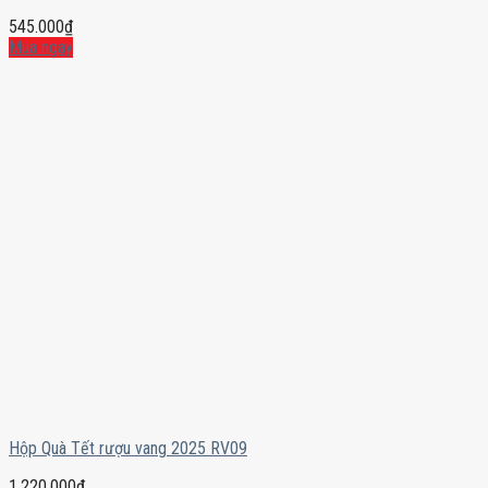
545.000
₫
Mua ngay
Hộp Quà Tết rượu vang 2025 RV09
1.220.000
₫