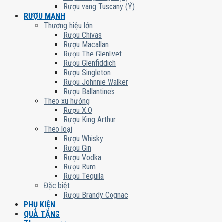
Rượu vang Tuscany (Ý)
RƯỢU MẠNH
Thương hiệu lớn
Rượu Chivas
Rượu Macallan
Rượu The Glenlivet
Rượu Glenfiddich
Rượu Singleton
Rượu Johnnie Walker
Rượu Ballantine’s
Theo xu hướng
Rượu X.O
Rượu King Arthur
Theo loại
Rượu Whisky
Rượu Gin
Rượu Vodka
Rượu Rum
Rượu Tequila
Đặc biệt
Rượu Brandy Cognac
PHỤ KIỆN
QUÀ TẶNG