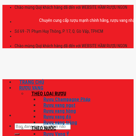
Skip
Chào mừng Quý khách hàng đã đến với WEBSITE HẦM RƯỢU NGON
to
content
Chuyên cung cấp rượu mạnh chính hãng, rượu vang nhập khẩu cao
Số 69 -71 Phạm Huy Thông, P. 17, Q. Gò Vấp, TPHCM
Chào mừng Quý khách hàng đã đến với WEBSITE HẦM RƯỢU NGON
TRANG CHỦ
RƯỢU VANG
THEO LOẠI RƯỢU
Rượu Champagne Pháp
Rượu vang ngọt
Rượu vang hồng
Rượu vang đỏ
Rượu vang trắng
Tìm
THEO NƯỚC
kiếm:
Rượu Vang Ý