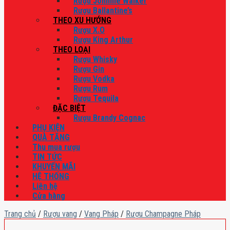
Rượu Johnnie Walker
Rượu Ballantine’s
THEO XU HƯỚNG
Rượu X.O
Rượu King Arthur
THEO LOẠI
Rượu Whisky
Rượu Gin
Rượu Vodka
Rượu Rum
Rượu Tequila
ĐẶC BIỆT
Rượu Brandy Cognac
PHỤ KIỆN
QUÀ TẶNG
Thu mua rượu
TIN TỨC
KHUYẾN MÃI
HỆ THỐNG
Liên hệ
Cửa hàng
Trang chủ
/
Rượu vang
/
Vang Pháp
/
Rượu Champagne Pháp