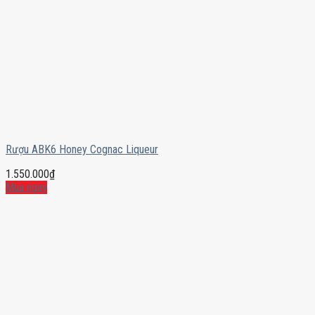
Rượu ABK6 Honey Cognac Liqueur
1.550.000
₫
Mua ngay