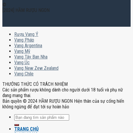
©
[2024] HẦM RƯỢU NGON
Rượu Vang Ý
Vang Pháp
Vang Argentina
Vang Mỹ
Vang Tây Ban Nha
Vang Úc
Vang New Zew Zealand
Vang Chile
THƯỞNG THỨC CÓ TRÁCH NHIỆM
Các sản phẩm rượu không dành cho người dưới 18 tuổi và phụ nữ
đang mang thai.
Bản quyền © 2024 HẦM RƯỢU NGON Hiện thân của sự cống hiến
không ngừng để đạt tới sự hoàn hảo
Tìm
kiếm:
TRANG CHỦ