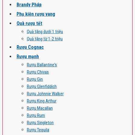
Brandy Pháp
Phụ kiện rượu vang
Quà rượu tết
Quà tặng dưới 1 triệu
Quà tặng từ 1-2 triệu
Rượu Cognac
Rượu mạnh
Rượu Ballantine's
Rượu Chivas
Rượu Gin
Rượu Glenfiddich
Rượu Johnnie Walker
Rượu King Arthur
Rượu Macallan
Rượu Rum
Rượu Singleton
Rượu Tequila