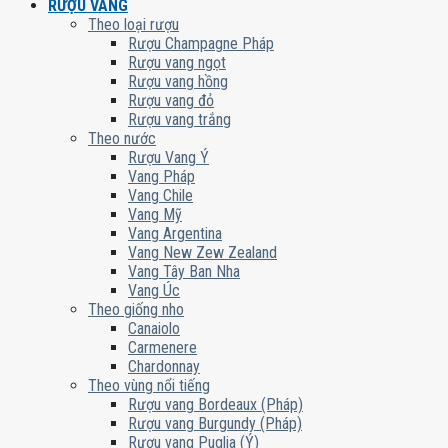
RƯỢU VANG
Theo loại rượu
Rượu Champagne Pháp
Rượu vang ngọt
Rượu vang hồng
Rượu vang đỏ
Rượu vang trắng
Theo nước
Rượu Vang Ý
Vang Pháp
Vang Chile
Vang Mỹ
Vang Argentina
Vang New Zew Zealand
Vang Tây Ban Nha
Vang Úc
Theo giống nho
Canaiolo
Carmenere
Chardonnay
Theo vùng nổi tiếng
Rượu vang Bordeaux (Pháp)
Rượu vang Burgundy (Pháp)
Rượu vang Puglia (Ý)