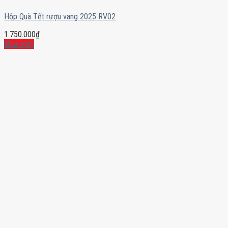
Hộp Quà Tết rượu vang 2025 RV02
1.750.000
₫
Mua ngay