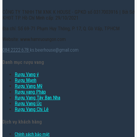
CÔNG TY TNHH TM XNK K HOUSE - GPKD số 0317003916 | Bởi Sở
KHĐT TP. Hồ Chí Minh cấp: 29/10/2021
Địa chỉ: Số 69-71 Phạm Huy Thông, P. 17, Q. Gò Vấp, TPHCM
Website: www.hamruoungon.com
084.2222.678
ks.beerhouse@gmail.com
Danh mục rượu vang
Rượu Vang ý
Rượu Mạnh
Rượu Vang Mỹ
Rượu vang Pháp
Rượu Vang Tây Ban Nha
Rượu Vang Úc
Rượu Vang Chi Lê
Dịch vụ khách hàng
Chính sách bảo mật