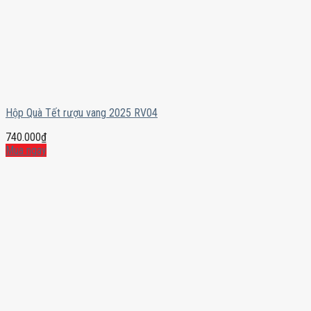
Hộp Quà Tết rượu vang 2025 RV04
740.000
₫
Mua ngay