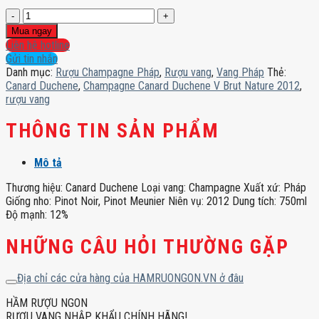
Champagne
Canard
Mua ngay
Duchene
Liên hệ hotline
V
Gửi tin nhắn
Brut
Danh mục:
Rượu Champagne Pháp
,
Rượu vang
,
Vang Pháp
Thẻ:
Nature
Canard Duchene
,
Champagne Canard Duchene V Brut Nature 2012
,
2012
rượu vang
số
lượng
THÔNG TIN SẢN PHẨM
Mô tả
Thương hiệu: Canard Duchene Loại vang: Champagne Xuất xứ: Pháp
Giống nho: Pinot Noir, Pinot Meunier Niên vụ: 2012 Dung tích: 750ml
Độ mạnh: 12%
NHỮNG CÂU HỎI THƯỜNG GẶP
Địa chỉ các cửa hàng của HAMRUONGON.VN ở đâu
HẦM RƯỢU NGON
RƯỢU VANG NHẬP KHẨU CHÍNH HÃNG!