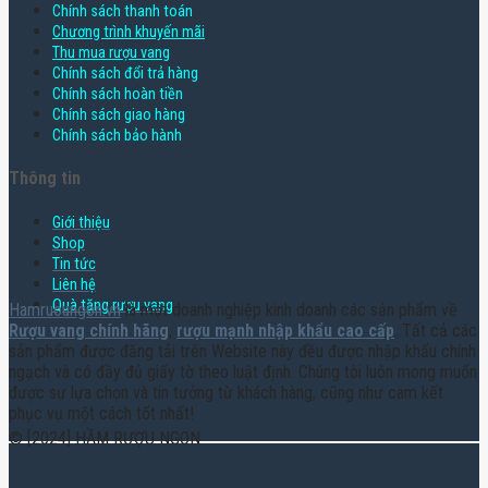
Chính sách thanh toán
Chương trình khuyến mãi
Thu mua rượu vang
Chính sách đổi trả hàng
Chính sách hoàn tiền
Chính sách giao hàng
Chính sách bảo hành
Thông tin
Giới thiệu
Shop
Tin tức
Liên hệ
Quà tặng rượu vang
Hamruoungon.vn
là một doanh nghiệp kinh doanh các sản phẩm về
Rượu vang chính hãng
,
rượu mạnh nhập khẩu cao cấp
. Tất cả các
sản phẩm được đăng tải trên Website này đều được nhập khẩu chính
ngạch và có đầy đủ giấy tờ theo luật định. Chúng tôi luôn mong muốn
được sự lựa chọn và tin tưởng từ khách hàng, cũng như cam kết
phục vụ một cách tốt nhất!
© [2024] HẦM RƯỢU NGON