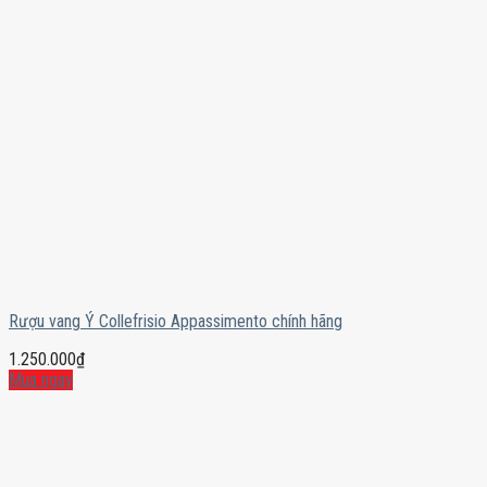
Rượu vang Ý Collefrisio Appassimento chính hãng
1.250.000
₫
Mua ngay