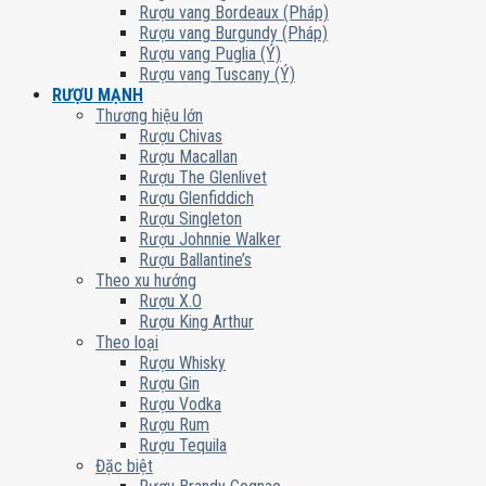
Rượu vang Bordeaux (Pháp)
Rượu vang Burgundy (Pháp)
Rượu vang Puglia (Ý)
Rượu vang Tuscany (Ý)
RƯỢU MẠNH
Thương hiệu lớn
Rượu Chivas
Rượu Macallan
Rượu The Glenlivet
Rượu Glenfiddich
Rượu Singleton
Rượu Johnnie Walker
Rượu Ballantine’s
Theo xu hướng
Rượu X.O
Rượu King Arthur
Theo loại
Rượu Whisky
Rượu Gin
Rượu Vodka
Rượu Rum
Rượu Tequila
Đặc biệt