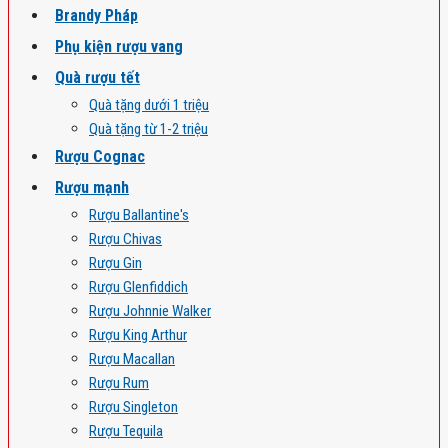
Brandy Pháp
Phụ kiện rượu vang
Quà rượu tết
Quà tặng dưới 1 triệu
Quà tặng từ 1-2 triệu
Rượu Cognac
Rượu mạnh
Rượu Ballantine's
Rượu Chivas
Rượu Gin
Rượu Glenfiddich
Rượu Johnnie Walker
Rượu King Arthur
Rượu Macallan
Rượu Rum
Rượu Singleton
Rượu Tequila