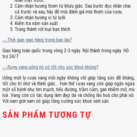
nhãn mặt trước.
Cảm nhận hương thơm từ khứu giác. Sau bước đọc nhãn chai
cả trước và sau, hãy để mũi đánh giá mùi thơm của rượu.
Cảm nhận hương vị từ lưỡi.
Kiểm tra năm sản xuất.
Trung thành với loại bạn thích.
Thời gian giao hàng trong bao lâu?
Giao hàng toàn quốc trong vòng 2-3 ngày. Nội thành trong ngày. Hỗ
trợ 24/7
Rượu vang uống nó có tốt cho sức khoẻ không?
Uống một ly rượu vang mỗi ngày không chỉ giúp tăng sức đề kháng,
tốt cho trí nhớ và thính giác… Hơn thế rượu vang còn giúp ngăn ngừa
một số bệnh như tim mạch, tiểu đường, trầm cảm, gan nhiễm mỡ, mù
loà…Vang còn có tác dụng làm đẹp da và chống lão hoá cho phái nữ.
Với nam giới nam nó giúp tăng cường sức khoẻ sinh sản.
SẢN PHẨM TƯƠNG TỰ