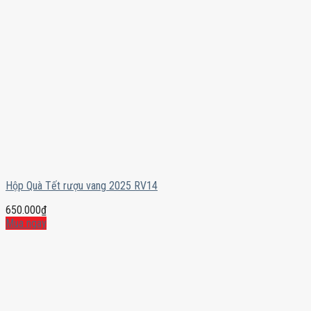
Hộp Quà Tết rượu vang 2025 RV14
650.000
₫
Mua ngay