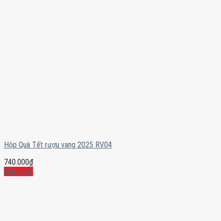
Hộp Quà Tết rượu vang 2025 RV04
740.000
₫
Mua ngay