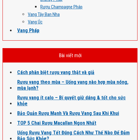
Rượu Champagne Pháp
Vang Tây Ban Nha
Vang Úc
Vang Pháp
Bài viết mới
Cách phân biệt rượu vang thật và giả
Rượu vang theo mùa – Uống vang nào hợp mùa nóng,
mùa lạnh?
Rượu vang ít calo – Bí quyết giữ dáng & tốt cho sức
khỏe
Bảo Quản Rượu Mạnh Và Rượu Vang Sau Khi Khui
TOP 5 Chai Rượu Macallan Ngon Nhất
Uống Rượu Vang Tết Đúng Cách Như Thế Nào Để Đảm
Bảo Sức Khỏe?