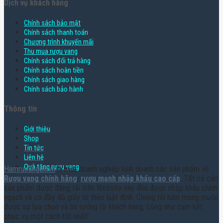
Dịch vụ khách hàng
Chính sách bảo mật
Chính sách thanh toán
Chương trình khuyến mãi
Thu mua rượu vang
Chính sách đổi trả hàng
Chính sách hoàn tiền
Chính sách giao hàng
Chính sách bảo hành
Thông tin
Giới thiệu
Shop
Tin tức
Liên hệ
Quà tặng rượu vang
Hamruoungon.vn
là một doanh nghiệp kinh doanh các sản phẩm về
Rượu vang chính hãng
,
rượu mạnh nhập khẩu cao cấp
. Tất cả các
sản phẩm được đăng tải trên Website này đều được nhập khẩu chính
ngạch và có đầy đủ giấy tờ theo luật định. Chúng tôi luôn mong muốn
được sự lựa chọn và tin tưởng từ khách hàng, cũng như cam kết
phục vụ một cách tốt nhất!