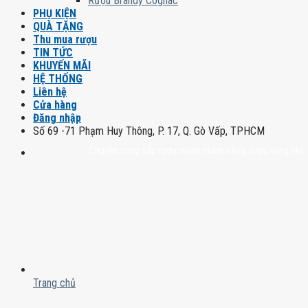
Rượu Brandy Cognac
PHỤ KIỆN
QUÀ TẶNG
Thu mua rượu
TIN TỨC
KHUYẾN MÃI
HỆ THỐNG
Liên hệ
Cửa hàng
Đăng nhập
Số 69 -71 Phạm Huy Thông, P. 17, Q. Gò Vấp, TPHCM
Chuyên cung cấp rượu mạnh chính hãng, rượu vang nhập khẩu ca
Trang chủ