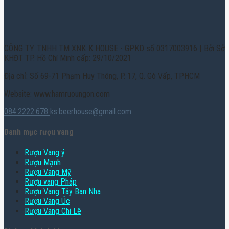
CÔNG TY TNHH TM XNK K HOUSE - GPKD số 0317003916 | Bởi Sở
KHĐT TP. Hồ Chí Minh cấp: 29/10/2021
Địa chỉ: Số 69-71 Phạm Huy Thông, P. 17, Q. Gò Vấp, TPHCM
Website: www.hamruoungon.com
084.2222.678
ks.beerhouse@gmail.com
Danh mục rượu vang
Rượu Vang ý
Rượu Mạnh
Rượu Vang Mỹ
Rượu vang Pháp
Rượu Vang Tây Ban Nha
Rượu Vang Úc
Rượu Vang Chi Lê