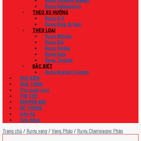
Rượu Johnnie Walker
Rượu Ballantine’s
THEO XU HƯỚNG
Rượu X.O
Rượu King Arthur
THEO LOẠI
Rượu Whisky
Rượu Gin
Rượu Vodka
Rượu Rum
Rượu Tequila
ĐẶC BIỆT
Rượu Brandy Cognac
PHỤ KIỆN
QUÀ TẶNG
Thu mua rượu
TIN TỨC
KHUYẾN MÃI
HỆ THỐNG
Liên hệ
Cửa hàng
Trang chủ
/
Rượu vang
/
Vang Pháp
/
Rượu Champagne Pháp