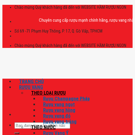
Skip
Chào mừng Quý khách hàng đã đến với WEBSITE HẦM RƯỢU NGON
to
content
Chuyên cung cấp rượu mạnh chính hãng, rượu vang nhập khẩu ca
Số 69 -71 Phạm Huy Thông, P. 17, Q. Gò Vấp, TPHCM
Chào mừng Quý khách hàng đã đến với WEBSITE HẦM RƯỢU NGON
TRANG CHỦ
RƯỢU VANG
THEO LOẠI RƯỢU
Rượu Champagne Pháp
Rượu vang ngọt
Rượu vang hồng
Rượu vang đỏ
Rượu vang trắng
Tìm
THEO NƯỚC
kiếm:
Rượu Vang Ý