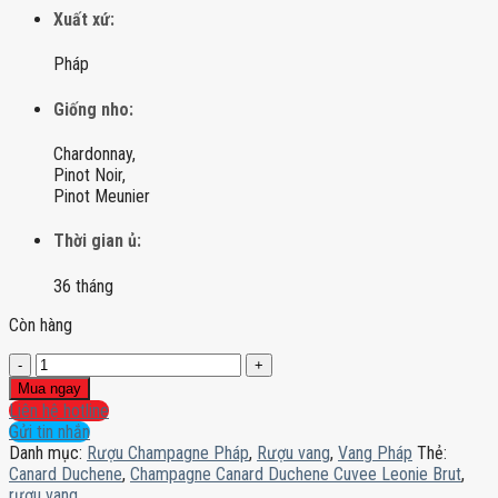
Xuất xứ:
Pháp
Giống nho:
Chardonnay,
Pinot Noir,
Pinot Meunier
Thời gian ủ:
36 tháng
Còn hàng
Champagne
Canard
Mua ngay
Duchene
Liên hệ hotline
Cuvee
Gửi tin nhắn
Leonie
Danh mục:
Rượu Champagne Pháp
,
Rượu vang
,
Vang Pháp
Thẻ:
Brut
Canard Duchene
,
Champagne Canard Duchene Cuvee Leonie Brut
,
số
rượu vang