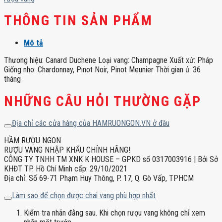
lượng
THÔNG TIN SẢN PHẨM
Mô tả
Thương hiệu: Canard Duchene Loại vang: Champagne Xuất xứ: Pháp
Giống nho: Chardonnay, Pinot Noir, Pinot Meunier Thời gian ủ: 36
tháng
NHỮNG CÂU HỎI THƯỜNG GẶP
Địa chỉ các cửa hàng của HAMRUONGON.VN ở đâu
HẦM RƯỢU NGON
RƯỢU VANG NHẬP KHẨU CHÍNH HÃNG!
CÔNG TY TNHH TM XNK K HOUSE – GPKD số 0317003916 | Bởi Sở
KHĐT TP. Hồ Chí Minh cấp: 29/10/2021
Địa chỉ: Số 69-71 Phạm Huy Thông, P. 17, Q. Gò Vấp, TPHCM
Làm sao để chọn được chai vang phù hợp nhất
Kiểm tra nhãn đằng sau. Khi chọn rượu vang không chỉ xem