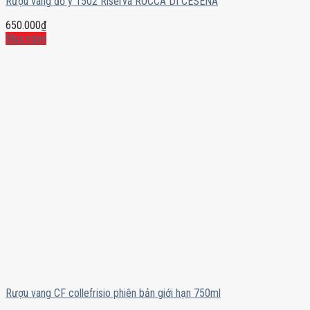
Rượu vang đỏ ý 1502 Riserva ROCCA DI CESENA
650.000
₫
Mua ngay
Rượu vang CF collefrisio phiên bản giới hạn 750ml