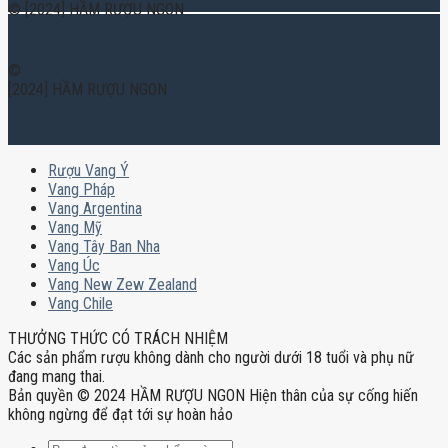
© [2024] HẦM RƯỢU NGON
©
[2024] HẦM RƯỢU NGON
Rượu Vang Ý
Vang Pháp
Vang Argentina
Vang Mỹ
Vang Tây Ban Nha
Vang Úc
Vang New Zew Zealand
Vang Chile
THƯỞNG THỨC CÓ TRÁCH NHIỆM
Các sản phẩm rượu không dành cho người dưới 18 tuổi và phụ nữ
đang mang thai.
Bản quyền © 2024 HẦM RƯỢU NGON Hiện thân của sự cống hiến
không ngừng để đạt tới sự hoàn hảo