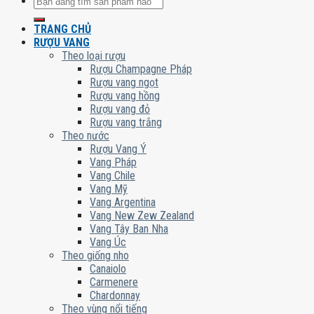
Tìm
kiếm:
TRANG CHỦ
RƯỢU VANG
Theo loại rượu
Rượu Champagne Pháp
Rượu vang ngọt
Rượu vang hồng
Rượu vang đỏ
Rượu vang trắng
Theo nước
Rượu Vang Ý
Vang Pháp
Vang Chile
Vang Mỹ
Vang Argentina
Vang New Zew Zealand
Vang Tây Ban Nha
Vang Úc
Theo giống nho
Canaiolo
Carmenere
Chardonnay
Theo vùng nổi tiếng