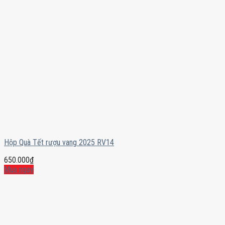
Hộp Quà Tết rượu vang 2025 RV14
650.000
₫
Mua ngay