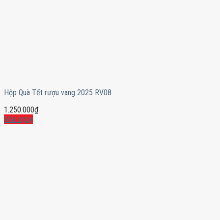
Hộp Quà Tết rượu vang 2025 RV08
1.250.000
₫
Mua ngay