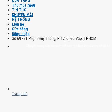
QUÀ TẶNG
Thu mua rượu
TIN TỨC
KHUYẾN MÃI
HỆ THỐNG
Liên hệ
Cửa hàng
Đăng nhập
Số 69 -71 Phạm Huy Thông, P. 17, Q. Gò Vấp, TPHCM
Chuyên cung cấp rượu mạnh chính hãng, rượu vang nhập khẩu cao cấ
Trang chủ