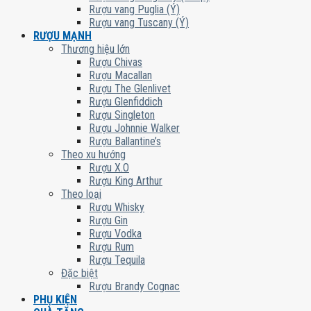
Rượu vang Puglia (Ý)
Rượu vang Tuscany (Ý)
RƯỢU MẠNH
Thương hiệu lớn
Rượu Chivas
Rượu Macallan
Rượu The Glenlivet
Rượu Glenfiddich
Rượu Singleton
Rượu Johnnie Walker
Rượu Ballantine’s
Theo xu hướng
Rượu X.O
Rượu King Arthur
Theo loại
Rượu Whisky
Rượu Gin
Rượu Vodka
Rượu Rum
Rượu Tequila
Đặc biệt
Rượu Brandy Cognac
PHỤ KIỆN