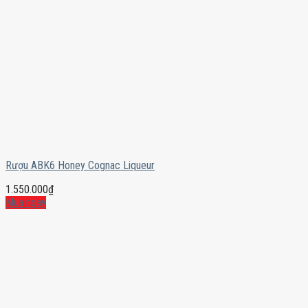
Rượu ABK6 Honey Cognac Liqueur
1.550.000
₫
Mua ngay