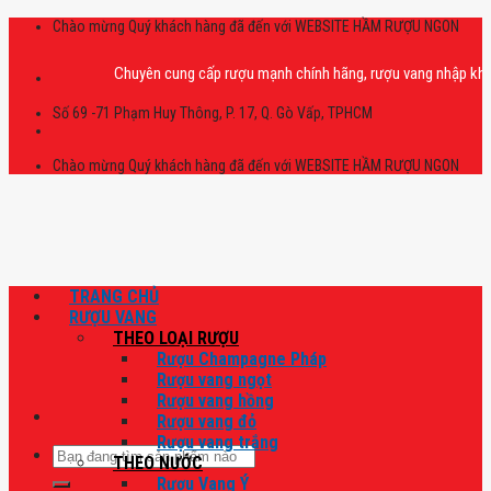
Skip
Chào mừng Quý khách hàng đã đến với WEBSITE HẦM RƯỢU NGON
to
content
Chuyên cung cấp rượu mạnh chính hãng, rượu vang nhập khẩu cao cấ
Số 69 -71 Phạm Huy Thông, P. 17, Q. Gò Vấp, TPHCM
Chào mừng Quý khách hàng đã đến với WEBSITE HẦM RƯỢU NGON
TRANG CHỦ
RƯỢU VANG
THEO LOẠI RƯỢU
Rượu Champagne Pháp
Rượu vang ngọt
Rượu vang hồng
Rượu vang đỏ
Rượu vang trắng
Tìm
THEO NƯỚC
kiếm:
Rượu Vang Ý