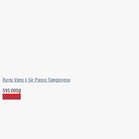
Rượu Vang ý Sir Passo Sangiovese
595.000
₫
Mua ngay