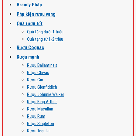
Brandy Pháp
Phụ kiện rượu vang
Quà rượu tết
Quà tặng dưới 1 triệu
Quà tặng từ 1-2 triệu
Rượu Cognac
Rượu mạnh
Rượu Ballantine's
Rượu Chivas
Rượu Gin
Rượu Glenfiddich
Rượu Johnnie Walker
Rượu King Arthur
Rượu Macallan
Rượu Rum
Rượu Singleton
Rượu Tequila