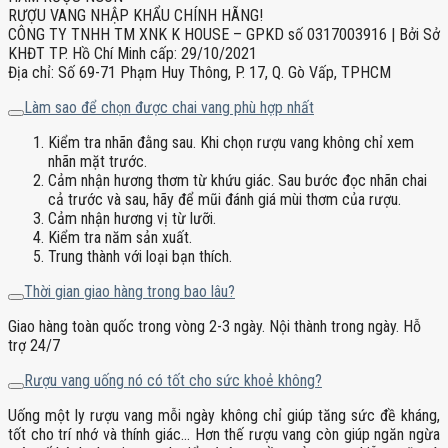
RƯỢU VANG NHẬP KHẨU CHÍNH HÃNG!
CÔNG TY TNHH TM XNK K HOUSE – GPKD số 0317003916 | Bởi Sở
KHĐT TP. Hồ Chí Minh cấp: 29/10/2021
Địa chỉ: Số 69-71 Phạm Huy Thông, P. 17, Q. Gò Vấp, TPHCM
Làm sao để chọn được chai vang phù hợp nhất
Kiểm tra nhãn đằng sau. Khi chọn rượu vang không chỉ xem
nhãn mặt trước.
Cảm nhận hương thơm từ khứu giác. Sau bước đọc nhãn chai
cả trước và sau, hãy để mũi đánh giá mùi thơm của rượu.
Cảm nhận hương vị từ lưỡi.
Kiểm tra năm sản xuất.
Trung thành với loại bạn thích.
Thời gian giao hàng trong bao lâu?
Giao hàng toàn quốc trong vòng 2-3 ngày. Nội thành trong ngày. Hỗ
trợ 24/7
Rượu vang uống nó có tốt cho sức khoẻ không?
Uống một ly rượu vang mỗi ngày không chỉ giúp tăng sức đề kháng,
tốt cho trí nhớ và thính giác… Hơn thế rượu vang còn giúp ngăn ngừa