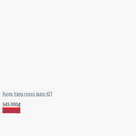
Rượu Vang rosso lazio IGT
545.000
₫
Mua ngay