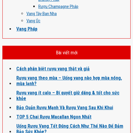
Rượu Champagne Pháp
Vang Tây Ban Nha
Vang Úc
Vang Pháp
Bài viết mới
Cách phân biệt rượu vang thật và giả
Rượu vang theo mùa – Uống vang nào hợp mùa nóng,
mùa lạnh?
Rượu vang ít calo – Bí quyết giữ dáng & tốt cho sức
khỏe
Bảo Quản Rượu Mạnh Và Rượu Vang Sau Khi Khui
TOP 5 Chai Rượu Macallan Ngon Nhất
Uống Rượu Vang Tết Đúng Cách Như Thế Nào Để Đảm
Bảo Sức Khỏe?