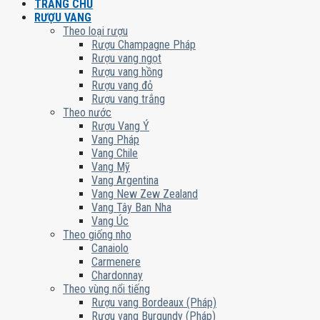
TRANG CHỦ
RƯỢU VANG
Theo loại rượu
Rượu Champagne Pháp
Rượu vang ngọt
Rượu vang hồng
Rượu vang đỏ
Rượu vang trắng
Theo nước
Rượu Vang Ý
Vang Pháp
Vang Chile
Vang Mỹ
Vang Argentina
Vang New Zew Zealand
Vang Tây Ban Nha
Vang Úc
Theo giống nho
Canaiolo
Carmenere
Chardonnay
Theo vùng nổi tiếng
Rượu vang Bordeaux (Pháp)
Rượu vang Burgundy (Pháp)