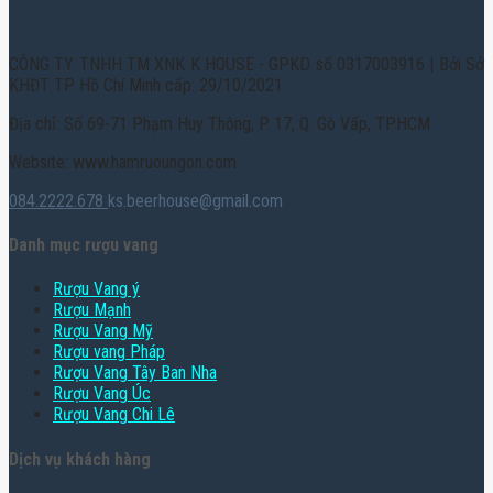
CÔNG TY TNHH TM XNK K HOUSE - GPKD số 0317003916 | Bởi Sở
KHĐT TP. Hồ Chí Minh cấp: 29/10/2021
Địa chỉ: Số 69-71 Phạm Huy Thông, P. 17, Q. Gò Vấp, TPHCM
Website: www.hamruoungon.com
084.2222.678
ks.beerhouse@gmail.com
Danh mục rượu vang
Rượu Vang ý
Rượu Mạnh
Rượu Vang Mỹ
Rượu vang Pháp
Rượu Vang Tây Ban Nha
Rượu Vang Úc
Rượu Vang Chi Lê
Dịch vụ khách hàng