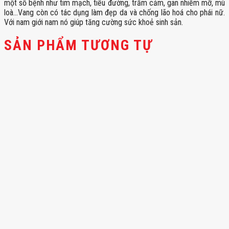
một số bệnh như tim mạch, tiểu đường, trầm cảm, gan nhiễm mỡ, mù
loà…Vang còn có tác dụng làm đẹp da và chống lão hoá cho phái nữ.
Với nam giới nam nó giúp tăng cường sức khoẻ sinh sản.
SẢN PHẨM TƯƠNG TỰ