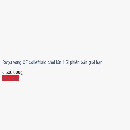
Rượu vang CF collefrisio chai lớn 1.5l phiên bản giới hạn
6.500.000
₫
Mua ngay