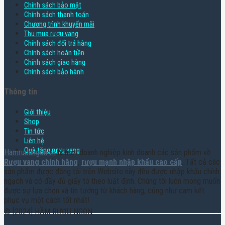
Chính sách bảo mật
Chính sách thanh toán
Chương trình khuyến mãi
Thu mua rượu vang
Chính sách đổi trả hàng
Chính sách hoàn tiền
Chính sách giao hàng
Chính sách bảo hành
Thông tin
Giới thiệu
Shop
Tin tức
Liên hệ
Quà tặng rượu vang
Hamruoungon.vn
là một doanh nghiệp kinh doanh các sản phẩm về
Rượu vang chính hãng
,
rượu mạnh nhập khẩu cao cấp
. Tất cả các
sản phẩm được đăng tải trên Website này đều được nhập khẩu chính
ngạch và có đầy đủ giấy tờ theo luật định. Chúng tôi luôn mong muốn
được sự lựa chọn và tin tưởng từ khách hàng, cũng như cam kết
phục vụ một cách tốt nhất!
© [2024] HẦM RƯỢU NGON