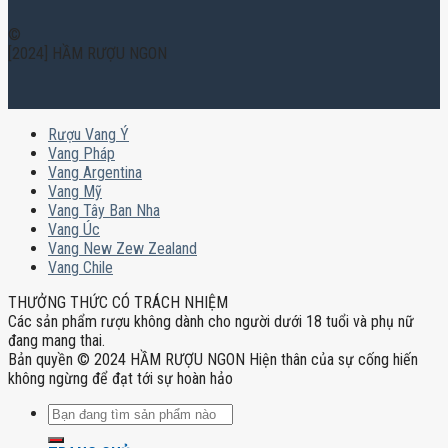
©
[2024] HẦM RƯỢU NGON
Rượu Vang Ý
Vang Pháp
Vang Argentina
Vang Mỹ
Vang Tây Ban Nha
Vang Úc
Vang New Zew Zealand
Vang Chile
THƯỞNG THỨC CÓ TRÁCH NHIỆM
Các sản phẩm rượu không dành cho người dưới 18 tuổi và phụ nữ
đang mang thai.
Bản quyền © 2024 HẦM RƯỢU NGON Hiện thân của sự cống hiến
không ngừng để đạt tới sự hoàn hảo
Tìm
kiếm: