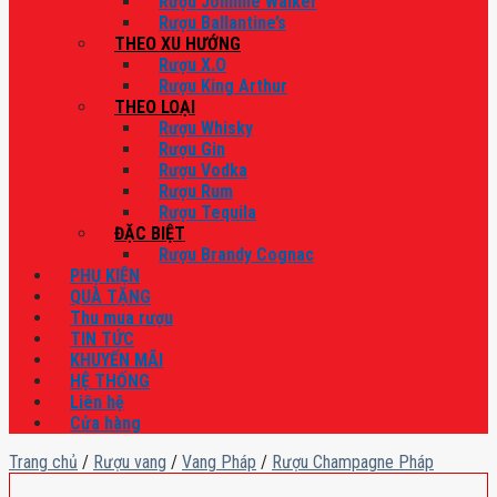
Rượu Johnnie Walker
Rượu Ballantine’s
THEO XU HƯỚNG
Rượu X.O
Rượu King Arthur
THEO LOẠI
Rượu Whisky
Rượu Gin
Rượu Vodka
Rượu Rum
Rượu Tequila
ĐẶC BIỆT
Rượu Brandy Cognac
PHỤ KIỆN
QUÀ TẶNG
Thu mua rượu
TIN TỨC
KHUYẾN MÃI
HỆ THỐNG
Liên hệ
Cửa hàng
Trang chủ
/
Rượu vang
/
Vang Pháp
/
Rượu Champagne Pháp