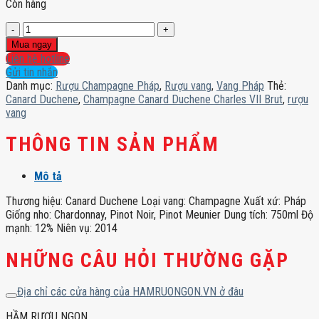
Còn hàng
Champagne
Canard
Mua ngay
Duchene
Liên hệ hotline
Charles
Gửi tin nhắn
VII
Danh mục:
Rượu Champagne Pháp
,
Rượu vang
,
Vang Pháp
Thẻ:
Brut
Canard Duchene
,
Champagne Canard Duchene Charles VII Brut
,
rượu
số
vang
lượng
THÔNG TIN SẢN PHẨM
Mô tả
Thương hiệu: Canard Duchene Loại vang: Champagne Xuất xứ: Pháp
Giống nho: Chardonnay, Pinot Noir, Pinot Meunier Dung tích: 750ml Độ
mạnh: 12% Niên vụ: 2014
NHỮNG CÂU HỎI THƯỜNG GẶP
Địa chỉ các cửa hàng của HAMRUONGON.VN ở đâu
HẦM RƯỢU NGON