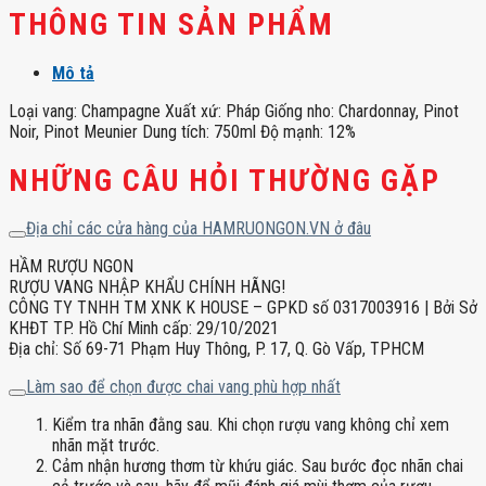
THÔNG TIN SẢN PHẨM
Mô tả
Loại vang: Champagne Xuất xứ: Pháp Giống nho: Chardonnay, Pinot
Noir, Pinot Meunier Dung tích: 750ml Độ mạnh: 12%
NHỮNG CÂU HỎI THƯỜNG GẶP
Địa chỉ các cửa hàng của HAMRUONGON.VN ở đâu
HẦM RƯỢU NGON
RƯỢU VANG NHẬP KHẨU CHÍNH HÃNG!
CÔNG TY TNHH TM XNK K HOUSE – GPKD số 0317003916 | Bởi Sở
KHĐT TP. Hồ Chí Minh cấp: 29/10/2021
Địa chỉ: Số 69-71 Phạm Huy Thông, P. 17, Q. Gò Vấp, TPHCM
Làm sao để chọn được chai vang phù hợp nhất
Kiểm tra nhãn đằng sau. Khi chọn rượu vang không chỉ xem
nhãn mặt trước.
Cảm nhận hương thơm từ khứu giác. Sau bước đọc nhãn chai