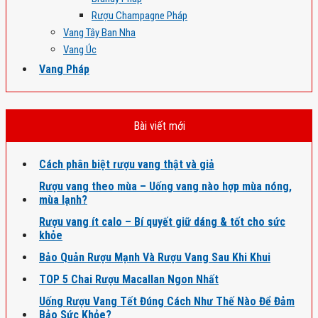
Rượu Champagne Pháp
Vang Tây Ban Nha
Vang Úc
Vang Pháp
Bài viết mới
Cách phân biệt rượu vang thật và giả
Rượu vang theo mùa – Uống vang nào hợp mùa nóng,
mùa lạnh?
Rượu vang ít calo – Bí quyết giữ dáng & tốt cho sức
khỏe
Bảo Quản Rượu Mạnh Và Rượu Vang Sau Khi Khui
TOP 5 Chai Rượu Macallan Ngon Nhất
Uống Rượu Vang Tết Đúng Cách Như Thế Nào Để Đảm
Bảo Sức Khỏe?