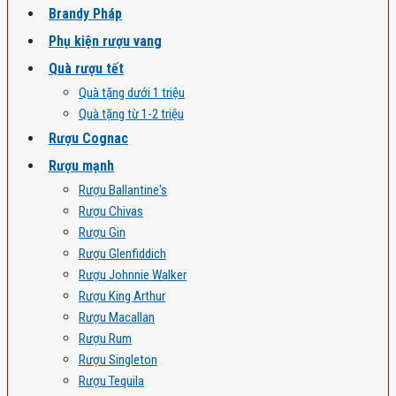
Brandy Pháp
Phụ kiện rượu vang
Quà rượu tết
Quà tặng dưới 1 triệu
Quà tặng từ 1-2 triệu
Rượu Cognac
Rượu mạnh
Rượu Ballantine's
Rượu Chivas
Rượu Gin
Rượu Glenfiddich
Rượu Johnnie Walker
Rượu King Arthur
Rượu Macallan
Rượu Rum
Rượu Singleton
Rượu Tequila