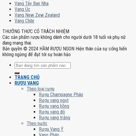
Vang Tây Ban Nha
Vang Úc
Vang New Zew Zealand
Vang Chile
THƯỞNG THỨC CÓ TRÁCH NHIỆM
Các sản phẩm rượu không dành cho người dưới 18 tuổi và phụ nữ
đang mang thai.
Bản quyền © 2024 HẦM RƯỢU NGON Hiện thân của sự cống hiến
không ngừng để đạt tới sự hoàn hảo
Tìm
kiếm:
TRANG CHỦ
RƯỢU VANG
Theo loại rượu
Rượu Champagne Pháp
Rượu vang ngọt
Rượu vang hồng
Rượu vang đỏ
Rượu vang trắng
Theo nước
Rượu Vang Ý
Vang Pháp