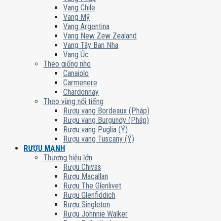
Vang Chile
Vang Mỹ
Vang Argentina
Vang New Zew Zealand
Vang Tây Ban Nha
Vang Úc
Theo giống nho
Canaiolo
Carmenere
Chardonnay
Theo vùng nổi tiếng
Rượu vang Bordeaux (Pháp)
Rượu vang Burgundy (Pháp)
Rượu vang Puglia (Ý)
Rượu vang Tuscany (Ý)
RƯỢU MẠNH
Thương hiệu lớn
Rượu Chivas
Rượu Macallan
Rượu The Glenlivet
Rượu Glenfiddich
Rượu Singleton
Rượu Johnnie Walker