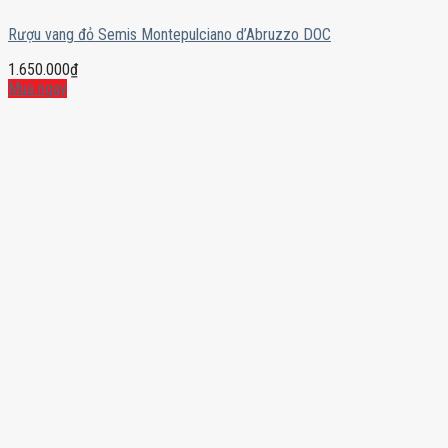
Rượu vang đỏ Semis Montepulciano d’Abruzzo DOC
1.650.000
₫
Mua ngay