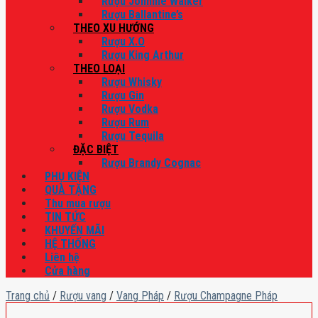
Rượu Johnnie Walker
Rượu Ballantine’s
THEO XU HƯỚNG
Rượu X.O
Rượu King Arthur
THEO LOẠI
Rượu Whisky
Rượu Gin
Rượu Vodka
Rượu Rum
Rượu Tequila
ĐẶC BIỆT
Rượu Brandy Cognac
PHỤ KIỆN
QUÀ TẶNG
Thu mua rượu
TIN TỨC
KHUYẾN MÃI
HỆ THỐNG
Liên hệ
Cửa hàng
Trang chủ
/
Rượu vang
/
Vang Pháp
/
Rượu Champagne Pháp