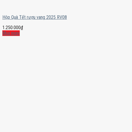
Hộp Quà Tết rượu vang 2025 RV08
1.250.000
₫
Mua ngay