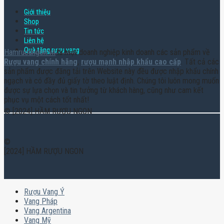
Giới thiệu
Shop
Tin tức
Liên hệ
Quà tặng rượu vang
Hamruoungon.vn
là một doanh nghiệp kinh doanh các sản phẩm về
Rượu vang chính hãng
,
rượu mạnh nhập khẩu cao cấp
. Tất cả các
sản phẩm được đăng tải trên Website này đều được nhập khẩu chính
ngạch và có đầy đủ giấy tờ theo luật định. Chúng tôi luôn mong muốn
được sự lựa chọn và tin tưởng từ khách hàng, cũng như cam kết
phục vụ một cách tốt nhất!
© [2024] HẦM RƯỢU NGON
©
[2024] HẦM RƯỢU NGON
Rượu Vang Ý
Vang Pháp
Vang Argentina
Vang Mỹ