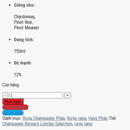
Giống nho:
Chardonnay,
Pinot Noir,
Pinot Meunier
Dung tích:
750ml
Độ mạnh:
12%
Còn hàng
Champagne
Bernard
Mua ngay
Lonclas
Liên hệ hotline
Selection
Gửi tin nhắn
số
Danh mục:
Rượu Champagne Pháp
,
Rượu vang
,
Vang Pháp
Thẻ:
lượng
Champagne Bernard Lonclas Selection
,
rượu vang