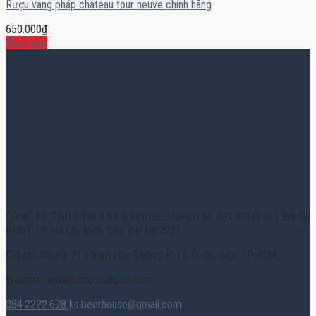
Rượu vang pháp chateau tour neuve chính hãng
650.000
₫
Mua ngay
CÔNG TY TNHH TM XNK K HOUSE - GPKD số 0317003916 | Bởi Sở
KHĐT TP. Hồ Chí Minh cấp: 29/10/2021
Địa chỉ: Số 69-71 Phạm Huy Thông, P. 17, Q. Gò Vấp, TPHCM
Website: www.hamruoungon.com
084.2222.678
ks.beerhouse@gmail.com