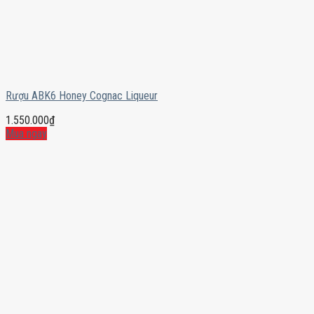
Rượu ABK6 Honey Cognac Liqueur
1.550.000
₫
Mua ngay