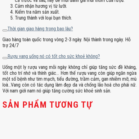
cả trước và sau, hãy để mũi đánh giá mùi thơm của rượu.
Cảm nhận hương vị từ lưỡi.
Kiểm tra năm sản xuất.
Trung thành với loại bạn thích.
Thời gian giao hàng trong bao lâu?
Giao hàng toàn quốc trong vòng 2-3 ngày. Nội thành trong ngày. Hỗ
trợ 24/7
Rượu vang uống nó có tốt cho sức khoẻ không?
Uống một ly rượu vang mỗi ngày không chỉ giúp tăng sức đề kháng,
tốt cho trí nhớ và thính giác… Hơn thế rượu vang còn giúp ngăn ngừa
một số bệnh như tim mạch, tiểu đường, trầm cảm, gan nhiễm mỡ, mù
loà…Vang còn có tác dụng làm đẹp da và chống lão hoá cho phái nữ.
Với nam giới nam nó giúp tăng cường sức khoẻ sinh sản.
SẢN PHẨM TƯƠNG TỰ