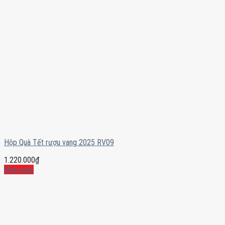
Hộp Quà Tết rượu vang 2025 RV09
1.220.000
₫
Mua ngay