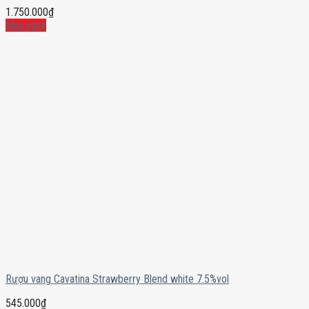
1.750.000
₫
Mua ngay
Rượu vang Cavatina Strawberry Blend white 7.5%vol
545.000
₫