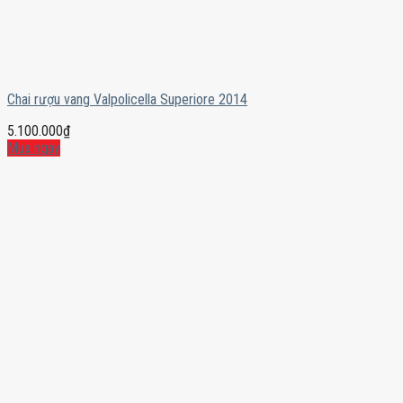
Chai rượu vang Valpolicella Superiore 2014
5.100.000
₫
Mua ngay