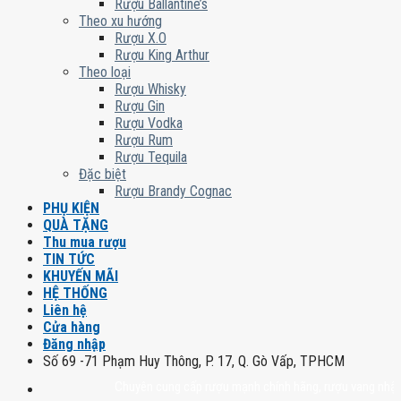
Rượu Ballantine’s
Theo xu hướng
Rượu X.O
Rượu King Arthur
Theo loại
Rượu Whisky
Rượu Gin
Rượu Vodka
Rượu Rum
Rượu Tequila
Đặc biệt
Rượu Brandy Cognac
PHỤ KIỆN
QUÀ TẶNG
Thu mua rượu
TIN TỨC
KHUYẾN MÃI
HỆ THỐNG
Liên hệ
Cửa hàng
Đăng nhập
Số 69 -71 Phạm Huy Thông, P. 17, Q. Gò Vấp, TPHCM
Chuyên cung cấp rượu mạnh chính hãng, rượu vang nhập khẩu ca