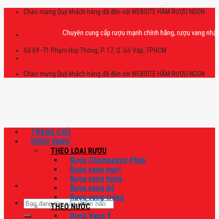
Skip
Chào mừng Quý khách hàng đã đến với WEBSITE HẦM RƯỢU NGON
to
content
Chuyên cung cấp rượu mạnh chính hãng, rượu vang nhập khẩu ca
Số 69 -71 Phạm Huy Thông, P. 17, Q. Gò Vấp, TPHCM
Chào mừng Quý khách hàng đã đến với WEBSITE HẦM RƯỢU NGON
TRANG CHỦ
RƯỢU VANG
THEO LOẠI RƯỢU
Rượu Champagne Pháp
Rượu vang ngọt
Rượu vang hồng
Rượu vang đỏ
Rượu vang trắng
Tìm
THEO NƯỚC
kiếm:
Rượu Vang Ý