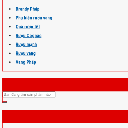
Brandy Pháp
Phụ kiện rượu vang
Quà rượu tết
Rượu Cognac
Rượu mạnh
Rượu vang
Vang Pháp