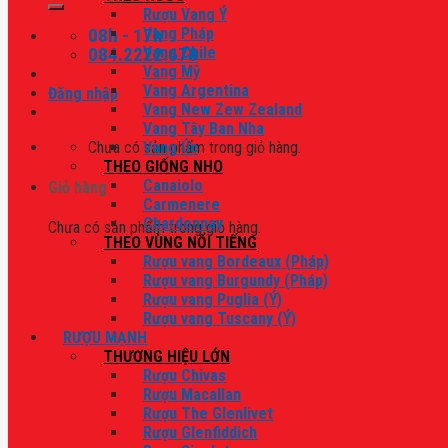
Rượu Vang Ý
08h - 17h
Vang Pháp
084.2222.678
Vang Chile
Vang Mỹ
Vang Argentina
Đăng nhập
Vang New Zew Zealand
Vang Tây Ban Nha
Chưa có sản phẩm trong giỏ hàng.
Vang Úc
THEO GIỐNG NHO
Canaiolo
Giỏ hàng
Carmenere
Chardonnay
Chưa có sản phẩm trong giỏ hàng.
THEO VÙNG NỔI TIẾNG
Rượu vang Bordeaux (Pháp)
Rượu vang Burgundy (Pháp)
Rượu vang Puglia (Ý)
Rượu vang Tuscany (Ý)
RƯỢU MẠNH
THƯƠNG HIỆU LỚN
Rượu Chivas
Rượu Macallan
Rượu The Glenlivet
Rượu Glenfiddich