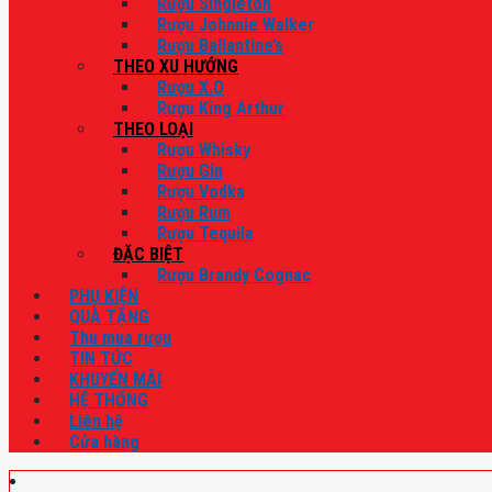
Rượu Singleton
Rượu Johnnie Walker
Rượu Ballantine’s
THEO XU HƯỚNG
Rượu X.O
Rượu King Arthur
THEO LOẠI
Rượu Whisky
Rượu Gin
Rượu Vodka
Rượu Rum
Rượu Tequila
ĐẶC BIỆT
Rượu Brandy Cognac
PHỤ KIỆN
QUÀ TẶNG
Thu mua rượu
TIN TỨC
KHUYẾN MÃI
HỆ THỐNG
Liên hệ
Cửa hàng