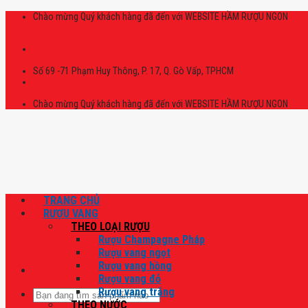
Skip
Chào mừng Quý khách hàng đã đến với WEBSITE HẦM RƯỢU NGON
to
content
Số 69 -71 Phạm Huy Thông, P. 17, Q. Gò Vấp, TPHCM
Chào mừng Quý khách hàng đã đến với WEBSITE HẦM RƯỢU NGON
TRANG CHỦ
RƯỢU VANG
THEO LOẠI RƯỢU
Rượu Champagne Pháp
Rượu vang ngọt
Rượu vang hồng
Rượu vang đỏ
Rượu vang trắng
Tìm
THEO NƯỚC
kiếm: