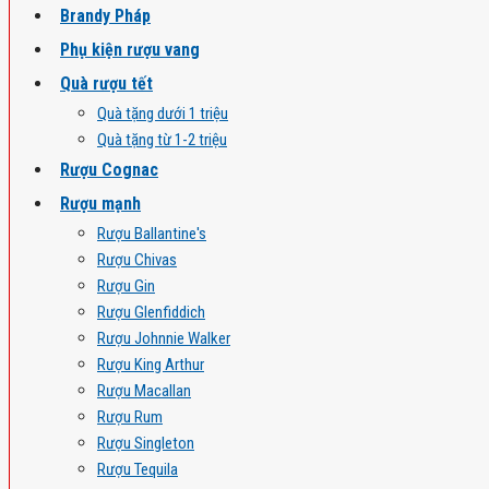
Brandy Pháp
Phụ kiện rượu vang
Quà rượu tết
Quà tặng dưới 1 triệu
Quà tặng từ 1-2 triệu
Rượu Cognac
Rượu mạnh
Rượu Ballantine's
Rượu Chivas
Rượu Gin
Rượu Glenfiddich
Rượu Johnnie Walker
Rượu King Arthur
Rượu Macallan
Rượu Rum
Rượu Singleton
Rượu Tequila