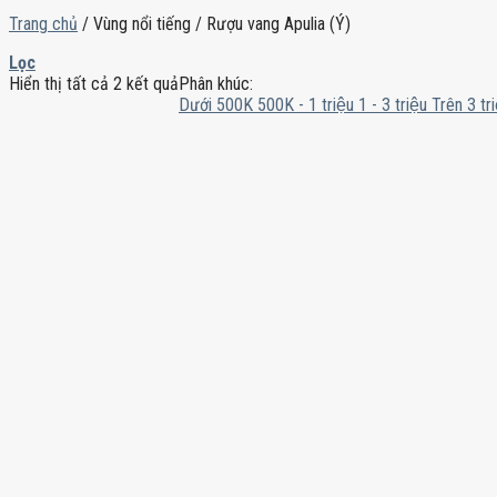
Trang chủ
/
Vùng nổi tiếng
/
Rượu vang Apulia (Ý)
Lọc
Hiển thị tất cả 2 kết quả
Phân khúc:
Dưới 500K
500K - 1 triệu
1 - 3 triệu
Trên 3 tri