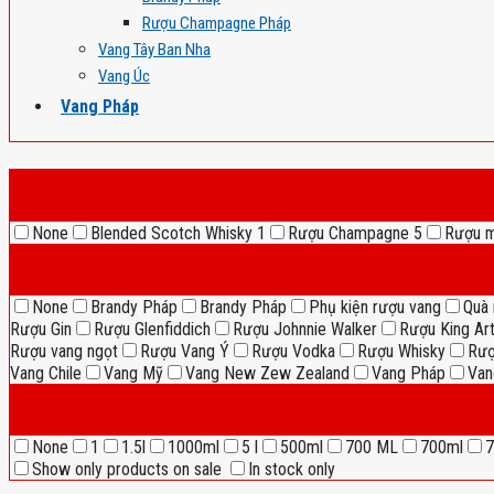
Rượu Champagne Pháp
Vang Tây Ban Nha
Vang Úc
Vang Pháp
None
Blended Scotch Whisky
1
Rượu Champagne
5
Rượu 
None
Brandy Pháp
Brandy Pháp
Phụ kiện rượu vang
Quà 
Rượu Gin
Rượu Glenfiddich
Rượu Johnnie Walker
Rượu King Ar
Rượu vang ngọt
Rượu Vang Ý
Rượu Vodka
Rượu Whisky
Rượ
Vang Chile
Vang Mỹ
Vang New Zew Zealand
Vang Pháp
Van
None
1
1.5l
1000ml
5 l
500ml
700 ML
700ml
7
Show only products on sale
In stock only