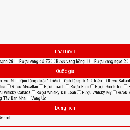
Loại rượu
mạnh
28
Rượu vang đỏ
75
Rượu vang hồng
1
Rượu vang ngọt
2
Quốc gia
rượu tết
Quà tặng dưới 1 triệu
Quà tặng từ 1-2 triệu
Rượu Ballant
thur
Rượu Macallan
Rượu mạnh
Rượu Rum
Rượu Singleton
u Whisky Canada
Rượu Whisky Đài Loan
Rượu Whisky Mỹ
Rượu W
g Tây Ban Nha
Vang Úc
Dung tích
50 ml