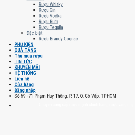
Rượu Whisky
Rượu Gin
Rượu Vodka
Rượu Rum
Rượu Tequila
Đặc biệt
Rượu Brandy Cognac
PHỤ KIỆN
QUÀ TẶNG
Thu mua rượu
TIN TỨC
KHUYẾN MÃI
HỆ THỐNG
Liên hệ
Cửa hàng
Đăng nhập
Số 69 -71 Phạm Huy Thông, P. 17, Q. Gò Vấp, TPHCM
Chuyên cung cấp rượu mạnh chính hãng, rượu vang nhập khẩu ca