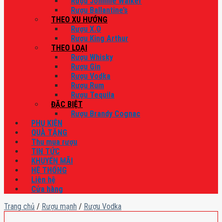
Rượu Johnnie Walker
Rượu Ballantine’s
THEO XU HƯỚNG
Rượu X.O
Rượu King Arthur
THEO LOẠI
Rượu Whisky
Rượu Gin
Rượu Vodka
Rượu Rum
Rượu Tequila
ĐẶC BIỆT
Rượu Brandy Cognac
PHỤ KIỆN
QUÀ TẶNG
Thu mua rượu
TIN TỨC
KHUYẾN MÃI
HỆ THỐNG
Liên hệ
Cửa hàng
Trang chủ
/
Rượu mạnh
/
Rượu Vodka