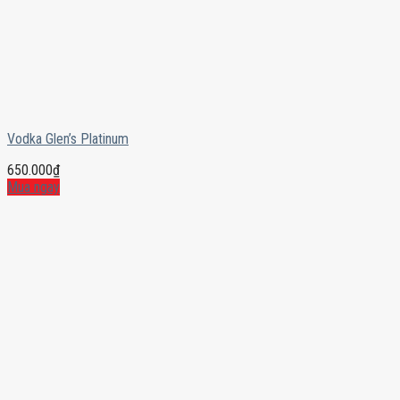
Vodka Glen’s Platinum
650.000
₫
Mua ngay