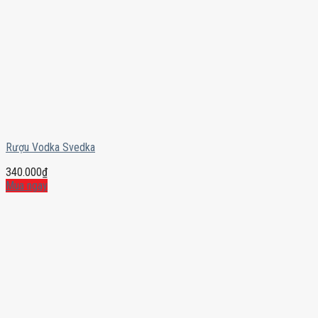
Rượu Vodka Svedka
340.000
₫
Mua ngay