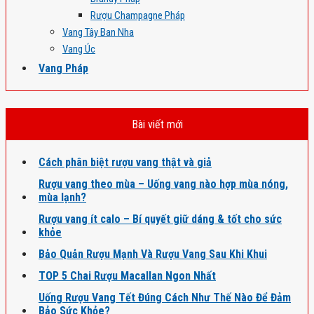
Rượu Champagne Pháp
Vang Tây Ban Nha
Vang Úc
Vang Pháp
Bài viết mới
Cách phân biệt rượu vang thật và giả
Rượu vang theo mùa – Uống vang nào hợp mùa nóng,
mùa lạnh?
Rượu vang ít calo – Bí quyết giữ dáng & tốt cho sức
khỏe
Bảo Quản Rượu Mạnh Và Rượu Vang Sau Khi Khui
TOP 5 Chai Rượu Macallan Ngon Nhất
Uống Rượu Vang Tết Đúng Cách Như Thế Nào Để Đảm
Bảo Sức Khỏe?