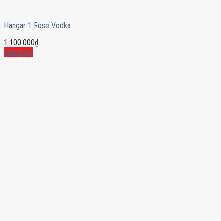
Hangar 1 Rose Vodka
1.100.000
₫
Mua ngay