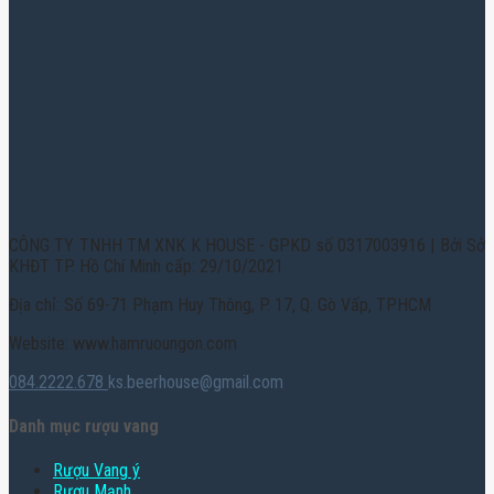
CÔNG TY TNHH TM XNK K HOUSE - GPKD số 0317003916 | Bởi Sở
KHĐT TP. Hồ Chí Minh cấp: 29/10/2021
Địa chỉ: Số 69-71 Phạm Huy Thông, P. 17, Q. Gò Vấp, TPHCM
Website: www.hamruoungon.com
084.2222.678
ks.beerhouse@gmail.com
Danh mục rượu vang
Rượu Vang ý
Rượu Mạnh