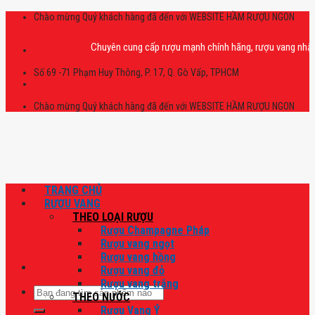
Skip
Chào mừng Quý khách hàng đã đến với WEBSITE HẦM RƯỢU NGON
to
content
Chuyên cung cấp rượu mạnh chính hãng, rượu vang nhập khẩu ca
Số 69 -71 Phạm Huy Thông, P. 17, Q. Gò Vấp, TPHCM
Chào mừng Quý khách hàng đã đến với WEBSITE HẦM RƯỢU NGON
TRANG CHỦ
RƯỢU VANG
THEO LOẠI RƯỢU
Rượu Champagne Pháp
Rượu vang ngọt
Rượu vang hồng
Rượu vang đỏ
Rượu vang trắng
Tìm
THEO NƯỚC
kiếm:
Rượu Vang Ý