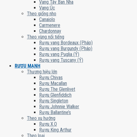
Vang Tây Ban Nha
Vang Úc
Theo giống nho
Canaiolo
Carmenere
Chardonnay
Theo vùng nổi tiếng
Rượu vang Bordeaux (Pháp)
Rượu vang Burgundy (Pháp)
Rượu vang Puglia (Ý)
Rượu vang Tuscany (Ý)
RƯỢU MẠNH
Thương hiệu lớn
Rượu Chivas
Rượu Macallan
Rượu The Glenlivet
Rượu Glenfiddich
Rượu Singleton
Rượu Johnnie Walker
Rượu Ballantine’s
Theo xu hướng
Rượu X.O
Rượu King Arthur
Theo loại