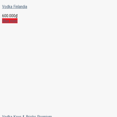
Vodka Finlandia
600.000
₫
Mua ngay
Vodka Keys & Bricks Premium