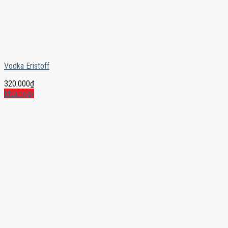
Vodka Eristoff
320.000
₫
Mua ngay