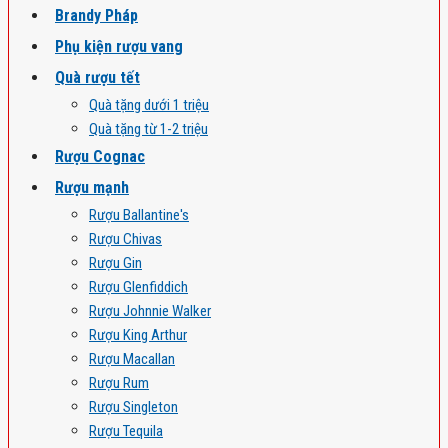
Brandy Pháp
Phụ kiện rượu vang
Quà rượu tết
Quà tặng dưới 1 triệu
Quà tặng từ 1-2 triệu
Rượu Cognac
Rượu mạnh
Rượu Ballantine's
Rượu Chivas
Rượu Gin
Rượu Glenfiddich
Rượu Johnnie Walker
Rượu King Arthur
Rượu Macallan
Rượu Rum
Rượu Singleton
Rượu Tequila