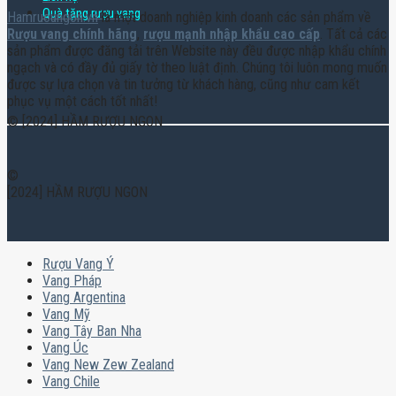
Quà tặng rượu vang
Hamruoungon.vn
là một doanh nghiệp kinh doanh các sản phẩm về
Rượu vang chính hãng
,
rượu mạnh nhập khẩu cao cấp
. Tất cả các
sản phẩm được đăng tải trên Website này đều được nhập khẩu chính
ngạch và có đầy đủ giấy tờ theo luật định. Chúng tôi luôn mong muốn
được sự lựa chọn và tin tưởng từ khách hàng, cũng như cam kết
phục vụ một cách tốt nhất!
© [2024] HẦM RƯỢU NGON
©
[2024] HẦM RƯỢU NGON
Rượu Vang Ý
Vang Pháp
Vang Argentina
Vang Mỹ
Vang Tây Ban Nha
Vang Úc
Vang New Zew Zealand
Vang Chile