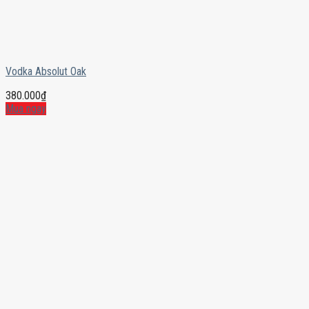
Vodka Absolut Oak
380.000
₫
Mua ngay