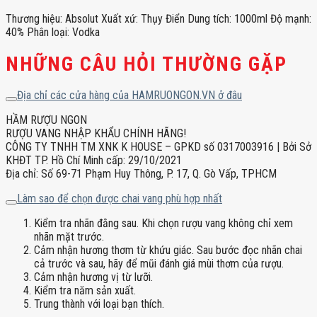
Thương hiệu: Absolut Xuất xứ: Thụy Điển Dung tích: 1000ml Độ mạnh:
40% Phân loại: Vodka
NHỮNG CÂU HỎI THƯỜNG GẶP
Địa chỉ các cửa hàng của HAMRUONGON.VN ở đâu
HẦM RƯỢU NGON
RƯỢU VANG NHẬP KHẨU CHÍNH HÃNG!
CÔNG TY TNHH TM XNK K HOUSE – GPKD số 0317003916 | Bởi Sở
KHĐT TP. Hồ Chí Minh cấp: 29/10/2021
Địa chỉ: Số 69-71 Phạm Huy Thông, P. 17, Q. Gò Vấp, TPHCM
Làm sao để chọn được chai vang phù hợp nhất
Kiểm tra nhãn đằng sau. Khi chọn rượu vang không chỉ xem
nhãn mặt trước.
Cảm nhận hương thơm từ khứu giác. Sau bước đọc nhãn chai
cả trước và sau, hãy để mũi đánh giá mùi thơm của rượu.
Cảm nhận hương vị từ lưỡi.
Kiểm tra năm sản xuất.
Trung thành với loại bạn thích.