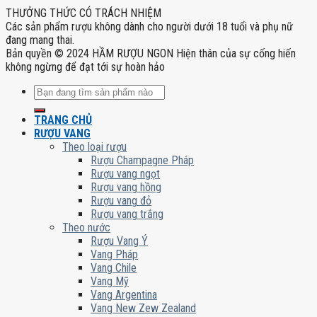
THƯỞNG THỨC CÓ TRÁCH NHIỆM
Các sản phẩm rượu không dành cho người dưới 18 tuổi và phụ nữ
đang mang thai.
Bản quyền © 2024 HẦM RƯỢU NGON Hiện thân của sự cống hiến
không ngừng để đạt tới sự hoàn hảo
Tìm
kiếm:
TRANG CHỦ
RƯỢU VANG
Theo loại rượu
Rượu Champagne Pháp
Rượu vang ngọt
Rượu vang hồng
Rượu vang đỏ
Rượu vang trắng
Theo nước
Rượu Vang Ý
Vang Pháp
Vang Chile
Vang Mỹ
Vang Argentina
Vang New Zew Zealand