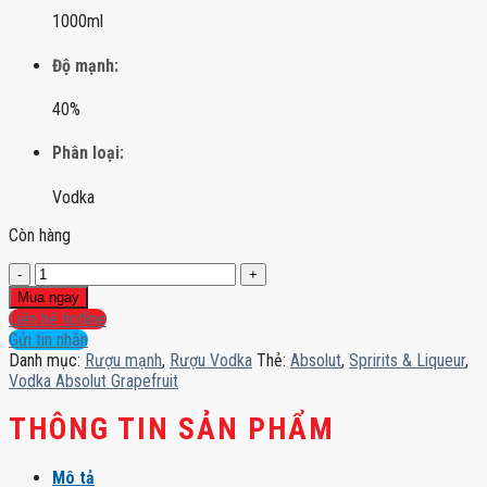
1000ml
Độ mạnh:
40%
Phân loại:
Vodka
Còn hàng
Vodka
Absolut
Mua ngay
Grapefruit
Liên hệ hotline
số
Gửi tin nhắn
lượng
Danh mục:
Rượu mạnh
,
Rượu Vodka
Thẻ:
Absolut
,
Spririts & Liqueur
,
Vodka Absolut Grapefruit
THÔNG TIN SẢN PHẨM
Mô tả