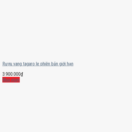
Rượu vang tagaro le phiên bản giới hạn
3.900.000
₫
Mua ngay