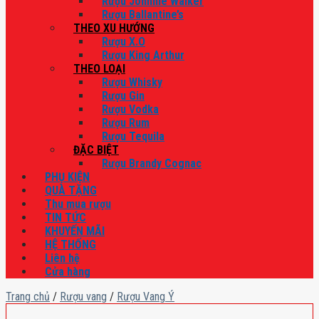
Rượu Johnnie Walker
Rượu Ballantine’s
THEO XU HƯỚNG
Rượu X.O
Rượu King Arthur
THEO LOẠI
Rượu Whisky
Rượu Gin
Rượu Vodka
Rượu Rum
Rượu Tequila
ĐẶC BIỆT
Rượu Brandy Cognac
PHỤ KIỆN
QUÀ TẶNG
Thu mua rượu
TIN TỨC
KHUYẾN MÃI
HỆ THỐNG
Liên hệ
Cửa hàng
Trang chủ
/
Rượu vang
/
Rượu Vang Ý