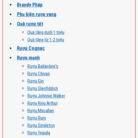
Brandy Pháp
Phụ kiện rượu vang
Quà rượu tết
Quà tặng dưới 1 triệu
Quà tặng từ 1-2 triệu
Rượu Cognac
Rượu mạnh
Rượu Ballantine's
Rượu Chivas
Rượu Gin
Rượu Glenfiddich
Rượu Johnnie Walker
Rượu King Arthur
Rượu Macallan
Rượu Rum
Rượu Singleton
Rượu Tequila