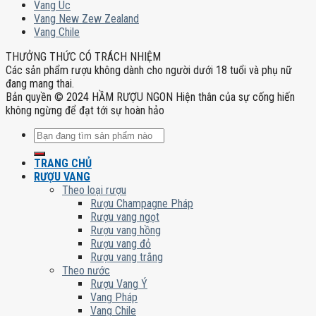
Vang Úc
Vang New Zew Zealand
Vang Chile
THƯỞNG THỨC CÓ TRÁCH NHIỆM
Các sản phẩm rượu không dành cho người dưới 18 tuổi và phụ nữ
đang mang thai.
Bản quyền © 2024 HẦM RƯỢU NGON Hiện thân của sự cống hiến
không ngừng để đạt tới sự hoàn hảo
Tìm
kiếm:
TRANG CHỦ
RƯỢU VANG
Theo loại rượu
Rượu Champagne Pháp
Rượu vang ngọt
Rượu vang hồng
Rượu vang đỏ
Rượu vang trắng
Theo nước
Rượu Vang Ý
Vang Pháp
Vang Chile