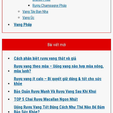
Rượu Champagne Pháp
Vang Tây Ban Nha
Vang Úc
Vang Pháp
Bài viết mới
Cách phân biệt rượu vang thật và giả
Rượu vang theo mùa – Uống vang nào hợp mùa nóng,
mùa lạnh?
Rượu vang ít calo – Bí quyết giữ dáng & tốt cho sức
khỏe
Bảo Quản Rượu Mạnh Và Rượu Vang Sau Khi Khui
TOP 5 Chai Rượu Macallan Ngon Nhất
Uống Rượu Vang Tết Đúng Cách Như Thế Nào Để Đảm
Bảo Sức Khỏe?