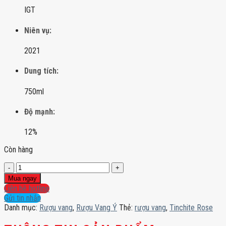
IGT
Niên vụ:
2021
Dung tích:
750ml
Độ mạnh:
12%
Còn hàng
Tinchite
Rose
Mua ngay
số
Liên hệ hotline
lượng
Gửi tin nhắn
Danh mục:
Rượu vang
,
Rượu Vang Ý
Thẻ:
rượu vang
,
Tinchite Rose