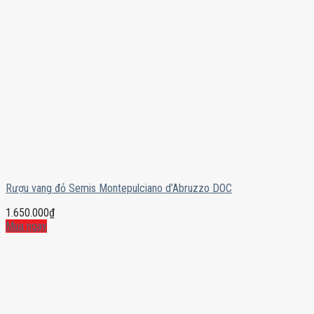
Rượu vang đỏ Semis Montepulciano d’Abruzzo DOC
1.650.000
₫
Mua ngay