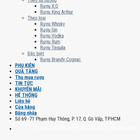
Theo xu hướng
Rượu X.O
Rượu King Arthur
Theo loại
Rượu Whisky
Rượu Gin
Rượu Vodka
Rượu Rum
Rượu Tequila
Đặc biệt
Rượu Brandy Cognac
PHỤ KIỆN
QUÀ TẶNG
Thu mua rượu
TIN TỨC
KHUYẾN MÃI
HỆ THỐNG
Liên hệ
Cửa hàng
Đăng nhập
Số 69 -71 Phạm Huy Thông, P. 17, Q. Gò Vấp, TPHCM
Chuyên cung cấp rượu mạnh chính hãng, rượu vang nhập khẩu cao c