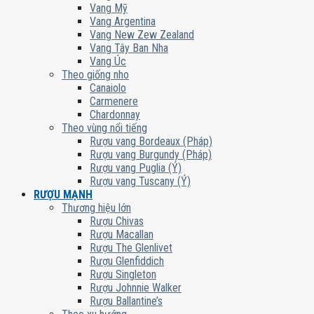
Vang Mỹ
Vang Argentina
Vang New Zew Zealand
Vang Tây Ban Nha
Vang Úc
Theo giống nho
Canaiolo
Carmenere
Chardonnay
Theo vùng nổi tiếng
Rượu vang Bordeaux (Pháp)
Rượu vang Burgundy (Pháp)
Rượu vang Puglia (Ý)
Rượu vang Tuscany (Ý)
RƯỢU MẠNH
Thương hiệu lớn
Rượu Chivas
Rượu Macallan
Rượu The Glenlivet
Rượu Glenfiddich
Rượu Singleton
Rượu Johnnie Walker
Rượu Ballantine’s