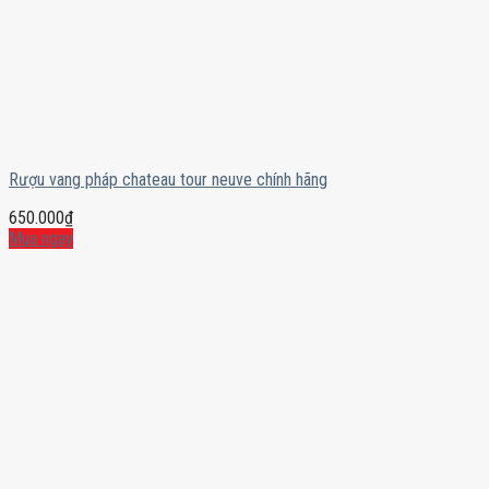
Rượu vang pháp chateau tour neuve chính hãng
650.000
₫
Mua ngay