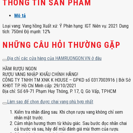
THÔNG TIN SẢN PHẨM
Mô tả
Loại vang: Vang hồng Xuất xứ: Ý Phân hạng: IGT Niên vụ: 2021 Dung
tích: 750ml Độ mạnh: 12%
NHỮNG CÂU HỎI THƯỜNG GẶP
Địa chỉ các cửa hàng của HAMRUONGON.VN ở đâu
HẦM RƯỢU NGON
RƯỢU VANG NHẬP KHẨU CHÍNH HÃNG!
CÔNG TY TNHH TM XNK K HOUSE – GPKD số 0317003916 | Bởi Sở
KHĐT TP. Hồ Chí Minh cấp: 29/10/2021
Địa chỉ: Số 69-71 Phạm Huy Thông, P. 17, Q. Gò Vấp, TPHCM
Làm sao để chọn được chai vang phù hợp nhất
Kiểm tra nhãn đằng sau. Khi chọn rượu vang không chỉ xem
nhãn mặt trước.
Cảm nhận hương thơm từ khứu giác. Sau bước đọc nhãn chai
cả trước và sau, hãy để mũi đánh giá mùi thơm của rượu.