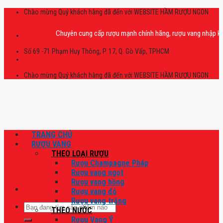
Skip
Chào mừng Quý khách hàng đã đến với WEBSITE HẦM RƯỢU NGON
to
content
Chuyên cung cấp rượu mạnh chính hãng, rượu vang nhập khẩu cao c
Số 69 -71 Phạm Huy Thông, P. 17, Q. Gò Vấp, TPHCM
Chào mừng Quý khách hàng đã đến với WEBSITE HẦM RƯỢU NGON
TRANG CHỦ
RƯỢU VANG
THEO LOẠI RƯỢU
Rượu Champagne Pháp
Rượu vang ngọt
Rượu vang hồng
Rượu vang đỏ
Rượu vang trắng
Tìm
THEO NƯỚC
kiếm:
Rượu Vang Ý