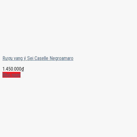
Rượu vang ý Sei Caselle Negroamaro
1.450.000
₫
Mua ngay