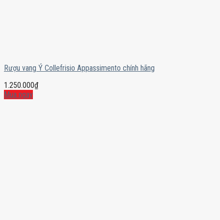
Rượu vang Ý Collefrisio Appassimento chính hãng
1.250.000
₫
Mua ngay