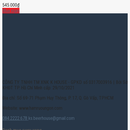
545.000
₫
Mua ngay
CÔNG TY TNHH TM XNK K HOUSE - GPKD số 0317003916 | Bởi Sở
KHĐT TP. Hồ Chí Minh cấp: 29/10/2021
Địa chỉ: Số 69-71 Phạm Huy Thông, P. 17, Q. Gò Vấp, TPHCM
Website: www.hamruoungon.com
084.2222.678
ks.beerhouse@gmail.com