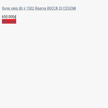
Rượu vang đỏ ý 1502 Riserva ROCCA DI CESENA
650.000
₫
Mua ngay