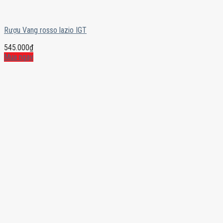
Rượu Vang rosso lazio IGT
545.000
₫
Mua ngay