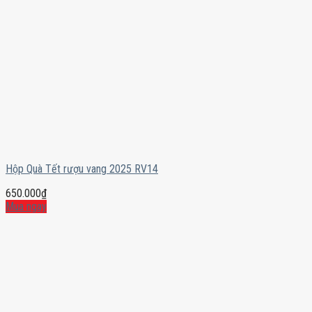
Hộp Quà Tết rượu vang 2025 RV14
650.000
₫
Mua ngay