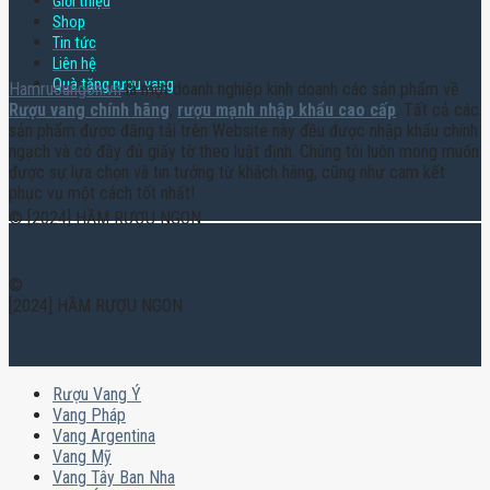
Giới thiệu
Shop
Tin tức
Liên hệ
Quà tặng rượu vang
Hamruoungon.vn
là một doanh nghiệp kinh doanh các sản phẩm về
Rượu vang chính hãng
,
rượu mạnh nhập khẩu cao cấp
. Tất cả các
sản phẩm được đăng tải trên Website này đều được nhập khẩu chính
ngạch và có đầy đủ giấy tờ theo luật định. Chúng tôi luôn mong muốn
được sự lựa chọn và tin tưởng từ khách hàng, cũng như cam kết
phục vụ một cách tốt nhất!
© [2024] HẦM RƯỢU NGON
©
[2024] HẦM RƯỢU NGON
Rượu Vang Ý
Vang Pháp
Vang Argentina
Vang Mỹ
Vang Tây Ban Nha