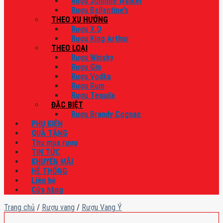
Rượu Johnnie Walker
Rượu Ballantine’s
THEO XU HƯỚNG
Rượu X.O
Rượu King Arthur
THEO LOẠI
Rượu Whisky
Rượu Gin
Rượu Vodka
Rượu Rum
Rượu Tequila
ĐẶC BIỆT
Rượu Brandy Cognac
PHỤ KIỆN
QUÀ TẶNG
Thu mua rượu
TIN TỨC
KHUYẾN MÃI
HỆ THỐNG
Liên hệ
Cửa hàng
Trang chủ
/
Rượu vang
/
Rượu Vang Ý