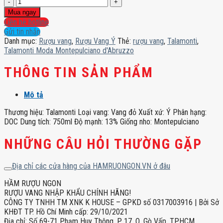
Talamonti
Moda
Mua ngay
Montepulciano
Liên hệ hotline
d'Abruzzo
Gửi tin nhắn
số
Danh mục:
Rượu vang
,
Rượu Vang Ý
Thẻ:
rượu vang
,
Talamonti
,
lượng
Talamonti Moda Montepulciano d'Abruzzo
THÔNG TIN SẢN PHẨM
Mô tả
Thương hiệu: Talamonti Loại vang: Vang đỏ Xuất xứ: Ý Phân hạng:
DOC Dung tích: 750ml Độ mạnh: 13% Giống nho: Montepulciano
NHỮNG CÂU HỎI THƯỜNG GẶP
Địa chỉ các cửa hàng của HAMRUONGON.VN ở đâu
HẦM RƯỢU NGON
RƯỢU VANG NHẬP KHẨU CHÍNH HÃNG!
CÔNG TY TNHH TM XNK K HOUSE – GPKD số 0317003916 | Bởi Sở
KHĐT TP. Hồ Chí Minh cấp: 29/10/2021
Địa chỉ: Số 69-71 Phạm Huy Thông, P. 17, Q. Gò Vấp, TPHCM