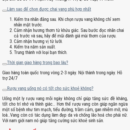
Làm sao để chọn được chai vang phù hợp nhất
Kiểm tra nhãn đằng sau. Khi chọn rượu vang không chỉ xem
nhãn mặt trước.
Cảm nhận hương thơm từ khứu giác. Sau bước đọc nhãn chai
cả trước và sau, hãy để mũi đánh giá mùi thơm của rượu.
Cảm nhận hương vị từ lưỡi.
Kiểm tra năm sản xuất.
Trung thành với loại bạn thích.
Thời gian giao hàng trong bao lâu?
Giao hàng toàn quốc trong vòng 2-3 ngày. Nội thành trong ngày. Hỗ
trợ 24/7
Rượu vang uống nó có tốt cho sức khoẻ không?
Uống một ly rượu vang mỗi ngày không chỉ giúp tăng sức đề kháng,
tốt cho trí nhớ và thính giác… Hơn thế rượu vang còn giúp ngăn ngừa
một số bệnh như tim mạch, tiểu đường, trầm cảm, gan nhiễm mỡ, mù
loà…Vang còn có tác dụng làm đẹp da và chống lão hoá cho phái nữ.
Với nam giới nam nó giúp tăng cường sức khoẻ sinh sản.