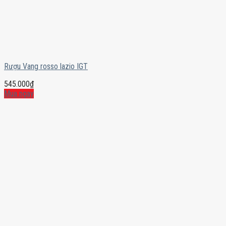
Rượu Vang rosso lazio IGT
545.000
₫
Mua ngay