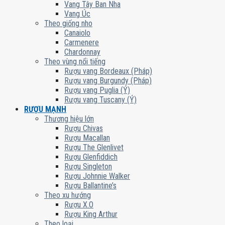
Vang Tây Ban Nha
Vang Úc
Theo giống nho
Canaiolo
Carmenere
Chardonnay
Theo vùng nổi tiếng
Rượu vang Bordeaux (Pháp)
Rượu vang Burgundy (Pháp)
Rượu vang Puglia (Ý)
Rượu vang Tuscany (Ý)
RƯỢU MẠNH
Thương hiệu lớn
Rượu Chivas
Rượu Macallan
Rượu The Glenlivet
Rượu Glenfiddich
Rượu Singleton
Rượu Johnnie Walker
Rượu Ballantine’s
Theo xu hướng
Rượu X.O
Rượu King Arthur
Theo loại