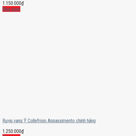
1.150.000
₫
Mua ngay
Rượu vang Ý Collefrisio Appassimento chính hãng
1.250.000
₫