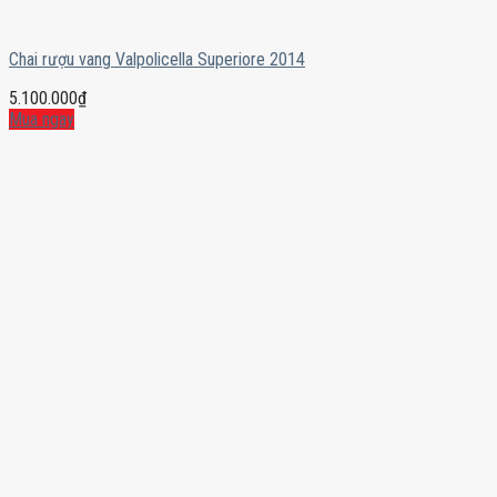
Chai rượu vang Valpolicella Superiore 2014
5.100.000
₫
Mua ngay