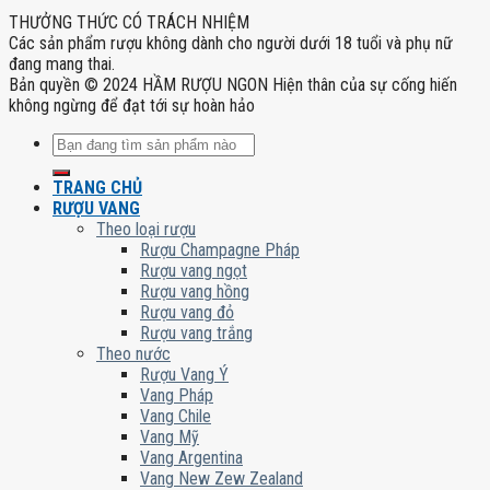
THƯỞNG THỨC CÓ TRÁCH NHIỆM
Các sản phẩm rượu không dành cho người dưới 18 tuổi và phụ nữ
đang mang thai.
Bản quyền © 2024 HẦM RƯỢU NGON Hiện thân của sự cống hiến
không ngừng để đạt tới sự hoàn hảo
Tìm
kiếm:
TRANG CHỦ
RƯỢU VANG
Theo loại rượu
Rượu Champagne Pháp
Rượu vang ngọt
Rượu vang hồng
Rượu vang đỏ
Rượu vang trắng
Theo nước
Rượu Vang Ý
Vang Pháp
Vang Chile
Vang Mỹ
Vang Argentina
Vang New Zew Zealand