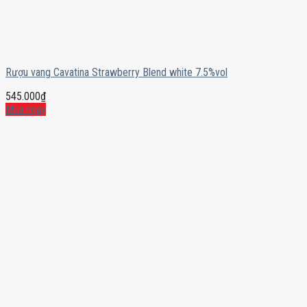
Rượu vang Cavatina Strawberry Blend white 7.5%vol
545.000
₫
Mua ngay