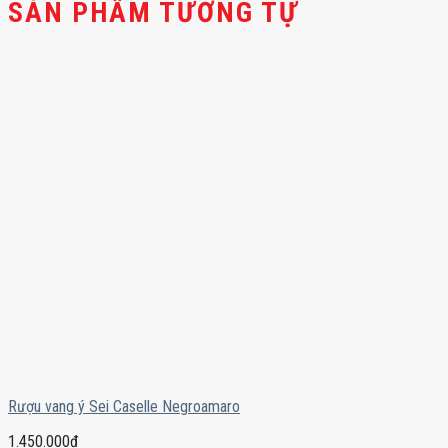
SẢN PHẨM TƯƠNG TỰ
Rượu vang ý Sei Caselle Negroamaro
1.450.000
₫