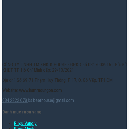
CÔNG TY TNHH TM XNK K HOUSE - GPKD số 0317003916 | Bởi Sở
KHĐT TP. Hồ Chí Minh cấp: 29/10/2021
Địa chỉ: Số 69-71 Phạm Huy Thông, P. 17, Q. Gò Vấp, TPHCM
Website: www.hamruoungon.com
084.2222.678
ks.beerhouse@gmail.com
Danh mục rượu vang
Rượu Vang ý
Rượu Mạnh