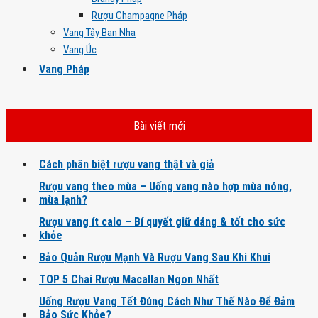
Rượu Champagne Pháp
Vang Tây Ban Nha
Vang Úc
Vang Pháp
Bài viết mới
Cách phân biệt rượu vang thật và giả
Rượu vang theo mùa – Uống vang nào hợp mùa nóng,
mùa lạnh?
Rượu vang ít calo – Bí quyết giữ dáng & tốt cho sức
khỏe
Bảo Quản Rượu Mạnh Và Rượu Vang Sau Khi Khui
TOP 5 Chai Rượu Macallan Ngon Nhất
Uống Rượu Vang Tết Đúng Cách Như Thế Nào Để Đảm
Bảo Sức Khỏe?