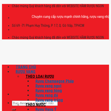
Skip
Chào mừng Quý khách hàng đã đến với WEBSITE HẦM RƯỢU NGON
to
content
Chuyên cung cấp rượu mạnh chính hãng, rượu vang nhập khẩu ca
Số 69 -71 Phạm Huy Thông, P. 17, Q. Gò Vấp, TPHCM
Chào mừng Quý khách hàng đã đến với WEBSITE HẦM RƯỢU NGON
TRANG CHỦ
RƯỢU VANG
THEO LOẠI RƯỢU
Rượu Champagne Pháp
Rượu vang ngọt
Rượu vang hồng
Rượu vang đỏ
Rượu vang trắng
Tìm
THEO NƯỚC
kiếm:
Rượu Vang Ý