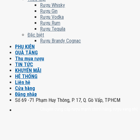
Rượu Whisky
Rượu Gin
Rượu Vodka
Rượu Rum
Rượu Tequila
Đặc biệt
Rượu Brandy Cognac
PHỤ KIỆN
QUÀ TẶNG
Thu mua rượu
TIN TỨC
KHUYẾN MÃI
HỆ THỐNG
Liên hệ
Cửa hàng
Đăng nhập
Số 69 -71 Phạm Huy Thông, P. 17, Q. Gò Vấp, TPHCM
Chuyên cung cấp rượu mạnh chính hãng, rượu vang nhập khẩu ca