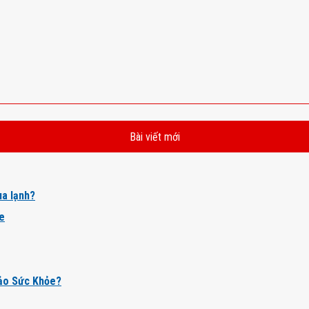
Bài viết mới
a lạnh?
ỏe
ảo Sức Khỏe?