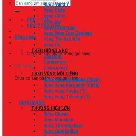
Tìm
Rượu Vang Ý
kiếm:
Vang Pháp
Vang Chile
08h - 17h
Vang Mỹ
084.2222.678
Vang Argentina
Vang New Zew Zealand
Đăng nhập
Vang Tây Ban Nha
Vang Úc
THEO GIỐNG NHO
Chưa có sản phẩm trong giỏ hàng.
Canaiolo
Carmenere
Giỏ hàng
Chardonnay
THEO VÙNG NỔI TIẾNG
Chưa có sản phẩm trong giỏ hàng.
Rượu vang Bordeaux (Pháp)
Rượu vang Burgundy (Pháp)
Rượu vang Puglia (Ý)
Rượu vang Tuscany (Ý)
RƯỢU MẠNH
THƯƠNG HIỆU LỚN
Rượu Chivas
Rượu Macallan
Rượu The Glenlivet
Rượu Glenfiddich