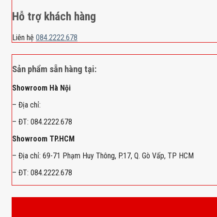
Hỗ trợ khách hàng
Liên hệ
084.2222.678
Sản phẩm sẵn hàng tại:
Showroom Hà Nội
– Địa chỉ:
– ĐT: 084.2222.678
Showroom TP.HCM
– Địa chỉ: 69-71 Phạm Huy Thông, P.17, Q. Gò Vấp, TP HCM
– ĐT: 084.2222.678