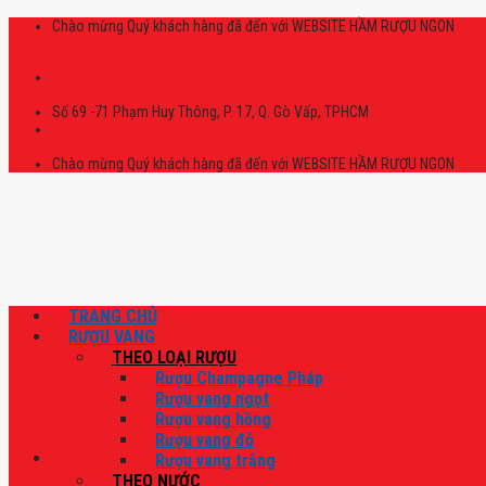
Skip
Chào mừng Quý khách hàng đã đến với WEBSITE HẦM RƯỢU NGON
to
content
Số 69 -71 Phạm Huy Thông, P. 17, Q. Gò Vấp, TPHCM
Chào mừng Quý khách hàng đã đến với WEBSITE HẦM RƯỢU NGON
TRANG CHỦ
RƯỢU VANG
THEO LOẠI RƯỢU
Rượu Champagne Pháp
Rượu vang ngọt
Rượu vang hồng
Rượu vang đỏ
Rượu vang trắng
THEO NƯỚC