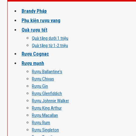
Brandy Pháp
Phụ kiện rượu vang
Quà rượu tết
Quà tặng dưới 1 triệu
Quà tặng từ 1-2 triệu
Rượu Cognac
Rượu mạnh
Rượu Ballantine's
Rượu Chivas
Rượu Gin
Rượu Glenfiddich
Rượu Johnnie Walker
Rượu King Arthur
Rượu Macallan
Rượu Rum
Rượu Singleton