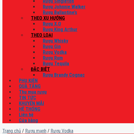
Rượu Singleton
Rượu Johnnie Walker
Rượu Ballantine’s
THEO XU HƯỚNG
Rượu X.O
Rượu King Arthur
THEO LOẠI
Rượu Whisky
Rượu Gin
Rượu Vodka
Rượu Rum
Rượu Tequila
ĐẶC BIỆT
Rượu Brandy Cognac
PHỤ KIỆN
QUÀ TẶNG
Thu mua rượu
TIN TỨC
KHUYẾN MÃI
HỆ THỐNG
Liên hệ
Cửa hàng
Trang chủ
/
Rượu mạnh
/
Rượu Vodka