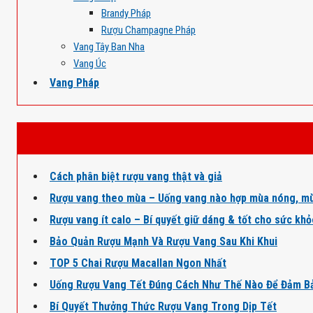
Brandy Pháp
Rượu Champagne Pháp
Vang Tây Ban Nha
Vang Úc
Vang Pháp
Cách phân biệt rượu vang thật và giả
Rượu vang theo mùa – Uống vang nào hợp mùa nóng, mù
Rượu vang ít calo – Bí quyết giữ dáng & tốt cho sức kh
Bảo Quản Rượu Mạnh Và Rượu Vang Sau Khi Khui
TOP 5 Chai Rượu Macallan Ngon Nhất
Uống Rượu Vang Tết Đúng Cách Như Thế Nào Để Đảm B
Bí Quyết Thưởng Thức Rượu Vang Trong Dịp Tết