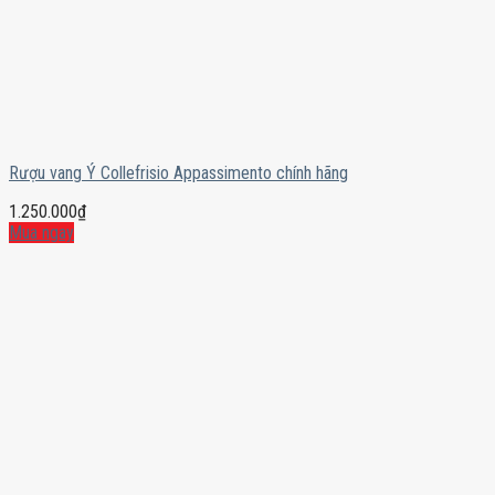
Rượu vang Ý Collefrisio Appassimento chính hãng
1.250.000
₫
Mua ngay