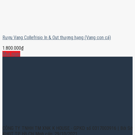
Rượu Vang Collefrisio In & Out thượng hạng (Vang con cá)
1.800.000
₫
Mua ngay
CÔNG TY TNHH TM XNK K HOUSE - GPKD số 0317003916 | Bởi Sở
KHĐT TP. Hồ Chí Minh cấp: 29/10/2021