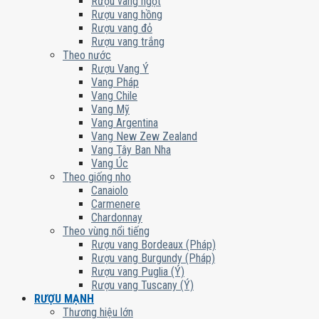
Rượu vang ngọt
Rượu vang hồng
Rượu vang đỏ
Rượu vang trắng
Theo nước
Rượu Vang Ý
Vang Pháp
Vang Chile
Vang Mỹ
Vang Argentina
Vang New Zew Zealand
Vang Tây Ban Nha
Vang Úc
Theo giống nho
Canaiolo
Carmenere
Chardonnay
Theo vùng nổi tiếng
Rượu vang Bordeaux (Pháp)
Rượu vang Burgundy (Pháp)
Rượu vang Puglia (Ý)
Rượu vang Tuscany (Ý)
RƯỢU MẠNH
Thương hiệu lớn