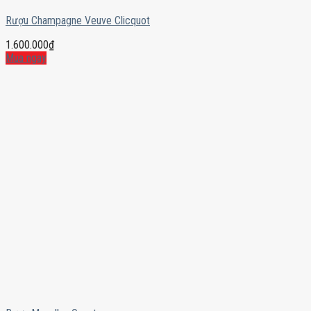
Rượu Champagne Veuve Clicquot
1.600.000
₫
Mua ngay