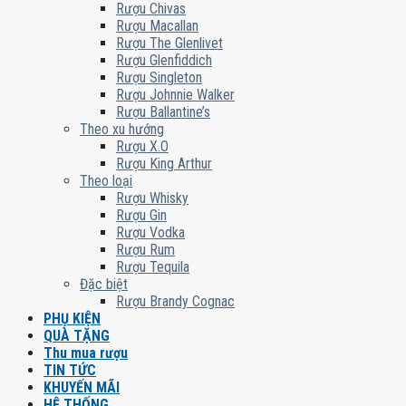
Rượu Chivas
Rượu Macallan
Rượu The Glenlivet
Rượu Glenfiddich
Rượu Singleton
Rượu Johnnie Walker
Rượu Ballantine’s
Theo xu hướng
Rượu X.O
Rượu King Arthur
Theo loại
Rượu Whisky
Rượu Gin
Rượu Vodka
Rượu Rum
Rượu Tequila
Đặc biệt
Rượu Brandy Cognac
PHỤ KIỆN
QUÀ TẶNG
Thu mua rượu
TIN TỨC
KHUYẾN MÃI
HỆ THỐNG