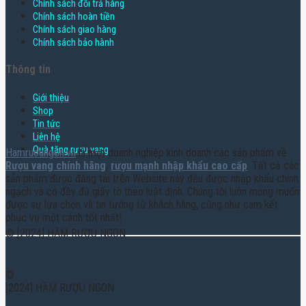
Chính sách đổi trả hàng
Chính sách hoàn tiền
Chính sách giao hàng
Chính sách bảo hành
Thông tin
Giới thiệu
Shop
Tin tức
Liên hệ
Quà tặng rượu vang
Hamruoungon.vn
là một doanh nghiệp kinh doanh các sản phẩm về
Rượu vang chính hãng
,
rượu mạnh nhập khẩu cao cấp
. Tất cả các
sản phẩm được đăng tải trên Website này đều được nhập khẩu chính
ngạch và có đầy đủ giấy tờ theo luật định. Chúng tôi luôn mong muốn
được sự lựa chọn và tin tưởng từ khách hàng, cũng như cam kết
phục vụ một cách tốt nhất!
© [2024] HẦM RƯỢU NGON
©
[2024] HẦM RƯỢU NGON