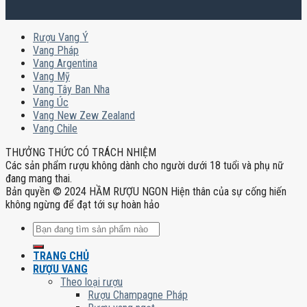
Rượu Vang Ý
Vang Pháp
Vang Argentina
Vang Mỹ
Vang Tây Ban Nha
Vang Úc
Vang New Zew Zealand
Vang Chile
THƯỞNG THỨC CÓ TRÁCH NHIỆM
Các sản phẩm rượu không dành cho người dưới 18 tuổi và phụ nữ
đang mang thai.
Bản quyền © 2024 HẦM RƯỢU NGON Hiện thân của sự cống hiến
không ngừng để đạt tới sự hoàn hảo
Tìm
kiếm:
TRANG CHỦ
RƯỢU VANG
Theo loại rượu
Rượu Champagne Pháp