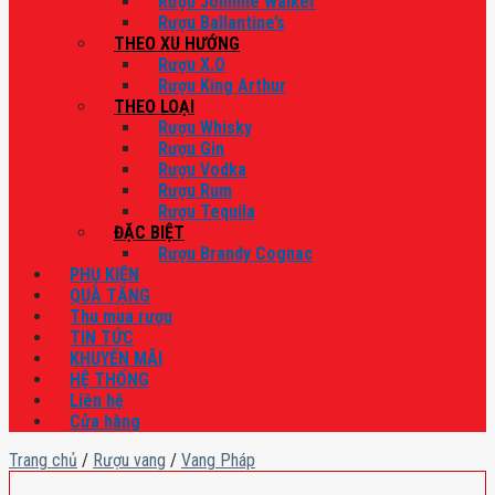
Rượu Johnnie Walker
Rượu Ballantine’s
THEO XU HƯỚNG
Rượu X.O
Rượu King Arthur
THEO LOẠI
Rượu Whisky
Rượu Gin
Rượu Vodka
Rượu Rum
Rượu Tequila
ĐẶC BIỆT
Rượu Brandy Cognac
PHỤ KIỆN
QUÀ TẶNG
Thu mua rượu
TIN TỨC
KHUYẾN MÃI
HỆ THỐNG
Liên hệ
Cửa hàng
Trang chủ
/
Rượu vang
/
Vang Pháp