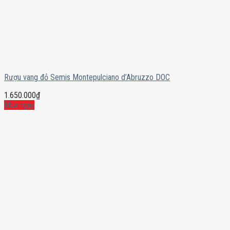
Rượu vang đỏ Semis Montepulciano d’Abruzzo DOC
1.650.000
₫
Mua ngay