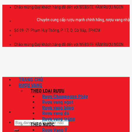
Skip
Chào mừng Quý khách hàng đã đến với WEBSITE HẦM RƯỢU NGON
to
content
Chuyên cung cấp rượu mạnh chính hãng, rượu vang nhập khẩu cao
Số 69 -71 Phạm Huy Thông, P. 17, Q. Gò Vấp, TPHCM
Chào mừng Quý khách hàng đã đến với WEBSITE HẦM RƯỢU NGON
TRANG CHỦ
RƯỢU VANG
THEO LOẠI RƯỢU
Rượu Champagne Pháp
Rượu vang ngọt
Rượu vang hồng
Rượu vang đỏ
Rượu vang trắng
Tìm
THEO NƯỚC
kiếm:
Rượu Vang Ý