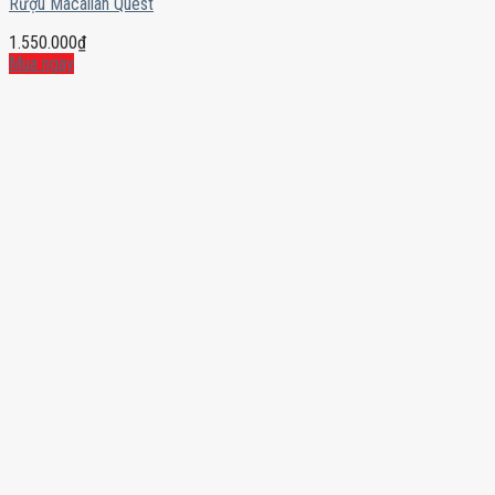
Rượu Macallan Quest
1.550.000
₫
Mua ngay