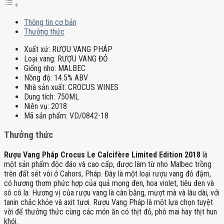
Thông tin cơ bản
Thưởng thức
Xuất xứ:
RƯỢU VANG PHÁP
Loại vang:
RƯỢU VANG ĐỎ
Giống nho:
MALBEC
Nồng độ:
14.5% ABV
Nhà sản xuất:
CROCUS WINES
Dung tích:
750ML
Niên vụ:
2018
Mã sản phẩm:
VD/0842-18
Thưởng thức
Rượu Vang Pháp Crocus Le Calcifère Limited Edition 2018
là
một sản phẩm độc đáo và cao cấp, được làm từ nho Malbec trồng
trên đất sét vôi ở Cahors, Pháp. Đây là một loại rượu vang đỏ đậm,
có hương thơm phức hợp của quả mọng đen, hoa violet, tiêu đen và
sô cô la. Hương vị của rượu vang là cân bằng, mượt mà và lâu dài, với
tanin chắc khỏe và axit tươi. Rượu Vang Pháp là một lựa chọn tuyệt
vời để thưởng
thức
cùng các món ăn có thịt đỏ, phô mai hay thịt hun
khói.