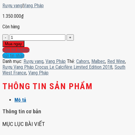
Rượu vang
|
Vang Pháp
1.350.000
₫
Còn hàng
Rượu
Vang
Mua ngay
Pháp
Liên hệ hotline
Crocus
Gửi tin nhắn
Le
Danh mục:
Rượu vang
,
Vang Pháp
Thẻ:
Cahors
,
Malbec
,
Red Wine
,
Calcifère
Rượu Vang Pháp Crocus Le Calcifère Limited Edition 2018
,
South
Limited
West France
,
Vang Pháp
Edition
2018
THÔNG TIN SẢN PHẨM
số
lượng
Mô tả
Thông tin cơ bản
MỤC LỤC BÀI VIẾT