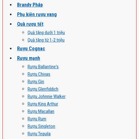
Brandy Pháp
Phụ kiện rượu vang
Quà rượu tết
Quà tặng dưới 1 triệu
Quà tặng từ 1-2 triệu
Rượu Cognac
Rượu mạnh
Rượu Ballantine's
Rượu Chivas
Rượu Gin
Rượu Glenfiddich
Rượu Johnnie Walker
Rượu King Arthur
Rượu Macallan
Rượu Rum
Rượu Singleton
Rượu Tequila