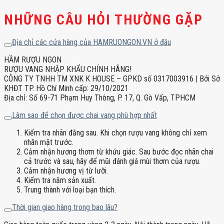
NHỮNG CÂU HỎI THƯỜNG GẶP
Địa chỉ các cửa hàng của HAMRUONGON.VN ở đâu
HẦM RƯỢU NGON
RƯỢU VANG NHẬP KHẨU CHÍNH HÃNG!
CÔNG TY TNHH TM XNK K HOUSE – GPKD số 0317003916 | Bởi Sở
KHĐT TP. Hồ Chí Minh cấp: 29/10/2021
Địa chỉ: Số 69-71 Phạm Huy Thông, P. 17, Q. Gò Vấp, TPHCM
Làm sao để chọn được chai vang phù hợp nhất
Kiểm tra nhãn đằng sau. Khi chọn rượu vang không chỉ xem
nhãn mặt trước.
Cảm nhận hương thơm từ khứu giác. Sau bước đọc nhãn chai
cả trước và sau, hãy để mũi đánh giá mùi thơm của rượu.
Cảm nhận hương vị từ lưỡi.
Kiểm tra năm sản xuất.
Trung thành với loại bạn thích.
Thời gian giao hàng trong bao lâu?