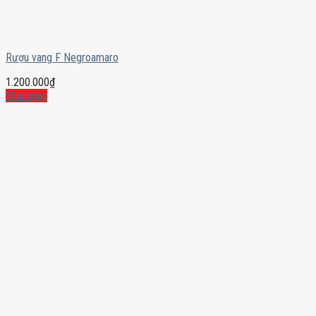
Rượu vang F Negroamaro
1.200.000
₫
Mua ngay