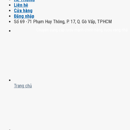
Liên hệ
Cửa hàng
Đăng nhập
Số 69 -71 Phạm Huy Thông, P. 17, Q. Gò Vấp, TPHCM
Chuyên cung cấp rượu mạnh chính hãng, rượu vang nhập khẩu cao
Trang chủ