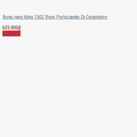
Rượu vang hồng 1502 Rose Portocanale Di Cesenatico
625.000
₫
Mua ngay