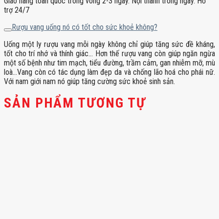
Giao hàng toàn quốc trong vòng 2-3 ngày. Nội thành trong ngày. Hỗ
trợ 24/7
Rượu vang uống nó có tốt cho sức khoẻ không?
Uống một ly rượu vang mỗi ngày không chỉ giúp tăng sức đề kháng,
tốt cho trí nhớ và thính giác… Hơn thế rượu vang còn giúp ngăn ngừa
một số bệnh như tim mạch, tiểu đường, trầm cảm, gan nhiễm mỡ, mù
loà…Vang còn có tác dụng làm đẹp da và chống lão hoá cho phái nữ.
Với nam giới nam nó giúp tăng cường sức khoẻ sinh sản.
SẢN PHẨM TƯƠNG TỰ