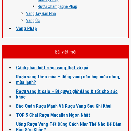
Rượu Champagne Pháp
Vang Tây Ban Nha
Vang Úc
Vang Pháp
Bài viết mới
Cách phân biệt rượu vang thật và giả
Rượu vang theo mùa – Uống vang nào hợp mùa nóng,
mùa lạnh?
Rượu vang ít calo – Bí quyết giữ dáng & tốt cho sức
khỏe
Bảo Quản Rượu Mạnh Và Rượu Vang Sau Khi Khui
TOP 5 Chai Rượu Macallan Ngon Nhất
Uống Rượu Vang Tết Đúng Cách Như Thế Nào Để Đảm
Bảo Sức Khỏe?