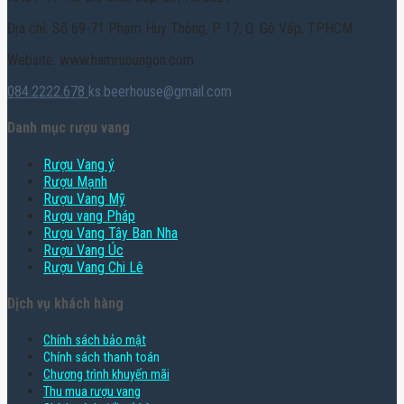
Địa chỉ: Số 69-71 Phạm Huy Thông, P. 17, Q. Gò Vấp, TPHCM
Website: www.hamruoungon.com
084.2222.678
ks.beerhouse@gmail.com
Danh mục rượu vang
Rượu Vang ý
Rượu Mạnh
Rượu Vang Mỹ
Rượu vang Pháp
Rượu Vang Tây Ban Nha
Rượu Vang Úc
Rượu Vang Chi Lê
Dịch vụ khách hàng
Chính sách bảo mật
Chính sách thanh toán
Chương trình khuyến mãi
Thu mua rượu vang