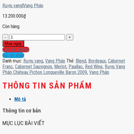
Rượu vang
|
Vang Pháp
13.200.000
₫
Còn hàng
Rượu
Vang
Mua ngay
Pháp
Liên hệ hotline
Château
Gửi tin nhắn
Pichon
Danh mục:
Rượu vang
,
Vang Pháp
Thẻ:
Blend
,
Bordeaux
,
Cabernet
Longueville
Franc
,
Cabernet Sauvignon
,
Merlot
,
Pauillac
,
Red Wine
,
Rượu Vang
Baron
Pháp Château Pichon Longueville Baron 2009
,
Vang Pháp
2009
số
THÔNG TIN SẢN PHẨM
lượng
Mô tả
Thông tin cơ bản
MỤC LỤC BÀI VIẾT