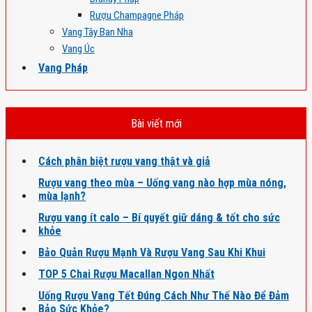
Rượu Champagne Pháp
Vang Tây Ban Nha
Vang Úc
Vang Pháp
Bài viết mới
Cách phân biệt rượu vang thật và giả
Rượu vang theo mùa – Uống vang nào hợp mùa nóng,
mùa lạnh?
Rượu vang ít calo – Bí quyết giữ dáng & tốt cho sức
khỏe
Bảo Quản Rượu Mạnh Và Rượu Vang Sau Khi Khui
TOP 5 Chai Rượu Macallan Ngon Nhất
Uống Rượu Vang Tết Đúng Cách Như Thế Nào Để Đảm
Bảo Sức Khỏe?