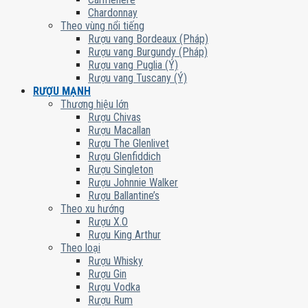
Chardonnay
Theo vùng nổi tiếng
Rượu vang Bordeaux (Pháp)
Rượu vang Burgundy (Pháp)
Rượu vang Puglia (Ý)
Rượu vang Tuscany (Ý)
RƯỢU MẠNH
Thương hiệu lớn
Rượu Chivas
Rượu Macallan
Rượu The Glenlivet
Rượu Glenfiddich
Rượu Singleton
Rượu Johnnie Walker
Rượu Ballantine’s
Theo xu hướng
Rượu X.O
Rượu King Arthur
Theo loại
Rượu Whisky
Rượu Gin
Rượu Vodka
Rượu Rum