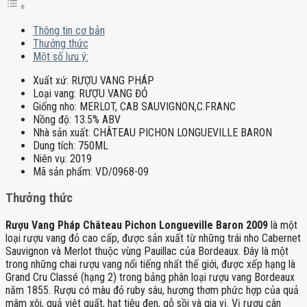
Thông tin cơ bản
Thưởng thức
Một số lưu ý:
Xuất xứ:
RƯỢU VANG PHÁP
Loại vang:
RƯỢU VANG ĐỎ
Giống nho:
MERLOT, CAB SAUVIGNON,C.FRANC
Nồng độ:
13.5% ABV
Nhà sản xuất:
CHÂTEAU PICHON LONGUEVILLE BARON
Dung tích:
750ML
Niên vụ:
2019
Mã sản phẩm:
VD/0968-09
Thưởng thức
Rượu Vang Pháp Château Pichon Longueville Baron 2009
là một
loại rượu vang đỏ cao cấp, được sản xuất từ những trái nho Cabernet
Sauvignon và Merlot thuộc vùng Pauillac của Bordeaux. Đây là một
trong những chai rượu vang nổi tiếng nhất thế giới, được xếp hạng là
Grand Cru Classé (hạng 2) trong bảng phân loại rượu vang Bordeaux
năm 1855. Rượu có màu đỏ ruby sâu, hương thơm phức hợp của quả
mâm xôi, quả việt quất, hạt tiêu đen, gỗ sồi và gia vị. Vị rượu cân