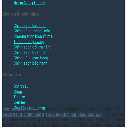
Rượu Vang Chi Lê
Dịch vụ khách hàng
Chính sách bảo mật
Chính sách thanh toán
Chương trình khuyến mãi
Thu mua rượu vang
Chính sách đổi trả hàng
Chính sách hoàn tiền
Chính sách giao hàng
Chính sách bảo hành
Thông tin
Giới thiệu
Shop
Tin tức
Liên hệ
Quà tặng rượu vang
Hamruoungon.vn
là một doanh nghiệp kinh doanh các sản phẩm về
Rượu vang chính hãng
,
rượu mạnh nhập khẩu cao cấp
. Tất cả các
sản phẩm được đăng tải trên Website này đều được nhập khẩu chính
ngạch và có đầy đủ giấy tờ theo luật định. Chúng tôi luôn mong muốn