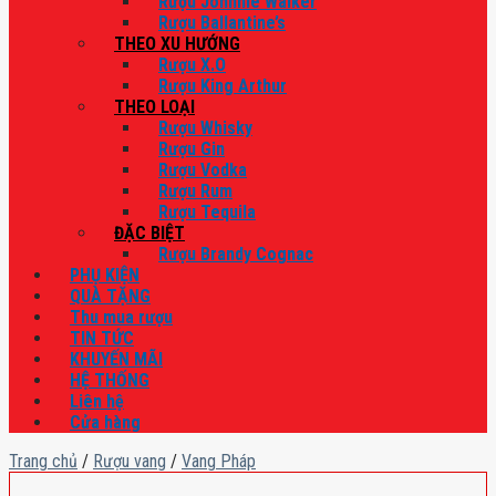
Rượu Johnnie Walker
Rượu Ballantine’s
THEO XU HƯỚNG
Rượu X.O
Rượu King Arthur
THEO LOẠI
Rượu Whisky
Rượu Gin
Rượu Vodka
Rượu Rum
Rượu Tequila
ĐẶC BIỆT
Rượu Brandy Cognac
PHỤ KIỆN
QUÀ TẶNG
Thu mua rượu
TIN TỨC
KHUYẾN MÃI
HỆ THỐNG
Liên hệ
Cửa hàng
Trang chủ
/
Rượu vang
/
Vang Pháp