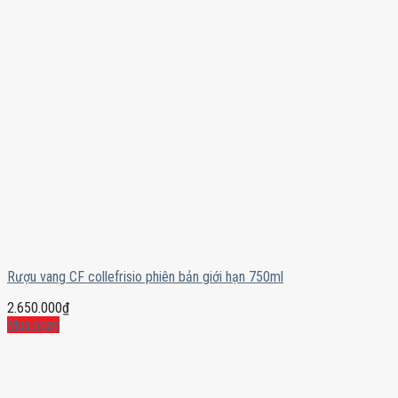
Rượu vang CF collefrisio phiên bản giới hạn 750ml
2.650.000
₫
Mua ngay