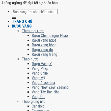
không ngừng để đạt tới sự hoàn hảo
Tìm
kiếm:
TRANG CHỦ
RƯỢU VANG
Theo loại rượu
Rượu Champagne Pháp
Rượu vang ngọt
Rượu vang hồng
Rượu vang đỏ
Rượu vang trắng
Theo nước
Rượu Vang Ý
Vang Pháp
Vang Chile
Vang Mỹ
Vang Argentina
Vang New Zew Zealand
Vang Tây Ban Nha
Vang Úc
Theo giống nho
Canaiolo
Carmenere