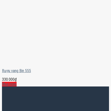
Rượu vang Bin 555
330.000
₫
Mua ngay