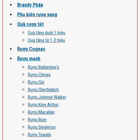
Brandy Pháp
Phụ kiện rượu vang
Quà rượu tết
Quà tặng dưới 1 triệu
Quà tặng từ 1-2 triệu
Rượu Cognac
Rượu mạnh
Rượu Ballantine's
Rượu Chivas
Rượu Gin
Rượu Glenfiddich
Rượu Johnnie Walker
Rượu King Arthur
Rượu Macallan
Rượu Rum
Rượu Singleton
Rượu Tequila