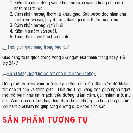
Kiểm tra nhãn đằng sau. Khi chọn rượu vang không chỉ xem
nhãn mặt trước.
Cảm nhận hương thơm từ khứu giác. Sau bước đọc nhãn chai
cả trước và sau, hãy để mũi đánh giá mùi thơm của rượu.
Cảm nhận hương vị từ lưỡi.
Kiểm tra năm sản xuất.
Trung thành với loại bạn thích.
Thời gian giao hàng trong bao lâu?
Giao hàng toàn quốc trong vòng 2-3 ngày. Nội thành trong ngày. Hỗ
trợ 24/7
Rượu vang uống nó có tốt cho sức khoẻ không?
Uống một ly rượu vang mỗi ngày không chỉ giúp tăng sức đề kháng,
tốt cho trí nhớ và thính giác… Hơn thế rượu vang còn giúp ngăn ngừa
một số bệnh như tim mạch, tiểu đường, trầm cảm, gan nhiễm mỡ, mù
loà…Vang còn có tác dụng làm đẹp da và chống lão hoá cho phái nữ.
Với nam giới nam nó giúp tăng cường sức khoẻ sinh sản.
SẢN PHẨM TƯƠNG TỰ