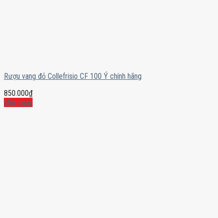
Rượu vang đỏ Collefrisio CF 100 Ý chính hãng
850.000
₫
Mua ngay