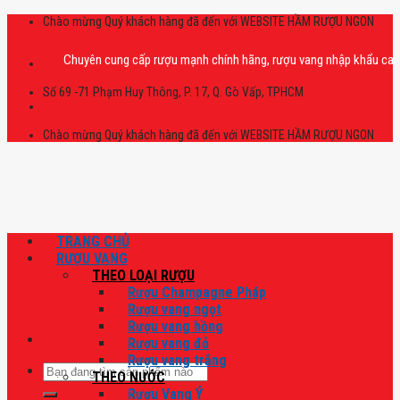
Skip
Chào mừng Quý khách hàng đã đến với WEBSITE HẦM RƯỢU NGON
to
content
Chuyên cung cấp rượu mạnh chính hãng, rượu vang nhập khẩu cao cấp chín
Số 69 -71 Phạm Huy Thông, P. 17, Q. Gò Vấp, TPHCM
Chào mừng Quý khách hàng đã đến với WEBSITE HẦM RƯỢU NGON
TRANG CHỦ
RƯỢU VANG
THEO LOẠI RƯỢU
Rượu Champagne Pháp
Rượu vang ngọt
Rượu vang hồng
Rượu vang đỏ
Rượu vang trắng
Tìm
THEO NƯỚC
kiếm:
Rượu Vang Ý