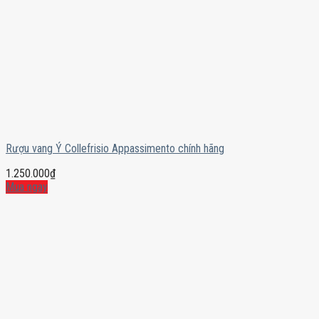
Rượu vang Ý Collefrisio Appassimento chính hãng
1.250.000
₫
Mua ngay