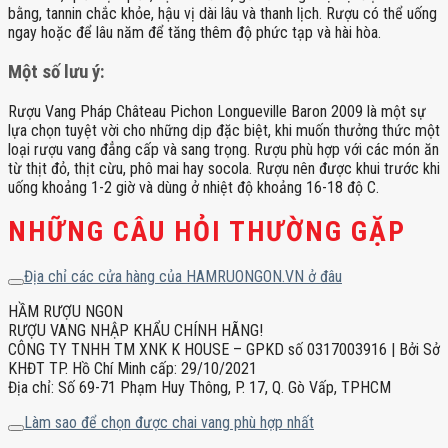
bằng, tannin chắc khỏe, hậu vị dài lâu và thanh lịch. Rượu có thể uống
ngay hoặc để lâu năm để tăng thêm độ phức tạp và hài hòa.
Một số lưu ý:
Rượu Vang Pháp Château Pichon Longueville Baron 2009 là một sự
lựa chọn tuyệt vời cho những dịp đặc biệt, khi muốn thưởng thức một
loại rượu vang đẳng cấp và sang trọng. Rượu phù hợp với các món ăn
từ thịt đỏ, thịt cừu, phô mai hay socola. Rượu nên được khui trước khi
uống khoảng 1-2 giờ và dùng ở nhiệt độ khoảng 16-18 độ C.
NHỮNG CÂU HỎI THƯỜNG GẶP
Địa chỉ các cửa hàng của HAMRUONGON.VN ở đâu
HẦM RƯỢU NGON
RƯỢU VANG NHẬP KHẨU CHÍNH HÃNG!
CÔNG TY TNHH TM XNK K HOUSE – GPKD số 0317003916 | Bởi Sở
KHĐT TP. Hồ Chí Minh cấp: 29/10/2021
Địa chỉ: Số 69-71 Phạm Huy Thông, P. 17, Q. Gò Vấp, TPHCM
Làm sao để chọn được chai vang phù hợp nhất