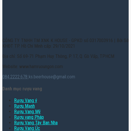
CÔNG TY TNHH TM XNK K HOUSE - GPKD số 0317003916 | Bởi Sở
KHĐT TP. Hồ Chí Minh cấp: 29/10/2021
Địa chỉ: Số 69-71 Phạm Huy Thông, P. 17, Q. Gò Vấp, TPHCM
Website: www.hamruoungon.com
084.2222.678
ks.beerhouse@gmail.com
Danh mục rượu vang
Rượu Vang ý
Rượu Mạnh
Rượu Vang Mỹ
Rượu vang Pháp
Rượu Vang Tây Ban Nha
Rượu Vang Úc