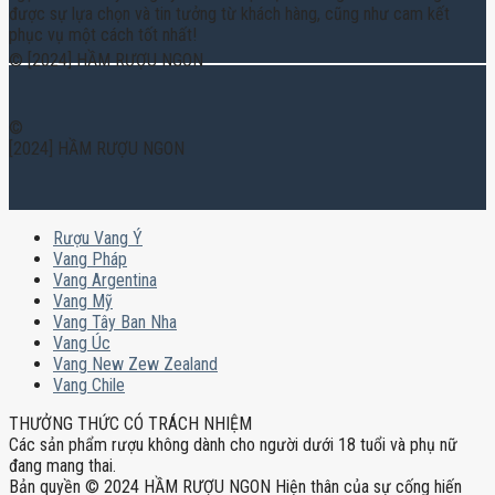
được sự lựa chọn và tin tưởng từ khách hàng, cũng như cam kết
phục vụ một cách tốt nhất!
© [2024] HẦM RƯỢU NGON
©
[2024] HẦM RƯỢU NGON
Rượu Vang Ý
Vang Pháp
Vang Argentina
Vang Mỹ
Vang Tây Ban Nha
Vang Úc
Vang New Zew Zealand
Vang Chile
THƯỞNG THỨC CÓ TRÁCH NHIỆM
Các sản phẩm rượu không dành cho người dưới 18 tuổi và phụ nữ
đang mang thai.
Bản quyền © 2024 HẦM RƯỢU NGON Hiện thân của sự cống hiến