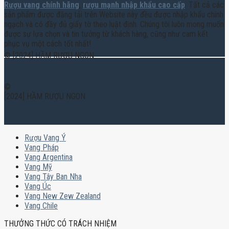
Rượu vang chính hãng
,
rượu mạnh nhập khẩu cao cấp
. Tất cả các
sản phẩm được đăng tải trên Website này đều được nhập khẩu chính
ngạch và có đầy đủ giấy tờ theo luật định. Chúng tôi luôn mong muốn
được sự lựa chọn và tin tưởng từ khách hàng, cũng như cam kết
phục vụ một cách tốt nhất!
© [2024] HẦM RƯỢU NGON
©
[2024] HẦM RƯỢU NGON
Rượu Vang Ý
Vang Pháp
Vang Argentina
Vang Mỹ
Vang Tây Ban Nha
Vang Úc
Vang New Zew Zealand
Vang Chile
THƯỞNG THỨC CÓ TRÁCH NHIỆM