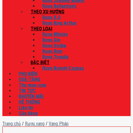
Rượu Johnnie Walker
Rượu Ballantine’s
THEO XU HƯỚNG
Rượu X.O
Rượu King Arthur
THEO LOẠI
Rượu Whisky
Rượu Gin
Rượu Vodka
Rượu Rum
Rượu Tequila
ĐẶC BIỆT
Rượu Brandy Cognac
PHỤ KIỆN
QUÀ TẶNG
Thu mua rượu
TIN TỨC
KHUYẾN MÃI
HỆ THỐNG
Liên hệ
Cửa hàng
Trang chủ
/
Rượu vang
/
Vang Pháp