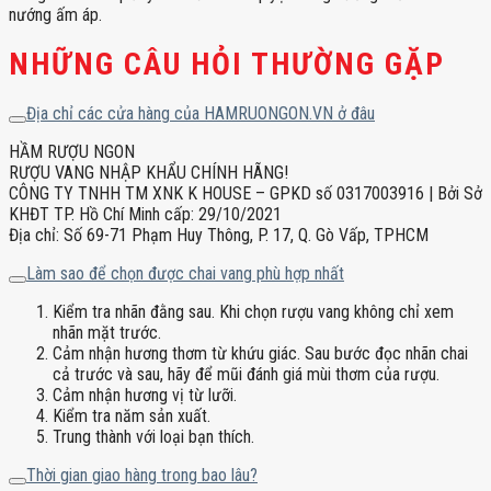
nướng ấm áp.
NHỮNG CÂU HỎI THƯỜNG GẶP
Địa chỉ các cửa hàng của HAMRUONGON.VN ở đâu
HẦM RƯỢU NGON
RƯỢU VANG NHẬP KHẨU CHÍNH HÃNG!
CÔNG TY TNHH TM XNK K HOUSE – GPKD số 0317003916 | Bởi Sở
KHĐT TP. Hồ Chí Minh cấp: 29/10/2021
Địa chỉ: Số 69-71 Phạm Huy Thông, P. 17, Q. Gò Vấp, TPHCM
Làm sao để chọn được chai vang phù hợp nhất
Kiểm tra nhãn đằng sau. Khi chọn rượu vang không chỉ xem
nhãn mặt trước.
Cảm nhận hương thơm từ khứu giác. Sau bước đọc nhãn chai
cả trước và sau, hãy để mũi đánh giá mùi thơm của rượu.
Cảm nhận hương vị từ lưỡi.
Kiểm tra năm sản xuất.
Trung thành với loại bạn thích.
Thời gian giao hàng trong bao lâu?