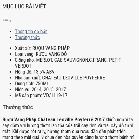
MỤC LỤC BÀI VIẾT
Thông tin cơ bản
Thưởng thức
Xuất xứ:
RƯỢU VANG PHÁP
Loại vang:
RƯỢU VANG ĐỎ
Giống nho:
MERLOT, CAB SAUVIGNON,C.FRANC, PETIT
VERDOT
Nồng độ:
13.5% ABV
Nhà sản xuất:
CHÂTEAU LÉOVILLE POYFERRÉ
Dung tích:
750ML
Niên vụ:
2014, 2015, 2017
Mã sản phẩm:
VD/1119-17
Thưởng thức
Rượu Vang Pháp Château Léoville Poyferré 2017
khiến người ta
say đắm với hương thơm lan tỏa của trái cây đen và trái cây đỏ tươi
mát. Khi được rót ra ly, hương thơm của rượu dần dần phát triển,
mang theo mùi quả lý chua đen hòa quyện cùng hương thơm bánh mì