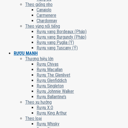
Theo giống nho
Canaiolo
Carmenere
Chardonnay
Theo vùng nổi tiếng
Rượu vang Bordeaux (Pháp)
Rượu vang Burgundy (Pháp)
Rượu vang Puglia (Ý)
Rượu vang Tuscany (Ý)
RƯỢU MẠNH
Thương hiệu lớn
Rượu Chivas
Rượu Macallan
Rượu The Glenlivet
Rượu Glenfiddich
Rượu Singleton
Rượu Johnnie Walker
Rượu Ballantine’s
Theo xu hướng
Rượu X.O
Rượu King Arthur
Theo loại
Rượu Whisky