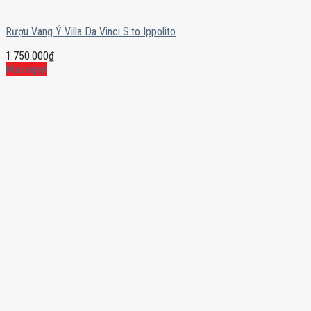
Rượu Vang Ý Villa Da Vinci S.to Ippolito
1.750.000
₫
Mua ngay