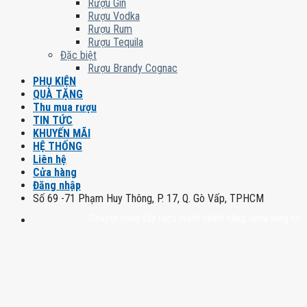
Rượu Gin
Rượu Vodka
Rượu Rum
Rượu Tequila
Đặc biệt
Rượu Brandy Cognac
PHỤ KIỆN
QUÀ TẶNG
Thu mua rượu
TIN TỨC
KHUYẾN MÃI
HỆ THỐNG
Liên hệ
Cửa hàng
Đăng nhập
Số 69 -71 Phạm Huy Thông, P. 17, Q. Gò Vấp, TPHCM
Chuyên cung cấp rượu mạnh chính hãng, rượu vang nhập khẩu ca