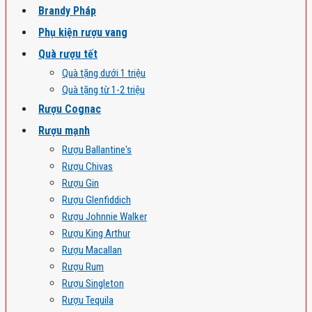
Brandy Pháp
Phụ kiện rượu vang
Quà rượu tết
Quà tặng dưới 1 triệu
Quà tặng từ 1-2 triệu
Rượu Cognac
Rượu mạnh
Rượu Ballantine's
Rượu Chivas
Rượu Gin
Rượu Glenfiddich
Rượu Johnnie Walker
Rượu King Arthur
Rượu Macallan
Rượu Rum
Rượu Singleton
Rượu Tequila