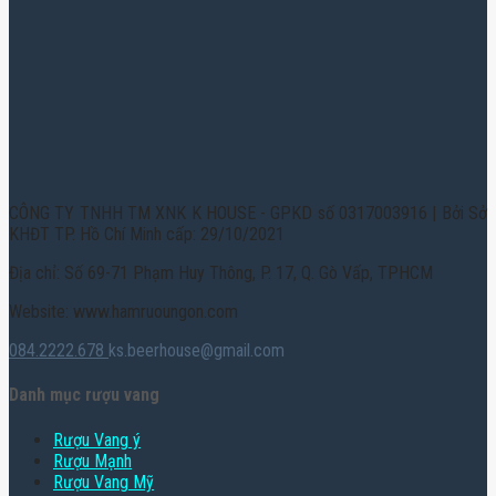
CÔNG TY TNHH TM XNK K HOUSE - GPKD số 0317003916 | Bởi Sở
KHĐT TP. Hồ Chí Minh cấp: 29/10/2021
Địa chỉ: Số 69-71 Phạm Huy Thông, P. 17, Q. Gò Vấp, TPHCM
Website: www.hamruoungon.com
084.2222.678
ks.beerhouse@gmail.com
Danh mục rượu vang
Rượu Vang ý
Rượu Mạnh
Rượu Vang Mỹ