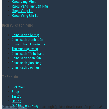
Rượu vang Pháp
Rượu Vang Tây Ban Nha
Rượu Vang Úc
Rượu Vang Chi Lê
Dịch vụ khách hàng
Chính sách bảo mật
Chính sách thanh toán
Chương trình khuyến mãi
Thu mua rượu vang
Chính sách đổi trả hàng
Chính sách hoàn tiền
Chính sách giao hàng
Chính sách bảo hành
Thông tin
Giới thiệu
Shop
Tin tức
Liên hệ
Quà tặng rượu vang
Hamruoungon.vn
là một doanh nghiệp kinh doanh các sản phẩm về