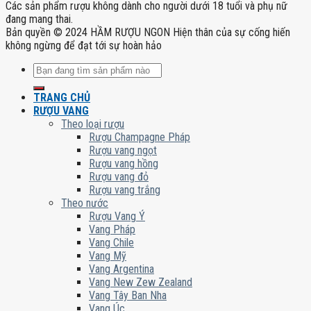
Các sản phẩm rượu không dành cho người dưới 18 tuổi và phụ nữ
đang mang thai.
Bản quyền © 2024 HẦM RƯỢU NGON Hiện thân của sự cống hiến
không ngừng để đạt tới sự hoàn hảo
Tìm
kiếm:
TRANG CHỦ
RƯỢU VANG
Theo loại rượu
Rượu Champagne Pháp
Rượu vang ngọt
Rượu vang hồng
Rượu vang đỏ
Rượu vang trắng
Theo nước
Rượu Vang Ý
Vang Pháp
Vang Chile
Vang Mỹ
Vang Argentina
Vang New Zew Zealand
Vang Tây Ban Nha
Vang Úc