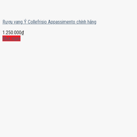
Rượu vang Ý Collefrisio Appassimento chính hãng
1.250.000
₫
Mua ngay