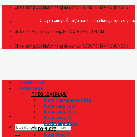
Skip
Chào mừng Quý khách hàng đã đến với WEBSITE HẦM RƯỢU NGON
to
content
Chuyên cung cấp rượu mạnh chính hãng, rượu vang nhập khẩu ca
Số 69 -71 Phạm Huy Thông, P. 17, Q. Gò Vấp, TPHCM
Chào mừng Quý khách hàng đã đến với WEBSITE HẦM RƯỢU NGON
TRANG CHỦ
RƯỢU VANG
THEO LOẠI RƯỢU
Rượu Champagne Pháp
Rượu vang ngọt
Rượu vang hồng
Rượu vang đỏ
Rượu vang trắng
Tìm
THEO NƯỚC
kiếm:
Rượu Vang Ý