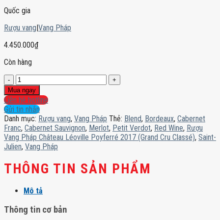
Quốc gia
Rượu vang
|
Vang Pháp
4.450.000
₫
Còn hàng
Rượu
Vang
Mua ngay
Pháp
Liên hệ hotline
Château
Gửi tin nhắn
Léoville
Danh mục:
Rượu vang
,
Vang Pháp
Thẻ:
Blend
,
Bordeaux
,
Cabernet
Poyferré
Franc
,
Cabernet Sauvignon
,
Merlot
,
Petit Verdot
,
Red Wine
,
Rượu
2017
Vang Pháp Château Léoville Poyferré 2017 (Grand Cru Classé)
,
Saint-
(Grand
Julien
,
Vang Pháp
Cru
Classé)
THÔNG TIN SẢN PHẨM
số
lượng
Mô tả
Thông tin cơ bản