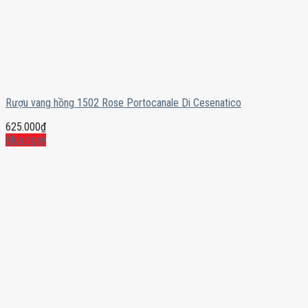
Rượu vang hồng 1502 Rose Portocanale Di Cesenatico
625.000
₫
Mua ngay