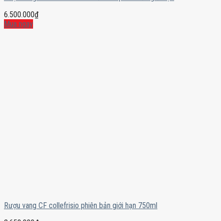
6.500.000
₫
Mua ngay
Rượu vang CF collefrisio phiên bản giới hạn 750ml