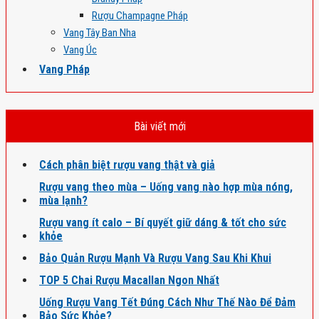
Rượu Champagne Pháp
Vang Tây Ban Nha
Vang Úc
Vang Pháp
Bài viết mới
Cách phân biệt rượu vang thật và giả
Rượu vang theo mùa – Uống vang nào hợp mùa nóng,
mùa lạnh?
Rượu vang ít calo – Bí quyết giữ dáng & tốt cho sức
khỏe
Bảo Quản Rượu Mạnh Và Rượu Vang Sau Khi Khui
TOP 5 Chai Rượu Macallan Ngon Nhất
Uống Rượu Vang Tết Đúng Cách Như Thế Nào Để Đảm
Bảo Sức Khỏe?