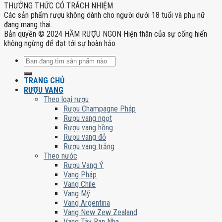
THƯỞNG THỨC CÓ TRÁCH NHIỆM
Các sản phẩm rượu không dành cho người dưới 18 tuổi và phụ nữ
đang mang thai.
Bản quyền © 2024 HẦM RƯỢU NGON Hiện thân của sự cống hiến
không ngừng để đạt tới sự hoàn hảo
Tìm
kiếm:
TRANG CHỦ
RƯỢU VANG
Theo loại rượu
Rượu Champagne Pháp
Rượu vang ngọt
Rượu vang hồng
Rượu vang đỏ
Rượu vang trắng
Theo nước
Rượu Vang Ý
Vang Pháp
Vang Chile
Vang Mỹ
Vang Argentina
Vang New Zew Zealand
Vang Tây Ban Nha