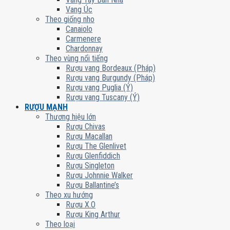
Vang Úc
Theo giống nho
Canaiolo
Carmenere
Chardonnay
Theo vùng nổi tiếng
Rượu vang Bordeaux (Pháp)
Rượu vang Burgundy (Pháp)
Rượu vang Puglia (Ý)
Rượu vang Tuscany (Ý)
RƯỢU MẠNH
Thương hiệu lớn
Rượu Chivas
Rượu Macallan
Rượu The Glenlivet
Rượu Glenfiddich
Rượu Singleton
Rượu Johnnie Walker
Rượu Ballantine’s
Theo xu hướng
Rượu X.O
Rượu King Arthur
Theo loại