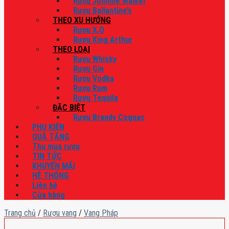
Rượu Johnnie Walker
Rượu Ballantine’s
THEO XU HƯỚNG
Rượu X.O
Rượu King Arthur
THEO LOẠI
Rượu Whisky
Rượu Gin
Rượu Vodka
Rượu Rum
Rượu Tequila
ĐẶC BIỆT
Rượu Brandy Cognac
PHỤ KIỆN
QUÀ TẶNG
Thu mua rượu
TIN TỨC
KHUYẾN MÃI
HỆ THỐNG
Liên hệ
Cửa hàng
Trang chủ
/
Rượu vang
/
Vang Pháp