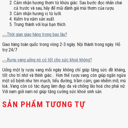
Cảm nhận hương thơm từ khứu giác. Sau bước đọc nhãn chai
cả trước và sau, hãy để mũi đánh giá mùi thơm của rượu.
Cảm nhận hương vị từ lưỡi.
Kiểm tra năm sản xuất.
Trung thành với loại bạn thích.
Thời gian giao hàng trong bao lâu?
Giao hàng toàn quốc trong vòng 2-3 ngày. Nội thành trong ngày. Hỗ
trợ 24/7
Rượu vang uống nó có tốt cho sức khoẻ không?
Uống một ly rượu vang mỗi ngày không chỉ giúp tăng sức đề kháng,
tốt cho trí nhớ và thính giác… Hơn thế rượu vang còn giúp ngăn ngừa
một số bệnh như tim mạch, tiểu đường, trầm cảm, gan nhiễm mỡ, mù
loà…Vang còn có tác dụng làm đẹp da và chống lão hoá cho phái nữ.
Với nam giới nam nó giúp tăng cường sức khoẻ sinh sản.
SẢN PHẨM TƯƠNG TỰ