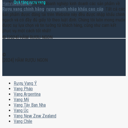
Quà tặng rượu vang
Hamruoungon.vn
là một doanh nghiệp kinh doanh các sản phẩm về
Rượu vang chính hãng
,
rượu mạnh nhập khẩu cao cấp
. Tất cả các
sản phẩm được đăng tải trên Website này đều được nhập khẩu chính
ngạch và có đầy đủ giấy tờ theo luật định. Chúng tôi luôn mong muốn
được sự lựa chọn và tin tưởng từ khách hàng, cũng như cam kết
phục vụ một cách tốt nhất!
© [2024] HẦM RƯỢU NGON
©
[2024] HẦM RƯỢU NGON
Rượu Vang Ý
Vang Pháp
Vang Argentina
Vang Mỹ
Vang Tây Ban Nha
Vang Úc
Vang New Zew Zealand
Vang Chile