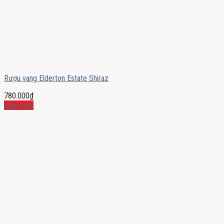
Rượu vang Elderton Estate Shiraz
780.000
₫
Mua ngay