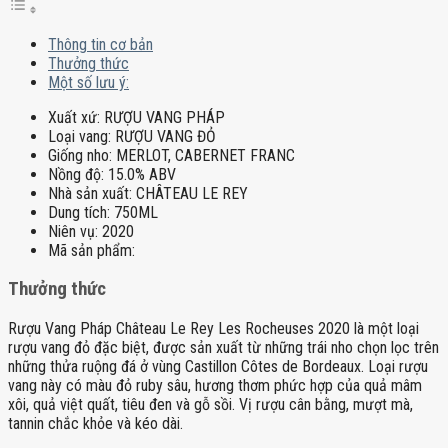
Thông tin cơ bản
Thưởng thức
Một số lưu ý:
Xuất xứ:
RƯỢU VANG PHÁP
Loại vang:
RƯỢU VANG ĐỎ
Giống nho:
MERLOT, CABERNET FRANC
Nồng độ:
15.0% ABV
Nhà sản xuất:
CHÂTEAU LE REY
Dung tích:
750ML
Niên vụ:
2020
Mã sản phẩm:
Thưởng thức
Rượu Vang Pháp Château Le Rey Les Rocheuses 2020 là một loại
rượu vang đỏ đặc biệt, được sản xuất từ những trái nho chọn lọc trên
những thửa ruộng đá ở vùng Castillon Côtes de Bordeaux. Loại rượu
vang này có màu đỏ ruby sâu, hương thơm phức hợp của quả mâm
xôi, quả việt quất, tiêu đen và gỗ sồi. Vị rượu cân bằng, mượt mà,
tannin chắc khỏe và kéo dài.