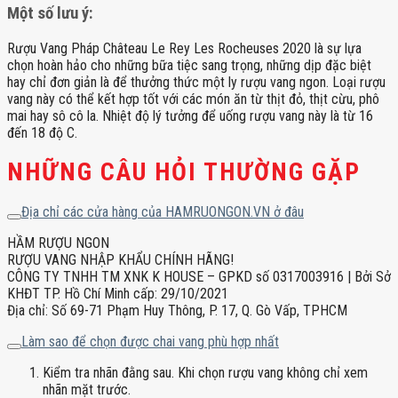
Một số lưu ý:
Rượu Vang Pháp Château Le Rey Les Rocheuses 2020 là sự lựa
chọn hoàn hảo cho những bữa tiệc sang trọng, những dịp đặc biệt
hay chỉ đơn giản là để thưởng thức một ly rượu vang ngon. Loại rượu
vang này có thể kết hợp tốt với các món ăn từ thịt đỏ, thịt cừu, phô
mai hay sô cô la. Nhiệt độ lý tưởng để uống rượu vang này là từ 16
đến 18 độ C.
NHỮNG CÂU HỎI THƯỜNG GẶP
Địa chỉ các cửa hàng của HAMRUONGON.VN ở đâu
HẦM RƯỢU NGON
RƯỢU VANG NHẬP KHẨU CHÍNH HÃNG!
CÔNG TY TNHH TM XNK K HOUSE – GPKD số 0317003916 | Bởi Sở
KHĐT TP. Hồ Chí Minh cấp: 29/10/2021
Địa chỉ: Số 69-71 Phạm Huy Thông, P. 17, Q. Gò Vấp, TPHCM
Làm sao để chọn được chai vang phù hợp nhất
Kiểm tra nhãn đằng sau. Khi chọn rượu vang không chỉ xem
nhãn mặt trước.