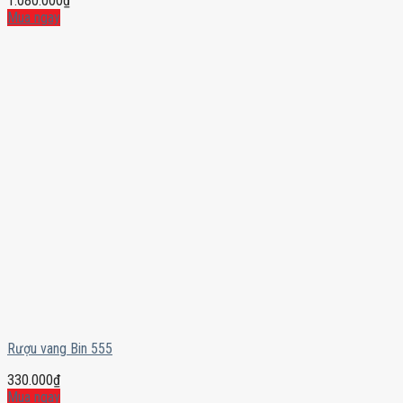
1.080.000
₫
Mua ngay
Rượu vang Bin 555
330.000
₫
Mua ngay