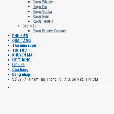
Rượu Whisky
Rượu Gin
Rượu Vodka
Rượu Rum
Rượu Tequila
Đặc biệt
Rượu Brandy Cognac
PHỤ KIỆN
QUÀ TẶNG
Thu mua rượu
TIN TỨC
KHUYẾN MÃI
HỆ THỐNG
Liên hệ
Cửa hàng
Đăng nhập
Số 69 -71 Phạm Huy Thông, P. 17, Q. Gò Vấp, TPHCM
Chuyên cung cấp rượu mạnh chính hãng, rượu vang nhập khẩu cao