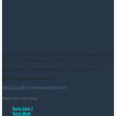
CÔNG TY TNHH TM XNK K HOUSE - GPKD số 0317003916 | Bởi Sở
KHĐT TP. Hồ Chí Minh cấp: 29/10/2021
Địa chỉ: Số 69-71 Phạm Huy Thông, P. 17, Q. Gò Vấp, TPHCM
Website: www.hamruoungon.com
084.2222.678
ks.beerhouse@gmail.com
Danh mục rượu vang
Rượu Vang ý
Rượu Mạnh