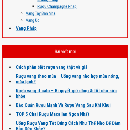
Rượu Champagne Pháp
Vang Tây Ban Nha
Vang Úc
Vang Pháp
Bài viết mới
Cách phân biệt rượu vang thật và giả
Rượu vang theo mùa – Uống vang nào hợp mùa nóng,
mùa lạnh?
Rượu vang ít calo – Bí quyết giữ dáng & tốt cho sức
khỏe
Bảo Quản Rượu Mạnh Và Rượu Vang Sau Khi Khui
TOP 5 Chai Rượu Macallan Ngon Nhất
Uống Rượu Vang Tết Đúng Cách Như Thế Nào Để Đảm
Bảo Sức Khỏe?