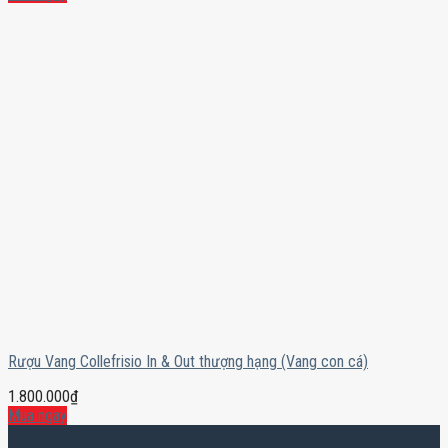
Rượu Vang Collefrisio In & Out thượng hạng (Vang con cá)
1.800.000
₫
Mua ngay