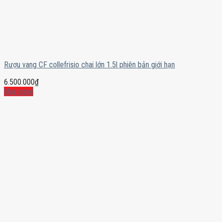
Rượu vang CF collefrisio chai lớn 1.5l phiên bản giới hạn
6.500.000
₫
Mua ngay