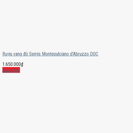
Rượu vang đỏ Semis Montepulciano d’Abruzzo DOC
1.650.000
₫
Mua ngay