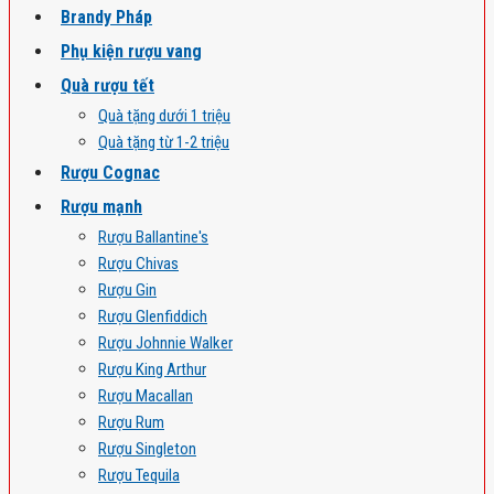
Brandy Pháp
Phụ kiện rượu vang
Quà rượu tết
Quà tặng dưới 1 triệu
Quà tặng từ 1-2 triệu
Rượu Cognac
Rượu mạnh
Rượu Ballantine's
Rượu Chivas
Rượu Gin
Rượu Glenfiddich
Rượu Johnnie Walker
Rượu King Arthur
Rượu Macallan
Rượu Rum
Rượu Singleton
Rượu Tequila