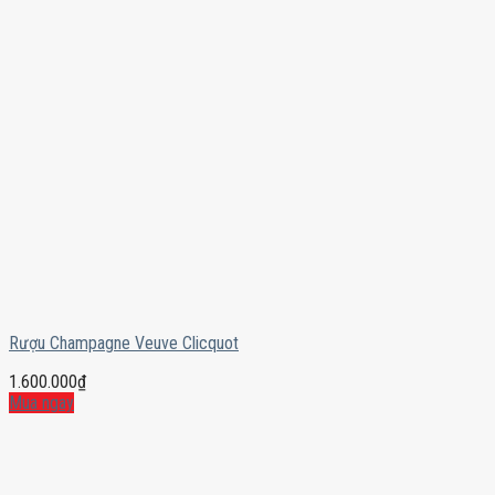
Rượu Champagne Veuve Clicquot
1.600.000
₫
Mua ngay