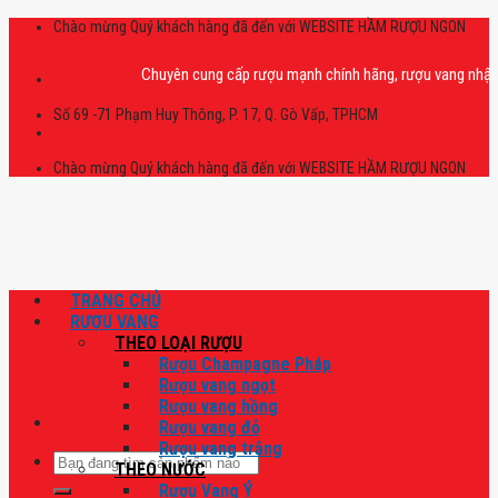
Skip
Chào mừng Quý khách hàng đã đến với WEBSITE HẦM RƯỢU NGON
to
content
Chuyên cung cấp rượu mạnh chính hãng, rượu vang nhập khẩu cao
Số 69 -71 Phạm Huy Thông, P. 17, Q. Gò Vấp, TPHCM
Chào mừng Quý khách hàng đã đến với WEBSITE HẦM RƯỢU NGON
TRANG CHỦ
RƯỢU VANG
THEO LOẠI RƯỢU
Rượu Champagne Pháp
Rượu vang ngọt
Rượu vang hồng
Rượu vang đỏ
Rượu vang trắng
Tìm
THEO NƯỚC
kiếm:
Rượu Vang Ý