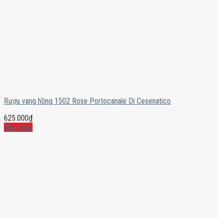
Rượu vang hồng 1502 Rose Portocanale Di Cesenatico
625.000
₫
Mua ngay