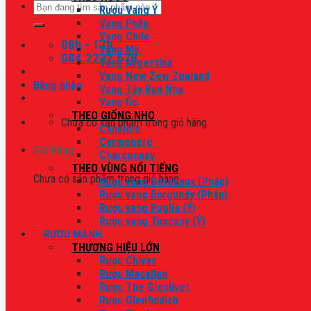
Tìm
Rượu Vang Ý
kiếm:
Vang Pháp
Vang Chile
08h - 17h
Vang Mỹ
084.2222.678
Vang Argentina
Vang New Zew Zealand
Đăng nhập
Vang Tây Ban Nha
Vang Úc
THEO GIỐNG NHO
Chưa có sản phẩm trong giỏ hàng.
Canaiolo
Carmenere
Giỏ hàng
Chardonnay
THEO VÙNG NỔI TIẾNG
Chưa có sản phẩm trong giỏ hàng.
Rượu vang Bordeaux (Pháp)
Rượu vang Burgundy (Pháp)
Rượu vang Puglia (Ý)
Rượu vang Tuscany (Ý)
RƯỢU MẠNH
THƯƠNG HIỆU LỚN
Rượu Chivas
Rượu Macallan
Rượu The Glenlivet
Rượu Glenfiddich