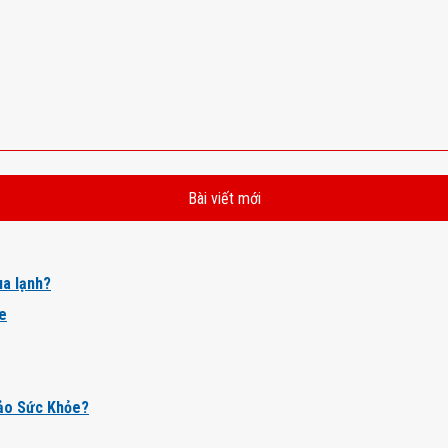
Bài viết mới
a lạnh?
ỏe
ảo Sức Khỏe?