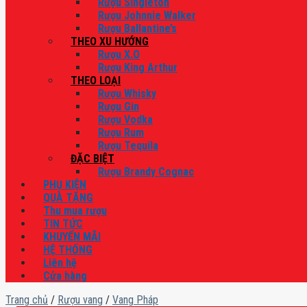
Rượu Singleton
Rượu Johnnie Walker
Rượu Ballantine’s
THEO XU HƯỚNG
Rượu X.O
Rượu King Arthur
THEO LOẠI
Rượu Whisky
Rượu Gin
Rượu Vodka
Rượu Rum
Rượu Tequila
ĐẶC BIỆT
Rượu Brandy Cognac
PHỤ KIỆN
QUÀ TẶNG
Thu mua rượu
TIN TỨC
KHUYẾN MÃI
HỆ THỐNG
Liên hệ
Cửa hàng
Trang chủ
/
Rượu vang
/
Vang Pháp