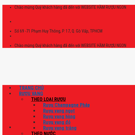
Skip
Chào mừng Quý khách hàng đã đến với WEBSITE HẦM RƯỢU NGON
to
content
Số 69 -71 Phạm Huy Thông, P. 17, Q. Gò Vấp, TPHCM
Chào mừng Quý khách hàng đã đến với WEBSITE HẦM RƯỢU NGON
TRANG CHỦ
RƯỢU VANG
THEO LOẠI RƯỢU
Rượu Champagne Pháp
Rượu vang ngọt
Rượu vang hồng
Rượu vang đỏ
Rượu vang trắng
THEO NƯỚC