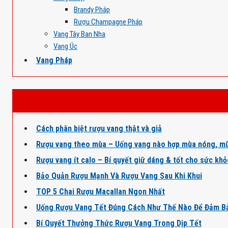
Brandy Pháp
Rượu Champagne Pháp
Vang Tây Ban Nha
Vang Úc
Vang Pháp
Cách phân biệt rượu vang thật và giả
Rượu vang theo mùa – Uống vang nào hợp mùa nóng, mù
Rượu vang ít calo – Bí quyết giữ dáng & tốt cho sức kh
Bảo Quản Rượu Mạnh Và Rượu Vang Sau Khi Khui
TOP 5 Chai Rượu Macallan Ngon Nhất
Uống Rượu Vang Tết Đúng Cách Như Thế Nào Để Đảm B
Bí Quyết Thưởng Thức Rượu Vang Trong Dịp Tết