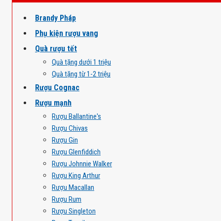
Brandy Pháp
Phụ kiện rượu vang
Quà rượu tết
Quà tặng dưới 1 triệu
Quà tặng từ 1-2 triệu
Rượu Cognac
Rượu mạnh
Rượu Ballantine's
Rượu Chivas
Rượu Gin
Rượu Glenfiddich
Rượu Johnnie Walker
Rượu King Arthur
Rượu Macallan
Rượu Rum
Rượu Singleton