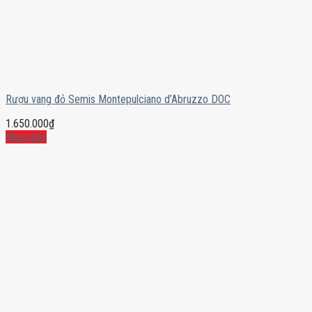
Rượu vang đỏ Semis Montepulciano d’Abruzzo DOC
1.650.000
₫
Mua ngay