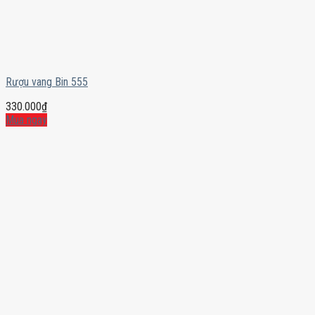
Rượu vang Bin 555
330.000
₫
Mua ngay