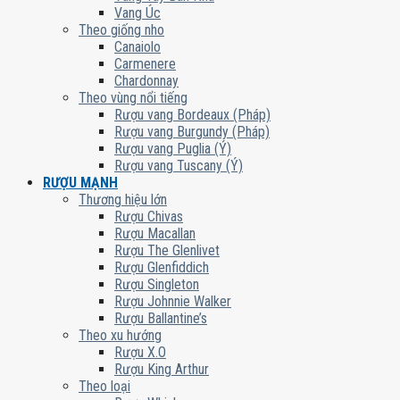
Vang Úc
Theo giống nho
Canaiolo
Carmenere
Chardonnay
Theo vùng nổi tiếng
Rượu vang Bordeaux (Pháp)
Rượu vang Burgundy (Pháp)
Rượu vang Puglia (Ý)
Rượu vang Tuscany (Ý)
RƯỢU MẠNH
Thương hiệu lớn
Rượu Chivas
Rượu Macallan
Rượu The Glenlivet
Rượu Glenfiddich
Rượu Singleton
Rượu Johnnie Walker
Rượu Ballantine’s
Theo xu hướng
Rượu X.O
Rượu King Arthur
Theo loại