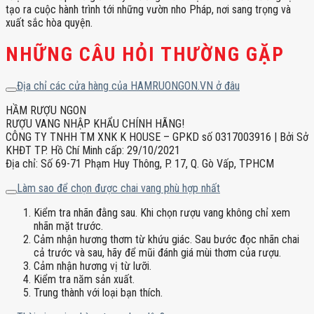
tạo ra cuộc hành trình tới những vườn nho Pháp, nơi sang trọng và
xuất sắc hòa quyện.
NHỮNG CÂU HỎI THƯỜNG GẶP
Địa chỉ các cửa hàng của HAMRUONGON.VN ở đâu
HẦM RƯỢU NGON
RƯỢU VANG NHẬP KHẨU CHÍNH HÃNG!
CÔNG TY TNHH TM XNK K HOUSE – GPKD số 0317003916 | Bởi Sở
KHĐT TP. Hồ Chí Minh cấp: 29/10/2021
Địa chỉ: Số 69-71 Phạm Huy Thông, P. 17, Q. Gò Vấp, TPHCM
Làm sao để chọn được chai vang phù hợp nhất
Kiểm tra nhãn đằng sau. Khi chọn rượu vang không chỉ xem
nhãn mặt trước.
Cảm nhận hương thơm từ khứu giác. Sau bước đọc nhãn chai
cả trước và sau, hãy để mũi đánh giá mùi thơm của rượu.
Cảm nhận hương vị từ lưỡi.
Kiểm tra năm sản xuất.
Trung thành với loại bạn thích.