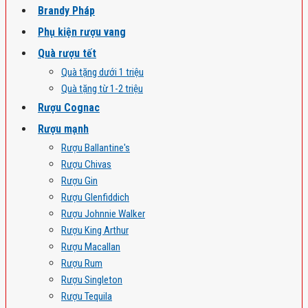
Brandy Pháp
Phụ kiện rượu vang
Quà rượu tết
Quà tặng dưới 1 triệu
Quà tặng từ 1-2 triệu
Rượu Cognac
Rượu mạnh
Rượu Ballantine's
Rượu Chivas
Rượu Gin
Rượu Glenfiddich
Rượu Johnnie Walker
Rượu King Arthur
Rượu Macallan
Rượu Rum
Rượu Singleton
Rượu Tequila