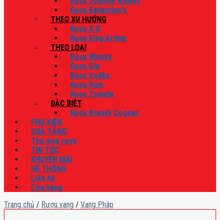
Rượu Johnnie Walker
Rượu Ballantine’s
THEO XU HƯỚNG
Rượu X.O
Rượu King Arthur
THEO LOẠI
Rượu Whisky
Rượu Gin
Rượu Vodka
Rượu Rum
Rượu Tequila
ĐẶC BIỆT
Rượu Brandy Cognac
PHỤ KIỆN
QUÀ TẶNG
Thu mua rượu
TIN TỨC
KHUYẾN MÃI
HỆ THỐNG
Liên hệ
Cửa hàng
Trang chủ
/
Rượu vang
/
Vang Pháp