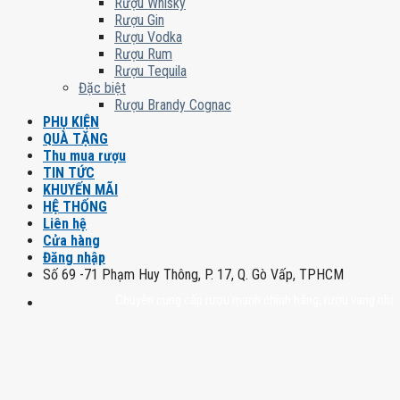
Rượu Whisky
Rượu Gin
Rượu Vodka
Rượu Rum
Rượu Tequila
Đặc biệt
Rượu Brandy Cognac
PHỤ KIỆN
QUÀ TẶNG
Thu mua rượu
TIN TỨC
KHUYẾN MÃI
HỆ THỐNG
Liên hệ
Cửa hàng
Đăng nhập
Số 69 -71 Phạm Huy Thông, P. 17, Q. Gò Vấp, TPHCM
Chuyên cung cấp rượu mạnh chính hãng, rượu vang nhập khẩu ca