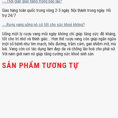
Thời gian giao hàng trong bao lâu?
Giao hàng toàn quốc trong vòng 2-3 ngày. Nội thành trong ngày. Hỗ
trợ 24/7
Rượu vang uống nó có tốt cho sức khoẻ không?
Uống một ly rượu vang mỗi ngày không chỉ giúp tăng sức đề kháng,
tốt cho trí nhớ và thính giác… Hơn thế rượu vang còn giúp ngăn ngừa
một số bệnh như tim mạch, tiểu đường, trầm cảm, gan nhiễm mỡ, mù
loà…Vang còn có tác dụng làm đẹp da và chống lão hoá cho phái nữ.
Với nam giới nam nó giúp tăng cường sức khoẻ sinh sản.
SẢN PHẨM TƯƠNG TỰ