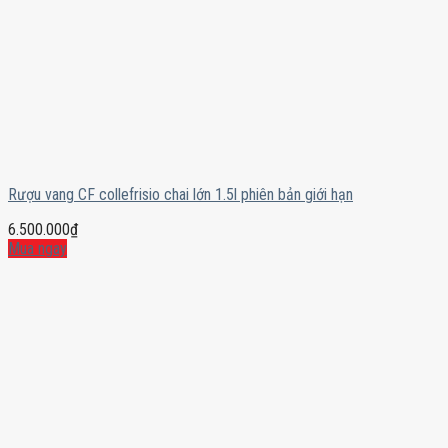
Rượu vang CF collefrisio chai lớn 1.5l phiên bản giới hạn
6.500.000
₫
Mua ngay