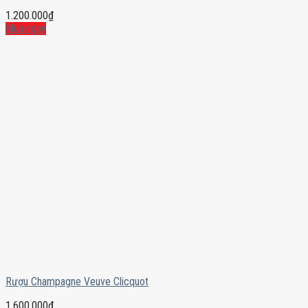
1.200.000
₫
Mua ngay
Rượu Champagne Veuve Clicquot
1.600.000
₫