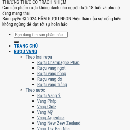
THƯỞNG THỨC CÓ TRÁCH NHIỆM
Các sản phẩm rượu không dành cho người dưới 18 tuổi và phụ nữ
đang mang thai.
Bản quyền © 2024 HẦM RƯỢU NGON Hiện thân của sự cống hiến
không ngừng để đạt tới sự hoàn hảo
Tìm
kiếm:
TRANG CHỦ
RƯỢU VANG
Theo loại rượu
Rượu Champagne Pháp
Rượu vang ngọt
Rượu vang hồng
Rượu vang đỏ
Rượu vang trắng
Theo nước
Rượu Vang Ý
Vang Pháp
Vang Chile
Vang Mỹ
Vang Argentina
Vang New Zew Zealand
Vang Tây Ban Nha