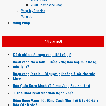
Rượu Champagne Pháp
Vang Tây Ban Nha
Vang Úc
Vang Pháp
Bài viết mới
Cách phân biệt rượu vang thật và giả
Rượu vang theo mùa – Uống vang nào hợp mùa nóng,
mùa lạnh?
Rượu vang ít calo – Bí quyết giữ dáng & tốt cho sức
khỏe
Bảo Quản Rượu Mạnh Và Rượu Vang Sau Khi Khui
TOP 5 Chai Rượu Macallan Ngon Nhất
Uống Rượu Vang Tết Đúng Cách Như Thế Nào Để Đảm
Bảo Sức Khỏe?