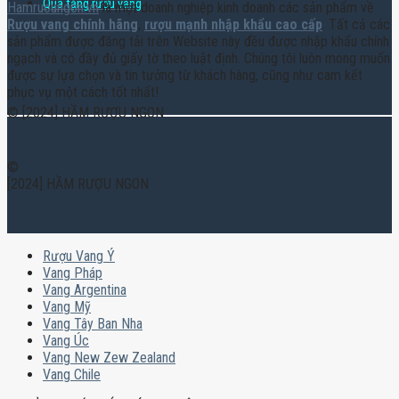
Quà tặng rượu vang
Hamruoungon.vn
là một doanh nghiệp kinh doanh các sản phẩm về
Rượu vang chính hãng
,
rượu mạnh nhập khẩu cao cấp
. Tất cả các
sản phẩm được đăng tải trên Website này đều được nhập khẩu chính
ngạch và có đầy đủ giấy tờ theo luật định. Chúng tôi luôn mong muốn
được sự lựa chọn và tin tưởng từ khách hàng, cũng như cam kết
phục vụ một cách tốt nhất!
© [2024] HẦM RƯỢU NGON
©
[2024] HẦM RƯỢU NGON
Rượu Vang Ý
Vang Pháp
Vang Argentina
Vang Mỹ
Vang Tây Ban Nha
Vang Úc
Vang New Zew Zealand
Vang Chile