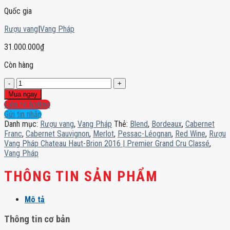
Quốc gia
Rượu vang
|
Vang Pháp
31.000.000
₫
Còn hàng
Rượu
Vang
Mua ngay
Pháp
Liên hệ hotline
Chateau
Gửi tin nhắn
Haut-
Danh mục:
Rượu vang
,
Vang Pháp
Thẻ:
Blend
,
Bordeaux
,
Cabernet
Brion
Franc
,
Cabernet Sauvignon
,
Merlot
,
Pessac-Léognan
,
Red Wine
,
Rượu
2016
Vang Pháp Chateau Haut-Brion 2016 | Premier Grand Cru Classé
,
|
Vang Pháp
Premier
Grand
THÔNG TIN SẢN PHẨM
Cru
Classé
Mô tả
số
lượng
Thông tin cơ bản