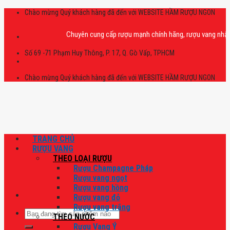
Skip
Chào mừng Quý khách hàng đã đến với WEBSITE HẦM RƯỢU NGON
to
content
Chuyên cung cấp rượu mạnh chính hãng, rượu vang nhập khẩu ca
Số 69 -71 Phạm Huy Thông, P. 17, Q. Gò Vấp, TPHCM
Chào mừng Quý khách hàng đã đến với WEBSITE HẦM RƯỢU NGON
TRANG CHỦ
RƯỢU VANG
THEO LOẠI RƯỢU
Rượu Champagne Pháp
Rượu vang ngọt
Rượu vang hồng
Rượu vang đỏ
Rượu vang trắng
Tìm
THEO NƯỚC
kiếm:
Rượu Vang Ý