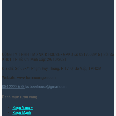
CÔNG TY TNHH TM XNK K HOUSE - GPKD số 0317003916 | Bởi Sở
KHĐT TP. Hồ Chí Minh cấp: 29/10/2021
Địa chỉ: Số 69-71 Phạm Huy Thông, P. 17, Q. Gò Vấp, TPHCM
Website: www.hamruoungon.com
084.2222.678
ks.beerhouse@gmail.com
Danh mục rượu vang
Rượu Vang ý
Rượu Mạnh