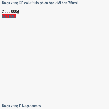
Rượu vang CF collefrisio phiên bản giới hạn 750ml
2.650.000
₫
Mua ngay
Rượu vang F Negroamaro