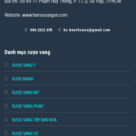
Địa chỉ: Số 69-71 Phạm Huy Thông, P. 17, Q. Gò Vấp, TPHCM
Website: www.hamruoungon.com
084.2222.678
ks.beerhouse@gmail.com
Danh mục rượu vang
RƯỢU VANG Ý
RƯỢU MẠNH
RƯỢU VANG MỸ
RƯỢU VANG PHÁP
RƯỢU VANG TÂY BAN NHA
RƯỢU VANG ÚC