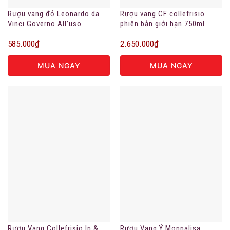
Rượu vang đỏ Leonardo da
Rượu vang CF collefrisio
Vinci Governo All’uso
phiên bản giới hạn 750ml
Toscano
585.000
₫
2.650.000
₫
MUA NGAY
MUA NGAY
Rượu Vang Collefrisio In &
Rượu Vang Ý Monnalisa