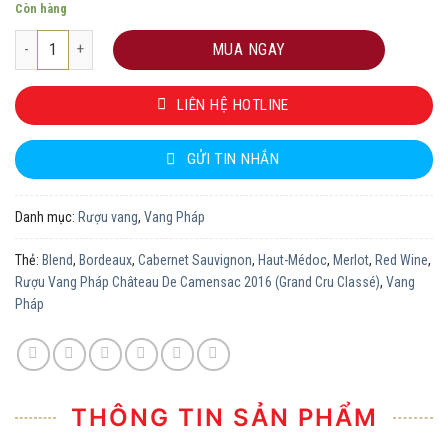
Còn hàng
Rượu Vang Pháp Château De Camensac 2016 (Grand Cru Classé) số lượ
MUA NGAY
LIÊN HỆ HOTLINE
GỬI TIN NHẮN
Danh mục:
Rượu vang
,
Vang Pháp
Thẻ:
Blend
,
Bordeaux
,
Cabernet Sauvignon
,
Haut-Médoc
,
Merlot
,
Red Wine
,
Rượu Vang Pháp Château De Camensac 2016 (Grand Cru Classé)
,
Vang
Pháp
THÔNG TIN SẢN PHẨM