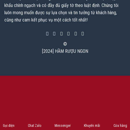
khẩu chính ngạch và có đầy đủ giấy tờ theo luật định. Chúng tôi
luôn mong muốn được sự lựa chọn và tin tưởng từ khách hàng,
cũng như cam kết phục vụ một cách tốt nhất!
©
[2024] HẦM RƯỢU NGON
RƯỢU VANG Ý
VANG PHÁP
VANG ARGENTINA
VANG MỸ
VANG TÂY BAN NHA
VANG ÚC
VANG NEW ZEW ZEALAND
VANG CHILE
THƯỞNG THỨC CÓ TRÁCH NHIỆM
Các sản phẩm rượu không dành cho người dưới 18 tuổi và phụ nữ đang mang thai.
Bản quyền © 2024 HẦM RƯỢU NGON Hiện thân của sự cống hiến không ngừng để
đạt tới sự hoàn hảo
Gọi điện
Chat Zalo
Messenger
Khuyến mãi
Cửa hàng