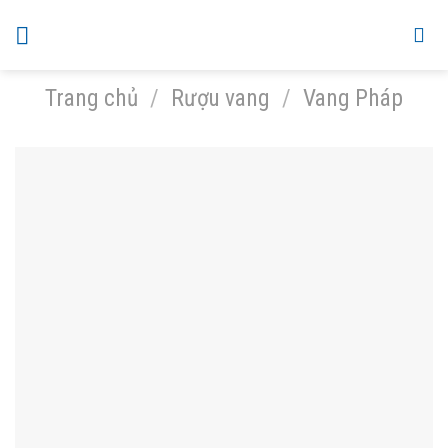
Skip
to
content
Trang chủ
/
Rượu vang
/
Vang Pháp