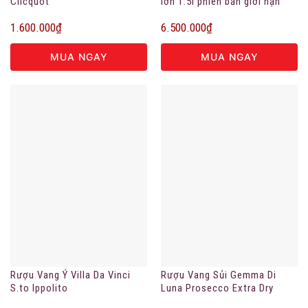
Clicquot
lớn 1.5l phiên bản giới hạn
1.600.000
₫
6.500.000
₫
MUA NGAY
MUA NGAY
Rượu Vang Ý Villa Da Vinci
Rượu Vang Sủi Gemma Di
S.to Ippolito
Luna Prosecco Extra Dry